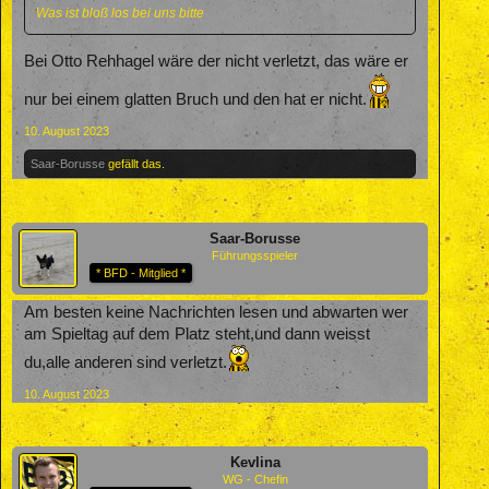
Was ist bloß los bei uns bitte
Bei Otto Rehhagel wäre der nicht verletzt, das wäre er
nur bei einem glatten Bruch und den hat er nicht.
10. August 2023
Saar-Borusse
gefällt das.
Saar-Borusse
Führungsspieler
* BFD - Mitglied *
Am besten keine Nachrichten lesen und abwarten wer
am Spieltag auf dem Platz steht,und dann weisst
du,alle anderen sind verletzt.
10. August 2023
Kevlina
WG - Chefin