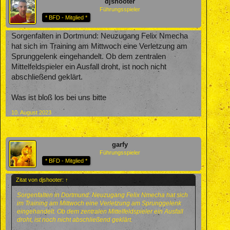
djshooter
Führungsspieler
* BFD - Mitglied *
Sorgenfalten in Dortmund: Neuzugang Felix Nmecha
hat sich im Training am Mittwoch eine Verletzung am
Sprunggelenk eingehandelt. Ob dem zentralen
Mittelfeldspieler ein Ausfall droht, ist noch nicht
abschließend geklärt.
Was ist bloß los bei uns bitte
10. August 2023
garfy
Führungsspieler
* BFD - Mitglied *
Zitat von djshooter:
↑
Sorgenfalten in Dortmund: Neuzugang Felix Nmecha hat sich
im Training am Mittwoch eine Verletzung am Sprunggelenk
eingehandelt. Ob dem zentralen Mittelfeldspieler ein Ausfall
droht, ist noch nicht abschließend geklärt.