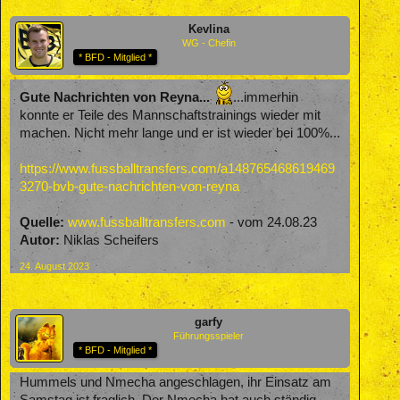
Kevlina
WG - Chefin
* BFD - Mitglied *
Gute Nachrichten von Reyna...
...immerhin
konnte er Teile des Mannschaftstrainings wieder mit
machen. Nicht mehr lange und er ist wieder bei 100%...
https://www.fussballtransfers.com/a148765468619469
3270-bvb-gute-nachrichten-von-reyna
Quelle:
www.fussballtransfers.com
- vom 24.08.23
Autor:
Niklas Scheifers
24. August 2023
garfy
Führungsspieler
* BFD - Mitglied *
Hummels und Nmecha angeschlagen, ihr Einsatz am