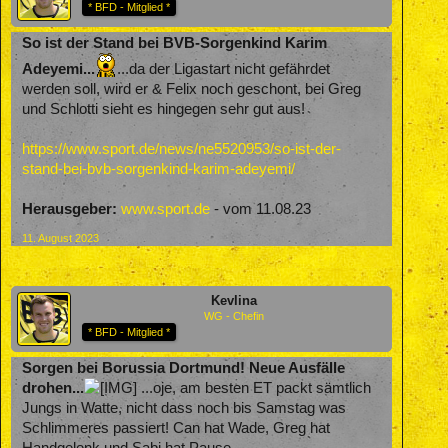
* BFD - Mitglied *
So ist der Stand bei BVB-Sorgenkind Karim
Adeyemi...
...da der Ligastart nicht gefährdet
werden soll, wird er & Felix noch geschont, bei Greg
und Schlotti sieht es hingegen sehr gut aus!
https://www.sport.de/news/ne5520953/so-ist-der-
stand-bei-bvb-sorgenkind-karim-adeyemi/
Herausgeber:
www.sport.de
- vom 11.08.23
11. August 2023
Kevlina
WG - Chefin
* BFD - Mitglied *
Sorgen bei Borussia Dortmund! Neue Ausfälle
drohen...
...oje, am besten ET packt sämtlich
Jungs in Watte, nicht dass noch bis Samstag was
Schlimmeres passiert! Can hat Wade, Greg hat