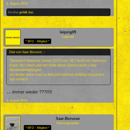
8. August 2023
Kevlina
gefällt das.
leipzig09
Legende
* BFD - Mitglied *
Zitat von Saar-Borusse:
↑
Topspeed Adeyemi Saison 22/23 von 36,7 km/h,vor Alphonso
Davis 36,5 km/h,und der hatte diese Saison auch 2 mal
Muskelverletzungen.
Ich denke wenn man so flott und minimal anfällig ist passiert
das einfach.
.... immer wieder ???!!!!!
8. August 2023
Saar-Borusse
Führungsspieler
* BFD - Mitglied *