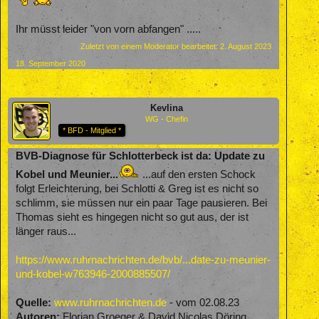
Ihr müsst leider "von vorn abfangen" .....
Zuletzt von einem Moderator bearbeitet:
2. August 2023
18. September 2020
Kevlina
WG - Chefin
* BFD - Mitglied *
BVB-Diagnose für Schlotterbeck ist da: Update zu
Kobel und Meunier...
...auf den ersten Schock
folgt Erleichterung, bei Schlotti & Greg ist es nicht so
schlimm, sie müssen nur ein paar Tage pausieren. Bei
Thomas sieht es hingegen nicht so gut aus, der ist
länger raus...
https://www.ruhrnachrichten.de/bvb/...date-zu-meunier-
und-kobel-w763946-2000885507/
Quelle:
www.ruhrnachrichten.de
- vom 02.08.23
Autoren:
Florian Groeger & David Nicolas Döring