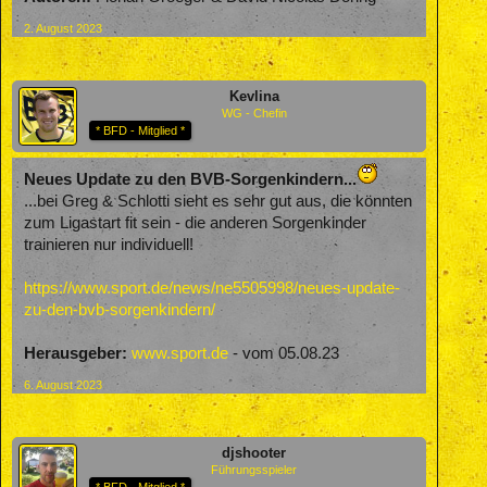
2. August 2023
Kevlina
WG - Chefin
* BFD - Mitglied *
Neues Update zu den BVB-Sorgenkindern...
...bei Greg & Schlotti sieht es sehr gut aus, die könnten
zum Ligastart fit sein - die anderen Sorgenkinder
trainieren nur individuell!
https://www.sport.de/news/ne5505998/neues-update-
zu-den-bvb-sorgenkindern/
Herausgeber:
www.sport.de
- vom 05.08.23
6. August 2023
djshooter
Führungsspieler