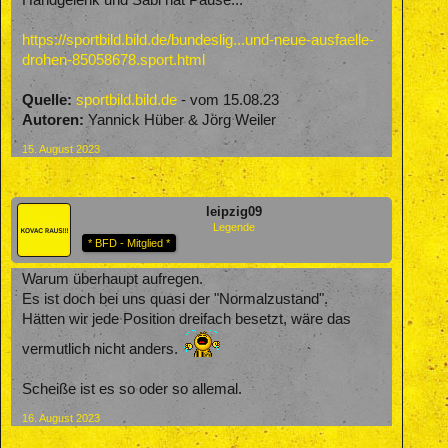
Handgelenk und Sabi hat Pause...
https://sportbild.bild.de/bundeslig...und-neue-ausfaelle-
drohen-85058678.sport.html
Quelle:
sportbild.bild.de
- vom 15.08.23
Autoren:
Yannick Hüber & Jörg Weiler
15. August 2023
leipzig09
Legende
* BFD - Mitglied *
Warum überhaupt aufregen.
Es ist doch bei uns quasi der "Normalzustand".
Hätten wir jede Position dreifach besetzt, wäre das
vermutlich nicht anders.
Scheiße ist es so oder so allemal.
16. August 2023