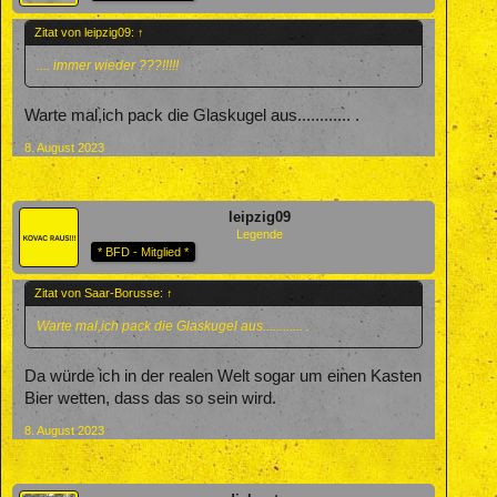
Zitat von leipzig09:
↑
.... immer wieder ???!!!!!
Warte mal,ich pack die Glaskugel aus............ .
8. August 2023
leipzig09
Legende
* BFD - Mitglied *
Zitat von Saar-Borusse:
↑
Warte mal,ich pack die Glaskugel aus............ .
Da würde ich in der realen Welt sogar um einen Kasten
Bier wetten, dass das so sein wird.
8. August 2023