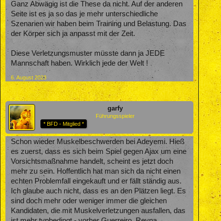
Ganz Abwägig ist die These da nicht. Auf der anderen
Seite ist es ja so das je mehr unterschiedliche
Szenarien wir haben beim Training und Belastung. Das
der Körper sich ja anpasst mit der Zeit.
Diese Verletzungsmuster müsste dann ja JEDE
Mannschaft haben. Wirklich jede der Welt !
6. August 2023
garfy
Führungsspieler
* BFD - Mitglied *
Schon wieder Muskelbeschwerden bei Adeyemi. Hieß
es zuerst, dass es sich beim Spiel gegen Ajax um eine
Vorsichtsmaßnahme handelt, scheint es jetzt doch
mehr zu sein. Hoffentlich hat man sich da nicht einen
echten Problemfall eingekauft und er fällt ständig aus.
Ich glaube auch nicht, dass es an den Plätzen liegt. Es
sind doch mehr oder weniger immer die gleichen
Kandidaten, die mit Muskelverletzungen ausfallen, das
ist mehr typbedingt - vorher Guerreiro, Reyna,