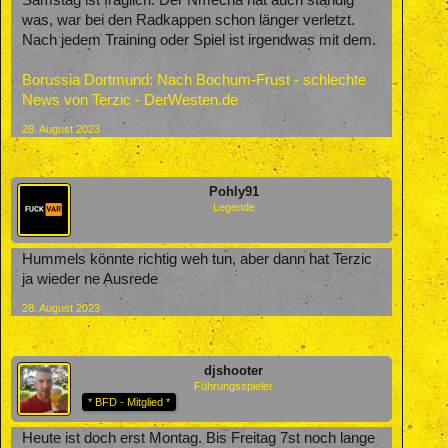
Samstag ist fraglich. Der Nmecha hat auch ständig
was, war bei den Radkappen schon länger verletzt.
Nach jedem Training oder Spiel ist irgendwas mit dem.
Borussia Dortmund: Nach Bochum-Frust - schlechte
News von Terzic - DerWesten.de
28. August 2023
Pohly91
Legende
Hummels könnte richtig weh tun, aber dann hat Terzic
ja wieder ne Ausrede
28. August 2023
djshooter
Führungsspieler
* BFD - Mitglied *
Heute ist doch erst Montag. Bis Freitag 7st noch lange