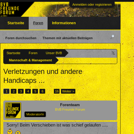
Anmelden oder registrieren
Startseite
Foren
Informationen
Foren durchsuchen
Themen mit aktuellen Beiträgen
Startseite
Foren
Unser BVB
Mannschaft & Management
Verletzungen und andere
Handicaps ...
1
2
3
4
5
6
→
16
Weiter >
Forenteam
BVB Freunde Forum
ModeratorIn
Sorry! Beim Verschieben ist was schief gelaufen .....