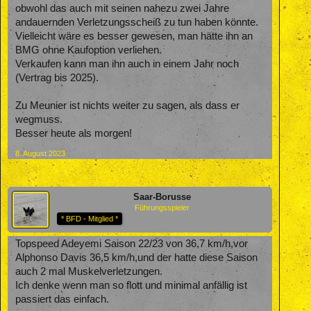
obwohl das auch mit seinen nahezu zwei Jahre
andauernden Verletzungsscheiß zu tun haben könnte.
Vielleicht wäre es besser gewesen, man hätte ihn an
BMG ohne Kaufoption verliehen.
Verkaufen kann man ihn auch in einem Jahr noch
(Vertrag bis 2025).
Zu Meunier ist nichts weiter zu sagen, als dass er
wegmuss.
Besser heute als morgen!
8. August 2023
Saar-Borusse
Führungsspieler
* BFD - Mitglied *
Topspeed Adeyemi Saison 22/23 von 36,7 km/h,vor
Alphonso Davis 36,5 km/h,und der hatte diese Saison
auch 2 mal Muskelverletzungen.
Ich denke wenn man so flott und minimal anfällig ist
passiert das einfach.