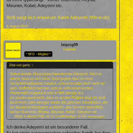
Meunier, Kobel, Adeyemi etc.
BVB sorgt sich erneut um Karim Adeyemi (90min.de)
8. August 2023
leipzig09
Legende
* BFD - Mitglied *
Zitat von garfy:
↑
Schon wieder Muskelbeschwerden bei Adeyemi. Hieß es
zuerst, dass es sich beim Spiel gegen Ajax um eine
Vorsichtsmaßnahme handelt, scheint es jetzt doch mehr zu
sein. Hoffentlich hat man sich da nicht einen echten
Problemfall eingekauft und er fällt ständig aus.
Ich glaube auch nicht, dass es an den Plätzen liegt. Es sind
doch mehr oder weniger immer die gleichen Kandidaten, die
mit Muskelverletzungen ausfallen, das ist mehr typbedingt -
vorher Guerreiro, Reyna, Meunier, Kobel, Adeyemi etc.
Klicke in dieses Feld, um es in vollständiger Größe anzuzeigen.
BVB sorgt sich erneut um Karim Adeyemi (90min.de)
Ich denke Adeyemi ist ein besonderer Fall.
Er hat einen ausgesprochen schnellen Antritt, bei dem