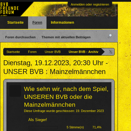
Anmelden oder registrieren
Startseite
Foren
Informationen
Foren durchsuchen
Themen mit aktuellen Beiträgen
Startseite
Foren
Unser BVB
Unser BVB - Archiv
Dienstag, 19.12.2023, 20:30 Uhr -
UNSER BVB : Mainzelmännchen
?
Wie sehn wir, nach dem Spiel,
UNSEREN BVB oder die
Mainzelmännchen
Diese Umfrage wurde geschlossen: 19. Dezember 2023
Als Sieger!
5 Stimme(n)
71,4%