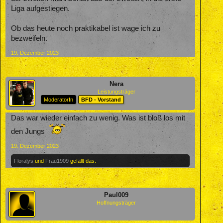
Liga aufgestiegen.
Ob das heute noch praktikabel ist wage ich zu
bezweifeln.
19. Dezember 2023
Nera
Leistungsträger
ModeratorIn
BFD - Vorstand
Das war wieder einfach zu wenig. Was ist bloß los mit
den Jungs
19. Dezember 2023
Floralys
und
Frau1909
gefällt das.
Paul009
Hoffnungsträger