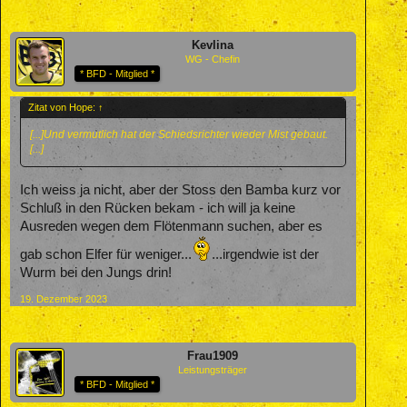
Kevlina
WG - Chefin
* BFD - Mitglied *
Zitat von Hope:
↑
[...]Und vermutlich hat der Schiedsrichter wieder Mist gebaut.
[...]
Ich weiss ja nicht, aber der Stoss den Bamba kurz vor
Schluß in den Rücken bekam - ich will ja keine
Ausreden wegen dem Flötenmann suchen, aber es
gab schon Elfer für weniger...
...irgendwie ist der
Wurm bei den Jungs drin!
19. Dezember 2023
Frau1909
Leistungsträger
* BFD - Mitglied *