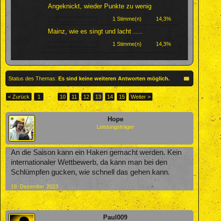
Angeknickt, wieder Punkte zu wenig
1 Stimme(n)
14,3%
Mainz, wie es singt und lacht .....
1 Stimme(n)
14,3%
Status des Themas:
Es sind keine weiteren Antworten möglich.
< Zurück
1
←
10
11
12
13
14
15
Weiter >
Hope
Leistungsträger
An die Saison kann ein Haken gemacht werden. Kein
internationaler Wettbewerb, da kann man bei den
Schlümpfen gucken, wie schnell das gehen kann.
19. Dezember 2023
Paul009