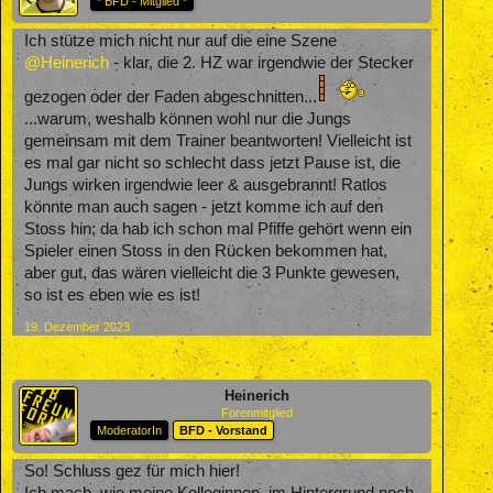
* BFD - Mitglied *
Ich stütze mich nicht nur auf die eine Szene
@Heinerich
- klar, die 2. HZ war irgendwie der Stecker
gezogen oder der Faden abgeschnitten...
...warum, weshalb können wohl nur die Jungs
gemeinsam mit dem Trainer beantworten! Vielleicht ist
es mal gar nicht so schlecht dass jetzt Pause ist, die
Jungs wirken irgendwie leer & ausgebrannt! Ratlos
könnte man auch sagen - jetzt komme ich auf den
Stoss hin; da hab ich schon mal Pfiffe gehört wenn ein
Spieler einen Stoss in den Rücken bekommen hat,
aber gut, das wären vielleicht die 3 Punkte gewesen,
so ist es eben wie es ist!
19. Dezember 2023
Heinerich
Forenmitglied
ModeratorIn
BFD - Vorstand
So! Schluss gez für mich hier!
Ich mach, wie meine Kolleginnen, im Hintergrund noch