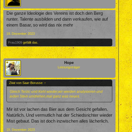
Die ganze Ideologie des Vereins ist doch den Berg
runter. Talente ausbilden und dann verkaufen, wie auf
einem Basar, so wird das nix mehr
19. Dezember 2023
Frau1909
gefällt das.
Hope
Leistungsträger
Zitat von Saar-Borusse:
↑
Gleich Terzic und Kehl wieder,wir werden analysieren und
jeden Stein umdrehen,mal ganz was neues.
Mir ist vor lachen das Bier aus dem Gesicht gefallen.
Natürlich. Und vermutlich hat der Schiedsrichter wieder
Mist gebaut. Das ist doch inzwischen alles lächerlich.
19. Dezember 2023