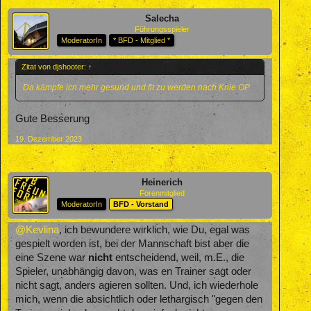
Salecha
Führungsspieler
ModeratorIn
* BFD - Mitglied *
Zitat von djshooter:
↑
Da kämpfe ich mehr gesund und fit zu werden nach Knie OP
Gute Besserung
19. Dezember 2023
Heinerich
Forenmitglied
ModeratorIn
BFD - Vorstand
@Kevlina
, ich bewundere wirklich, wie Du, egal was
gespielt worden ist, bei der Mannschaft bist aber die
eine Szene war
nicht
entscheidend, weil, m.E., die
Spieler, unabhängig davon, was en Trainer sagt oder
nicht sagt, anders agieren sollten. Und, ich wiederhole
mich, wenn die absichtlich oder lethargisch "gegen den