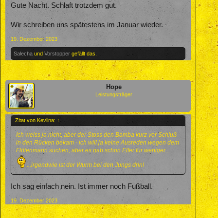
Gute Nacht. Schlaft trotzdem gut.
Wir schreiben uns spätestens im Januar wieder.
19. Dezember 2023
Salecha
und
Vorstopper
gefällt das.
Hope
Leistungsträger
Zitat von Kevlina:
↑
Ich weiss ja nicht, aber der Stoss den Bamba kurz vor Schluß
in den Rücken bekam - ich will ja keine Ausreden wegen dem
Flötenmann suchen, aber es gab schon Elfer für weniger...
...irgendwie ist der Wurm bei den Jungs drin!
Ich sag einfach nein. Ist immer noch Fußball.
19. Dezember 2023