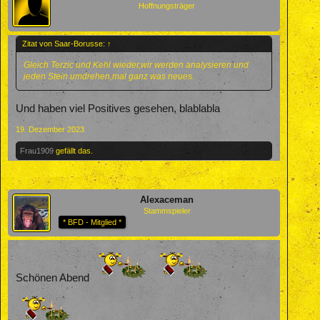
Hoffnungsträger
Zitat von Saar-Borusse:
↑
Gleich Terzic und Kehl wieder,wir werden analysieren und
jeden Stein umdrehen,mal ganz was neues.
Und haben viel Positives gesehen, blablabla
19. Dezember 2023
Frau1909
gefällt das.
Alexaceman
Stammspieler
* BFD - Mitglied *
Schönen Abend