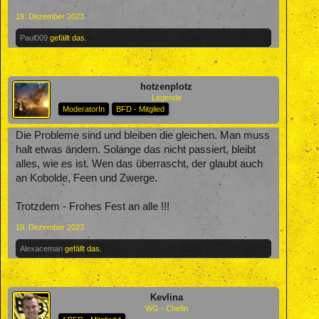
19. Dezember 2023
Paul009
gefällt das.
hotzenplotz
Legende
ModeratorIn
BFD - Mitglied
Die Probleme sind und bleiben die gleichen. Man muss
halt etwas ändern. Solange das nicht passiert, bleibt
alles, wie es ist. Wen das überrascht, der glaubt auch
an Kobolde, Feen und Zwerge.
Trotzdem - Frohes Fest an alle !!!
19. Dezember 2023
Alexaceman
gefällt das.
Kevlina
WG - Chefin