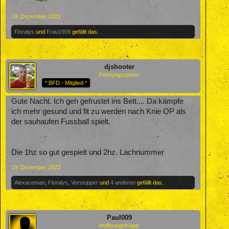
19. Dezember 2023
Floralys
und
Frau1909
gefällt das.
djshooter
Führungsspieler
* BFD - Mitglied *
Gute Nacht. Ich geh gefrustet ins Bett.... Da kämpfe
ich mehr gesund und fit zu werden nach Knie OP als
der sauhaufen Fussball spielt.
Die 1hz so gut gespielt und 2hz. Lachnummer
19. Dezember 2023
Alexaceman
,
Floralys
,
Vorstopper
und
4 anderen
gefällt das.
Paul009
Hoffnungsträger