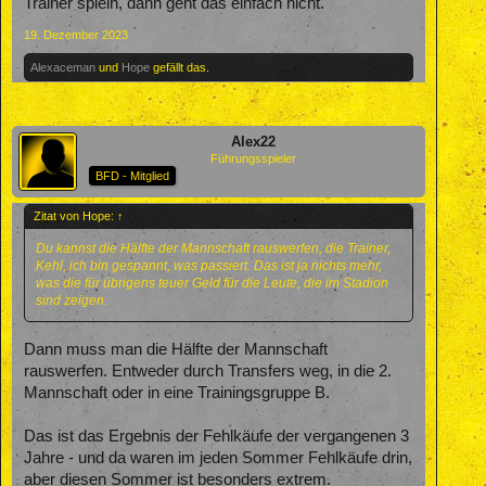
Trainer spieln, dann geht das einfach nicht.
19. Dezember 2023
Alexaceman
und
Hope
gefällt das.
Alex22
Führungsspieler
BFD - Mitglied
Zitat von Hope:
↑
Du kannst die Hälfte der Mannschaft rauswerfen, die Trainer,
Kehl, ich bin gespannt, was passiert. Das ist ja nichts mehr,
was die für übrigens teuer Geld für die Leute, die im Stadion
sind zeigen.
Dann muss man die Hälfte der Mannschaft
rauswerfen. Entweder durch Transfers weg, in die 2.
Mannschaft oder in eine Trainingsgruppe B.
Das ist das Ergebnis der Fehlkäufe der vergangenen 3
Jahre - und da waren im jeden Sommer Fehlkäufe drin,
aber diesen Sommer ist besonders extrem.