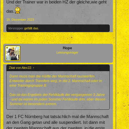
Und der Trainer war in beiden HZ der gleiche,wie geht
das.
19. Dezember 2023
Vorstopper
gefällt das.
Hope
Leistungsträger
Zitat von Alex22:
↑
Dann muss man die Hälfte der Mannschaft rauswerfen.
Entweder durch Transfers weg, in die 2. Mannschaft oder in
eine Trainingsgruppe B.
Das ist das Ergebnis der Fehlkäufe der vergangenen 3 Jahre
- und da waren im jeden Sommer Fehlkäufe drin, aber diesen
Sommer ist besonders extrem.
Der 1 FC Nürnberg hat tatsächlich mal die Mannschaft
an den Gang getan und alle suspendiert. Ist dann mit
der zweiten Mannschaft aus der zweiten, in die erste