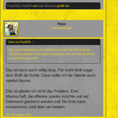
Frau1909
,
Paul009
und
Saar-Borusse
gefällt das.
Hope
Leistungsträger
Zitat von Paul009:
↑
Die ganze Ideologie des Vereins ist doch den Berg runter.
Talente ausbilden und dann verkaufen, wie auf einem Basar,
so wird das nix mehr
Das ist doch auch völlig okay. Für mehr fehlt sogar
dem BVB die Kohle. Dann sollte ich die Talente auch
spielen lassen.
Das ist glaube ich nicht das Problem. Eine
Mannschaft, die offensiv spielen möchte und auf
Defensive getrimmt werden soll. Ne Ente kann
schwimmen, wird aber nie klettern.
19. Dezember 2023