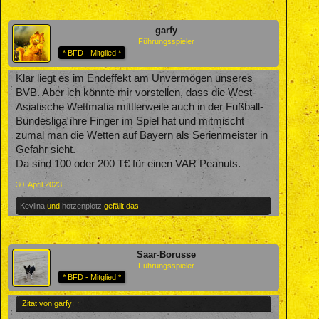
garfy
Führungsspieler
* BFD - Mitglied *
Klar liegt es im Endeffekt am Unvermögen unseres
BVB. Aber ich könnte mir vorstellen, dass die West-
Asiatische Wettmafia mittlerweile auch in der Fußball-
Bundesliga ihre Finger im Spiel hat und mitmischt
zumal man die Wetten auf Bayern als Serienmeister in
Gefahr sieht.
Da sind 100 oder 200 T€ für einen VAR Peanuts.
30. April 2023
Kevlina
und
hotzenplotz
gefällt das.
Saar-Borusse
Führungsspieler
* BFD - Mitglied *
Zitat von garfy:
↑