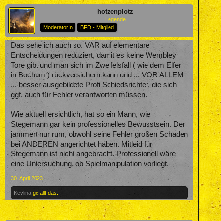
hotzenplotz
Legende
ModeratorIn
BFD - Mitglied
Das sehe ich auch so. VAR auf elementare
Entscheidungen reduziert, damit es keine Wembley
Tore gibt und man sich im Zweifelsfall ( wie dem Elfer
in Bochum ) rückversichern kann und ... VOR ALLEM
... besser ausgebildete Profi Schiedsrichter, die sich
ggf. auch für Fehler verantworten müssen.
Wie aktuell ersichtlich, hat so ein Mann, wie
Stegemann gar kein professionelles Bewusstsein. Der
jammert nur rum, obwohl seine Fehler großen Schaden
bei ANDEREN angerichtet haben. Mitleid für
Stegemann ist nicht angebracht. Professionell wäre
eine Untersuchung, ob Spielmanipulation vorliegt.
30. April 2023
Kevlina
gefällt das.