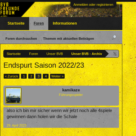
Anmelden oder registrieren
Startseite
Foren
Informationen
Foren durchsuchen
Themen mit aktuellen Beiträgen
Startseite
Foren
Unser BVB
Unser BVB - Archiv
Endspurt Saison 2022/23
< Zurück
1
2
3
4
Weiter >
kamikaze
Führungsspieler
also ich bin mir sicher wenn wir jetzt noch alle 4spiele
gewinnen dann holen wir die Schale
29. April 2023