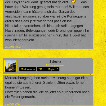
der "Hoyzer.Adjudant" geflötet hat gelernt...
...das
hätte doch Warnung genug sein müssen! Will man das
vermeiden, dann hätte er sich das Ganze doch
anschauen müssen, so aber war es die Konsequenz
draus dass das jetzt wiederholt passiert ist!
Nicht falsch verstehen, ich bin auch strikt dagegen
Hasstiraden, Beleidigungen oder Drohungen gegen ihn
/ seine Familie auszusprechen - nun, das 1 Spiel hat
wohl nicht gereicht...
30. April 2023
Salecha
Führungsspieler
ModeratorIn
* BFD - Mitglied *
Morddrohungen gehen meiner Meinung nach gar nicht,
egal ob sie aus früheren Spielen hätten etwas lernen
können/müssen.
Hoffentlich haben die, die da jetzt so durchdrehen noch
nie Fehler gemacht.
30. April 2023