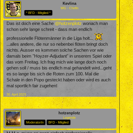
Kevlina
WG - Chefin
* BFD - Mitglied *
Das ist doch eine Sache
@hotzenplotz
wonach man
schon sehr lange schreit - dass man endlich
professionelle Flötenmänner in die Liga holt...
...alles andere, die nur so nebenbei flöten bringt doch
nichts. Ausser es kommen solche Sachen vor wie
damals beim "Hoyzer-Adjudant" in unserem Spiel oder
das vom Freitag. Ich frag mich wie lange doch noch
gehen soll / muss bis endlich mal gehandelt wird...geht
es so lange bis sich die Roten zum 100. Mal die
Schale in den Popo gesteckt haben oder wird es auch
mal sportlich fair zugehen!
30. April 2023
hotzenplotz
Legende
ModeratorIn
BFD - Mitglied