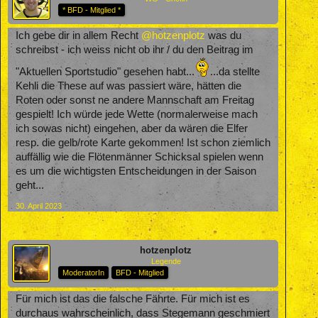
* BFD - Mitglied *
Ich gebe dir in allem Recht
@hotzenplotz
was du
schreibst - ich weiss nicht ob ihr / du den Beitrag im
"Aktuellen Sportstudio" gesehen habt...
...da stellte
Kehli die These auf was passiert wäre, hätten die
Roten oder sonst ne andere Mannschaft am Freitag
gespielt! Ich würde jede Wette (normalerweise mach
ich sowas nicht) eingehen, aber da wären die Elfer
resp. die gelb/rote Karte gekommen! Ist schon ziemlich
auffällig wie die Flötenmänner Schicksal spielen wenn
es um die wichtigsten Entscheidungen in der Saison
geht...
30. April 2023
hotzenplotz
Legende
ModeratorIn
BFD - Mitglied
Für mich ist das die falsche Fährte. Für mich ist es
durchaus wahrscheinlich, dass Stegemann geschmiert