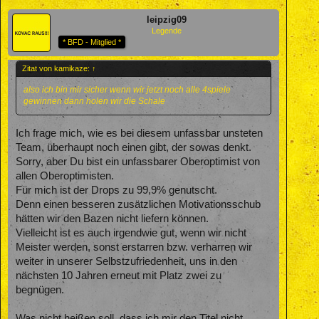
leipzig09
Legende
* BFD - Mitglied *
Zitat von kamikaze:
↑
also ich bin mir sicher wenn wir jetzt noch alle 4spiele
gewinnen dann holen wir die Schale
Ich frage mich, wie es bei diesem unfassbar unsteten
Team, überhaupt noch einen gibt, der sowas denkt.
Sorry, aber Du bist ein unfassbarer Oberoptimist von
allen Oberoptimisten.
Für mich ist der Drops zu 99,9% genutscht.
Denn einen besseren zusätzlichen Motivationsschub
hätten wir den Bazen nicht liefern können.
Vielleicht ist es auch irgendwie gut, wenn wir nicht
Meister werden, sonst erstarren bzw. verharren wir
weiter in unserer Selbstzufriedenheit, uns in den
nächsten 10 Jahren erneut mit Platz zwei zu
begnügen.
Was nicht heißen soll, dass ich mir den Titel nicht