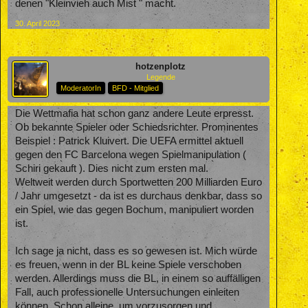
denen "Kleinvieh auch Mist " macht.
30. April 2023
hotzenplotz
Legende
ModeratorIn
BFD - Mitglied
Die Wettmafia hat schon ganz andere Leute erpresst.
Ob bekannte Spieler oder Schiedsrichter. Prominentes
Beispiel : Patrick Kluivert. Die UEFA ermittel aktuell
gegen den FC Barcelona wegen Spielmanipulation (
Schiri gekauft ). Dies nicht zum ersten mal.
Weltweit werden durch Sportwetten 200 Milliarden Euro
/ Jahr umgesetzt - da ist es durchaus denkbar, dass so
ein Spiel, wie das gegen Bochum, manipuliert worden
ist.
Ich sage ja nicht, dass es so gewesen ist. Mich würde
es freuen, wenn in der BL keine Spiele verschoben
werden. Allerdings muss die BL, in einem so auffälligen
Fall, auch professionelle Untersuchungen einleiten
können. Schon alleine, um vorzusorgen und