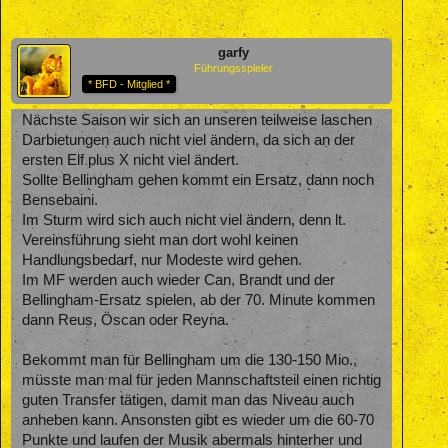
garfy
Führungsspieler
* BFD - Mitglied *
Nächste Saison wir sich an unseren teilweise laschen
Darbietungen auch nicht viel ändern, da sich an der
ersten Elf plus X nicht viel ändert.
Sollte Bellingham gehen kommt ein Ersatz, dann noch
Bensebaini.
Im Sturm wird sich auch nicht viel ändern, denn lt.
Vereinsführung sieht man dort wohl keinen
Handlungsbedarf, nur Modeste wird gehen.
Im MF werden auch wieder Can, Brandt und der
Bellingham-Ersatz spielen, ab der 70. Minute kommen
dann Reus, Öscan oder Reyna.
Bekommt man für Bellingham um die 130-150 Mio.,
müsste man mal für jeden Mannschaftsteil einen richtig
guten Transfer tätigen, damit man das Niveau auch
anheben kann. Ansonsten gibt es wieder um die 60-70
Punkte und laufen der Musik abermals hinterher und