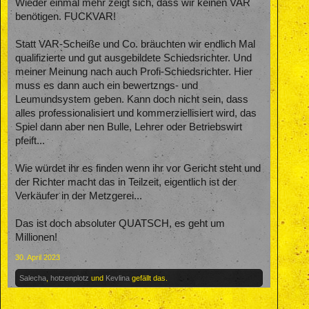
Wieder einmal mehr zeigt sich, dass wir keinen VAR
benötigen. FUCKVAR!
Statt VAR-Scheiße und Co. bräuchten wir endlich Mal
qualifizierte und gut ausgebildete Schiedsrichter. Und
meiner Meinung nach auch Profi-Schiedsrichter. Hier
muss es dann auch ein bewertzngs- und
Leumundsystem geben. Kann doch nicht sein, dass
alles professionalisiert und kommerziellisiert wird, das
Spiel dann aber nen Bulle, Lehrer oder Betriebswirt
pfeift...
Wie würdet ihr es finden wenn ihr vor Gericht steht und
der Richter macht das in Teilzeit, eigentlich ist der
Verkäufer in der Metzgerei...
Das ist doch absoluter QUATSCH, es geht um
Millionen!
30. April 2023
Salecha
,
hotzenplotz
und
Kevlina
gefällt das.