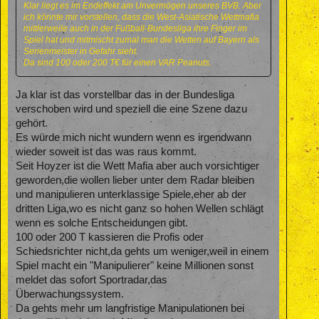
Klar liegt es im Endeffekt am Unvermögen unseres BVB. Aber
ich könnte mir vorstellen, dass die West-Asiatische Wettmafia
mittlerweile auch in der Fußball-Bundesliga ihre Finger im
Spiel hat und mitmischt zumal man die Wetten auf Bayern als
Serienmeister in Gefahr sieht.
Da sind 100 oder 200 T€ für einen VAR Peanuts.
Ja klar ist das vorstellbar das in der Bundesliga
verschoben wird und speziell die eine Szene dazu
gehört.
Es würde mich nicht wundern wenn es irgendwann
wieder soweit ist das was raus kommt.
Seit Hoyzer ist die Wett Mafia aber auch vorsichtiger
geworden,die wollen lieber unter dem Radar bleiben
und manipulieren unterklassige Spiele,eher ab der
dritten Liga,wo es nicht ganz so hohen Wellen schlägt
wenn es solche Entscheidungen gibt.
100 oder 200 T kassieren die Profis oder
Schiedsrichter nicht,da gehts um weniger,weil in einem
Spiel macht ein "Manipulierer" keine Millionen sonst
meldet das sofort Sportradar,das
Überwachungssystem.
Da gehts mehr um langfristige Manipulationen bei