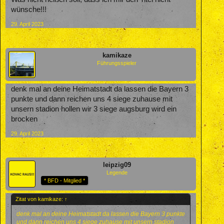
wünsche!!!
29. April 2023
kamikaze
Führungsspieler
denk mal an deine Heimatstadt da lassen die Bayern 3
punkte und dann reichen uns 4 siege zuhause mit
unsern stadion hollen wir 3 siege augsburg wird ein
brocken
29. April 2023
leipzig09
Legende
* BFD - Mitglied *
Zitat von kamikaze:
↑
denk mal an deine Heimatstadt da lassen die Bayern 3 punkte
und dann reichen uns 4 siege zuhause mit unsern stadion