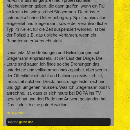
M.M.n. muss es ganz einfach professionelle
Mechanismen geben, die dann greifen, wenn ein Fall
so krass ist, wie jetzt bei Stegemann. Da müsste
automatisch eine Untersuchng wg. Spielmanipulation
eingeleitet und Stegemann, sowie der verantwortliche
Typ im Keller, für die Zeit suspendiert werden. Ist bei
der Polizei z.B. das übliche Verfahren, wenn ein
Beamter unter Verdacht steht.
Dass jetzt Morddrohungen und Beleidigungen auf
Stegemann einprasseln, ist der Lauf der Dinge. Die
Leute sind sauer. Ich finde solche Drohungen das
unterletzte und vollkommen inakzeptabel, aber wer in
der Öffentlichkeit steht und halbwegs realistisch ist,
muss mit solchem Dreck, heutzutage leider rechnen
und ggf. umgehen müssen. Was ich Stegemann positiv
anrechne, ist, dass er sich heute bei DOPA ins TV
gesetzt hat und dort Rede und Antwort gestanden hat.
Das finde ich eine gute Reaktion.
30. April 2023
Kevlina
gefällt das.