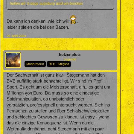
hollen wir 3 siege augsburg wird ein brocken
Da kann ich denken, wie ich will
,
leider spielen die bei den Bazen.
29. April 2023
hotzenplotz
Legende
ModeratorIn
BFD - Mitglied
Der Sachverhalt ist ganz klar : Stegemann hat den
BVB auffällig stark benachteiligt. Wir sind im Profi
Sport. Es geht um die Meisterschaft, d.h., es geht um
Millionen von Euro. Da muss so eine eindeutige
Spielmanipulation, ob unabsichtlich oder
vorsätzlich, professionell untersucht werden. Sich ins
Fernsehen zu stellen und über Schlafschwierigkeiten
und schlechtes Gewissen zu klagen, ist easy - wenn
das die einzige Konsequenz ist. Wenn da die
Wettmafia drinhängt, geht Stegemann mit ein paar