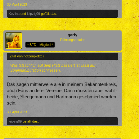
30. April 2023
Kevlina
und
leipzig09
gefällt das.
garfy
Führungsspieler
* BFD - Mitglied *
Zitat von hotzenplotz:
↑
Was tatsächlich auf dem Platz passiert ist, lässt auf
Spielmanipulation schliessen.
Das sagen mittlerweile alle in meinem Bekanntenkreis,
auch Fans anderer Vereine. Dann müssten aber wohl
beide, Steegemann und Hartmann geschmiert worden
sein.
30. April 2023
leipzig09
gefällt das.