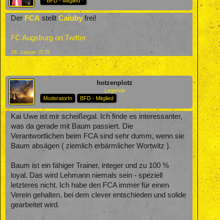
* BFD - Mitglied *
Der
FCA
stellt
Caiuby
frei!
FC Augsburg on Twitter
28. Januar 2019
hotzenplotz
Legende
ModeratorIn
BFD - Mitglied
Kai Uwe ist mir scheißegal. Ich finde es interessanter,
was da gerade mit Baum passiert. Die
Verantwortlichen beim FCA sind sehr dumm, wenn sie
Baum absägen ( ziemlich erbärmlicher Wortwitz ).
Baum ist ein fähiger Trainer, integer und zu 100 %
loyal. Das wird Lehmann niemals sein - speziell
letzteres nicht. Ich habe den FCA immer für einen
Verein gehalten, bei dem clever entschieden und solide
gearbeitet wird.