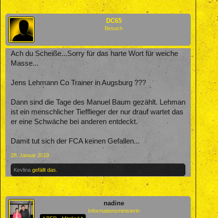
DC65
Besuch
Ach du Scheiße...Sorry für das harte Wort für weiche
Masse...
Jens Lehmann Co Trainer in Augsburg ???
Dann sind die Tage des Manuel Baum gezählt. Lehman
ist ein menschlicher Tiefflieger der nur drauf wartet das
er eine Schwäche bei anderen entdeckt.
Damit tut sich der FCA keinen Gefallen...
28. Januar 2019
Kevlina
gefällt das.
nadine
Informationsministerin