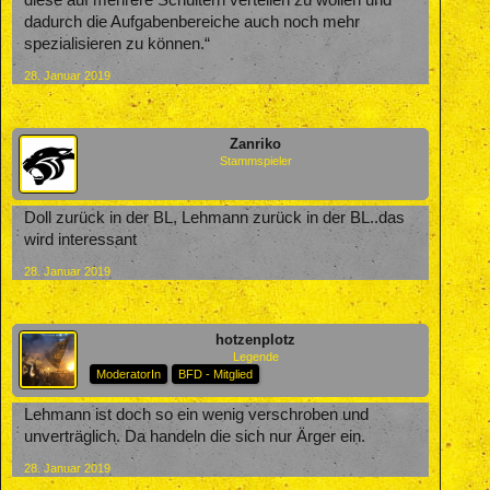
diese auf mehrere Schultern verteilen zu wollen und
dadurch die Aufgabenbereiche auch noch mehr
spezialisieren zu können.“
28. Januar 2019
Zanriko
Stammspieler
Doll zurück in der BL, Lehmann zurück in der BL..das
wird interessant
28. Januar 2019
hotzenplotz
Legende
ModeratorIn
BFD - Mitglied
Lehmann ist doch so ein wenig verschroben und
unverträglich. Da handeln die sich nur Ärger ein.
28. Januar 2019