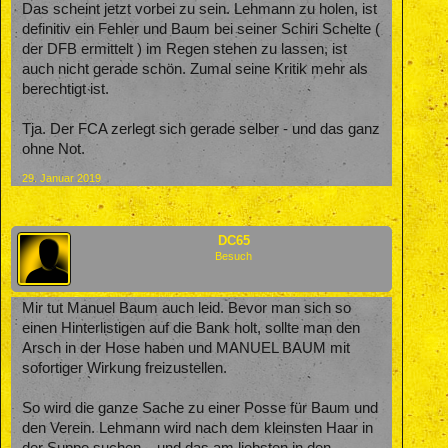
Das scheint jetzt vorbei zu sein. Lehmann zu holen, ist
definitiv ein Fehler und Baum bei seiner Schiri Schelte (
der DFB ermittelt ) im Regen stehen zu lassen, ist
auch nicht gerade schön. Zumal seine Kritik mehr als
berechtigt ist.
Tja. Der FCA zerlegt sich gerade selber - und das ganz
ohne Not.
29. Januar 2019
DC65
Besuch
Mir tut Manuel Baum auch leid. Bevor man sich so
einen Hinterlistigen auf die Bank holt, sollte man den
Arsch in der Hose haben und MANUEL BAUM mit
sofortiger Wirkung freizustellen.
So wird die ganze Sache zu einer Posse für Baum und
den Verein. Lehmann wird nach dem kleinsten Haar in