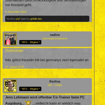
Journalisten Geschmacklosigkeit und Sensationsgier
vor Anstand geht.
9. Dezember 2018
Kevlina
und
Salecha
gefällt das.
nadine
Informationsministerin
* BFD - Mitglied *
Dortmunder
felix götze freundin tritt bei germanys next topmodel an
17. Januar 2019
Kevlina
WG - Chefin
* BFD - Mitglied *
Jens Lehmann wird offenbar Co-Trainer beim FC
Augsburg...
...vielleicht kann er wirklich was