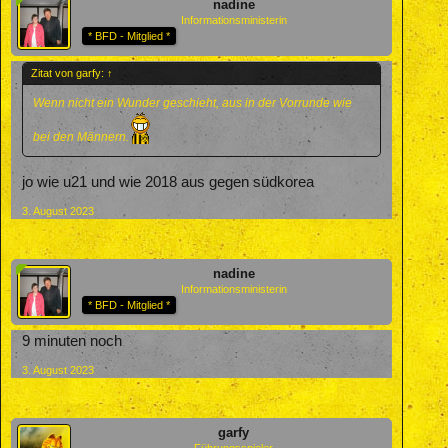
nadine
Informationsministerin
* BFD - Mitglied *
Zitat von garfy:
↑
Wenn nicht ein Wunder geschieht, aus in der Vorrunde wie
bei den Männern.
jo wie u21 und wie 2018 aus gegen südkorea
3. August 2023
nadine
Informationsministerin
* BFD - Mitglied *
9 minuten noch
3. August 2023
garfy
Führungsspieler