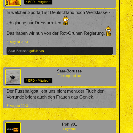
* BFD - Mitglied *
In welcher Sportart ist Deutschland noch Weltklasse -
ich glaube nur Dressurreiten.
Das haben wir nun von der Rot-Grünen Regierung.
3. August 2023
Saar-Borusse
gefällt das.
Saar-Borusse
Führungsspieler
* BFD - Mitglied *
Der Fussballgott liebt uns nicht mehr,der Fluch der
Vorrunde bricht auch den Frauen das Genick.
3. August 2023
Pohly91
Legende