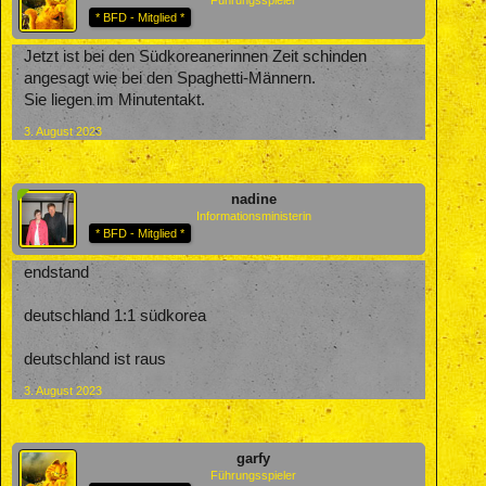
* BFD - Mitglied *
Jetzt ist bei den Südkoreanerinnen Zeit schinden
angesagt wie bei den Spaghetti-Männern.
Sie liegen im Minutentakt.
3. August 2023
nadine
Informationsministerin
* BFD - Mitglied *
endstand
deutschland 1:1 südkorea
deutschland ist raus
3. August 2023
garfy
Führungsspieler