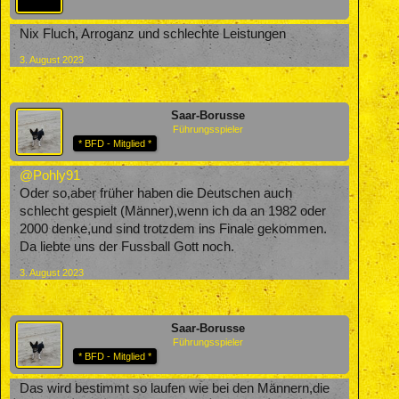
Nix Fluch, Arroganz und schlechte Leistungen
3. August 2023
Saar-Borusse
Führungsspieler
* BFD - Mitglied *
@Pohly91
Oder so,aber früher haben die Deutschen auch
schlecht gespielt (Männer),wenn ich da an 1982 oder
2000 denke,und sind trotzdem ins Finale gekommen.
Da liebte uns der Fussball Gott noch.
3. August 2023
Saar-Borusse
Führungsspieler
* BFD - Mitglied *
Das wird bestimmt so laufen wie bei den Männern,die