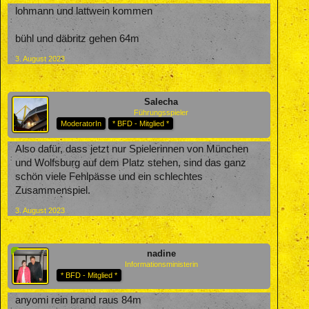
lohmann und lattwein kommen
bühl und däbritz gehen 64m
3. August 2023
Salecha
Führungsspieler
ModeratorIn
* BFD - Mitglied *
Also dafür, dass jetzt nur Spielerinnen von München
und Wolfsburg auf dem Platz stehen, sind das ganz
schön viele Fehlpässe und ein schlechtes
Zusammenspiel.
3. August 2023
nadine
Informationsministerin
* BFD - Mitglied *
anyomi rein brand raus 84m