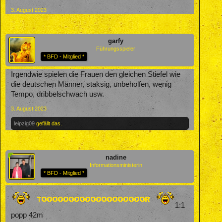
3. August 2023
garfy
Führungsspieler
* BFD - Mitglied *
Irgendwie spielen die Frauen den gleichen Stiefel wie
die deutschen Männer, staksig, unbeholfen, wenig
Tempo, dribbelschwach usw.
3. August 2023
leipzig09
gefällt das.
nadine
Informationsministerin
* BFD - Mitglied *
1:1
popp 42m