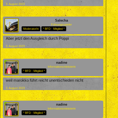
3. August 2023
Salecha
Führungsspieler
ModeratorIn
* BFD - Mitglied *
Aber jetzt den Ausgleich durch Poppi
3. August 2023
nadine
Informationsministerin
* BFD - Mitglied *
weil marokko führt reicht unentschieden nicht
3. August 2023
nadine
Informationsministerin
* BFD - Mitglied *