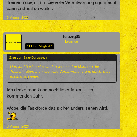
Trainerin übernimmt die volle Verantwortung und macht
dann erstmal so weiter.
3. August 2023
leipzig09
Legende
* BFD - Mitglied *
Zitat von Saar-Borusse:
↑
Das wird bestimmt so laufen wie bei den Männern,die
Trainerin übernimmt die volle Verantwortung und macht dann
erstmal so weiter.
Ich denke man kann noch tiefer fallen .... im
kommenden Jahr.
Wobei die Taskforce das sicher anders sehen wird.
3. August 2023