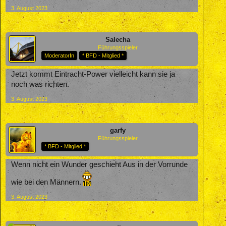
3. August 2023
Salecha
Führungsspieler
ModeratorIn
* BFD - Mitglied *
Jetzt kommt Eintracht-Power vielleicht kann sie ja
noch was richten.
3. August 2023
garfy
Führungsspieler
* BFD - Mitglied *
Wenn nicht ein Wunder geschieht Aus in der Vorrunde
wie bei den Männern.
3. August 2023