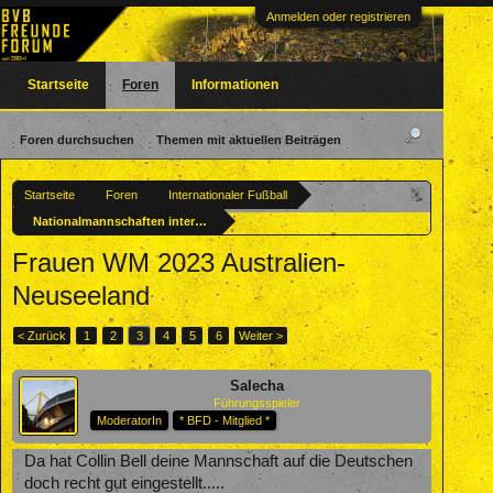
Anmelden oder registrieren
Startseite
Foren
Informationen
Foren durchsuchen
Themen mit aktuellen Beiträgen
Startseite
Foren
Internationaler Fußball
Nationalmannschaften international
Frauen WM 2023 Australien-
Neuseeland
< Zurück
1
2
3
4
5
6
Weiter >
Salecha
Führungsspieler
ModeratorIn
* BFD - Mitglied *
Da hat Collin Bell deine Mannschaft auf die Deutschen
doch recht gut eingestellt.....