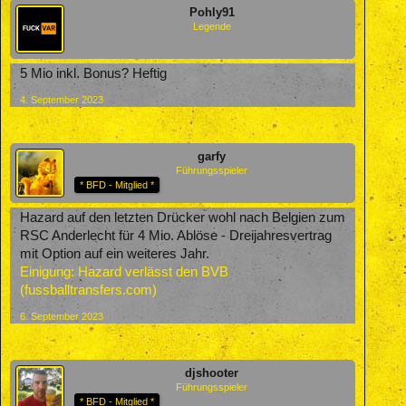
Pohly91
Legende
5 Mio inkl. Bonus? Heftig
4. September 2023
garfy
Führungsspieler
* BFD - Mitglied *
Hazard auf den letzten Drücker wohl nach Belgien zum
RSC Anderlecht für 4 Mio. Ablöse - Dreijahresvertrag
mit Option auf ein weiteres Jahr.
Einigung: Hazard verlässt den BVB
(fussballtransfers.com)
6. September 2023
djshooter
Führungsspieler
* BFD - Mitglied *