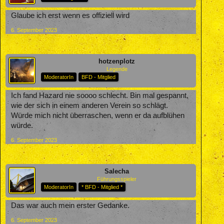
Glaube ich erst wenn es offiziell wird
6. September 2023
hotzenplotz
Legende
ModeratorIn
BFD - Mitglied
Ich fand Hazard nie soooo schlecht. Bin mal gespannt,
wie der sich in einem anderen Verein so schlägt.
Würde mich nicht überraschen, wenn er da aufblühen
würde.
6. September 2023
Salecha
Führungsspieler
ModeratorIn
* BFD - Mitglied *
Das war auch mein erster Gedanke.
6. September 2023