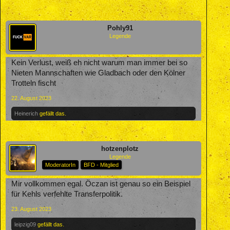
Pohly91
Legende
Kein Verlust, weiß eh nicht warum man immer bei so
Nieten Mannschaften wie Gladbach oder den Kölner
Trotteln fischt
22. August 2023
Heinerich
gefällt das.
hotzenplotz
Legende
ModeratorIn
BFD - Mitglied
Mir vollkommen egal. Öczan ist genau so ein Beispiel
für Kehls verfehlte Transferpolitik.
23. August 2023
leipzig09
gefällt das.