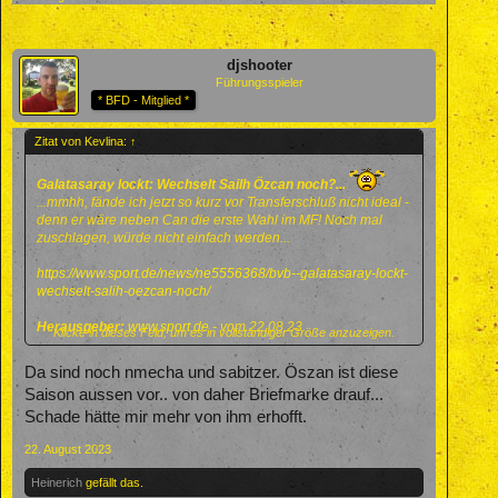
djshooter
Führungsspieler
* BFD - Mitglied *
Zitat von Kevlina:
↑
Galatasaray lockt: Wechselt Sailh Özcan noch?...
...mmhh, fände ich jetzt so kurz vor Transferschluß nicht ideal -
denn er wäre neben Can die erste Wahl im MF! Noch mal
zuschlagen, würde nicht einfach werden...
https://www.sport.de/news/ne5556368/bvb--galatasaray-lockt-
wechselt-salih-oezcan-noch/
Herausgeber:
www.sport.de
- vom 22.08.23
Klicke in dieses Feld, um es in vollständiger Größe anzuzeigen.
Da sind noch nmecha und sabitzer. Öszan ist diese
Saison aussen vor.. von daher Briefmarke drauf...
Schade hätte mir mehr von ihm erhofft.
22. August 2023
Heinerich
gefällt das.