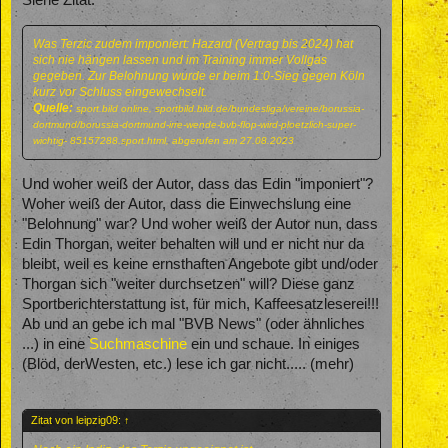
Was Terzic zudem imponiert: Hazard (Vertrag bis 2024) hat
sich nie hängen lassen und im Training immer Vollgas
gegeben. Zur Belohnung wurde er beim 1:0-Sieg gegen Köln
kurz vor Schluss eingewechselt.
Quelle:
sport.bild online, sportbild.bild.de/bundesliga/vereine/borussia-
dortmund/borussia-dortmund-irre-wende-bvb-flop-wird-ploetzlich-super-
wichtig- 85157288.sport.html, abgerufen am 27.08.2023
Und woher weiß der Autor, dass das Edin "imponiert"?
Woher weiß der Autor, dass die Einwechslung eine
"Belohnung" war? Und woher weiß der Autor nun, dass
Edin Thorgan, weiter behalten will und er nicht nur da
bleibt, weil es keine ernsthaften Angebote gibt und/oder
Thorgan sich "weiter durchsetzen" will? Diese ganz
Sportberichterstattung ist, für mich, Kaffeesatzleserei!!!
Ab und an gebe ich mal "BVB News" (oder ähnliches
...) in eine
Suchmaschine
ein und schaue. In einiges
(Blöd, derWesten, etc.) lese ich gar nicht..... (mehr)
Zitat von leipzig09:
↑