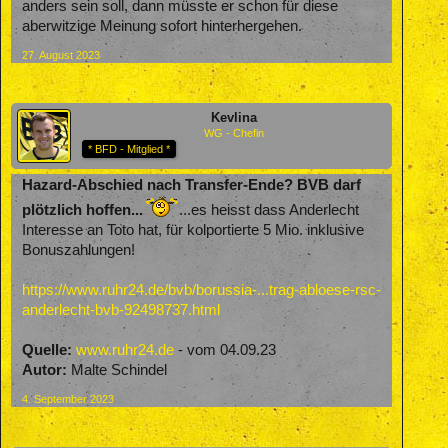
anders sein soll, dann müsste er schon für diese
aberwitzige Meinung sofort hinterhergehen.
27. August 2023
Kevlina
WG - Chefin
* BFD - Mitglied *
Hazard-Abschied nach Transfer-Ende? BVB darf
plötzlich hoffen...
...es heisst dass Anderlecht
Interesse an Toto hat, für kolportierte 5 Mio. inklusive
Bonuszahlungen!
https://www.ruhr24.de/bvb/borussia-...trag-abloese-rsc-
anderlecht-bvb-92498737.html
Quelle:
www.ruhr24.de
- vom 04.09.23
Autor:
Malte Schindel
4. September 2023