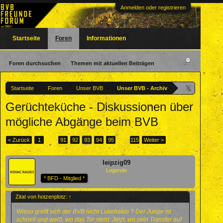
Anmelden oder registrieren
Startseite
Foren
Informationen
Foren durchsuchen
Themen mit aktuellen Beiträgen
Startseite
Foren
Unser BVB
Unser BVB - Archiv
Gerüchteküche - Diskussionen über
mögliche Abgänge beim BVB
< Zurück
1
←
91
92
93
94
95
→
115
Weiter >
leipzig09
Legende
* BFD - Mitglied *
Zitat von hotzenplotz:
↑
Wieso greift sich der BVB nicht Lukebakio ? Der Junge ist
schnell und weiß, wo das Tor steht. Jetzt, wo sein Transfer auf