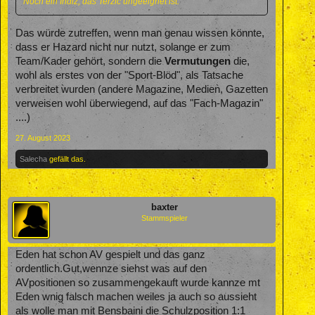
Noch ein Indiz, das Terzic ungeeignet ist.
Das würde zutreffen, wenn man genau wissen könnte,
dass er Hazard nicht nur nutzt, solange er zum
Team/Kader gehört, sondern die
Vermutungen
die,
wohl als erstes von der "Sport-Blöd", als Tatsache
verbreitet wurden (andere Magazine, Medien, Gazetten
verweisen wohl überwiegend, auf das "Fach-Magazin"
....)
27. August 2023
Salecha
gefällt das.
baxter
Stammspieler
Eden hat schon AV gespielt und das ganz
ordentlich.Gut,wennze siehst was auf den
AVpositionen so zusammengekauft wurde kannze mt
Eden wnig falsch machen weiles ja auch so aussieht
als wolle man mit Bensbaini die Schulzposition 1:1