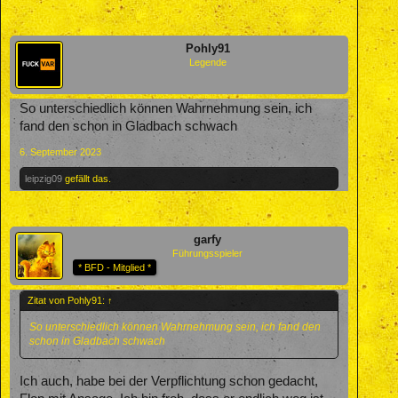
Pohly91
Legende
So unterschiedlich können Wahrnehmung sein, ich
fand den schon in Gladbach schwach
6. September 2023
leipzig09
gefällt das.
garfy
Führungsspieler
* BFD - Mitglied *
Zitat von Pohly91:
↑
So unterschiedlich können Wahrnehmung sein, ich fand den
schon in Gladbach schwach
Ich auch, habe bei der Verpflichtung schon gedacht,