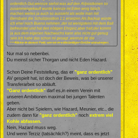
ordentlich.Gut,wennze siehst was auf den AVpositionen so
zusammengekauft wurde kannze mt Eden wnig falsch
machen weiles ja auch so aussieht als wolle man mit
Bensbaini die Schulzposition 1:1 ersetzen.Als Backup würde
ich eher noch Bueno nehmen ,der ist wenigstens mit dem Ball
befreundet und hat den nötigen Ehrgeiz,aber halt,der kommt
ja aus dem eigenen Nachwuchs kann also nicht gut genug
sein.Ich habe das schon ml gesagt ,wennze dir die
Klicke in dieses Feld, um es in vollständiger Größe anzuzeigen.
Mitbewerber mal antust siehste bei allen eine strukturierte
Spielidee .jeder auffemPlatz weiss was seine Nebenleute
machen,man hilft sich gegenseitig und ist in der Lage das
Nur mal so nebenbei.
Tempo zu variieren.Davon ist bei uns wenig zu sehen und ich
Du meinst sicher Thorgan und nicht Eden Hazard.
weiss nicht mit welchen Spielern das erreicht werden
kann.Sabitzer könnte unser Spiel vielleicht ordnen aber mit
Schon Deine Feststellung, das er
"ganz ordentlich"
den Mitspielern?
AV gespielt hat, ist doch der Beweis, was bei unserer
Transferarbeit so abläuft.
"Ganz ordentlich"
darf es,in einem Verein mit
unseren Ambitionen maximal bei jungen Talenten
geben.
Aber nicht bei Spielern, wie Hazard, Meunier, etc., die
zudem dann für
"ganz ordentlich"
noch
extrem viel
Kohle abfassen.
Nein, Hazard muss weg.
Und wenn Terziz (tatsächlich?) meint, dass es jetzt