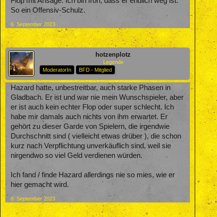
Flop mit Ansage. Ich bin froh, dass er endlich weg ist.
So ein Offensiv-Schulz.
6. September 2023
hotzenplotz
Legende
ModeratorIn
BFD - Mitglied
Hazard hatte, unbestreitbar, auch starke Phasen in
Gladbach. Er ist und war nie mein Wunschspieler, aber
er ist auch kein echter Flop oder super schlecht. Ich
habe mir damals auch nichts von ihm erwartet. Er
gehört zu dieser Garde von Spielern, die irgendwie
Durchschnitt sind ( vielleicht etwas drüber ), die schon
kurz nach Verpflichtung unverkäuflich sind, weil sie
nirgendwo so viel Geld verdienen würden.
Ich fand / finde Hazard allerdings nie so mies, wie er
hier gemacht wird.
6. September 2023