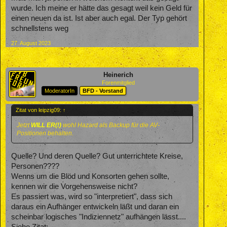
wurde. Ich meine er hätte das gesagt weil kein Geld für
einen neuen da ist. Ist aber auch egal. Der Typ gehört
schnellstens weg
27. August 2023
Heinerich
Forenmitglied
ModeratorIn
BFD - Vorstand
Zitat von leipzig09:
↑
Jetzt
WILL ER(!)
wohl Hazard als Backup für die AV-
Positionen behalten.
Quelle? Und deren Quelle? Gut unterrichtete Kreise,
Personen????
Wenns um die Blöd und Konsorten gehen sollte,
kennen wir die Vorgehensweise nicht?
Es passiert was, wird so "interpretiert", dass sich
daraus ein Aufhänger entwickeln läßt und daran ein
scheinbar logisches "Indiziennetz" aufhängen lässt....
Siehe Zitat: