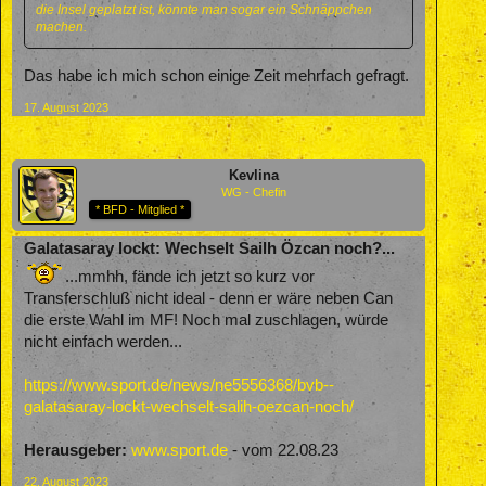
die Insel geplatzt ist, könnte man sogar ein Schnäppchen
machen.
Das habe ich mich schon einige Zeit mehrfach gefragt.
17. August 2023
Kevlina
WG - Chefin
* BFD - Mitglied *
Galatasaray lockt: Wechselt Sailh Özcan noch?...
...mmhh, fände ich jetzt so kurz vor
Transferschluß nicht ideal - denn er wäre neben Can
die erste Wahl im MF! Noch mal zuschlagen, würde
nicht einfach werden...
https://www.sport.de/news/ne5556368/bvb--
galatasaray-lockt-wechselt-salih-oezcan-noch/
Herausgeber:
www.sport.de
- vom 22.08.23
22. August 2023