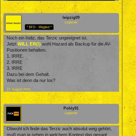
leipzig09
Legende
* BFD - Mitglied *
Noch ein Indiz, das Terzic ungeeignet ist.
Jetzt
WILL ER(!)
wohl Hazard als Backup für die AV-
Positionen behalten.
1. IRRE.
2. IRRE
3. IRRE
Dazu bei dem Gehalt.
Was ist denn da nur los?
27. August 2023
Pohly91
Legende
Obwohl ich finde das Terzic auch absolut weg gehört,
muß man ja sehen in welchem Kontext das gesagt