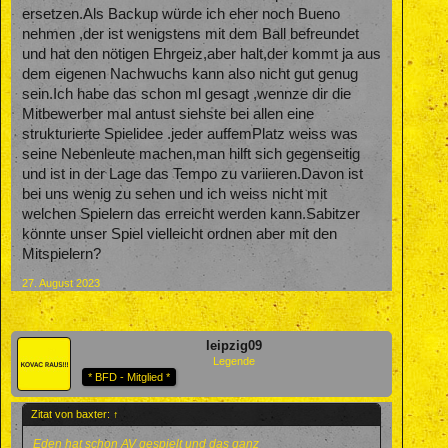
ersetzen.Als Backup würde ich eher noch Bueno
nehmen ,der ist wenigstens mit dem Ball befreundet
und hat den nötigen Ehrgeiz,aber halt,der kommt ja aus
dem eigenen Nachwuchs kann also nicht gut genug
sein.Ich habe das schon ml gesagt ,wennze dir die
Mitbewerber mal antust siehste bei allen eine
strukturierte Spielidee .jeder auffemPlatz weiss was
seine Nebenleute machen,man hilft sich gegenseitig
und ist in der Lage das Tempo zu variieren.Davon ist
bei uns wenig zu sehen und ich weiss nicht mit
welchen Spielern das erreicht werden kann.Sabitzer
könnte unser Spiel vielleicht ordnen aber mit den
Mitspielern?
27. August 2023
leipzig09
Legende
* BFD - Mitglied *
Zitat von baxter:
↑
Eden hat schon AV gespielt und das ganz