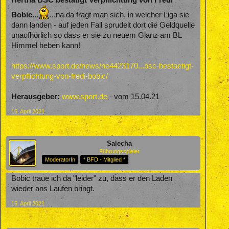
Bobic...
...na da fragt man sich, in welcher Liga sie
dann landen - auf jeden Fall sprudelt dort die Geldquelle
unaufhörlich so dass er sie zu neuem Glanz am BL
Himmel heben kann!
https://www.sport.de/news/ne4423170...bsc-bestaetigt-
verpflichtung-von-fredi-bobic/
Herausgeber:
www.sport.de
- vom 15.04.21
15. April 2021
Salecha
Führungsspieler
ModeratorIn
* BFD - Mitglied *
Bobic traue ich da "leider" zu, dass er den Laden
wieder ans Laufen bringt.
15. April 2021