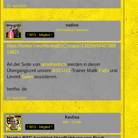
15. April 2021
nadine
Informationsministerin
* BFD - Mitglied *
https://twitter.com/HerthaBSC/status/13826858457869
14821
An der Seite von
arnefriedrich
werden in dieser
Übergangszeit unsere
BSCU23
-Trainer Malik
Fathi
und
Levent
Selim
assistieren.
hertha .de
15. April 2021
Kevlina
WG - Chefin
* BFD - Mitglied *
Hertha BSC bestätigt Verpflichtung von Fredi