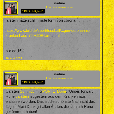
nadine
Informationsministerin
* BFD - Mitglied *
jarstein hatte schlimmste form von corona
https://www.bild.de/sport/fussball/...gen-corona-ins-
krankenhaus-76086094.bild.html
bild.de 16.4
16. April 2021
nadine
Informationsministerin
* BFD - Mitglied *
Carsten
Schmidt
im S
PORT1_Dopa
: "Unser Torwart
Rune
Jarstein
ist gestern aus dem Krankenhaus
entlassen worden. Das ist die schönste Nachricht des
Tages! Mein Dank gilt allen Ärzten, die sich um Rune
gekümmert haben!