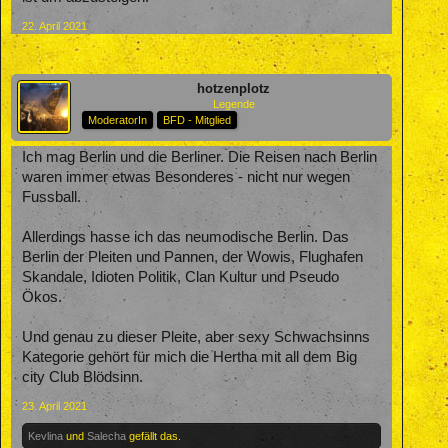
22. April 2021
hotzenplotz
Legende
ModeratorIn
BFD - Mitglied
Ich mag Berlin und die Berliner. Die Reisen nach Berlin
waren immer etwas Besonderes - nicht nur wegen
Fussball.
Allerdings hasse ich das neumodische Berlin. Das
Berlin der Pleiten und Pannen, der Wowis, Flughafen
Skandale, Idioten Politik, Clan Kultur und Pseudo
Ökos.
Und genau zu dieser Pleite, aber sexy Schwachsinns
Kategorie gehört für mich die Hertha mit all dem Big
city Club Blödsinn.
23. April 2021
Kevlina
und
Salecha
gefällt das.