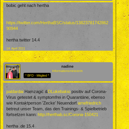
bobic geht nach hertha
https://twitter.com/HerthaBSC/status/13823781742862
90944
hertha twitter 14.4
14. April 2021
nadine
Informationsministerin
* BFD - Mitglied *
.
paldardai
Hamzagić &
DLukebakio
positiv auf Corona-
Virus getestet & symptomfrei in Quarantäne, ebenso
wie Kontaktperson 'Zecke' Neuendorf.
arnefriedrich
betreut unser Team, das den Trainings- & Spielbetrieb
fortsetzen kann:
http://herthab.sc/Corona-150421
hertha .de 15.4