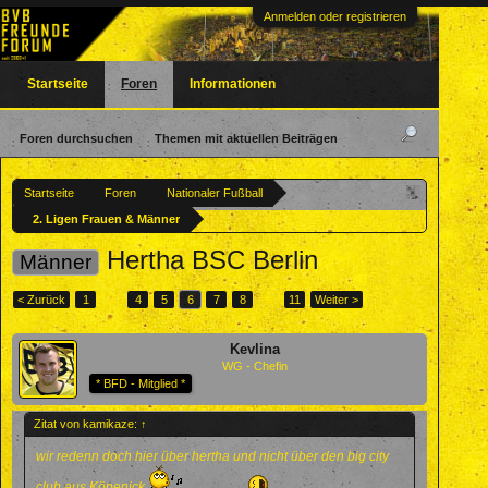
Anmelden oder registrieren
Startseite
Foren
Informationen
Foren durchsuchen
Themen mit aktuellen Beiträgen
Startseite
Foren
Nationaler Fußball
2. Ligen Frauen & Männer
Hertha BSC Berlin
Männer
< Zurück
1
←
4
5
6
7
8
→
11
Weiter >
Kevlina
WG - Chefin
* BFD - Mitglied *
Zitat von kamikaze:
↑
wir redenn doch hier über hertha und nicht über den big city
club aus Köpenick