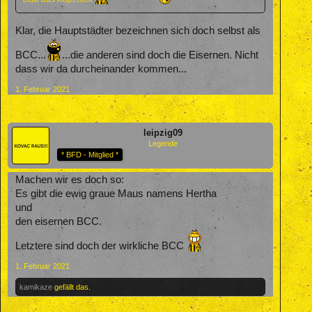
Klar, die Hauptstädter bezeichnen sich doch selbst als
BCC...
...die anderen sind doch die Eisernen. Nicht
dass wir da durcheinander kommen...
1. Februar 2021
leipzig09
Legende
* BFD - Mitglied *
Machen wir es doch so:
Es gibt die ewig graue Maus namens Hertha
und
den eisernen BCC.
Letztere sind doch der wirkliche BCC
1. Februar 2021
kamikaze
gefällt das.