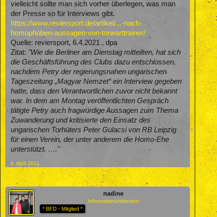
vielleicht sollte man sich vorher überlegen, was man
der Presse so für Interviews gibt.
https://www.reviersport.de/artikel/...-nach-
homophoben-aussagen-von-torwarttrainer/
Quelle: reviersport, 6.4.2021 , dpa
Zitat:
"Wie die Berliner am Dienstag mitteilten, hat sich
die Geschäftsführung des Clubs dazu entschlossen,
nachdem Petry der regierungsnahen ungarischen
Tageszeitung „Magyar Nemzet“ ein Interview gegeben
hatte, dass den Verantwortlichen zuvor nicht bekannt
war. In dem am Montag veröffentlichten Gespräch
tätigte Petry auch fragwürdige Aussagen zum Thema
Zuwanderung und kritisierte den Einsatz des
ungarischen Torhüters Peter Gulacsi von RB Leipzig
für einen Verein, der unter anderem die Homo-Ehe
unterstützt. …."
6. April 2021
nadine
Informationsministerin
* BFD - Mitglied *