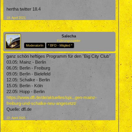
hertha twitter 18.4
18. April 2021
Salecha
Führungsspieler
ModeratorIn
* BFD - Mitglied *
ganz schön heftiges Programm für den "Big City Club"
03.05: Mainz - Berlin
06.05: Berlin - Freiburg
09.05: Berlin - Bielefeld
12.05: Schalke - Berlin
15.05: Berlin - Köln
22.05: Hopp - Berlin
https://www.dfl.de/de/aktuelles/spi...gen-mainz-
freiburg-und-schalke-neu-angesetzt/
Quelle: dfl.de
22. April 2021