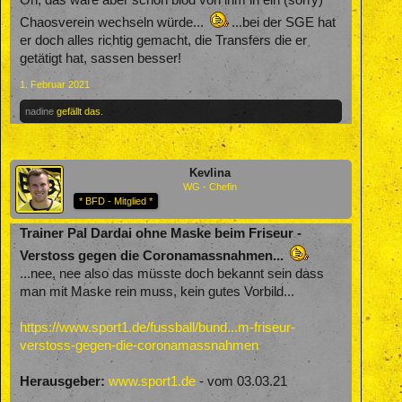
Chaosverein wechseln würde...
...bei der SGE hat
er doch alles richtig gemacht, die Transfers die er
getätigt hat, sassen besser!
1. Februar 2021
nadine
gefällt das.
Kevlina
WG - Chefin
* BFD - Mitglied *
Trainer Pal Dardai ohne Maske beim Friseur -
Verstoss gegen die Coronamassnahmen...
...nee, nee also das müsste doch bekannt sein dass
man mit Maske rein muss, kein gutes Vorbild...
https://www.sport1.de/fussball/bund...m-friseur-
verstoss-gegen-die-coronamassnahmen
Herausgeber:
www.sport1.de
- vom 03.03.21