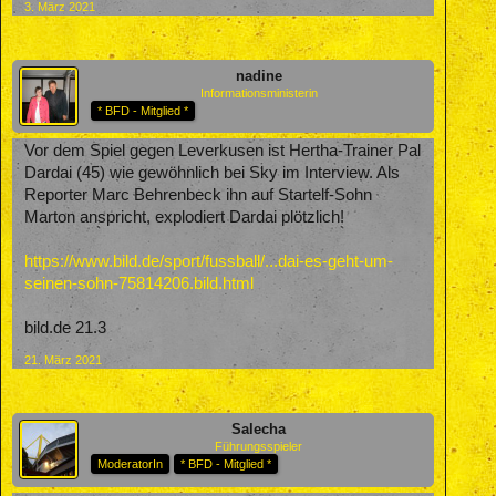
3. März 2021
nadine
Informationsministerin
* BFD - Mitglied *
Vor dem Spiel gegen Leverkusen ist Hertha-Trainer Pal
Dardai (45) wie gewöhnlich bei Sky im Interview. Als
Reporter Marc Behrenbeck ihn auf Startelf-Sohn
Marton anspricht, explodiert Dardai plötzlich!
https://www.bild.de/sport/fussball/...dai-es-geht-um-
seinen-sohn-75814206.bild.html
bild.de 21.3
21. März 2021
Salecha
Führungsspieler
ModeratorIn
* BFD - Mitglied *