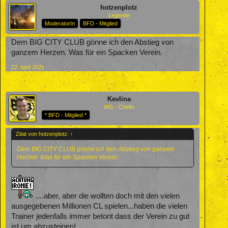
hotzenplotz
Legende
ModeratorIn
BFD - Mitglied
Dem BIG CITY CLUB gönne ich den Abstieg von
ganzem Herzen. Was für ein Spacken Verein.
22. April 2021
Kevlina
WG - Chefin
* BFD - Mitglied *
Zitat von hotzenplotz:
↑
Dem BIG CITY CLUB gönne ich den Abstieg von ganzem
Herzen. Was für ein Spacken Verein.
....aber, aber die wollten doch mit den vielen
ausgegebenen Millionen CL spielen...haben die vielen
Trainer jedenfalls immer betont dass der Verein zu gut
ist um abzusteigen!