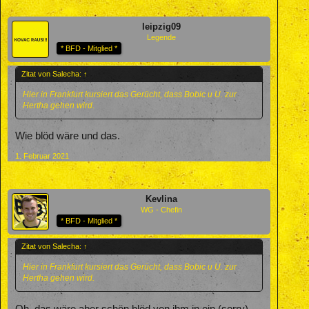
leipzig09
Legende
* BFD - Mitglied *
Zitat von Salecha:
↑
Hier in Frankfurt kursiert das Gerücht, dass Bobic u U. zur
Hertha gehen wird.
Wie blöd wäre und das.
1. Februar 2021
Kevlina
WG - Chefin
* BFD - Mitglied *
Zitat von Salecha:
↑
Hier in Frankfurt kursiert das Gerücht, dass Bobic u U. zur
Hertha gehen wird.
Oh, das wäre aber schön blöd von ihm in ein (sorry)