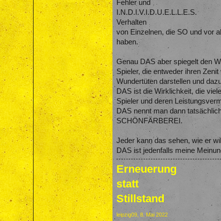
Fehler und
I.N.D.I.V.I.D.U.E.L.L.E.S.
Verhalten
von Einzelnen, die SO und vor al
haben.
Genau DAS aber spiegelt den We
Spieler, die entweder ihren Zeni
Wundertüten darstellen und dazu 
DAS ist die Wirklichkeit, die vie
Spieler und deren Leistungsverm
DAS nennt man dann tatsächlic
SCHÖNFÄRBEREI.
Jeder kann das sehen, wie er wil
DAS ist jedenfalls meine Meinun
Erneuerung
statt
Stillstand
leipzig09
,
8. Mai 2022