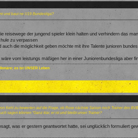
nt und baut ne U19 Bundesliga?
 die reisewege der jungend spieler klein halten und verhindern das m
chule zu verpassen
 auch die möglichkeit geben möchte mit ihre Talente junioren bundesl
) wäre vom leistungs mäßigen her in einer Juniorenbundesliga aber f
illionäre; es ist UNSER Leben
von Kehl zu bewerten auf die Frage, ob Rose nächste Saison noch Trainer des BVB
 auch sagen können "Ganz klar, er ist und bleibt unser Trainer?
agt, was er gestern geantwortet hatte, sei unglücklich formuliert gewe