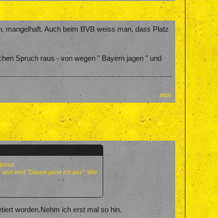
lich, mangelhaft. Auch beim BVB weiss man, dass Platz
chen Spruch raus - von wegen " Bayern jagen " und
#506
passt.
 sein wird "Davon gehe ich aus". Wie
etiert worden.Nehm ich erst mal so hin.