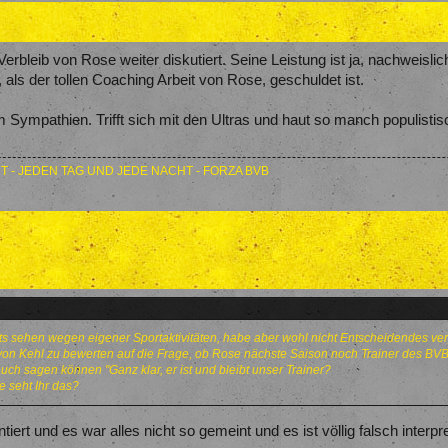
Verbleib von Rose weiter diskutiert. Seine Leistung ist ja, nachweis
als der tollen Coaching Arbeit von Rose, geschuldet ist.
ympathien. Trifft sich mit den Ultras und haut so manch populistis
T - JEDEN TAG UND JEDE NACHT - FORZA BVB
hts sehen wegen eigener Sportaktivitäten, habe aber wohl nicht Entscheidendes ver
von Kehl zu bewerten auf die Frage, ob Rose nächste Saison noch Trainer des BVB
 auch sagen können "Ganz klar, er ist und bleibt unser Trainer?
e seht Ihr das?
ert und es war alles nicht so gemeint und es ist völlig falsch interpr