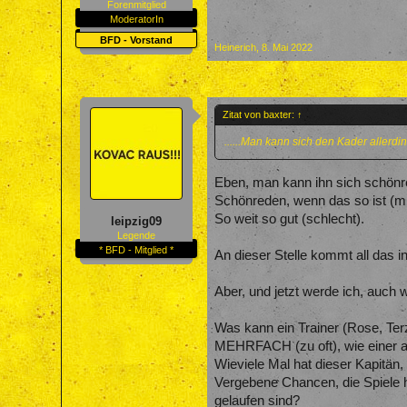
Forenmitglied
ModeratorIn
BFD - Vorstand
Heinerich
,
8. Mai 2022
Zitat von baxter:
↑
......Man kann sich den Kader allerd
Eben, man kann ihn sich schönr
Schönreden, wenn das so ist (m.M
So weit so gut (schlecht).
leipzig09
Legende
* BFD - Mitglied *
An dieser Stelle kommt all das i
Aber, und jetzt werde ich, auch 
Was kann ein Trainer (Rose, Ter
MEHRFACH (zu oft), wie einer a
Wieviele Mal hat dieser Kapitän
Vergebene Chancen, die Spiele h
gelaufen sind?