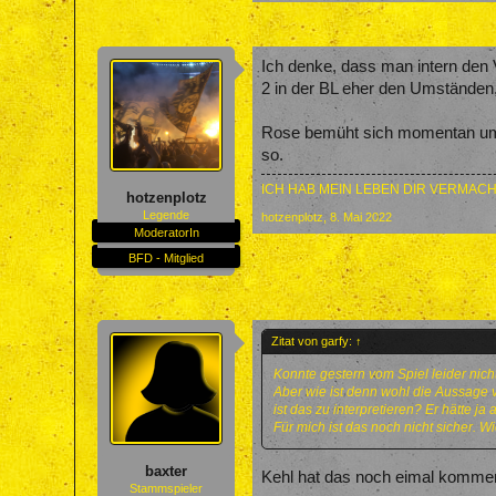
Ich denke, dass man intern den 
2 in der BL eher den Umständen, 
Rose bemüht sich momentan um S
so.
ICH HAB MEIN LEBEN DIR VERMACH
hotzenplotz
Legende
hotzenplotz
,
8. Mai 2022
ModeratorIn
BFD - Mitglied
Zitat von garfy:
↑
Konnte gestern vom Spiel leider nic
Aber wie ist denn wohl die Aussage 
ist das zu interpretieren? Er hätte ja
Für mich ist das noch nicht sicher. Wi
baxter
Kehl hat das noch eimal kommenti
Stammspieler