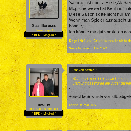
Sammer ist contra Rose,Aki weis
Möglicherweise hat Kehl im Hint
Diese Saison sollte nicht nur am
Wenn man Spieler austauscht und
Saar-Borusse
könnte.
Führungsspieler
Ich könnte mir gut vorstellen da
* BFD - Mitglied *
Regel Nr1, die Arbeit kann dir nicht 
Saar-Borusse
,
8. Mai 2022
Zitat von baxter:
↑
Warum ist man da nicht so konsequen
Start und das würde die Jugendarbei
vorschläge wurde von dfb abgele
nadine
nadine
,
8. Mai 2022
Informationsministerin
* BFD - Mitglied *