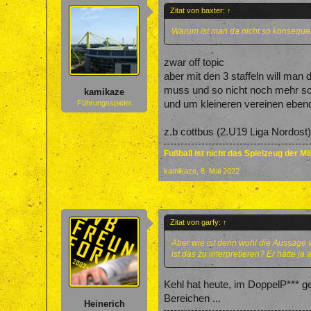
Zitat von baxter:
↑
Warum ist man da nicht so konseque
zwar off topic
aber mit den 3 staffeln will man
muss und so nicht noch mehr s
kamikaze
und um kleineren vereinen ebend
Führungsspieler
z.b cottbus (2.U19 Liga Nordost
Fußball ist nicht das Spielzeug der M
kamikaze
,
8. Mai 2022
Zitat von garfy:
↑
Aber wie ist denn wohl die Aussage 
ist das zu interpretieren? Er hätte ja
Kehl hat heute, im DoppelP*** ges
Bereichen ...
Heinerich