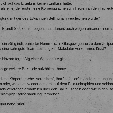
tlich auf das Ergebnis keinen Einfluss hatte.
 als einer der ersten eine Körpersprache zum Heulen an den Tag legte, 
stung mit der des 18-jährigen Bellingham vergleichen würde?
nn Brandt Stockfehler begeht, aus denen, auch wegen unserer einem 
n ein völlig indisponierter Hummels, in Glasgow genau zu dem Zeitpun
nd eine sehr gute Team-Leistung zur Makulatur verkommen lässt?
n Hazard formäßig einer Wundertüte gleicht.
hlige weitere Beispiele aufzählen könnte.
 diese Körpersprache "verordnen", ihm "befehlen" ständig zum ungü
oder, wie auch wieder gestern, auf dem Feld uninspiriert und schla
els verordnen erbärmlich über den Ball zu säbeln oder, wie in den B
schlampige Ballbehandlung verordnen.
ührt habe, sind