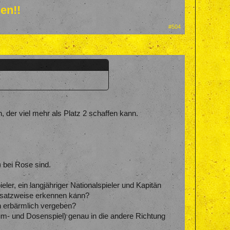
en!!
#504
, der viel mehr als Platz 2 schaffen kann.
) bei Rose sind.
r, ein langjähriger Nationalspieler und Kapitän
ansatzweise erkennen kann?
en erbärmlich vergeben?
um- und Dosenspiel) genau in die andere Richtung