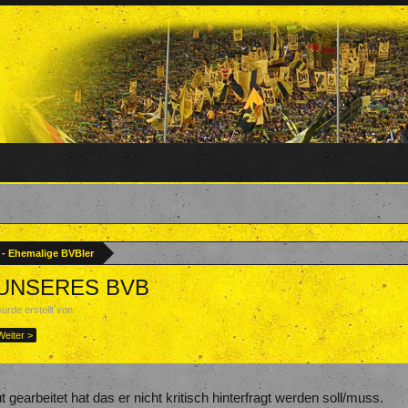
? - Ehemalige BVBler
er UNSERES BVB
wurde erstellt von
Forenteam
,
17. Februar 2021
.
Weiter >
t gearbeitet hat das er nicht kritisch hinterfragt werden soll/muss.