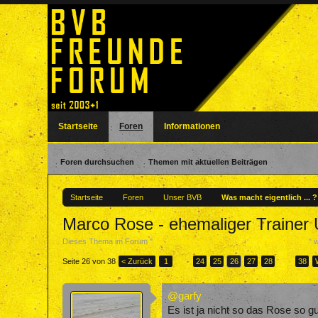
Startseite
Foren
Informationen
Foren durchsuchen
Themen mit aktuellen Beiträgen
Startseite
Foren
Unser BVB
Was macht eigentlich ... 
Marco Rose - ehemaliger Train
Dieses Thema im Forum "
Was macht eigentlich ... ? - Ehemalige BVBler
" 
Seite 26 von 38
< Zurück
1
←
24
25
26
27
28
→
38
@garfy
Es ist ja nicht so das Rose so gu