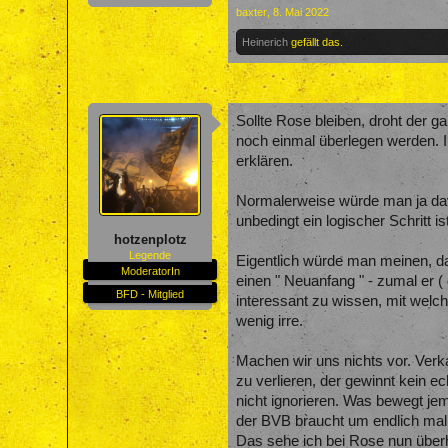
baxter
,
8. Mai 2022
Heinerich
gefällt das.
Sollte Rose bleiben, droht der 
noch einmal überlegen werden. 
erklären.
Normalerweise würde man ja davo
unbedingt ein logischer Schritt i
hotzenplotz
Legende
Eigentlich würde man meinen, das
ModeratorIn
einen " Neuanfang " - zumal er 
BFD - Mitglied
interessant zu wissen, mit welc
wenig irre.
Machen wir uns nichts vor. Ver
zu verlieren, der gewinnt kein 
nicht ignorieren. Was bewegt jem
der BVB braucht um endlich mal e
Das sehe ich bei Rose nun überh