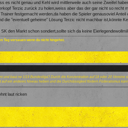
s es nicht genau und Kehl wird mittlerweile auch seine Zweifel habe
erkopf Terzic zurück zu holen,weiss aber das der gar nicht so recht 
 Trainer festgemacht werden,da haben die Spieler genausoviel Anteil 
 die "eventuell geheime" Lösung Terzic nicht machbar ist,könnte Kehl
s SK den Markt schon sondiert,sollte sich da keine Eierlegendewollmi
den Tag versauen wenn du nicht hingehst.
t und baut ne U19 Bundesliga?.Durch die Konzentration auf 18 oder 20 Vereine si
t auf ein anderes Niveau heben und die Durchlässigkeit fördern.Föderalismus ka
hnt laut ricken