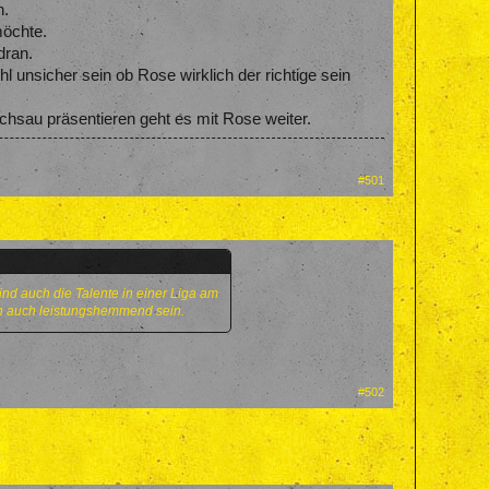
n.
möchte.
dran.
 unsicher sein ob Rose wirklich der richtige sein
lchsau präsentieren geht es mit Rose weiter.
#501
nd auch die Talente in einer Liga am
nn auch leistungshemmend sein.
#502