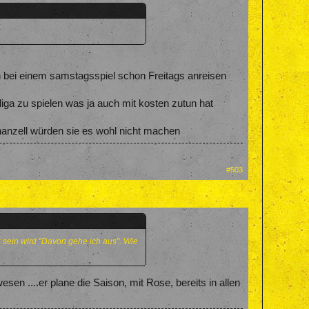
an bei einem samstagsspiel schon Freitags anreisen
iga zu spielen was ja auch mit kosten zutun hat
inanzell würden sie es wohl nicht machen
#503
 sein wird "Davon gehe ich aus". Wie
sen ....er plane die Saison, mit Rose, bereits in allen