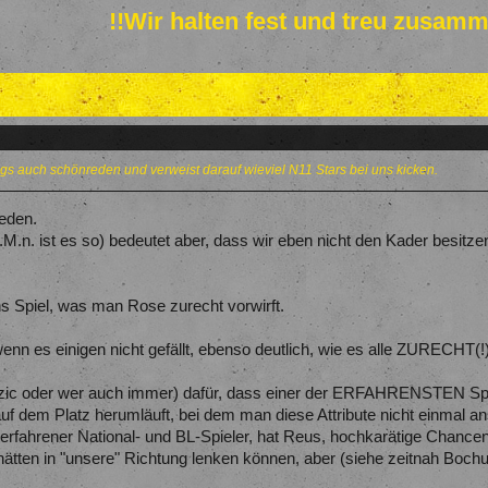
!!Wir halten fest und treu zusamm
ings auch schönreden und verweist darauf wieviel N11 Stars bei uns kicken.
eden.
.n. ist es so) bedeutet aber, dass wir eben nicht den Kader besitzen
ns Spiel, was man Rose zurecht vorwirft.
wenn es einigen nicht gefällt, ebenso deutlich, wie es alle ZURECHT(!
zic oder wer auch immer) dafür, dass einer der ERFAHRENSTEN Spiele
uf dem Platz herumläuft, bei dem man diese Attribute nicht einmal 
, erfahrener National- und BL-Spieler, hat Reus, hochkarätige Chanc
ätten in "unsere" Richtung lenken können, aber (siehe zeitnah Boch