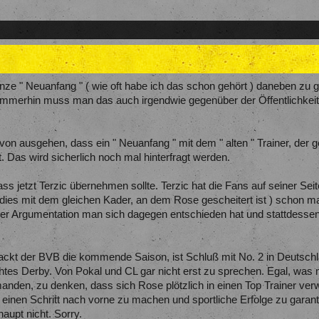
ganze " Neuanfang " ( wie oft habe ich das schon gehört ) daneben z
Immerhin muss man das auch irgendwie gegenüber der Öffentlichkeit.
n ausgehen, dass ein " Neuanfang " mit dem " alten " Trainer, der ge
st. Das wird sicherlich noch mal hinterfragt werden.
s jetzt Terzic übernehmen sollte. Terzic hat die Fans auf seiner Sei
( dies mit dem gleichen Kader, an dem Rose gescheitert ist ) schon 
her Argumentation man sich dagegen entschieden hat und stattdessen 
kackt der BVB die kommende Saison, ist Schluß mit No. 2 in Deutsc
echtes Derby. Von Pokal und CL gar nicht erst zu sprechen. Egal, was
anden, zu denken, dass sich Rose plötzlich in einen Top Trainer verw
inen Schritt nach vorne zu machen und sportliche Erfolge zu garantie
aupt nicht. Sorry.