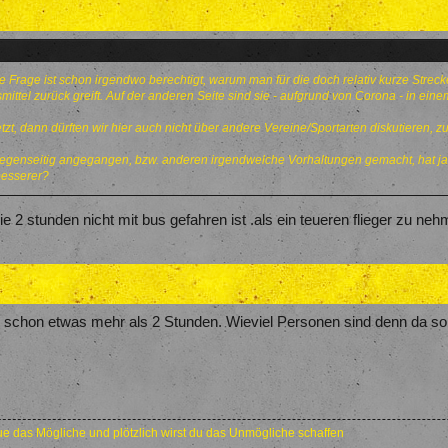
die Frage ist schon irgendwo berechtigt, warum man für die doch relativ kurze Strec
mittel zurück greift. Auf der anderen Seite sind sie - aufgrund von Corona - in einem
zt, dann dürften wir hier auch nicht über andere Vereine/Sportarten diskutieren, zu
gegenseitig angegangen, bzw. anderen irgendwelche Vorhaltungen gemacht, hat ja
besserer?
2 stunden nicht mit bus gefahren ist .als ein teueren flieger zu ne
es schon etwas mehr als 2 Stunden. Wieviel Personen sind denn da s
e das Mögliche und plötzlich wirst du das Unmögliche schaffen