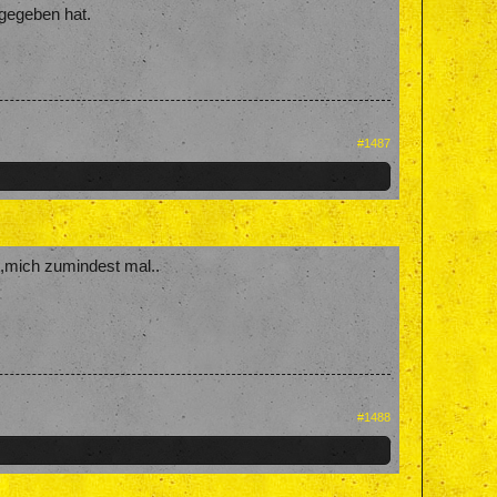
gegeben hat.
#1487
t,mich zumindest mal..
#1488