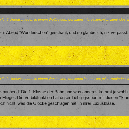
 für 2 Unentschieden in einem Wettbewerb der kaum interessiert,mich zumindest m
ern Abend "Wunderschön" geschaut, und so glaube ich, nix verpasst.
 für 2 Unentschieden in einem Wettbewerb der kaum interessiert,mich zumindest m
 spannend. Die 1. Klasse der Bahn,und was anderes kommt ja wohl ni
 Flieger. Die Vorbildfunktion hat unser Lieblingssport mit diesen "St
ch nicht ,was die Glocke geschlagen hat ,in ihrer Luxusblase.