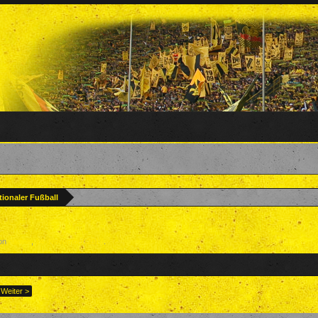
ationaler Fußball
von
nadine
,
14. November 2017
.
Weiter >