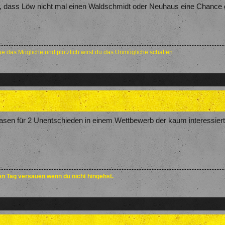
st, dass Löw nicht mal einen Waldschmidt oder Neuhaus eine Chance 
e das Mögliche und plötzlich wirst du das Unmögliche schaffen
asen für 2 Unentschieden in einem Wettbewerb der kaum interessier
den Tag versauen wenn du nicht hingehst.