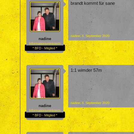
brandt kommt für sane
nadine
,
6. September 2020
nadine
Informationsministerin
* BFD - Mitglied *
1:1 wimder 57m
nadine
,
6. September 2020
nadine
Informationsministerin
* BFD - Mitglied *