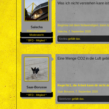
Was ich nicht verstehen kann i
Beginne mit dem Notwendigen, dann tu
Salecha
Führungsspieler
Salecha
,
7. September 2020
ModeratorIn
Kevlina
gefällt das.
* BFD - Mitglied *
Eine Menge CO2 in die Luft gebl
Regel Nr1, die Arbeit kann dir nicht 
Saar-Borusse
Führungsspieler
Saar-Borusse
,
7. September 2020
* BFD - Mitglied *
Steinfurter
gefällt das.