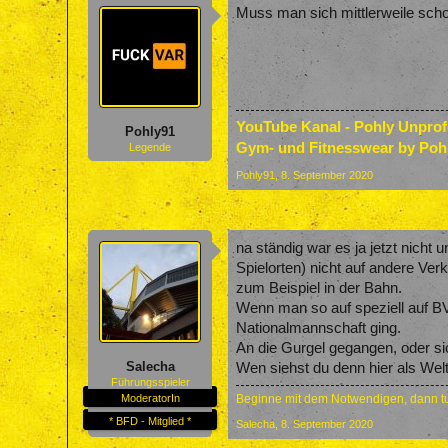
Muss man sich mittlerweile sch
YouTube Kanal - Pohly Unpro
Pohly91
Gym- und Fitnesswear by Poh
Legende
Pohly91
,
8. September 2020
na ständig war es ja jetzt nicht
Spielorten) nicht auf andere Verk
zum Beispiel in der Bahn.
Wenn man so auf speziell auf BVB
Nationalmannschaft ging.
An die Gurgel gegangen, oder si
Salecha
Wen siehst du denn hier als Wel
Führungsspieler
ModeratorIn
Beginne mit dem Notwendigen, dann tu
* BFD - Mitglied *
Salecha
,
8. September 2020