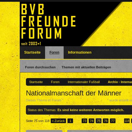
Startseite
Foren
Informationen
Foren durchsuchen
Themen mit aktuellen Beiträgen
Startseite
Foren
Internationaler Fußball
Archiv - Intern
Nationalmanschaft der Männer
Dieses Thema im Forum "
Archiv - Internationaler Fußball
" wurde erstellt 
Status des Themas:
Es sind keine weiteren Antworten möglich.
Seite 75 von 118
< Zurück
1
←
73
74
75
76
77
→
118