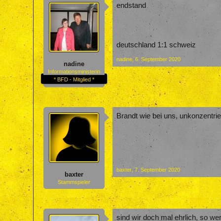
endstand
deutschland 1:1 schweiz
nadine
,
6. September 2020
nadine
Informationsministerin
* BFD - Mitglied *
Brandt wie bei uns, unkonzentrier
baxter
,
7. September 2020
baxter
Stammspieler
sind wir doch mal ehrlich, so w