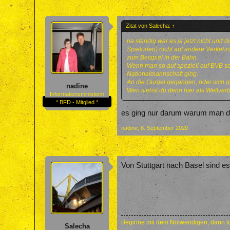
Zitat von Salecha:
↑
na ständig war es ja jetzt nicht und 
Spielorten) nicht auf andere Verkehrs
zum Beispiel in der Bahn.
Wenn man so auf speziell auf BVB set
Nationalmannschaft ging.
An die Gurgel gegangen, oder sich 
nadine
Wen siehst du denn hier als Weltver
Informationsministerin
* BFD - Mitglied *
es ging nur darum warum man die 
nadine
,
8. September 2020
Von Stuttgart nach Basel sind 
Beginne mit dem Notwendigen, dann tu
Salecha