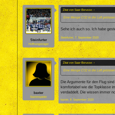
Zitat von Saar-Borusse:
↑
Eine Menge CO2 in die Luft geblasen
Sehe ich auch so. Ich habe gest
Steinfurter
,
7. September 2020
Steinfurter
Hoffnungsträger
Zitat von Saar-Borusse:
↑
Eine Menge CO2 in die Luft geblasen
Die Argumente für den Flug sind
komfortabel wie die Topklasse im
verdaddelt. Die wissen immer no
baxter
Stammspieler
baxter
,
8. September 2020