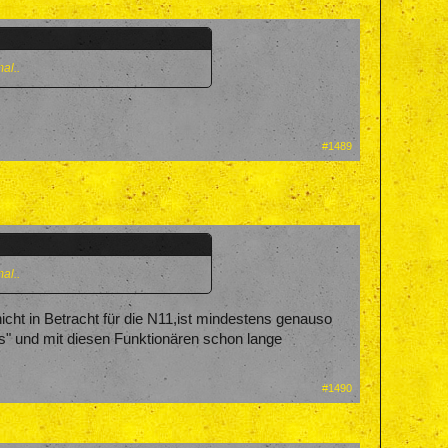
al..
#1489
al..
cht in Betracht für die N11,ist mindestens genauso
ars" und mit diesen Funktionären schon lange
#1490