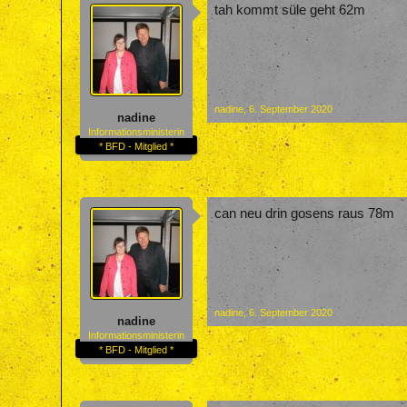
tah kommt süle geht 62m
nadine
,
6. September 2020
nadine
Informationsministerin
* BFD - Mitglied *
can neu drin gosens raus 78m
nadine
,
6. September 2020
nadine
Informationsministerin
* BFD - Mitglied *