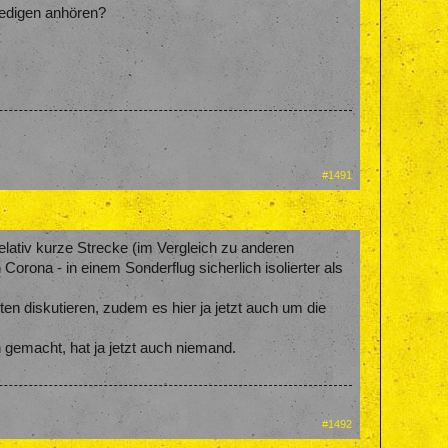
redigen anhören?
#1491
relativ kurze Strecke (im Vergleich zu anderen
 Corona - in einem Sonderflug sicherlich isolierter als
en diskutieren, zudem es hier ja jetzt auch um die
gemacht, hat ja jetzt auch niemand.
#1492