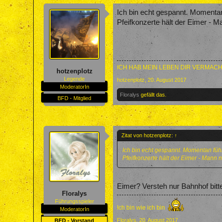
Ich bin echt gespannt. Momentan
Pfeifkonzerte hält der Eimer - M
ICH HAB MEIN LEBEN DIR VERMACH
hotzenplotz
Legende
hotzenplotz
,
20. August 2017
ModeratorIn
Floralys
gefällt das.
BFD - Mitglied
Zitat von hotzenplotz:
↑
Ich bin echt gespannt. Momentan fühl
Pfeifkonzerte hält der Eimer - Mann 
Eimer? Versteh nur Bahnhof bit
Floralys
Führungsspieler
Ich bin wie ich bin
ModeratorIn
Floralys
,
20. August 2017
BFD - Vorstand