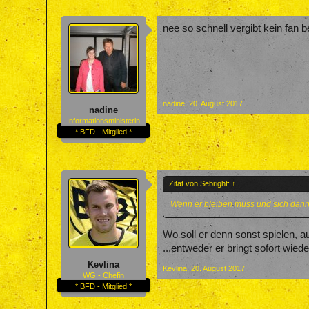
nee so schnell vergibt kein fan b
nadine
,
20. August 2017
nadine
Informationsministerin
* BFD - Mitglied *
Zitat von Sebright:
↑
Wenn er bleiben muss und sich dann 
Wo soll er denn sonst spielen, a
...entweder er bringt sofort wie
Kevlina
Kevlina
,
20. August 2017
WG - Chefin
* BFD - Mitglied *