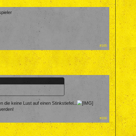
spieler
#165
die keine Lust auf einen Stinkstiefel...
werden!
#166