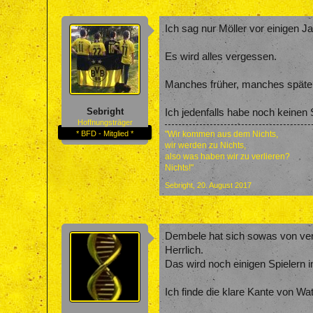
Ich sag nur Möller vor einigen J
Es wird alles vergessen.
Manches früher, manches späte
Sebright
Ich jedenfalls habe noch keinen S
Hoffnungsträger
* BFD - Mitglied *
"Wir kommen aus dem Nichts,
wir werden zu Nichts,
also was haben wir zu verlieren?
Nichts!"
Sebright
,
20. August 2017
Dembele hat sich sowas von ver
Herrlich.
Das wird noch einigen Spielern 
Ich finde die klare Kante von Wa