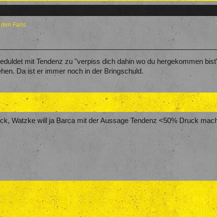
 den Fans.
r geduldet mit Tendenz zu "verpiss dich dahin wo du hergekommen bist"
hen. Da ist er immer noch in der Bringschuld.
rück, Watzke will ja Barca mit der Aussage Tendenz <50% Druck mach