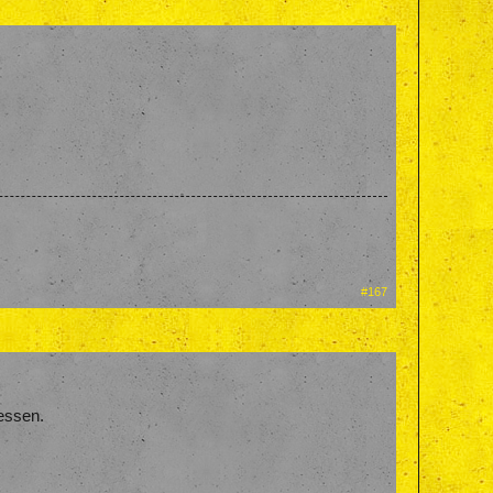
#167
essen.