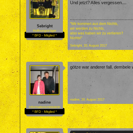
Und jetzt? Alles vergessen....
"Wir kommen aus dem Nichts,
Sebright
wir werden zu Nichts,
Hoffnungsträger
also was haben wir zu verlieren?
* BFD - Mitglied *
Nichts!"
Sebright
,
20. August 2017
götze war anderer fall. dembele 
nadine
,
20. August 2017
nadine
Informationsministerin
* BFD - Mitglied *