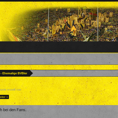
? - Ehemalige BVBler
wurde erstellt von
Forenteam
,
26. Juli 2017
.
eiter >
h bei den Fans.