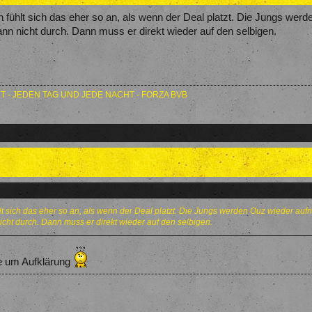
 fühlt sich das eher so an, als wenn der Deal platzt. Die Jungs wer
ann nicht durch. Dann muss er direkt wieder auf den selbigen.
T - JEDEN TAG UND JEDE NACHT - FORZA BVB
t sich das eher so an, als wenn der Deal platzt. Die Jungs werden Ouz wieder auf
nicht durch. Dann muss er direkt wieder auf den selbigen.
te um Aufklärung