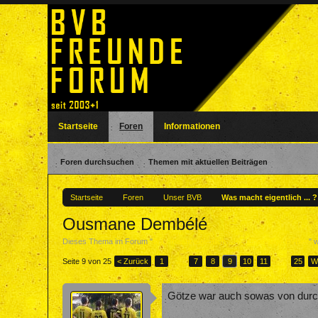
Startseite
Foren
Informationen
Foren durchsuchen
Themen mit aktuellen Beiträgen
Startseite
Foren
Unser BVB
Was macht eigentlich ... 
Ousmane Dembélé
Dieses Thema im Forum "
Was macht eigentlich ... ? - Ehemalige BVBler
" 
Seite 9 von 25
< Zurück
1
←
7
8
9
10
11
→
25
W
Götze war auch sowas von durc