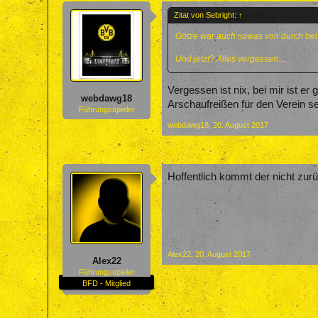
Zitat von Sebright:
↑
Götze war auch sowas von durch bei
Und jetzt? Alles vergessen....
Vergessen ist nix, bei mir ist e
webdawg18
Arschaufreißen für den Verein se
Führungsspieler
webdawg18
,
20. August 2017
Hoffentlich kommt der nicht zu
Alex22
,
20. August 2017
Alex22
Führungsspieler
BFD - Mitglied