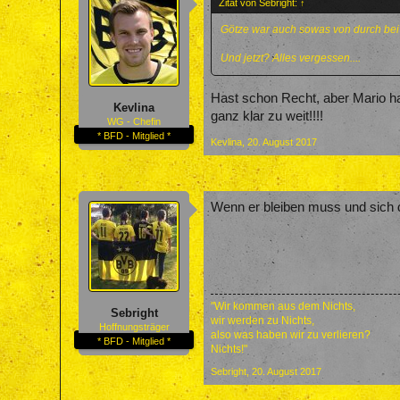
Zitat von Sebright:
↑
Götze war auch sowas von durch bei
Und jetzt? Alles vergessen....
Hast schon Recht, aber Mario hat 
Kevlina
ganz klar zu weit!!!!
WG - Chefin
* BFD - Mitglied *
Kevlina
,
20. August 2017
Wenn er bleiben muss und sich d
"Wir kommen aus dem Nichts,
Sebright
wir werden zu Nichts,
Hoffnungsträger
also was haben wir zu verlieren?
* BFD - Mitglied *
Nichts!"
Sebright
,
20. August 2017