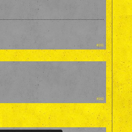
#161
#162