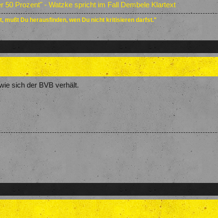
r 50 Prozent" - Watzke spricht im Fall Dembele Klartext
, mußt Du herausfinden, wen Du nicht kritisieren darfst."
wie sich der BVB verhält.