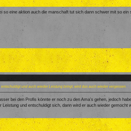
ei so eine aktion auch die manschaft tut sich dann schwer mit so ein 
entschuldigt und auch wieder Leistung bringt, wird das auch wieder vergessen.
usser bei den Profis könnte er noch zu den Ama's gehen, jedoch haben 
der Leistung und entschuldigt sich, dann wird er auch wieder gemocht 