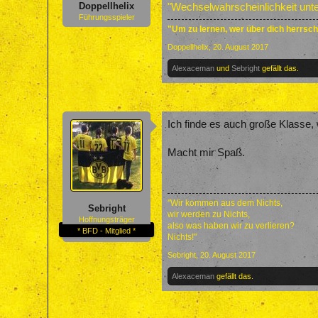
Doppellhelix
"Wechselwahrscheinlichkeit unte
Führungsspieler
"Um zu lernen, wer über dich herrscht
Doppellhelix
,
20. August 2017
Alexaceman
und
Sebright
gefällt das.
Ich finde es auch große Klasse, 
Macht mir Spaß.
"Wir kommen aus dem Nichts,
Sebright
wir werden zu Nichts,
Hoffnungsträger
also was haben wir zu verlieren?
* BFD - Mitglied *
Nichts!"
Sebright
,
20. August 2017
Alexaceman
gefällt das.