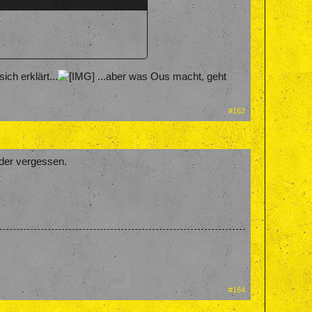
ich erklärt...
...aber was Ous macht, geht
#163
eder vergessen.
#164