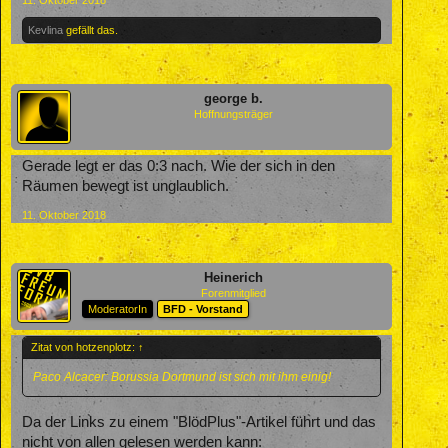
11. Oktober 2018
Kevlina
gefällt das.
george b.
Hoffnungsträger
Gerade legt er das 0:3 nach. Wie der sich in den
Räumen bewegt ist unglaublich.
11. Oktober 2018
Heinerich
Forenmitglied
ModeratorIn
BFD - Vorstand
Zitat von hotzenplotz:
↑
Paco Alcacer: Borussia Dortmund ist sich mit ihm einig!
Da der Links zu einem "BlödPlus"-Artikel führt und das
nicht von allen gelesen werden kann: