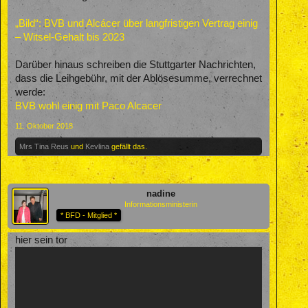
„Bild“: BVB und Alcácer über langfristigen Vertrag einig
– Witsel-Gehalt bis 2023
Darüber hinaus schreiben die Stuttgarter Nachrichten,
dass die Leihgebühr, mit der Ablösesumme, verrechnet
werde:
BVB wohl einig mit Paco Alcacer
11. Oktober 2018
Mrs Tina Reus
und
Kevlina
gefällt das.
nadine
Informationsministerin
* BFD - Mitglied *
hier sein tor