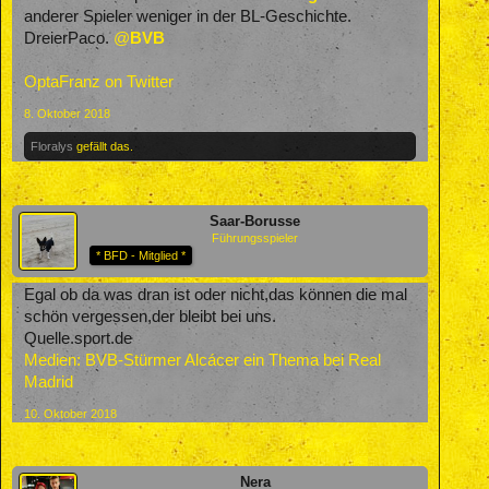
anderer Spieler weniger in der BL-Geschichte.
DreierPaco.
@
BVB
OptaFranz on Twitter
8. Oktober 2018
Floralys
gefällt das.
Saar-Borusse
Führungsspieler
* BFD - Mitglied *
Egal ob da was dran ist oder nicht,das können die mal
schön vergessen,der bleibt bei uns.
Quelle.sport.de
Medien: BVB-Stürmer Alcácer ein Thema bei Real
Madrid
10. Oktober 2018
Nera