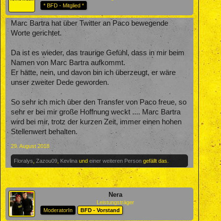
* BFD - Mitglied *
Marc Bartra hat über Twitter an Paco bewegende
Worte gerichtet.
Da ist es wieder, das traurige Gefühl, dass in mir beim
Namen von Marc Bartra aufkommt.
Er hätte, nein, und davon bin ich überzeugt, er wäre
unser zweiter Dede geworden.
So sehr ich mich über den Transfer von Paco freue, so
sehr er bei mir große Hoffnung weckt .... Marc Bartra
wird bei mir, trotz der kurzen Zeit, immer einen hohen
Stellenwert behalten.
29. August 2018
Floralys
,
Zazou09
,
Kevlina
und
einer weiteren Person
gefällt das.
Nera
Leistungsträger
ModeratorIn
BFD - Vorstand