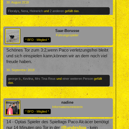
30. August 2018
Floralys
,
Nera
,
Heinerich
und
2 anderen
gefällt das.
Saar-Borusse
Führungsspieler
* BFD - Mitglied *
Schönes Tor zum 3:2,wenn Paco verletzungsfrei bleibt
und sich einspielen kann,können wir an dem noch viel
freude haben.
30. September 2018
george b.
,
Kevlina
,
Mrs Tina Reus
und
einer weiteren Person
gefällt
das.
nadine
Informationsministerin
* BFD - Mitglied *
14 - Optas Spieler des Spieltags Paco Alcácer benötigt
nur 14 Minuten pro Tor in der
#
Bundesliga
- kein