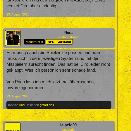
funktionieren und den Vergleich mit Auba oder Lewa
verliert Ciro aber eindeutig.
29. August 2018
Nera
Leistungsträger
ModeratorIn
BFD - Vorstand
Es muss ja auch die Spielweise passen und man
muss sich in dem jeweiligen System und mit den
Mitspielern zurecht finden. Das hat bei Ciro leider nicht
geklappt, Was ich persönlich sehr schade fand.
Von Paco lass ich mich jetzt mal überraschen,
unvoreingenommen.
29. August 2018
Kevlina
und
Heinerich
gefällt das.
leipzig09
Legende