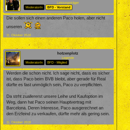
Leistungsträger
ModeratorIn
BFD - Vorstand
Die sollen sich einen anderen Paco holen, aber nicht
unseren
11. Oktober 2018
hotzenplotz
Legende
ModeratorIn
BFD - Mitglied
Werden die schon nicht. Ich sage nicht, dass es sicher
ist, dass Paco beim BVB bleibt, aber gerade für Real
dürfte es fast unmöglich sein, Paco zu verpflichten.
Da strht zuallererst unsere Leihe und Kaufoption im
Weg, dann hat Paco seinen Hauptvertrag mit
Barcelona. Deren Interesse, Paco ausgerechnet an
den Erzfeind zu verkaufen, dürfte mehr als gering sein.
11. Oktober 2018