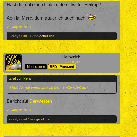
Hast du mal einen Link zu dem Twitter-Beitrag?
Ach ja, Marc, dem trauer ich auch nach
29. August 2018
Floralys
und
Kevlina
gefällt das.
Heinerich
Forenmitglied
ModeratorIn
BFD - Vorstand
Zitat von Nera:
↑
Hast du mal einen Link zu dem Twitter-Beitrag?
Bericht auf
DerWesten
29. August 2018
Floralys
und
Nera
gefällt das.