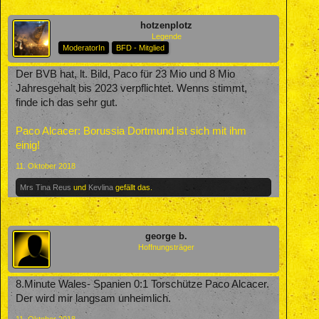
hotzenplotz
Legende
ModeratorIn
BFD - Mitglied
Der BVB hat, lt. Bild, Paco für 23 Mio und 8 Mio
Jahresgehalt bis 2023 verpflichtet. Wenns stimmt,
finde ich das sehr gut.
Paco Alcacer: Borussia Dortmund ist sich mit ihm
einig!
11. Oktober 2018
Mrs Tina Reus
und
Kevlina
gefällt das.
george b.
Hoffnungsträger
8.Minute Wales- Spanien 0:1 Torschütze Paco Alcacer.
Der wird mir langsam unheimlich.