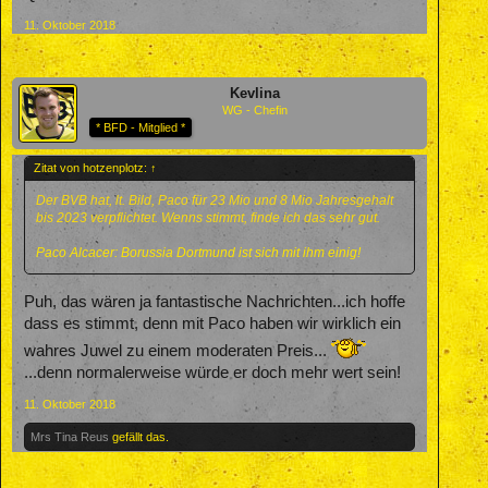
11. Oktober 2018
Kevlina
WG - Chefin
* BFD - Mitglied *
Zitat von hotzenplotz:
↑
Der BVB hat, lt. Bild, Paco für 23 Mio und 8 Mio Jahresgehalt
bis 2023 verpflichtet. Wenns stimmt, finde ich das sehr gut.
Paco Alcacer: Borussia Dortmund ist sich mit ihm einig!
Puh, das wären ja fantastische Nachrichten...ich hoffe
dass es stimmt, denn mit Paco haben wir wirklich ein
wahres Juwel zu einem moderaten Preis...
...denn normalerweise würde er doch mehr wert sein!
11. Oktober 2018
Mrs Tina Reus
gefällt das.