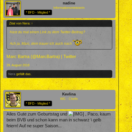
nadine
Informationsministerin
* BFD - Mitglied *
Zitat von Nera:
↑
Hast du mal einen Link zu dem Twitter-Beitrag?
Ach ja, Marc, dem trauer ich auch nach
Marc Bartra (@MarcBartra) | Twitter
29. August 2018
Nera
gefällt das.
Kevlina
WG - Chefin
* BFD - Mitglied *
Alles Gute zum Geburtstag und
, Paco, kaum
beim BVB und schon kann man in schwarz \ gelb
feiern! Auf ne super Saison...