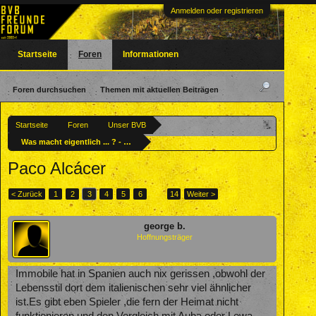
Anmelden oder registrieren
Startseite
Foren
Informationen
Foren durchsuchen
Themen mit aktuellen Beiträgen
Startseite
Foren
Unser BVB
Was macht eigentlich ... ? - Ehemalige BVBler
Paco Alcácer
< Zurück
1
2
3
4
5
6
→
14
Weiter >
george b.
Hoffnungsträger
Immobile hat in Spanien auch nix gerissen ,obwohl der
Lebensstil dort dem italienischen sehr viel ähnlicher
ist.Es gibt eben Spieler ,die fern der Heimat nicht