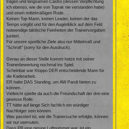
trägen und langsamen Castro (dessen Verpflichtung
ich ebenso, wie die von Toprak nie verstanden habe)
und einen mittelmäßigen Rode.
Keinen Top-Mann, keinen Leader, keinen der das
Tempo vorgibt und für den Augenblick auf dem Feld
notwendige taktische Feinheiten der Trainervorgaben
justiert.
Für unsere sportliche Ziele also nur Mittelmaß und
"Schrott" (sorry für den Ausdruck).
Genau an dieser Stelle kommt hotze mit seiner
Trainerbewertung nochmal ins Spiel.
Scheinbar war Kloppo DER entscheidende Mann für
die Kaderarbeit.
ER hatte DAS Standing, um AW Paroli bieten zu
können.
Vielleicht spielte da auch die Freundschaft der drei eine
gewisse Rolle.
TT hätte auf lange Sich fachlich ein würdiger
Nachfolger sein können.
Was passiert ist, wie die Trainersuche erfolgte, können
wir nur vermuten.
Dass PB eine riesige Luftnummer war, ist ein