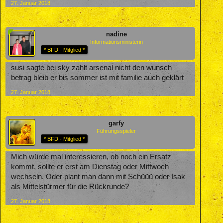
27. Januar 2018
nadine
Informationsministerin
* BFD - Mitglied *
susi sagte bei sky zahlt arsenal nicht den wunsch
betrag bleib er bis sommer ist mit familie auch geklärt
27. Januar 2018
garfy
Führungsspieler
* BFD - Mitglied *
Mich würde mal interessieren, ob noch ein Ersatz
kommt, sollte er erst am Dienstag oder Mittwoch
wechseln. Oder plant man dann mit Schüüü oder Isak
als Mittelstürmer für die Rückrunde?
27. Januar 2018