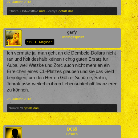
27. Januar 2018
Chiara
,
Ostwestfale
und
Floralys
gefällt das.
garfy
Führungsspieler
* BFD - Mitglied *
Ich vermute ja, man geht an die Dembele-Dollars nicht
ran und holt deshalb keinen richtig guten Ersatz für
Auba, weil Watzke und Zorc auch nicht mehr an ein
Erreichen eines CL-Platzes glauben und sie das Geld
benötigen, um den Herren Götze, Schürrle, Sahin,
Toprak usw. weiterhin ihren Lebensunterhalt finanzieren
zu können.
28. Januar 2018
Nonick79
gefällt das.
DC65
Besuch