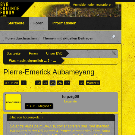
Anmelden oder registrieren
Startseite
Foren
Informationen
Foren durchsuchen
Themen mit aktuellen Beiträgen
Startseite
Foren
Unser BVB
Was macht eigentlich ... ? - Ehemalige BVBler
Pierre-Emerick Aubameyang
< Zurück
1
←
23
24
25
26
27
→
33
Weiter >
leipzig09
Legende
* BFD - Mitglied *
Zitat von hotzenplotz:
↑
Solange Auba beim BVB ist, soll er spielen und Tore machen.
Wir haben in der RR bereits 4 Punkte verschenkt ( hätte Auba