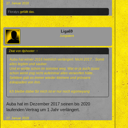
27. Januar 2018
Floralys
gefällt das.
Liga69
Jungtalent
Zitat von djshooter:
↑
Auba hat winter 2016 heimlich verlängert. Nicht 2017... Somit
alles legitim und sauber.
Und er wollte schon im sommer weg. War er ja auch quasi
schon wenn psg nicht aufeinmal alles verworfen hätte..
Seitdem gab es immer wieder kleinere und grössere
eskapaden von ihm.
Ich bleibe dabei für mich ist er nur noch egomeyang
Auba hat im Dezember 2017 seinen bis 2020
laufenden Vertrag um 1 Jahr verlängert.
27. Januar 2018