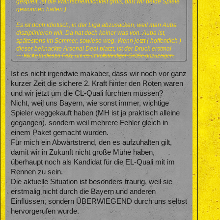
gespielt, ist die Wahrscheinlichkeit groß, daß wir beide Spiele
gewonnen hätten ).
Es ist doch idiotisch, in der Liga abzusacken, weil man Auba
disziplinieren will. Da hat doch keiner was von. Auba ist,
spätestens im Sommer, sowieso weg. Wenn jetzt ( hoffentlich )
dieser beknackte Arsenal Deal platzt, ist der Druck erstmal
Klicke in dieses Feld, um es in vollständiger Größe anzuzeigen.
raus. Auba weiss, dass er im Sommer gehen kann, wenn er
bis dahin keinen Unsinn und dafür seine Buden macht. Damit
wären die Fronten klar. Auba geht im Sommer und der BVB
Ist es nicht irgendwie makaber, dass wir noch vor ganz
hat Zeit einen geeigneten Nachfolger zu finden und sich jetzt
kurzer Zeit die sichere 2. Kraft hinter den Roten waren
VOR ALLEM auf das Saisonziel CL Quali zu konzentrieren.
und wir jetzt um die CL-Quali fürchten müssen?
Nicht, weil uns Bayern, wie sonst immer, wichtige
Spieler weggekauft haben (MH ist ja praktisch alleine
gegangen), sondern weil mehrere Fehler gleich in
einem Paket gemacht wurden.
Für mich ein Abwärtstrend, den es aufzuhalten gilt,
damit wir in Zukunft nicht große Mühe haben,
überhaupt noch als Kandidat für die EL-Quali mit im
Rennen zu sein.
Die aktuelle Situation ist besonders traurig, weil sie
erstmalig nicht durch die Bayern und anderen
Einflüssen, sondern ÜBERWIEGEND durch uns selbst
hervorgerufen wurde.