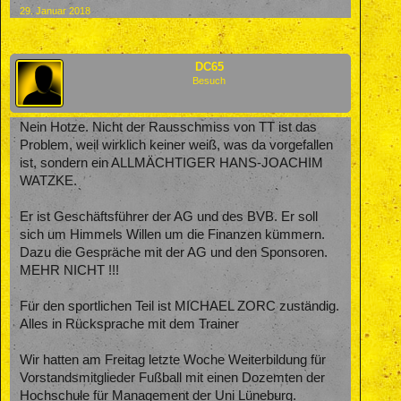
29. Januar 2018
DC65
Besuch
Nein Hotze. Nicht der Rausschmiss von TT ist das
Problem, weil wirklich keiner weiß, was da vorgefallen
ist, sondern ein ALLMÄCHTIGER HANS-JOACHIM
WATZKE.
Er ist Geschäftsführer der AG und des BVB. Er soll
sich um Himmels Willen um die Finanzen kümmern.
Dazu die Gespräche mit der AG und den Sponsoren.
MEHR NICHT !!!
Für den sportlichen Teil ist MICHAEL ZORC zuständig.
Alles in Rücksprache mit dem Trainer
Wir hatten am Freitag letzte Woche Weiterbildung für
Vorstandsmitglieder Fußball mit einen Dozemten der
Hochschule für Management der Uni Lüneburg.