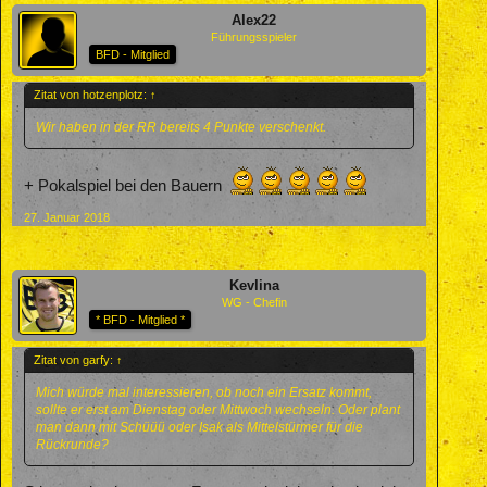
Alex22
Führungsspieler
BFD - Mitglied
Zitat von hotzenplotz:
↑
Wir haben in der RR bereits 4 Punkte verschenkt.
+ Pokalspiel bei den Bauern
27. Januar 2018
Kevlina
WG - Chefin
* BFD - Mitglied *
Zitat von garfy:
↑
Mich würde mal interessieren, ob noch ein Ersatz kommt,
sollte er erst am Dienstag oder Mittwoch wechseln. Oder plant
man dann mit Schüüü oder Isak als Mittelstürmer für die
Rückrunde?