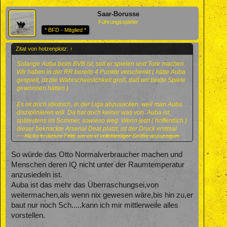
Saar-Borusse
Führungsspieler
* BFD - Mitglied *
Zitat von hotzenplotz:
↑
Solange Auba beim BVB ist, soll er spielen und Tore machen.
Wir haben in der RR bereits 4 Punkte verschenkt ( hätte Auba
gespielt, ist die Wahrscheinlichkeit groß, daß wir beide Spiele
gewonnen hätten ).
Es ist doch idiotisch, in der Liga abzusacken, weil man Auba
disziplinieren will. Da hat doch keiner was von. Auba ist,
spätestens im Sommer, sowieso weg. Wenn jetzt ( hoffentlich )
dieser beknackte Arsenal Deal platzt, ist der Druck erstmal
Klicke in dieses Feld, um es in vollständiger Größe anzuzeigen.
raus. Auba weiss, dass er im Sommer gehen kann, wenn er
bis dahin keinen Unsinn und dafür seine Buden macht. Damit
wären die Fronten klar. Auba geht im Sommer und der BVB
So würde das Otto Normalverbraucher machen und
hat Zeit einen geeigneten Nachfolger zu finden und sich jetzt
Menschen deren IQ nicht unter der Raumtemperatur
VOR ALLEM auf das Saisonziel CL Quali zu konzentrieren.
anzusiedeln ist.
Auba ist das mehr das Überraschungsei,von
weitermachen,als wenn nix gewesen wäre,bis hin zu,er
baut nur noch Sch.....kann ich mir mittlerweile alles
vorstellen.