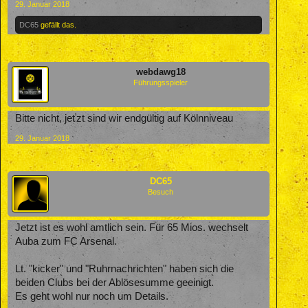
29. Januar 2018
DC65
gefällt das.
webdawg18
Führungsspieler
Bitte nicht, jeťzt sind wir endgültig auf Kölnniveau
29. Januar 2018
DC65
Besuch
Jetzt ist es wohl amtlich sein. Für 65 Mios. wechselt
Auba zum FC Arsenal.
Lt. "kicker" und "Ruhrnachrichten" haben sich die
beiden Clubs bei der Ablösesumme geeinigt.
Es geht wohl nur noch um Details.