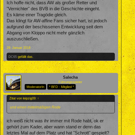
Ich hoffe nicht, dass AW als großer Retter und
"Vernichter" des BVB in die Geschichte eingeht.
Es käme einer Tragödie gleich.
Das klingt für AW-affine Fans sicher hart, ist jedoch
aufgrund der beschissenen Entwicklung seit dem
Abgang von Kloppo nicht mehr gänzlich
auszuschließen.
29. Januar 2018
DC65
gefällt das.
Salecha
Führungsspieler
ModeratorIn
* BFD - Mitglied *
Zitat von leipzig09:
↑
und einen mittelmäßigen Rode
ich weiß nicht was ihr immer mit Rode habt, ok er
gehört zum Kader, aber wann stand er denn das
letztes Mal auf dem Platz und hat "Schrott" gespielt?