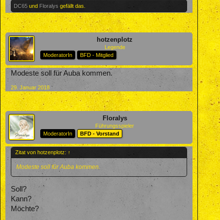
DC65
und
Floralys
gefällt das.
hotzenplotz
Legende
ModeratorIn
BFD - Mitglied
Modeste soll für Auba kommen.
29. Januar 2018
Floralys
Führungsspieler
ModeratorIn
BFD - Vorstand
Zitat von hotzenplotz:
↑
Modeste soll für Auba kommen.
Soll?
Kann?
Möchte?