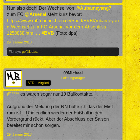
Nun also doch! Der Wechsel von
@
Aubameyang7
zum FC
@
Arsenal
steht kurz bevor:
https://www.ruhrnachrichten.de/Sport/BVB/Aubameyan
g-Wechsel-zum-FC-Arsenal-vor-dem-Abschluss-
1250868.html …
#
BVB
(Foto: dpa)
29. Januar 2018
Floralys
gefällt das.
09Michael
Leistungsträger
BFD - Mitglied
@****
es waren sogar nur 19 Ballkontakte.
Aufgrund der Meldung der RN hoffe ich das der Mist
rum ist... Und endlich wieder der Fußball in den
Vordergrund rückt. Aber der Abschluss der Saison
bereitet mir schon sorgen.
29. Januar 2018