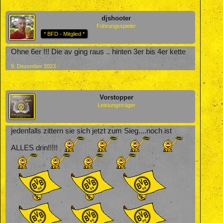
djshooter
Führungsspieler
* BFD - Mitglied *
Ohne 6er !!! Die av ging raus .. hinten 3er bis 4er kette
9. Dezember 2023
Vorstopper
Leistungsträger
jedenfalls zittern sie sich jetzt zum Sieg....noch ist
ALLES drin!!!!!