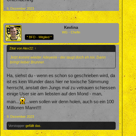
9. Dezember 2023
Kevlina
WG - Chefin
* BFD - Mitglied *
Zitat von Alex22:
↑
Jetzt kommt wieder Adeyemi - der taugt doch eh nix. Dann
bringt lieber Brunner.
Ha, siehst du - wenn es schon so geschrieben wird, da
ist es kein Wunder dass hier ne toxische Stimmung
herrscht, anstatt den Jungs mal zu vetrauen schiessen
einige User sie am liebsten auf den Mond - man,
man...
...wen sollen wir denn holen, auch so ein 100
Millionen Mann!!!!
9. Dezember 2023
Vorstopper
gefällt das.