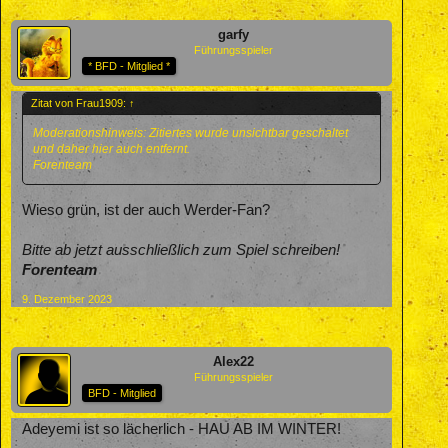
garfy
Führungsspieler
* BFD - Mitglied *
Zitat von Frau1909:
↑
Moderationshinweis: Zitiertes wurde unsichtbar geschaltet
und daher hier auch entfernt.
Forenteam
Wieso grün, ist der auch Werder-Fan?
Bitte ab jetzt ausschließlich zum Spiel schreiben!
Forenteam
9. Dezember 2023
Alex22
Führungsspieler
BFD - Mitglied
Adeyemi ist so lächerlich - HAU AB IM WINTER!