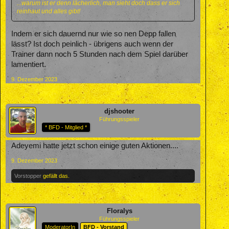
...warum ist er denn lächerlich, man sieht doch dass er sich
reinhaut und alles gibt!
Indem er sich dauernd nur wie so nen Depp fallen
lässt? Ist doch peinlich - übrigens auch wenn der
Trainer dann noch 5 Stunden nach dem Spiel darüber
lamentiert.
9. Dezember 2023
djshooter
Führungsspieler
* BFD - Mitglied *
Adeyemi hatte jetzt schon einige guten Aktionen....
9. Dezember 2023
Vorstopper
gefällt das.
Floralys
Führungsspieler
ModeratorIn
BFD - Vorstand