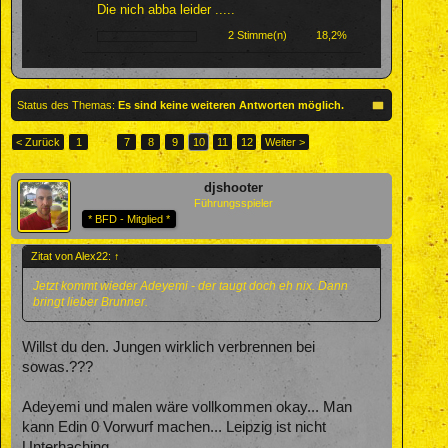
Die nich abba leider .....
2 Stimme(n)
18,2%
Status des Themas:
Es sind keine weiteren Antworten möglich.
< Zurück
1
←
7
8
9
10
11
12
Weiter >
djshooter
Führungsspieler
* BFD - Mitglied *
Zitat von Alex22:
↑
Jetzt kommt wieder Adeyemi - der taugt doch eh nix. Dann
bringt lieber Brunner.
Willst du den. Jungen wirklich verbrennen bei
sowas.???
Adeyemi und malen wäre vollkommen okay... Man
kann Edin 0 Vorwurf machen... Leipzig ist nicht
Unterhaching