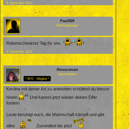
9. Dezember 2023
Paul009
Hoffnungsträger
Rabenschwarzer Tag für uns.
9. Dezember 2023
Alexaceman
Stammspieler
* BFD - Mitglied *
Kevlina mit deiner Art zu antworten schüttest du benzin
hinein
Und kannst jetzt wieder deinen Elfer
fordern
Leute beruhigt euch, die Mannschaft kämpft und gibt
alles
Zumindest bis jetzt