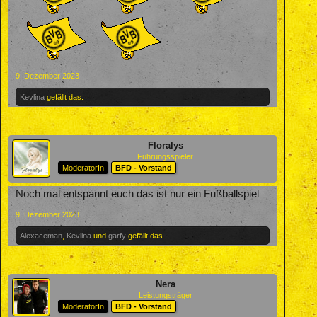
9. Dezember 2023
Kevlina
gefällt das.
Floralys
Führungsspieler
ModeratorIn
BFD - Vorstand
Noch mal entspannt euch das ist nur ein Fußballspiel
9. Dezember 2023
Alexaceman
,
Kevlina
und
garfy
gefällt das.
Nera
Leistungsträger
ModeratorIn
BFD - Vorstand