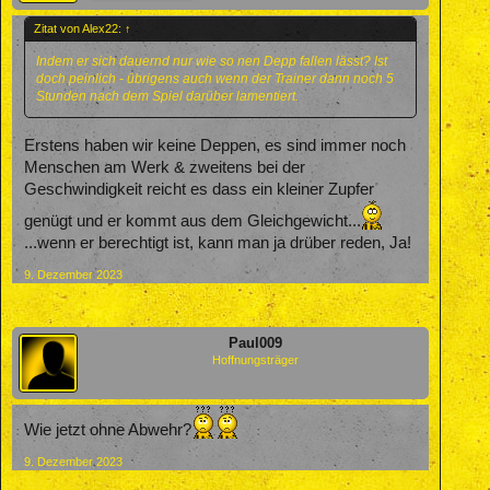
Zitat von Alex22:
↑
Indem er sich dauernd nur wie so nen Depp fallen lässt? Ist
doch peinlich - übrigens auch wenn der Trainer dann noch 5
Stunden nach dem Spiel darüber lamentiert.
Erstens haben wir keine Deppen, es sind immer noch
Menschen am Werk & zweitens bei der
Geschwindigkeit reicht es dass ein kleiner Zupfer
genügt und er kommt aus dem Gleichgewicht...
...wenn er berechtigt ist, kann man ja drüber reden, Ja!
9. Dezember 2023
Paul009
Hoffnungsträger
Wie jetzt ohne Abwehr?
9. Dezember 2023