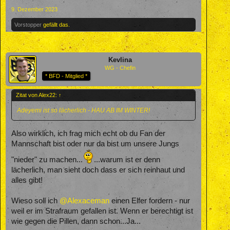
9. Dezember 2023
Vorstopper
gefällt das.
Kevlina
WG - Chefin
* BFD - Mitglied *
Zitat von Alex22:
↑
Adeyemi ist so lächerlich - HAU AB IM WINTER!
Also wirklich, ich frag mich echt ob du Fan der
Mannschaft bist oder nur da bist um unsere Jungs
"nieder" zu machen...
...warum ist er denn
lächerlich, man sieht doch dass er sich reinhaut und
alles gibt!
Wieso soll ich
@Alexaceman
einen Elfer fordern - nur
weil er im Strafraum gefallen ist. Wenn er berechtigt ist
wie gegen die Pillen, dann schon...Ja...