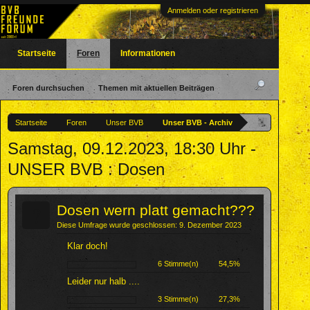
Anmelden oder registrieren
Startseite
Foren
Informationen
Foren durchsuchen
Themen mit aktuellen Beiträgen
Startseite
Foren
Unser BVB
Unser BVB - Archiv
Samstag, 09.12.2023, 18:30 Uhr -
UNSER BVB : Dosen
?
Dosen wern platt gemacht???
Diese Umfrage wurde geschlossen: 9. Dezember 2023
Klar doch!
6 Stimme(n)
54,5%
Leider nur halb ....
3 Stimme(n)
27,3%