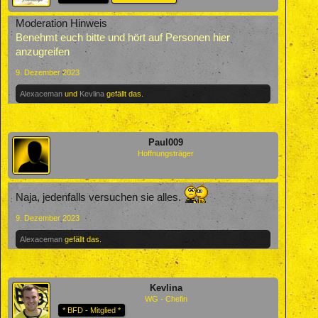
Moderation Hinweis
Benehmt euch bitte und hört auf Personen hier
anzugreifen
9. Dezember 2023
Alexaceman
und
Kevlina
gefällt das.
Paul009
Hoffnungsträger
Naja, jedenfalls versuchen sie alles.
9. Dezember 2023
Alexaceman
gefällt das.
Kevlina
WG - Chefin
* BFD - Mitglied *