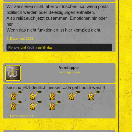
Wir zensieren nicht, aber wir löschen u.a. wenn posts
politisch werden oder Beleidigungen enthalten.
Also reißt euch jetzt zusammen, Emotionen hin oder
her.
Wenn das nicht funktioniert ist hier komplett dicht.
9. Dezember 2023
Floralys
und
Kevlina
gefällt das.
Vorstopper
Leistungsträger
sie sind jetzt deutlich besser.....da geht noch was!!!!
9. Dezember 2023