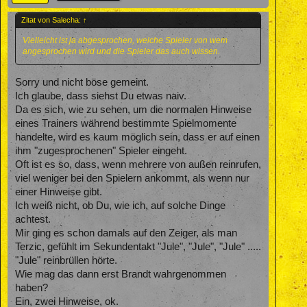
Zitat von Salecha:
↑
Vielleicht ist ja abgesprochen, welche Spieler von wem
angesprochen wird und die Spieler das auch wissen.
Sorry und nicht böse gemeint.
Ich glaube, dass siehst Du etwas naiv.
Da es sich, wie zu sehen, um die normalen Hinweise
eines Trainers während bestimmte Spielmomente
handelte, wird es kaum möglich sein, dass er auf einen
ihm "zugesprochenen" Spieler eingeht.
Oft ist es so, dass, wenn mehrere von außen reinrufen,
viel weniger bei den Spielern ankommt, als wenn nur
einer Hinweise gibt.
Ich weiß nicht, ob Du, wie ich, auf solche Dinge
achtest.
Mir ging es schon damals auf den Zeiger, als man
Terzic, gefühlt im Sekundentakt "Jule", "Jule", "Jule" .....
"Jule" reinbrüllen hörte.
Wie mag das dann erst Brandt wahrgenommen
haben?
Ein, zwei Hinweise, ok.