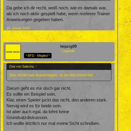
Da gebe ich dir recht, weiß noch, wie es damals war,
als ich noch aktiv gespielt habe, wenn mehrere Trainer
Anweisungen gegeben haben.
14. Januar 2024
leipzig09
Legende
* BFD - Mitglied *
Zitat von Salecha:
↑
Das müßte man Brandt fragen, ob ihn das irritiert hat.
Darum geht es mir doch gar nicht.
Es sollte ein Beispiel sein.
Klar, einen Spieler juckt das nicht, den anderen stark.
Nervig wird es für beide sein.
Ist aber auch egal, da lohnt keine
Grundsatzdiskussion.
Ich wollte letztlich nur mal meine Sicht schreiben.