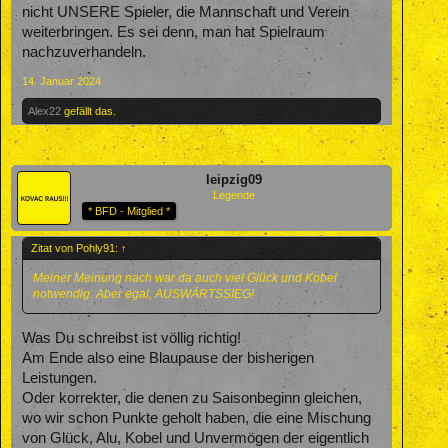
nicht UNSERE Spieler, die Mannschaft und Verein
weiterbringen. Es sei denn, man hat Spielraum
nachzuverhandeln.
14. Januar 2024
Alex22
gefällt das.
leipzig09
Legende
* BFD - Mitglied *
Zitat von Pohly91:
↑
Meiner Meinung nach war da auch viel Glück und Kobel
notwendig. Aber egal, AUSWÄRTSSIEG!
Was Du schreibst ist völlig richtig!
Am Ende also eine Blaupause der bisherigen
Leistungen.
Oder korrekter, die denen zu Saisonbeginn gleichen,
wo wir schon Punkte geholt haben, die eine Mischung
von Glück, Alu, Kobel und Unvermögen der eigentlich