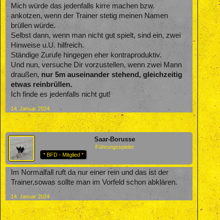
Mich würde das jedenfalls kirre machen bzw.
ankotzen, wenn der Trainer stetig meinen Namen
brüllen würde.
Selbst dann, wenn man nicht gut spielt, sind ein, zwei
Hinweise u.U. hilfreich.
Ständige Zurufe hingegen eher kontraproduktiv.
Und nun, versuche Dir vorzustellen, wenn zwei Mann
draußen,
nur 5m auseinander stehend, gleichzeitig
etwas reinbrüllen.
Ich finde es jedenfalls nicht gut!
14. Januar 2024
Saar-Borusse
Führungsspieler
* BFD - Mitglied *
Im Normalfall ruft da nur einer rein und das ist der
Trainer,sowas sollte man im Vorfeld schon abklären.
14. Januar 2024