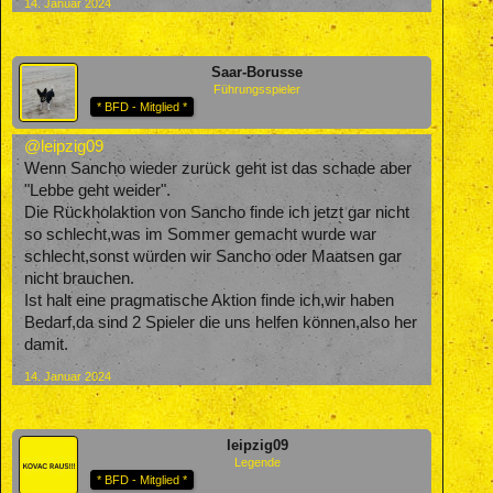
14. Januar 2024
Saar-Borusse
Führungsspieler
* BFD - Mitglied *
@leipzig09
Wenn Sancho wieder zurück geht ist das schade aber
"Lebbe geht weider".
Die Rückholaktion von Sancho finde ich jetzt gar nicht
so schlecht,was im Sommer gemacht wurde war
schlecht,sonst würden wir Sancho oder Maatsen gar
nicht brauchen.
Ist halt eine pragmatische Aktion finde ich,wir haben
Bedarf,da sind 2 Spieler die uns helfen können,also her
damit.
14. Januar 2024
leipzig09
Legende
* BFD - Mitglied *