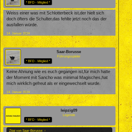
* BFD - Mitglied *
Weiss einer was mit Schlotterbeck ist,der hielt sich
doch öfters die Schulter,das fehlte jetzt noch das der
ausfallen würde.
14. Januar 2024
Saar-Borusse
Führungsspieler
* BFD - Mitglied *
Keine Ahnung wie es euch gegangen ist,für mich hatte
der Moment mit Sancho was minimal Magisches,hat
mich wirklich gefreut als er eingewechselt wurde.
14. Januar 2024
leipzig09
Legende
* BFD - Mitglied *
Zitat von Saar-Borusse:
↑