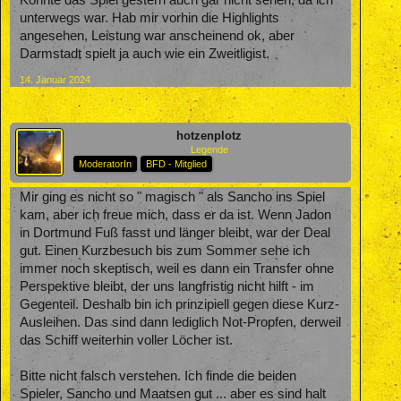
unterwegs war. Hab mir vorhin die Highlights
angesehen, Leistung war anscheinend ok, aber
Darmstadt spielt ja auch wie ein Zweitligist.
14. Januar 2024
hotzenplotz
Legende
ModeratorIn
BFD - Mitglied
Mir ging es nicht so " magisch " als Sancho ins Spiel
kam, aber ich freue mich, dass er da ist. Wenn Jadon
in Dortmund Fuß fasst und länger bleibt, war der Deal
gut. Einen Kurzbesuch bis zum Sommer sehe ich
immer noch skeptisch, weil es dann ein Transfer ohne
Perspektive bleibt, der uns langfristig nicht hilft - im
Gegenteil. Deshalb bin ich prinzipiell gegen diese Kurz-
Ausleihen. Das sind dann lediglich Not-Propfen, derweil
das Schiff weiterhin voller Löcher ist.
Bitte nicht falsch verstehen. Ich finde die beiden
Spieler, Sancho und Maatsen gut ... aber es sind halt