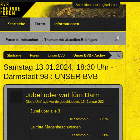
Anmelden oder registrieren
Startseite
Foren
Informationen
Foren durchsuchen
Themen mit aktuellen Beiträgen
Startseite
Foren
Unser BVB
Unser BVB - Archiv
Samstag 13.01.2024, 18:30 Uhr -
Darmstadt 98 : UNSER BVB
?
Jubel oder wat fürn Darm
Diese Umfrage wurde geschlossen: 13. Januar 2024
Jubel über alle 3
10 Stimme(n)
90,9%
Leichte Magenbeschwerden
1 Stimme(n)
9,1%