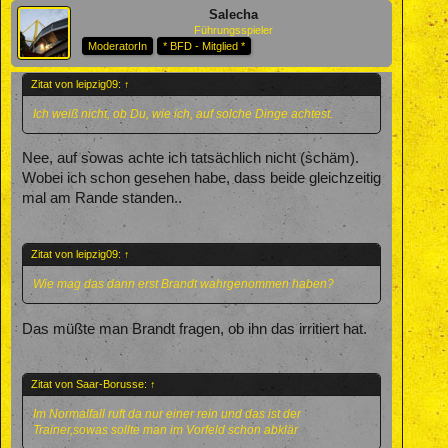
Salecha
Führungsspieler
ModeratorIn
* BFD - Mitglied *
Zitat von leipzig09:
↑
Ich weiß nicht, ob Du, wie ich, auf solche Dinge achtest.
Nee, auf sowas achte ich tatsächlich nicht (schäm).
Wobei ich schon gesehen habe, dass beide gleichzeitig
mal am Rande standen..
Zitat von leipzig09:
↑
Wie mag das dann erst Brandt wahrgenommen haben?
Das müßte man Brandt fragen, ob ihn das irritiert hat.
Zitat von Saar-Borusse:
↑
Im Normalfall ruft da nur einer rein und das ist der
Trainer,sowas sollte man im Vorfeld schon abklär