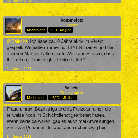
14. Januar 2024
hotzenplotz
Legende
ModeratorIn
BFD - Mitglied
@Salecha
: Ich habe ca.10 Jahre aktiv im Verein
gespielt. Wir hatten immer nur EINEN Trainer und die
anderen Mannschaften auch. Wie kam es dazu, dass
Ihr mehrere Trainer, gleichzeitig hattet ?
14. Januar 2024
Salecha
Führungsspieler
ModeratorIn
* BFD - Mitglied *
Frauen, max, Bezirksliga und da Freizeitstrainer, die
teilweise noch im Schichtdienst gearbeitet hatten.
Wenn beide da waren, gab es auch mal Anweisungen
von zwei Personen. Ist aber auch schon ewig her.
14. Januar 2024