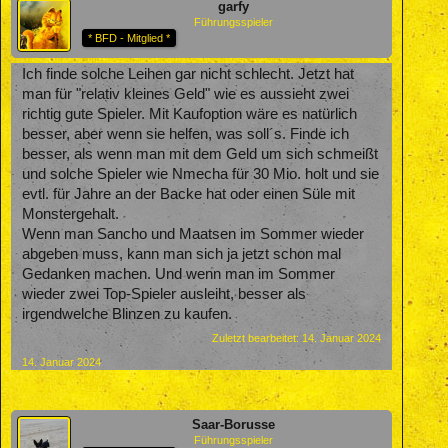
garfy
Führungsspieler
* BFD - Mitglied *
Ich finde solche Leihen gar nicht schlecht. Jetzt hat
man für "relativ kleines Geld" wie es aussieht zwei
richtig gute Spieler. Mit Kaufoption wäre es natürlich
besser, aber wenn sie helfen, was soll´s. Finde ich
besser, als wenn man mit dem Geld um sich schmeißt
und solche Spieler wie Nmecha für 30 Mio. holt und sie
evtl. für Jahre an der Backe hat oder einen Süle mit
Monstergehalt.
Wenn man Sancho und Maatsen im Sommer wieder
abgeben muss, kann man sich ja jetzt schon mal
Gedanken machen. Und wenn man im Sommer
wieder zwei Top-Spieler ausleiht, besser als
irgendwelche Blinzen zu kaufen.
Zuletzt bearbeitet:
14. Januar 2024
14. Januar 2024
Saar-Borusse
Führungsspieler