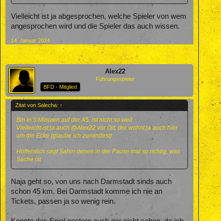
Vielleicht ist ja abgesprochen, welche Spieler von wem
angesprochen wird und die Spieler das auch wissen.
14. Januar 2024
Alex22
Führungsspieler
BFD - Mitglied
Zitat von Salecha:
↑
Bin in 5 Minuten auf der A5, ist nicht so weil.
Vielleicht ist ja auch
@Alex22
vor Ort, der wohnt ja auch hier
um die Ecke (glaube ich zumindest)
Hoffentlich sagt Sahin denen in der Pause mal so richtig, was
Sache ist.
Naja geht so, von uns nach Darmstadt sinds auch
schon 45 km. Bei Darmstadt komme ich nie an
Tickets, passen ja so wenig rein.
Konnte das Spiel gestern auch gar nicht sehen, da ich