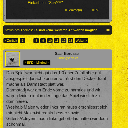
Einfach nur "Sch****"
0 Stimme(n)
0,0%
Status des Themas:
Es sind keine weiteren Antworten möglich.
< Zurück
1
←
8
9
10
11
12
13
Weiter >
Saar-Borusse
Führungsspieler
* BFD - Mitglied *
Das Spiel war nicht gut,das 1:0 eher Zufall aber gut
ausgespielt,danach konnten wir erst den Deckel drauf
mache als Darmstadt platt war.
Darmstadt war am Ende vorne zu harmlos und wir
waren leider nicht in der Lage das Spiel wirklich zu
dominieren.
Weshalb Malen wieder links ran muss erschliesst sich
mir nicht,Malen ist rechts besser sowie
Gittens/Adeyemi nach links gehört,das hatten wir doch
schonmal.