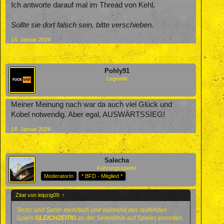
Ich antworte darauf mal im Thread von Kehl.
Sollte sie dort falsch sein, bitte verschieben.
14. Januar 2024
Pohly91
Legende
Meiner Meinung nach war da auch viel Glück und
Kobel notwendig. Aber egal, AUSWÄRTSSIEG!
14. Januar 2024
Salecha
Führungsspieler
ModeratorIn
* BFD - Mitglied *
Zitat von leipzig09:
↑
Terzic und Sahin mehrfach und während,des laufenden
Spiels
GLEICHZEITIG
an der Seitenlinie auf Spieler einreden.