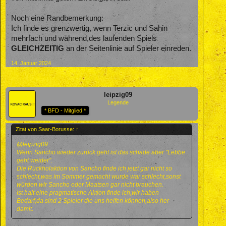
Noch eine Randbemerkung:
Ich finde es grenzwertig, wenn Terzic und Sahin
mehrfach und während,des laufenden Spiels
GLEICHZEITIG
an der Seitenlinie auf Spieler einreden.
14. Januar 2024
leipzig09
Legende
* BFD - Mitglied *
Zitat von Saar-Borusse:
↑
@leipzig09
Wenn Sancho wieder zurück geht ist das schade aber "Lebbe
geht weider".
Die Rückholaktion von Sancho finde ich jetzt gar nicht so
schlecht,was im Sommer gemacht wurde war schlecht,sonst
würden wir Sancho oder Maatsen gar nicht brauchen.
Ist halt eine pragmatische Aktion finde ich,wir haben
Bedarf,da sind 2 Spieler die uns helfen können,also her
damit.