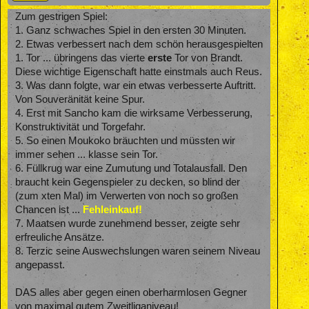
Zum gestrigen Spiel:
1. Ganz schwaches Spiel in den ersten 30 Minuten.
2. Etwas verbessert nach dem schön herausgespielten
1. Tor ... übringens das vierte
erste
Tor von Brandt.
Diese wichtige Eigenschaft hatte einstmals auch Reus.
3. Was dann folgte, war ein etwas verbesserte Auftritt.
Von Souveränität keine Spur.
4. Erst mit Sancho kam die wirksame Verbesserung,
Konstruktivität und Torgefahr.
5. So einen Moukoko bräuchten und müssten wir
immer sehen ... klasse sein Tor.
6. Füllkrug war eine Zumutung und Totalausfall. Den
braucht kein Gegenspieler zu decken, so blind der
(zum xten Mal) im Verwerten von noch so großen
Chancen ist ...
Fehleinkauf!
7. Maatsen wurde zunehmend besser, zeigte sehr
erfreuliche Ansätze.
8. Terzic seine Auswechslungen waren seinem Niveau
angepasst.
DAS alles aber gegen einen oberharmlosen Gegner
von maximal gutem Zweitliganiveau!