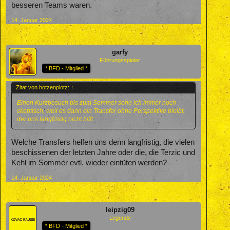
besseren Teams waren.
14. Januar 2024
garfy
Führungsspieler
* BFD - Mitglied *
Zitat von hotzenplotz:
↑
Einen Kurzbesuch bis zum Sommer sehe ich immer noch
skeptisch, weil es dann ein Transfer ohne Perspektive bleibt,
der uns langfristig nicht hilft
Welche Transfers helfen uns denn langfristig, die vielen
beschissenen der letzten Jahre oder die, die Terzic und
Kehl im Sommer evtl. wieder eintüten werden?
14. Januar 2024
leipzig09
Legende
* BFD - Mitglied *