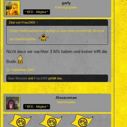
garfy
Führungsspieler
* BFD - Mitglied *
Zitat von Frau1909:
↑
Unser Nationalstürmer verfügt ja über eine exzellente Technik
der Ballannahme.
Nicht dass wir nachher 3 MS haben und keiner trifft die
Bude.
23. September 2023
Saar-Borusse
und
Frau1909
gefällt das.
Alexaceman
Stammspieler
* BFD - Mitglied *