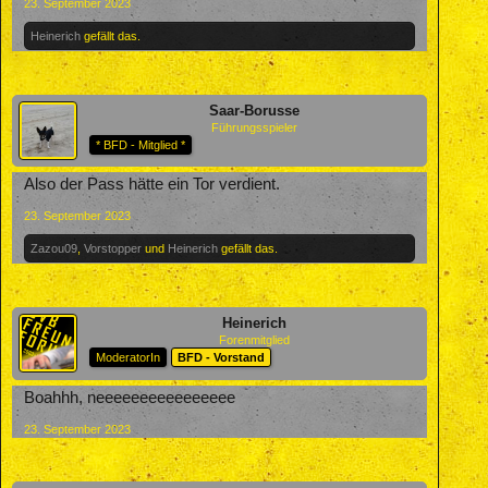
23. September 2023
Heinerich
gefällt das.
Saar-Borusse
Führungsspieler
* BFD - Mitglied *
Also der Pass hätte ein Tor verdient.
23. September 2023
Zazou09
,
Vorstopper
und
Heinerich
gefällt das.
Heinerich
Forenmitglied
ModeratorIn
BFD - Vorstand
Boahhh, neeeeeeeeeeeeeeee
23. September 2023