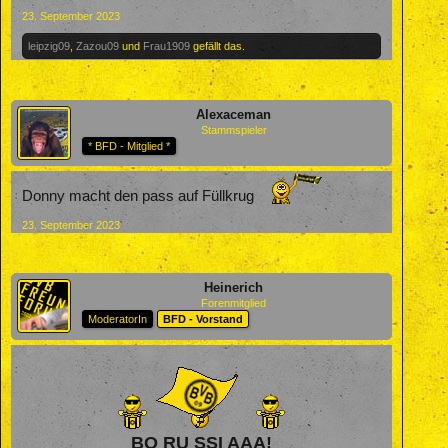
23. September 2023
leipzig09
,
Zazou09
und
Frau1909
gefällt das.
Alexaceman
Stammspieler
* BFD - Mitglied *
Donny macht den pass auf Füllkrug
23. September 2023
Heinerich
Forenmitglied
ModeratorIn
BFD - Vorstand
BO RU SSI AAA!