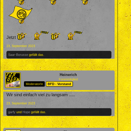
Jetzt
23. September 2023
Saar-Borusse
gefällt das.
Heinerich
Forenmitglied
ModeratorIn
BFD - Vorstand
Wir sind einfach viel zu langsam .....
23. September 2023
garfy
und
Hope
gefällt das.