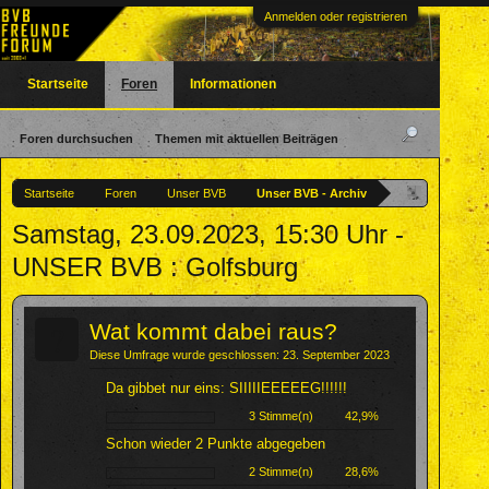
Anmelden oder registrieren
Startseite
Foren
Informationen
Foren durchsuchen
Themen mit aktuellen Beiträgen
Startseite
Foren
Unser BVB
Unser BVB - Archiv
Samstag, 23.09.2023, 15:30 Uhr -
UNSER BVB : Golfsburg
?
Wat kommt dabei raus?
Diese Umfrage wurde geschlossen: 23. September 2023
Da gibbet nur eins: SIIIIIEEEEEG!!!!!!
3 Stimme(n)
42,9%
Schon wieder 2 Punkte abgegeben
2 Stimme(n)
28,6%