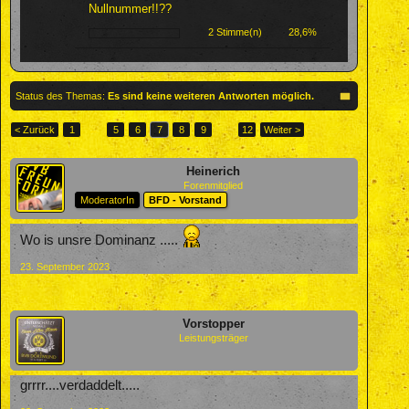
Nullnummer!!??
2 Stimme(n)
28,6%
Status des Themas:
Es sind keine weiteren Antworten möglich.
< Zurück
1
←
5
6
7
8
9
→
12
Weiter >
Heinerich
Forenmitglied
ModeratorIn
BFD - Vorstand
Wo is unsre Dominanz .....
23. September 2023
Vorstopper
Leistungsträger
grrrr....verdaddelt.....