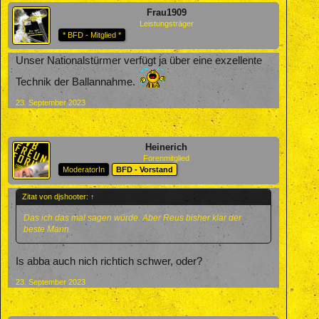
Frau1909
Leistungsträger
* BFD - Mitglied *
Unser Nationalstürmer verfügt ja über eine exzellente
Technik der Ballannahme.
23. September 2023
Heinerich
Forenmitglied
ModeratorIn
BFD - Vorstand
Zitat von djshooter:
↑
Das ich das mal sagen würde. Aber Reus bisher klar der
beste Mann.
Is abba auch nich richtich schwer, oder?
23. September 2023