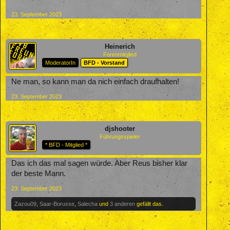
23. September 2023
Heinerich
Forenmitglied
ModeratorIn
BFD - Vorstand
Ne man, so kann man da nich einfach draufhalten!
23. September 2023
djshooter
Führungsspieler
* BFD - Mitglied *
Das ich das mal sagen würde. Aber Reus bisher klar
der beste Mann.
23. September 2023
Zazou09
,
Saar-Borusse
,
Salecha
und
3 anderen
gefällt das.