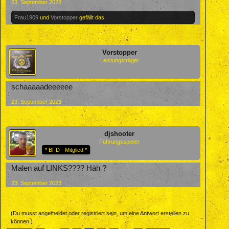
23. September 2023
Frau1909
und
Vorstopper
gefällt das.
Vorstopper
Leistungsträger
schaaaaadeeeeee
23. September 2023
djshooter
Führungsspieler
* BFD - Mitglied *
Malen auf LINKS???? Häh ?
23. September 2023
(Du musst angemeldet oder registriert sein, um eine Antwort erstellen zu
können.)