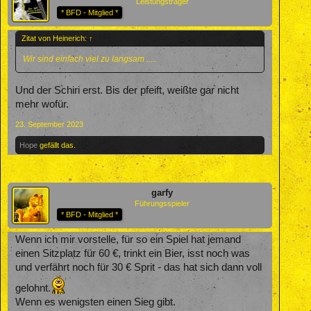
Leistungsträger
* BFD - Mitglied *
Zitat von Heinerich:
↑
Wir sind einfach viel zu langsam .....
Und der Schiri erst. Bis der pfeift, weißte gar nicht
mehr wofür.
23. September 2023
Hope
gefällt das.
garfy
Führungsspieler
* BFD - Mitglied *
Wenn ich mir vorstelle, für so ein Spiel hat jemand
einen Sitzplatz für 60 €, trinkt ein Bier, isst noch was
und verfährt noch für 30 € Sprit - das hat sich dann voll
gelohnt.
Wenn es wenigsten einen Sieg gibt.