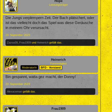
Hope
Leistungsträger
Die Jungs verplempern Zeit. Der Bach plätschert, oder
ist das vielleicht doch das Spiel was diese Geräusche
in meinem Ohr verursacht.
23. September 2023
Zazou09
,
Frau1909
und
Heinerich
gefällt das.
Heinerich
Forenmitglied
ModeratorIn
BFD - Vorstand
Bin gespannt, watta gez macht, der Donny!
23. September 2023
Alexaceman
gefällt das.
Frau1909