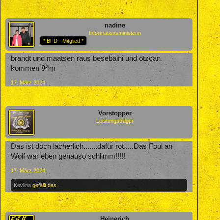
nadine
Informationsministerin
* BFD - Mitglied *
brandt und maatsen raus besebaini und ötzcan
kommen 84m
17. März 2024
Vorstopper
Leistungsträger
Das ist doch lächerlich.......dafür rot.....Das Foul an
Wolf war eben genauso schlimm!!!!!
17. März 2024
Kevlina
gefällt das.
Heinerich