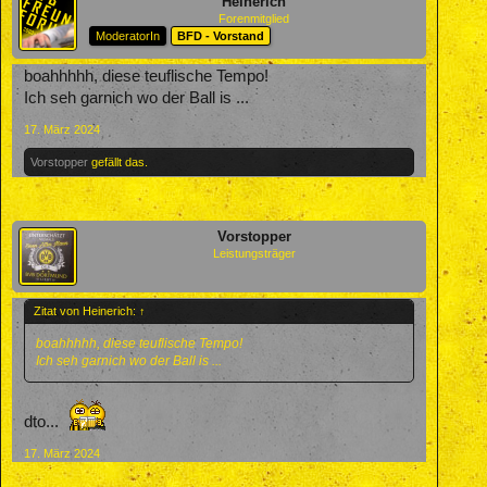
Heinerich
Forenmitglied
ModeratorIn
BFD - Vorstand
boahhhhh, diese teuflische Tempo!
Ich seh garnich wo der Ball is ...
17. März 2024
Vorstopper
gefällt das.
Vorstopper
Leistungsträger
Zitat von Heinerich:
↑
boahhhhh, diese teuflische Tempo!
Ich seh garnich wo der Ball is ...
dto...
17. März 2024