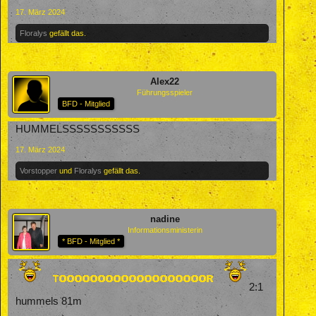
17. März 2024
Floralys
gefällt das.
Alex22
Führungsspieler
BFD - Mitglied
HUMMELSSSSSSSSSSS
17. März 2024
Vorstopper
und
Floralys
gefällt das.
nadine
Informationsministerin
* BFD - Mitglied *
2:1
hummels 81m