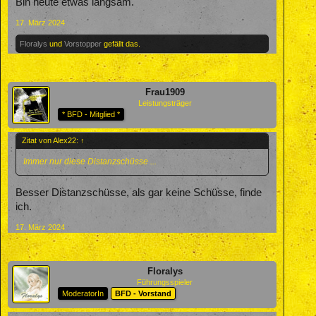
Bin heute etwas langsam.
17. März 2024
Floralys
und
Vorstopper
gefällt das.
Frau1909
Leistungsträger
* BFD - Mitglied *
Zitat von Alex22:
↑
Immer nur diese Distanzschüsse ...
Besser Distanzschüsse, als gar keine Schüsse, finde
ich.
17. März 2024
Floralys
Führungsspieler
ModeratorIn
BFD - Vorstand