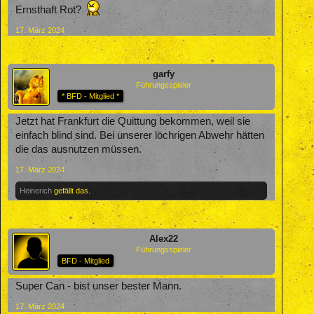
Ernsthaft Rot?
17. März 2024
garfy
Führungsspieler
* BFD - Mitglied *
Jetzt hat Frankfurt die Quittung bekommen, weil sie
einfach blind sind. Bei unserer löchrigen Abwehr hätten
die das ausnutzen müssen.
17. März 2024
Heinerich
gefällt das.
Alex22
Führungsspieler
BFD - Mitglied
Super Can - bist unser bester Mann.
17. März 2024