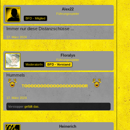
Alex22
Führungsspieler
BFD - Mitglied
Immer nur diese Distanzschüsse ...
17. März 2024
Floralys
Führungsspieler
ModeratorIn
BFD - Vorstand
Hummels
17. März 2024
Vorstopper
gefällt das.
Heinerich