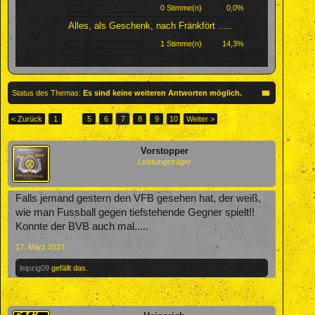
0 Stimme(n)
0,0%
Alles, als Geschenk, nach Fränkfört .....
1 Stimme(n)
14,3%
Status des Themas:
Es sind keine weiteren Antworten möglich.
< Zurück
1
←
5
6
7
8
9
10
Weiter >
Vorstopper
Leistungsträger
Falls jemand gestern den VFB gesehen hat, der weiß,
wie man Fussball gegen tiefstehende Gegner spielt!!
Konnte der BVB auch mal.....
17. März 2024
leipzig09
gefällt das.