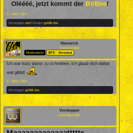
Oléééé, jetzt kommt der
BVBee
!
17. März 2024
Vorstopper
und
Floralys
gefällt das.
Heinerich
Forenmitglied
ModeratorIn
BFD - Vorstand
Ich war kurz davor zu schreiben, ich glaub nich dattat
wat gibbt!
17. März 2024
Vorstopper
gefällt das.
Vorstopper
Leistungsträger
Maaaaaaaaaaaaattttts