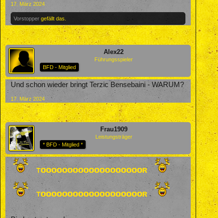
17. März 2024
Vorstopper
gefällt das.
Alex22
Führungsspieler
BFD - Mitglied
Und schon wieder bringt Terzic Bensebaini - WARUM?
17. März 2024
Frau1909
Leistungsträger
* BFD - Mitglied *