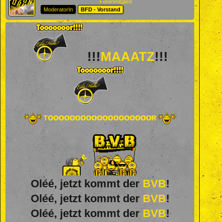
Forenmitglied
ModeratorIn
BFD - Vorstand
!!!
MAAATZ
!!!
Oléé, jetzt kommt der
BVB
!
Oléé, jetzt kommt der
BVB
!
Oléé, jetzt kommt der
BVB
!