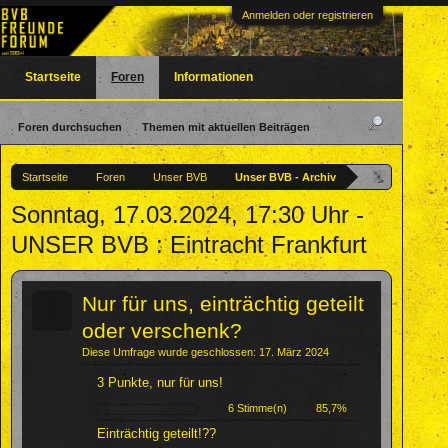
Anmelden oder registrieren
Startseite
Foren
Informationen
Foren durchsuchen
Themen mit aktuellen Beiträgen
Startseite
Foren
Unser BVB
Unser BVB - Archiv
Sonntag, 17.03.2024, 17:30 Uhr -
UNSER BVB : Eintracht Frankfurt
?
Nur für uns, einträchtig geteilt
oder verschenk?
Diese Umfrage wurde geschlossen: 17. März 2024
3 Punkte, nur für uns!
6 Stimme(n)
85,7%
Einträchtig geteilt!??