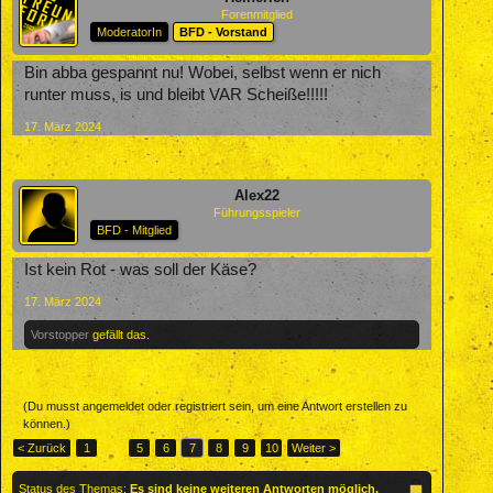
Forenmitglied
ModeratorIn
BFD - Vorstand
Bin abba gespannt nu! Wobei, selbst wenn er nich
runter muss, is und bleibt VAR Scheiße!!!!!
17. März 2024
Alex22
Führungsspieler
BFD - Mitglied
Ist kein Rot - was soll der Käse?
17. März 2024
Vorstopper
gefällt das.
(Du musst angemeldet oder registriert sein, um eine Antwort erstellen zu
können.)
< Zurück
1
←
5
6
7
8
9
10
Weiter >
Status des Themas:
Es sind keine weiteren Antworten möglich.