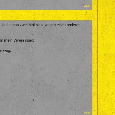
#145
n. Und schon zwei Mal nicht wegen eines anderen
n mein Verein spielt.
er weg.
#146