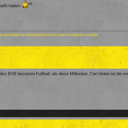
rpaßt haben.
e das Mögliche und plötzlich wirst du das Unmögliche schaffen
des BVB besseren Fußball, als diese Millionäre. Can hinten ist die re