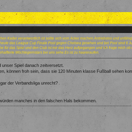
chen Kader verantwortlich ist sollte sich vom Acker machen.Antriebslos und unfähi
e heute das League Cup Finale Pool gegen Chelsea gesehen und bei Pool sind 6 J
 für das Spiel und den Club ist mir das Herz aufgegangen und ich frage mich ob
ehalfterte Möchtegernstars bei uns sehe.Es ist zu haareraufen.
 unser Spiel danach zeitversetzt.
ben, können froh sein, dass sie 120 Minuten klasse Fußball sehen kon
 gar der Verbandsliga unrecht?
nd würden manches in den falschen Hals bekommen.