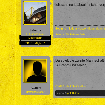
Ich scheine ja absolut nichts ve
Beginne mit dem Notwendigen, dann tu
Salecha
Führungsspieler
Salecha
,
25. Februar 2024
ModeratorIn
* BFD - Mitglied *
Da spielt die zweite Mannschaft 
2( Brandt und Malen)
Paul009
,
25. Februar 2024
Paul009
Hoffnungsträger
leipzig09
gefällt das.