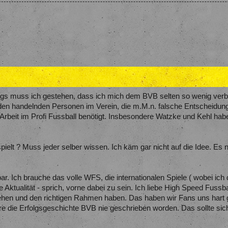
ings muss ich gestehen, dass ich mich dem BVB selten so wenig verbu
 den handelnden Personen im Verein, die m.M.n. falsche Entscheidunge
 Arbeit im Profi Fussball benötigt. Insbesondere Watzke und Kehl h
ielt ? Muss jeder selber wissen. Ich käm gar nicht auf die Idee. Es 
ar. Ich brauche das volle WFS, die internationalen Spiele ( wobei ich d
ie Aktualität - sprich, vorne dabei zu sein. Ich liebe High Speed Fuss
en und den richtigen Rahmen haben. Das haben wir Fans uns hart ge
wäre die Erfolgsgeschichte BVB nie geschrieben worden. Das sollte si