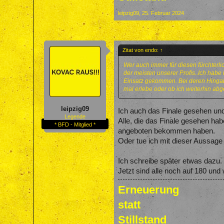
leipzig09
,
25. Februar 2024
Zitat von endo:
↑
Wer auch immer für diesen fürchterli
der meisten unserer Profis..Ich hab
Einsatz gekommen. Bei deren Hingabe
mal erlebe oder ob ich weiterhin abg
leipzig09
Ich auch das Finale gesehen und
Legende
Alle, die das Finale gesehen ha
* BFD - Mitglied *
angeboten bekommen haben.
Oder tue ich mit dieser Aussage
Ich schreibe später etwas dazu.
Jetzt sind alle noch auf 180 u
Erneuerung
statt
Stillstand