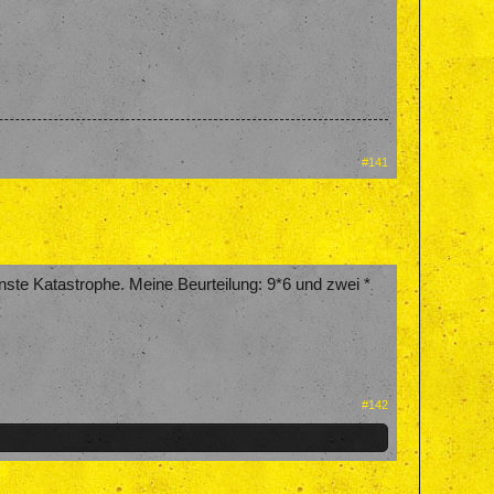
#141
inste Katastrophe. Meine Beurteilung: 9*6 und zwei *
#142