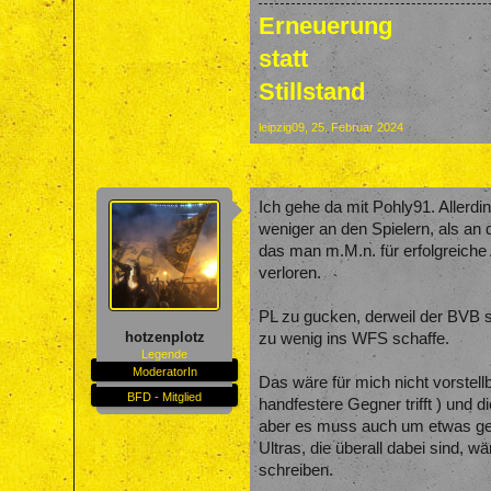
Erneuerung
statt
Stillstand
leipzig09
,
25. Februar 2024
Ich gehe da mit Pohly91. Allerd
weniger an den Spielern, als an
das man m.M.n. für erfolgreiche
verloren.
PL zu gucken, derweil der BVB sp
hotzenplotz
zu wenig ins WFS schaffe.
Legende
ModeratorIn
Das wäre für mich nicht vorstellb
BFD - Mitglied
handfestere Gegner trifft ) und d
aber es muss auch um etwas geh
Ultras, die überall dabei sind, 
schreiben.