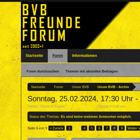
Startseite
Foren
Informationen
Foren durchsuchen
Themen mit aktuellen Beiträgen
Startseite
Foren
Unser BVB
Unser BVB - Archiv
Sonntag, 25.02.2024, 17:30 Uhr
Dieses Thema im Forum "
Unser BVB - Archiv
" wurde erstellt von
Forente
Status des Themas:
Es sind keine weiteren Antworten möglich.
Seite 8 von 9
< Zurück
1
←
4
5
6
7
8
9
Weiter 