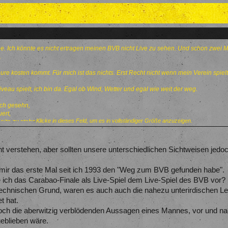
he. Ich könnte es nicht ertragen meinen BVB nicht Live zu sehen. Und schon zwei 
.
 eure kosten kommt. Für mich ist das nichts. Erst Recht nicht wenn mein Verein spielt
veau spielt, ich bin da. Egal ob Wind, Wetter und egal wie weit der weg.
ich gesehn,
ert,
Klicke in dieses Feld, um es in vollständiger Größe anzuzeigen.
eite zu stehn,
"
t verstehen, aber sollten unsere unterschiedlichen Sichtweisen jedoc
chheit.
 mir das erste Mal seit ich 1993 den "Weg zum BVB gefunden habe".
e ich das Carabao-Finale als Live-Spiel dem Live-Spiel des BVB vor?
echnischen Grund, waren es auch auch die nahezu unterirdischen Le
t hat.
h die aberwitzig verblödenden Aussagen eines Mannes, vor und nac
geblieben wäre.