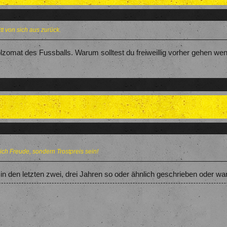
itt von sich aus zurück.
lzomat des Fussballs. Warum solltest du freiweillig vorher gehen w
.
ch Freude, sondern Trostpreis sein!
n den letzten zwei, drei Jahren so oder ähnlich geschrieben oder war 