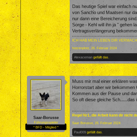
Das heutige Spiel war einfach n
von Sancho und Maatsen nur dan
nur dann eine Bereicherung sind,
Sorge - Kehl will ihn ja " gehe
Vertragsverlängerung bekommen 
ICH HAB MEIN LEBEN DIR VERMACH
hotzenplotz
,
26. Februar 2024
Alexaceman
gefällt das.
Muss mir mal einer erklären was
Horrorstart aber wir bekommen G
Kommen aus der Pause und dann
So oft diese gleiche Sch......das 
Regel Nr1, die Arbeit kann dir nicht 
Saar-Borusse
Führungsspieler
Saar-Borusse
,
26. Februar 2024
* BFD - Mitglied *
Paul009
gefällt das.