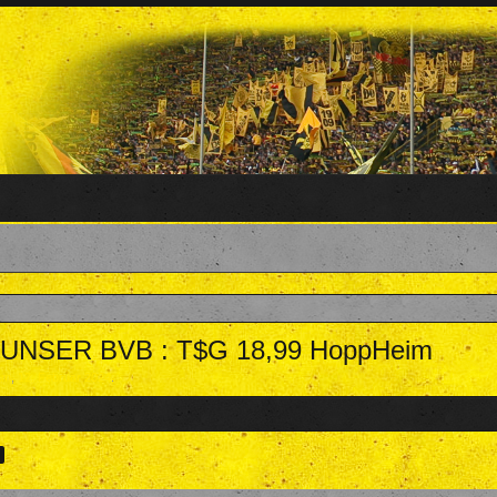
 - UNSER BVB : T$G 18,99 HoppHeim
am
,
12. Februar 2024
.
>