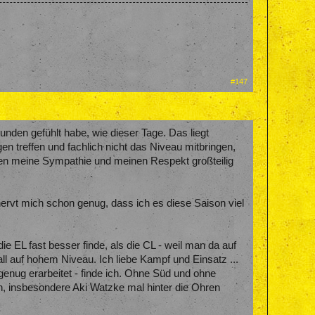
#147
nden gefühlt habe, wie dieser Tage. Das liegt
n treffen und fachlich nicht das Niveau mitbringen,
aben meine Sympathie und meinen Respekt großteilig
nervt mich schon genug, dass ich es diese Saison viel
ie EL fast besser finde, als die CL - weil man da auf
ball auf hohem Niveau. Ich liebe Kampf und Einsatz ...
nug erarbeitet - finde ich. Ohne Süd und ohne
ch, insbesondere Aki Watzke mal hinter die Ohren