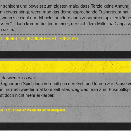
ur schlecht und beweist zum zigsten male, dass Terzic keine Ahnung h
n etwas bringt, wenn man das dementsprechende Trainerteam hat, 
 wenn sie nicht nur dribbeln, sondern auch zusammen spielen können, 
n lassen " - dann kommt bestimmt einer, der sich dem Mittelmaß anpa
sollte.
T - JEDEN TAG UND JEDE NACHT - FORZA BVB
 da wieder los war.
egner und Spiel doch vernünftig in den Griff und führen zur Pause ve
 nix mehr,wieder mal komplett alles weg was man zum Fussballspie
ist doch nicht mehr erklärbar.
den Tag versauen wenn du nicht hingehst.