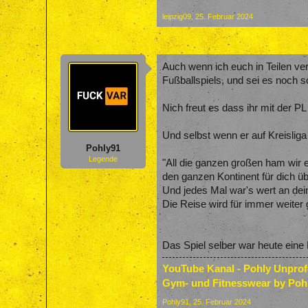
leipzig09
,
25. Februar 2024
Auch wenn ich euch in Teilen ve
Fußballspiels, und sei es noch so
Nich freut es dass ihr mit der P
Und selbst wenn er auf Kreisliga
Pohly91
Legende
"All die ganzen großen ham wir 
den ganzen Kontinent für dich üb
Und jedes Mal war's wert an dein
Die Reise wird für immer weiter
Das Spiel selber war heute eine 
YouTube Kanal - Pohly Unpro
Gym- und Fitnesswear by Poh
Pohly91
,
25. Februar 2024