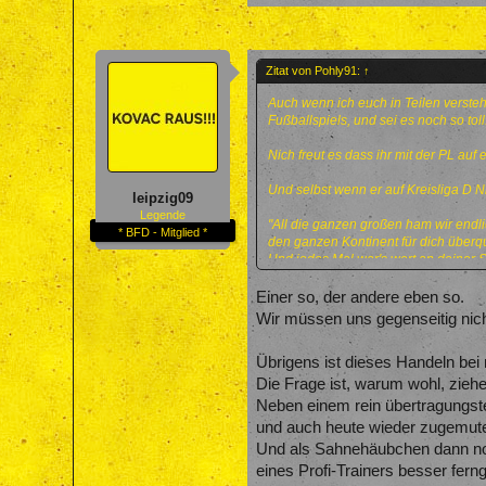
Zitat von Pohly91:
↑
Auch wenn ich euch in Teilen verste
Fußballspiels, und sei es noch so toll
Nich freut es dass ihr mit der PL auf
Und selbst wenn er auf Kreisliga D Ni
leipzig09
Legende
"All die ganzen großen ham wir endl
* BFD - Mitglied *
den ganzen Kontinent für dich überqu
Und jedes Mal war's wert an deiner S
Die Reise wird für immer weiter gehn
Einer so, der andere eben so.
Wir müssen uns gegenseitig nich
Das Spiel selber war heute eine Fres
Übrigens ist dieses Handeln bei
Die Frage ist, warum wohl, zieh
Neben einem rein übertragungst
und auch heute wieder zugemute
Und als Sahnehäubchen dann noc
eines Profi-Trainers besser fern