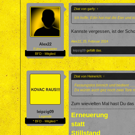
Zitat von garfy:
↑
Ich hoffe, Edin hat mal die Eier und tr
Kannste vergessen, ist der Scho
Alex22
,
25. Februar 2024
Alex22
Führungsspieler
leipzig09
gefällt das.
BFD - Mitglied
Zitat von Heinerich:
↑
Fassungslos binnich und bedient .....
Da würdn auch gez noch zwei Tore ni
Zum wievielten Mal hast Du das i
leipzig09
Erneuerung
Legende
* BFD - Mitglied *
statt
Stillstand