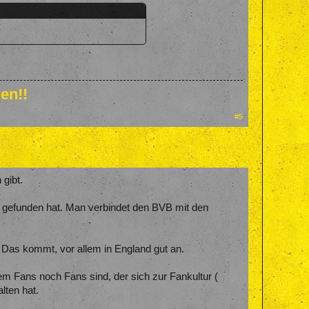
en!!
#5
 gibt.
g gefunden hat. Man verbindet den BVB mit den
 Das kommt, vor allem in England gut an.
em Fans noch Fans sind, der sich zur Fankultur (
lten hat.