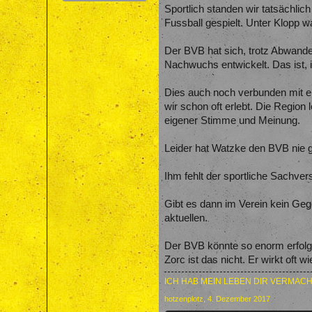
Sportlich standen wir tatsächlic
Fussball gespielt. Unter Klopp w
Der BVB hat sich, trotz Abwand
Nachwuchs entwickelt. Das ist, i
Dies auch noch verbunden mit ein
wir schon oft erlebt. Die Region 
eigener Stimme und Meinung.
Leider hat Watzke den BVB nie g
Ihm fehlt der sportliche Sachvers
Gibt es dann im Verein kein Gegen
aktuellen.
Der BVB könnte so enorm erfolgr
Zorc ist das nicht. Er wirkt oft 
ICH HAB MEIN LEBEN DIR VERMACH
hotzenplotz
,
4. Dezember 2017