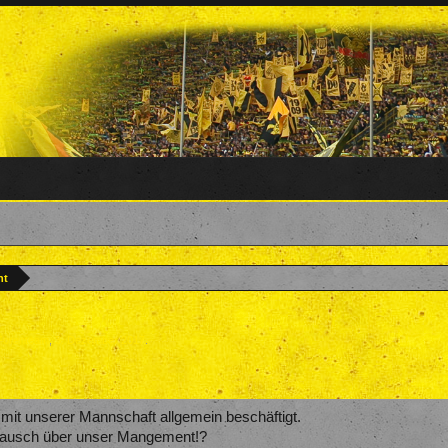
nt
Forenteam
,
3. Dezember 2017
.
h mit unserer Mannschaft allgemein beschäftigt.
Austausch über unser Mangement!?