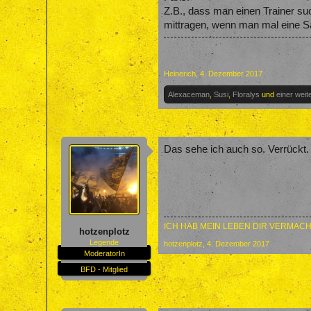
Z.B., dass man einen Trainer suc
mittragen, wenn man mal eine Sai
Heinerich
,
4. Dezember 2017
Alexaceman
,
Susi
,
Floralys
und
einer wei
Das sehe ich auch so. Verrückt.
ICH HAB MEIN LEBEN DIR VERMACH
hotzenplotz
Legende
hotzenplotz
,
4. Dezember 2017
ModeratorIn
BFD - Mitglied