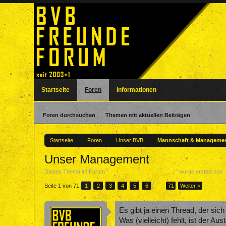
Startseite
Foren
Informationen
Foren durchsuchen
Themen mit aktuellen Beiträgen
Startseite
Foren
Unser BVB
Mannschaft & Manageme
Unser Management
Dieses Thema im Forum "
Mannschaft & Management
" wurde erstellt von
Seite 1 von 71
1
2
3
4
5
6
→
71
Weiter >
Es gibt ja einen Thread, der sic
Was (vielleicht) fehlt, ist der 