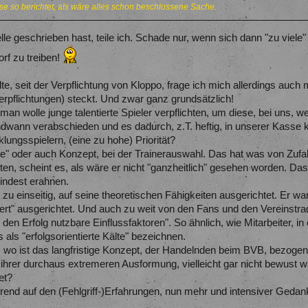
se so berichtet, als wäre alles schon beschlossene Sache.
lle geschrieben hast, teile ich. Schade nur, wenn sich dann "zu viele
rf zu treiben!
, seit der Verpflichtung von Kloppo, frage ich mich allerdings auch
verpflichtungen) steckt. Und zwar ganz grundsätzlich!
man wolle junge talentierte Spieler verpflichten, um diese, bei uns, we
endwann verabschieden und es dadurch, z.T. heftig, in unserer Kass
klungsspielern, (eine zu hohe) Priorität?
ie" oder auch Konzept, bei der Trainerauswahl. Das hat was von Zufal
en, scheint es, als wäre er nicht "ganzheitlich" gesehen worden. Das
mindest erahnen.
zu einseitig, auf seine theoretischen Fähigkeiten ausgerichtet. Er war
tiert" ausgerichtet. Und auch zu weit von den Fans und den Vereinstr
r den Erfolg nutzbare Einflussfaktoren". So ähnlich, wie Mitarbeiter, 
 als "erfolgsorientierte Kälte" bezeichnen.
 wo ist das langfristige Konzept, der Handelnden beim BVB, bezogen 
n ihrer durchaus extremeren Ausformung, vielleicht gar nicht bewust 
et?
erend auf den (Fehlgriff-)Erfahrungen, nun mehr und intensiver Ge