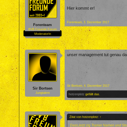
Hier kommt er!
Forenteam
,
3. Dezember 2017
Forenteam
BVB Freunde Forum
ModeratorIn
unser management tut genau das
Sir Bortsen
,
4. Dezember 2017
Sir Bortsen
Jungtalent
hotzenplotz
gefällt das.
Zitat von hotzenplotz:
↑
Dass jetzt zig Trainer Namen und Stra