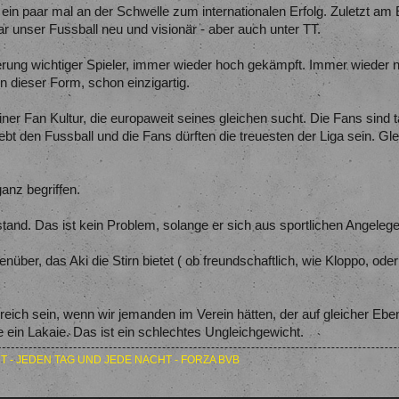
h ein paar mal an der Schwelle zum internationalen Erfolg. Zuletzt a
ar unser Fussball neu und visionär - aber auch unter TT.
erung wichtiger Spieler, immer wieder hoch gekämpft. Immer wieder 
n dieser Form, schon einzigartig.
er Fan Kultur, die europaweit seines gleichen sucht. Die Fans sind t
lebt den Fussball und die Fans dürften die treuesten der Liga sein. Gl
anz begriffen.
tand. Das ist kein Problem, solange er sich aus sportlichen Angelegenh
über, das Aki die Stirn bietet ( ob freundschaftlich, wie Kloppo, oder 
eich sein, wenn wir jemanden im Verein hätten, der auf gleicher Eben
wie ein Lakaie. Das ist ein schlechtes Ungleichgewicht.
T - JEDEN TAG UND JEDE NACHT - FORZA BVB