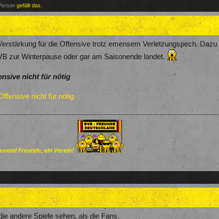
 Person
gefällt das.
erstärkung für die Offensive trotz emensem Verletzungspech. Dazu sch
BVB zur Winterpause oder gar am Saisonende landet.
ensive nicht für nötig
Offensive nicht für nötig
send Freunde, ein Verein!
ie andere Spiele sehen, als die Fans.