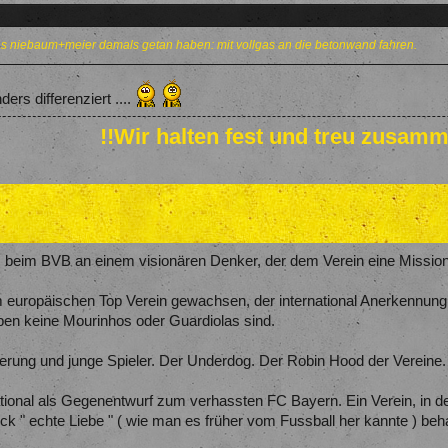
 niebaum+meier damals getan haben: mit vollgas an die betonwand fahren.
ders differenziert ....
!!Wir halten fest und treu zusamm
at, beim BVB an einem visionären Denker, der dem Verein eine Mission
m europäischen Top Verein gewachsen, der international Anerkennun
eben keine Mourinhos oder Guardiolas sind.
erung und junge Spieler. Der Underdog. Der Robin Hood der Vereine.
national als Gegenentwurf zum verhassten FC Bayern. Ein Verein, in d
ck " echte Liebe " ( wie man es früher vom Fussball her kannte ) beha