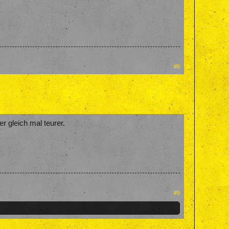
#8
r gleich mal teurer.
#9