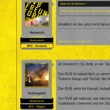
Zitat von Sir Bortsen:
↑
unser management tut genau das was
Inhaltlich ist das jetzt nicht beson
Heinerich
Forenmitglied
ModeratorIn
Heinerich
,
4. Dezember 2017
BFD - Vorstand
@ Heinerich : Es fehlt, in der T
Der BVB ist tatsächlich zu eine
Trainern Klopp und Tuchel, die 
Der BVB steht für Kampf, Aufopf
hotzenplotz
Legende
Der BVB gilt national, wie inter
ModeratorIn
Südtribüne ) bekennt und ein Stü
BFD - Mitglied