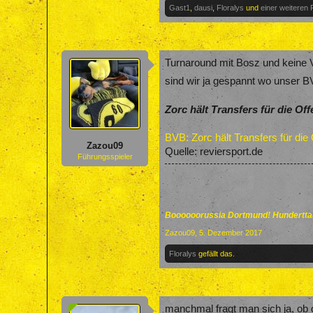
Gast1
,
dausi
,
Floralys
und
einer weiteren
Turnaround mit Bosz und keine V
sind wir ja gespannt wo unser 
Zorc hält Transfers für die Off
BVB: Zorc hält Transfers für die 
Zazou09
Quelle: reviersport.de
Führungsspieler
Boooooorussia Dortmund! Hunderttau
Zazou09
,
5. Dezember 2017
Floralys
gefällt das.
manchmal fragt man sich ja, ob d