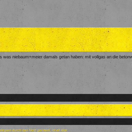
 was niebaum+meier damals getan haben: mit vollgas an die betonw
tegien durch das Netz geistern, ist eh klar.