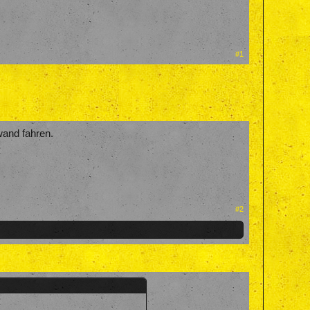
#1
and fahren.
#2