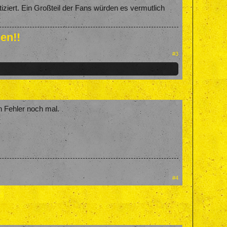
tiziert. Ein Großteil der Fans würden es vermutlich
en!!
#3
n Fehler noch mal.
#4