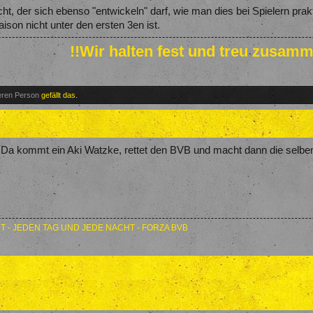
ht, der sich ebenso "entwickeln" darf, wie man dies bei Spielern prak
son nicht unter den ersten 3en ist.
!!Wir halten fest und treu zusamm
teren Person
gefällt das.
 Da kommt ein Aki Watzke, rettet den BVB und macht dann die selbe
T - JEDEN TAG UND JEDE NACHT - FORZA BVB