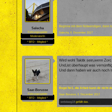
Beginne mit dem Notwendigen, dann tu
Salecha
Führungsspieler
Salecha
,
5. Dezember 2017
ModeratorIn
* BFD - Mitglied *
Wird wohl Takitk sein,wenn Zorc 
Und,ist überhaupt was vernünft
Und dann haben wir auch noch Is
Regel Nr1, die Arbeit kann dir nicht 
Saar-Borusse
Führungsspieler
Saar-Borusse
,
5. Dezember 2017
* BFD - Mitglied *
webdawg18
gefällt das.