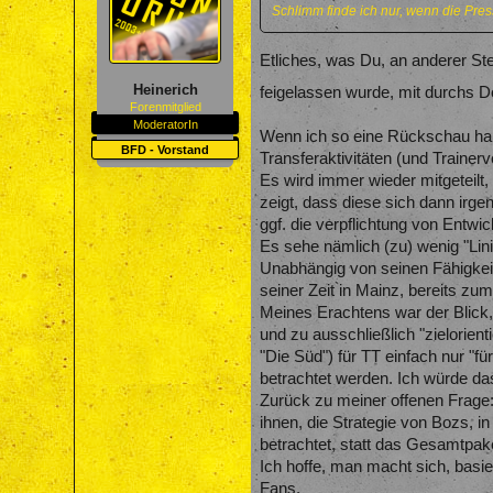
Schlimm finde ich nur, wenn die Pres
Etliches, was Du, an anderer Ste
Heinerich
feigelassen wurde, mit durchs Do
Forenmitglied
ModeratorIn
Wenn ich so eine Rückschau halte
BFD - Vorstand
Transferaktivitäten (und Trainer
Es wird immer wieder mitgeteilt, 
zeigt, dass diese sich dann irg
ggf. die verpflichtung von Entwic
Es sehe nämlich (zu) wenig "Lin
Unabhängig von seinen Fähigkeit
seiner Zeit in Mainz, bereits zu
Meines Erachtens war der Blick, 
und zu ausschließlich "zielorien
"Die Süd") für TT einfach nur "fü
betrachtet werden. Ich würde das
Zurück zu meiner offenen Frage:
ihnen, die Strategie von Bozs, i
betrachtet, statt das Gesamtpak
Ich hoffe, man macht sich, basi
Fans.