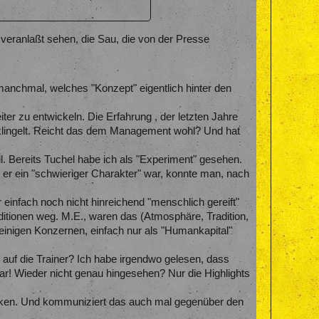
" veranlaßt sehen, die Sau, die von der Presse
 manchmal, welches "Konzept" eigentlich hinter den
iter zu entwickeln. Die Erfahrung , der letzten Jahre
e klingelt. Reicht das dem Management wohl? Und hat
l. Bereits Tuchel habe ich als "Experiment" gesehen.
 er ein "schwieriger Charakter" war, konnte man, nach
 einfach noch nicht hinreichend "menschlich gereift"
aditionen weg. M.E., waren das (Atmosphäre, Tradition,
in einigen Konzernen, einfach nur als "Humankapital"
auf die Trainer? Ich habe irgendwo gelesen, dass
war! Wieder nicht genau hingesehen? Nur die Highlights
danken. Und kommuniziert das auch mal gegenüber den