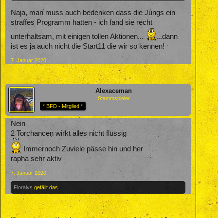
Naja, man muss auch bedenken dass die Jungs ein
straffes Programm hatten - ich fand sie recht
unterhaltsam, mit einigen tollen Aktionen...
...dann
ist es ja auch nicht die Start11 die wir so kennen!
7. Januar 2020
Alexaceman
Stammspieler
* BFD - Mitglied *
Nein
2 Torchancen wirkt alles nicht flüssig
Immernoch Zuviele pässe hin und her
rapha sehr aktiv
7. Januar 2020
Floralys
gefällt das.