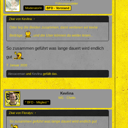
Führungsspieler
ModeratorIn
BFD - Vorstand
Zitat von Kevlina:
↑
Oder leg die Beiden zusammen, dann verlieren wir keine
Beiträge...
...und die User können da weiter lesen...
So zusammen geführt was lange dauert wird endlich
gut
7. Januar 2020
Alexaceman
und
Kevlina
gefällt das.
Kevlina
WG - Chefin
* BFD - Mitglied *
Zitat von Floralys:
↑
So zusammen geführt was lange dauert wird endlich gut