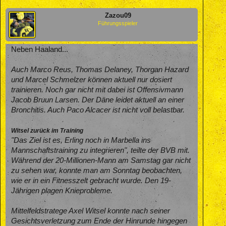
Zazou09
Führungsspieler
Neben Haaland...
Auch Marco Reus, Thomas Delaney, Thorgan Hazard
und Marcel Schmelzer können aktuell nur dosiert
trainieren. Noch gar nicht mit dabei ist Offensivmann
Jacob Bruun Larsen. Der Däne leidet aktuell an einer
Bronchitis. Auch Paco Alcacer ist nicht voll belastbar.
Witsel zurück im Training
"Das Ziel ist es, Erling noch in Marbella ins
Mannschaftstraining zu integrieren", teilte der BVB mit.
Während der 20-Millionen-Mann am Samstag gar nicht
zu sehen war, konnte man am Sonntag beobachten,
wie er in ein Fitnesszelt gebracht wurde. Den 19-
Jährigen plagen Knieprobleme.
Mittelfeldstratege Axel Witsel konnte nach seiner
Gesichtsverletzung zum Ende der Hinrunde hingegen