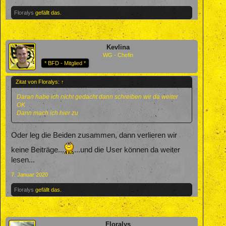
Floralys
gefällt das.
Kevlina
WG - Chefin
* BFD - Mitglied *
Zitat von Floralys:
↑
Daran habe ich nicht gedacht dann schreiben wir da weiter
OK
Dann mach ich hier zu
Oder leg die Beiden zusammen, dann verlieren wir
keine Beiträge...
...und die User können da weiter
lesen...
7. Januar 2020
Floralys
gefällt das.
Floralys