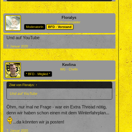
Floralys
Führungsspieler
ModeratorIn
BFD - Vorstand
Und auf YouTube
7. Januar 2020
Kevlina
WG - Chefin
* BFD - Mitglied *
Zitat von Floralys:
↑
Und auf YouTube
Öhm, nur mal ne Frage - war ein Extra Thread nötig,
denn wir haben schon einen mit dem Winterfahrplan...
...da könnten wir ja posten!
7. Januar 2020