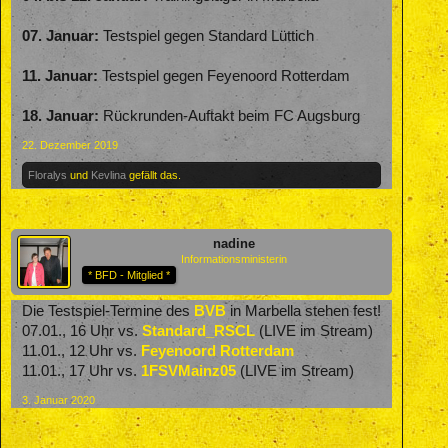
07. Januar:
Testspiel gegen Standard Lüttich
11. Januar:
Testspiel gegen Feyenoord Rotterdam
18. Januar:
Rückrunden-Auftakt beim FC Augsburg
22. Dezember 2019
Floralys
und
Kevlina
gefällt das.
nadine
Informationsministerin
* BFD - Mitglied *
Die Testspiel-Termine des
BVB
in Marbella stehen fest!
07.01., 16 Uhr vs.
Standard_RSCL
(LIVE im Stream)
11.01., 12 Uhr vs.
Feyenoord Rotterdam
11.01., 17 Uhr vs.
1FSVMainz05
(LIVE im Stream)
3. Januar 2020