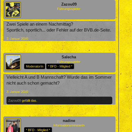
Zazou09
Führungsspieler
Zwei Spiele an einem Nachmittag?
Sportlich, sportlich... oder Fehler auf der BVB.de-Seite.
3. Januar 2020
Salecha
Führungsspieler
ModeratorIn
* BFD - Mitglied *
Vielleicht A und B Mannschaft? Wurde das im Sommer
nicht auch schon gemacht?
3. Januar 2020
Zazou09
gefällt das.
nadine
Informationsministerin
* BFD - Mitglied *