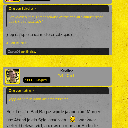
Zitat von Salecha:
↑
Vielleicht A und B Mannschaft? Wurde das im Sommer nicht
auch schon gemacht?
jepp da spielte dann die ersatzspieler
3. Januar 2020
Zazou09
gefällt das.
Kevlina
WG - Chefin
* BFD - Mitglied *
Zitat von nadine:
↑
jepp da spielte dann die ersatzspieler
So ist es - in Bad Ragaz wurde ja auch am Morgen
und Abend je ein Spiel absolviert...
...war zwar
vielleicht etwas viel, aber wenn man am Ende die