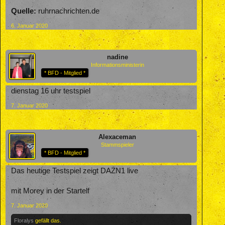
Quelle:
ruhrnachrichten.de
6. Januar 2020
nadine
Informationsministerin
* BFD - Mitglied *
dienstag 16 uhr testspiel
7. Januar 2020
Alexaceman
Stammspieler
* BFD - Mitglied *
Das heutige Testspiel zeigt DAZN1 live
mit Morey in der Startelf
7. Januar 2020
Floralys
gefällt das.