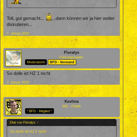
Toll, gut gemacht...
...dann können wir ja hier weiter
diskutieren...
7. Januar 2020
Floralys
Führungsspieler
ModeratorIn
BFD - Vorstand
So dolle ist HZ 1 nicht
7. Januar 2020
Kevlina
WG - Chefin
* BFD - Mitglied *
Zitat von Floralys:
↑
So dolle ist HZ 1 nicht