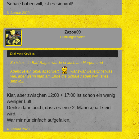
Schale haben will, ist es sinnvoll!
3. Januar 2020
Zazou09
Führungsspieler
Zitat von Kevlina:
↑
So ist es - in Bad Ragaz wurde ja auch am Morgen und
Abend je ein Spiel absolviert...
...war zwar vielleicht etwas
viel, aber wenn man am Ende die Schale haben will, ist es
sinnvoll!
Klar, aber zwischen 12:00 + 17:00 ist schon ein wenig
weniger Luft.
Denke dann auch, dass es eine 2. Mannschaft sein
wird.
War mir nur einfach aufgefallen.
4. Januar 2020