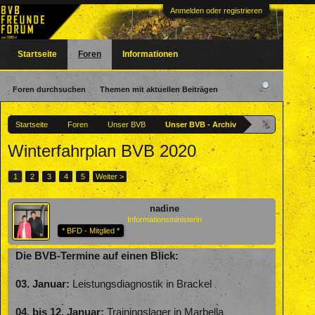
Anmelden oder registrieren
Startseite
Foren
Informationen
Foren durchsuchen
Themen mit aktuellen Beiträgen
Startseite
Foren
Unser BVB
Unser BVB - Archiv
Winterfahrplan BVB 2020
1
2
3
4
5
Weiter >
nadine
Informationsministerin
* BFD - Mitglied *
Die BVB-Termine auf einen Blick:
03. Januar:
Leistungsdiagnostik in Brackel
04. bis 12. Januar:
Trainingslager in Marbella