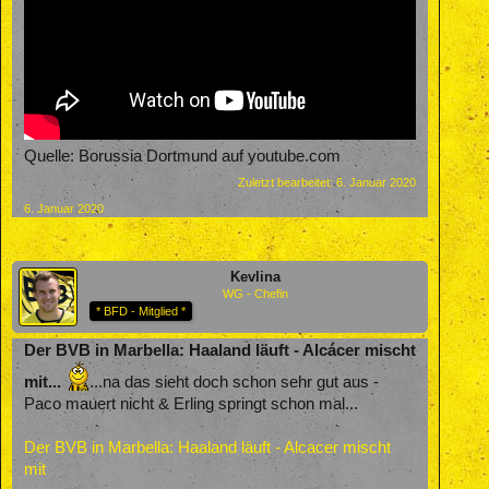
Quelle: Borussia Dortmund auf youtube.com
Zuletzt bearbeitet:
6. Januar 2020
6. Januar 2020
Kevlina
WG - Chefin
* BFD - Mitglied *
Der BVB in Marbella: Haaland läuft - Alcácer mischt
mit...
...na das sieht doch schon sehr gut aus -
Paco mauert nicht & Erling springt schon mal...
Der BVB in Marbella: Haaland läuft - Alcacer mischt
mit