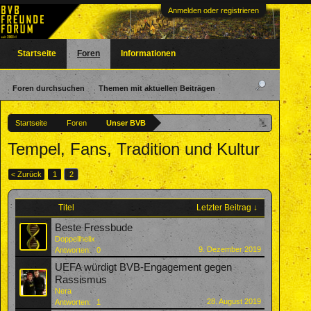
Anmelden oder registrieren
Startseite
Foren
Informationen
Foren durchsuchen
Themen mit aktuellen Beiträgen
Startseite
Foren
Unser BVB
Tempel, Fans, Tradition und Kultur
< Zurück
1
2
Titel
Letzter Beitrag ↓
Beste Fressbude
Doppellhelix
9. Dezember 2019
Antworten:
0
UEFA würdigt BVB-Engagement gegen
Rassismus
Nera
28. August 2019
Antworten:
1