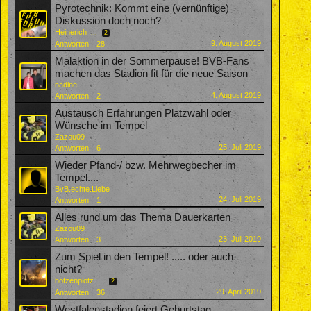
Pyrotechnik: Kommt eine (vernünftige)
Diskussion doch noch?
Heinerich
...
2
9. August 2019
Antworten:
28
Malaktion in der Sommerpause! BVB-Fans
machen das Stadion fit für die neue Saison
nadine
4. August 2019
Antworten:
2
Austausch Erfahrungen Platzwahl oder
Wünsche im Tempel
Zazou09
25. Juli 2019
Antworten:
6
Wieder Pfand-/ bzw. Mehrwegbecher im
Tempel....
BvB.echte.Liebe
24. Juli 2019
Antworten:
1
Alles rund um das Thema Dauerkarten
Zazou09
23. Juli 2019
Antworten:
3
Zum Spiel in den Tempel! ..... oder auch
nicht?
hotzenplotz
...
2
29. April 2019
Antworten:
36
Westfalenstadion feiert Geburtstag