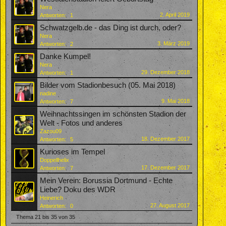
Nera
2. April 2019
Antworten:
1
Schwatzgelb.de - das Ding ist durch, oder?
Nera
3. März 2019
Antworten:
2
Danke Kumpel!
Nera
29. Dezember 2018
Antworten:
1
Bilder vom Stadionbesuch (05. Mai 2018)
nadine
9. Mai 2018
Antworten:
7
Weihnachtssingen im schönsten Stadion der
Welt - Fotos und anderes
Zazou09
18. Dezember 2017
Antworten:
5
Kurioses im Tempel
Doppellhelix
17. Dezember 2017
Antworten:
7
Mein Verein: Borussia Dortmund - Echte
Liebe? Doku des WDR
Heinerich
27. August 2017
Antworten:
0
Thema 21 bis 35 von 35