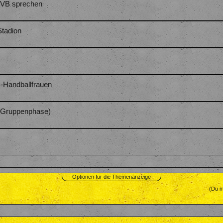
 BVB sprechen
Stadion
-Handballfrauen
 (Gruppenphase)
Optionen für die Themenanzeige
(Du m