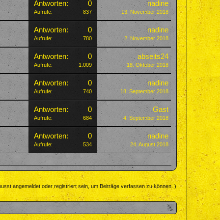
Antworten:
0
nadine
Aufrufe:
837
13. November 2018
Antworten:
0
nadine
Aufrufe:
780
2. November 2018
Antworten:
0
abseits24
Aufrufe:
1.009
18. Oktober 2018
Antworten:
0
nadine
Aufrufe:
740
18. September 2018
Antworten:
0
Gast
Aufrufe:
684
4. September 2018
Antworten:
0
nadine
Aufrufe:
534
24. August 2018
usst angemeldet oder registriert sein, um Beiträge verfassen zu können. )