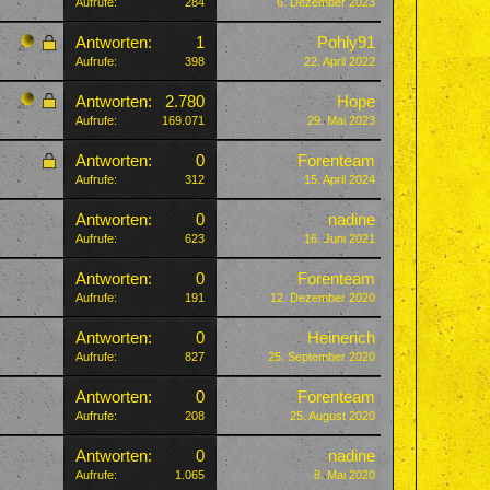
Aufrufe:
284
6. Dezember 2023
Antworten:
1
Pohly91
Aufrufe:
398
22. April 2022
Antworten:
2.780
Hope
Aufrufe:
169.071
29. Mai 2023
Antworten:
0
Forenteam
Aufrufe:
312
15. April 2024
Antworten:
0
nadine
Aufrufe:
623
16. Juni 2021
Antworten:
0
Forenteam
Aufrufe:
191
12. Dezember 2020
Antworten:
0
Heinerich
Aufrufe:
827
25. September 2020
Antworten:
0
Forenteam
Aufrufe:
208
25. August 2020
Antworten:
0
nadine
Aufrufe:
1.065
8. Mai 2020