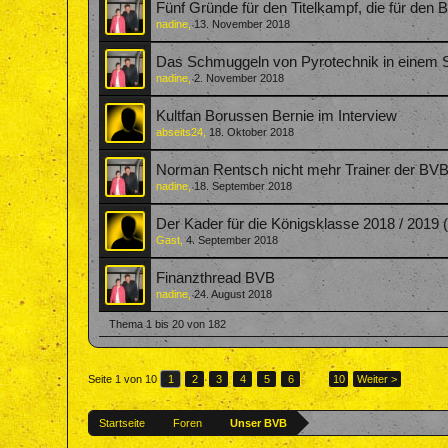
Fünf Gründe für den Titelkampf, die für den
nadine
,
13. November 2018
Das Schmuggeln von Pyrotechnik in einem 
nadine
,
2. November 2018
Kultfan Borussen Bernie im Interview
abseits24
,
18. Oktober 2018
Norman Rentsch nicht mehr Trainer der BVB
nadine
,
18. September 2018
Der Kader für die Königsklasse 2018 / 2019
Gast
,
4. September 2018
Finanzthread BVB
nadine
,
24. August 2018
Thema 1 bis 20 von 182
Seite 1 von 10
1
2
3
4
5
6
→
10
Weiter >
Startseite
Foren
Unser BVB