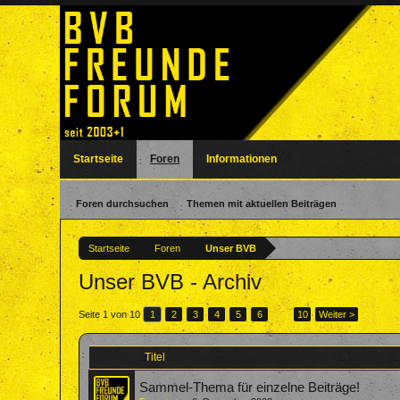
Startseite
Foren
Informationen
Foren durchsuchen
Themen mit aktuellen Beiträgen
Startseite
Foren
Unser BVB
Unser BVB - Archiv
Seite 1 von 10
1
2
3
4
5
6
→
10
Weiter >
Titel
Sammel-Thema für einzelne Beiträge!