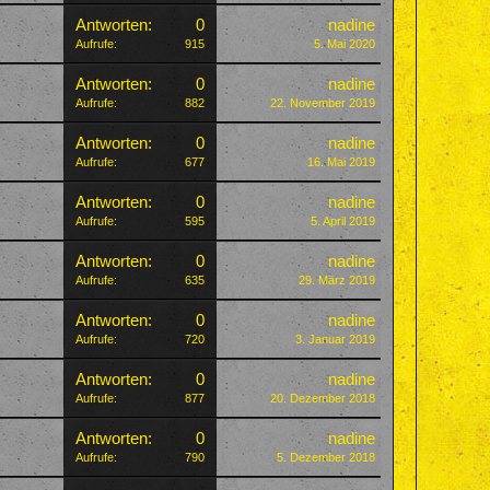
Antworten:
0
nadine
Aufrufe:
915
5. Mai 2020
Antworten:
0
nadine
Aufrufe:
882
22. November 2019
Antworten:
0
nadine
Aufrufe:
677
16. Mai 2019
Antworten:
0
nadine
Aufrufe:
595
5. April 2019
Antworten:
0
nadine
Aufrufe:
635
29. März 2019
Antworten:
0
nadine
Aufrufe:
720
3. Januar 2019
Antworten:
0
nadine
Aufrufe:
877
20. Dezember 2018
Antworten:
0
nadine
Aufrufe:
790
5. Dezember 2018