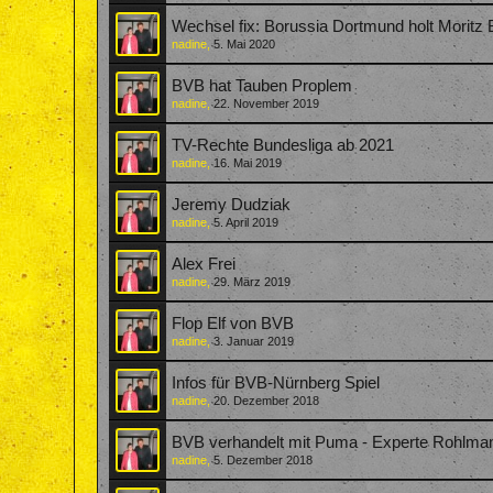
Wechsel fix: Borussia Dortmund holt Moritz 
nadine
,
5. Mai 2020
BVB hat Tauben Proplem
nadine
,
22. November 2019
TV-Rechte Bundesliga ab 2021
nadine
,
16. Mai 2019
Jeremy Dudziak
nadine
,
5. April 2019
Alex Frei
nadine
,
29. März 2019
Flop Elf von BVB
nadine
,
3. Januar 2019
Infos für BVB-Nürnberg Spiel
nadine
,
20. Dezember 2018
BVB verhandelt mit Puma - Experte Rohlmann:
nadine
,
5. Dezember 2018