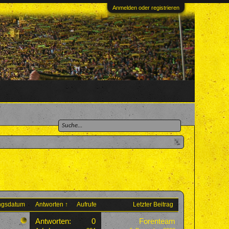
Anmelden oder registrieren
ungsdatum
Antworten ↑
Aufrufe
Letzter Beitrag
Antworten:
0
Forenteam