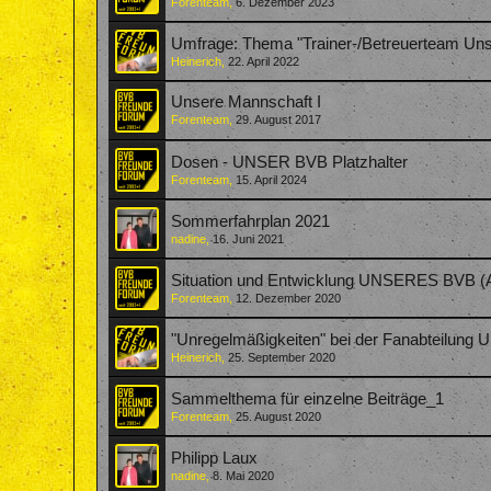
Forenteam
,
6. Dezember 2023
Umfrage: Thema "Trainer-/Betreuerteam Uns
Heinerich
,
22. April 2022
Unsere Mannschaft I
Forenteam
,
29. August 2017
Dosen - UNSER BVB Platzhalter
Forenteam
,
15. April 2024
Sommerfahrplan 2021
nadine
,
16. Juni 2021
Situation und Entwicklung UNSERES BVB (A
Forenteam
,
12. Dezember 2020
"Unregelmäßigkeiten" bei der Fanabteilung 
Heinerich
,
25. September 2020
Sammelthema für einzelne Beiträge_1
Forenteam
,
25. August 2020
Philipp Laux
nadine
,
8. Mai 2020