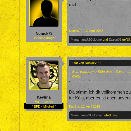
mehr.
Nonick79
,
12. April 2018
Nonick79
Hoffnungsträger
Manamana72Cologne
und
Zazou09
gefällt
Zitat von Nonick79:
↑
Echt traurig wie Köln diese Saison abg
mehr.
Da stimm ich dir vollkommen zu 
Kevlina
für Köln, aber es ist eben unvers
WG - Chefin
* BFD - Mitglied *
Kevlina
,
12. April 2018
Manamana72Cologne
gefällt das.