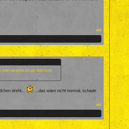
#88
 rettet verstehe ich die Welt nicht
chen dreht...
...das wäre nicht normal, schade
#89