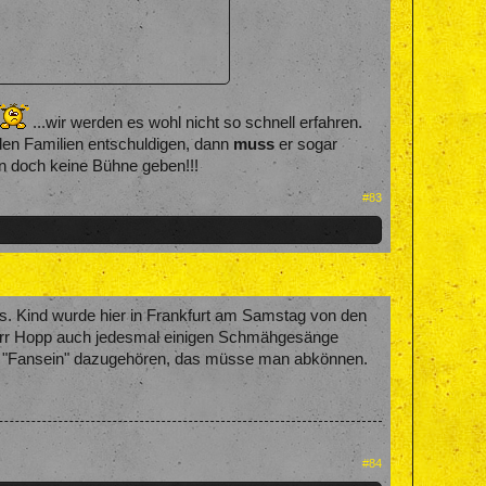
...wir werden es wohl nicht so schnell erfahren.
iden Familien entschuldigen, dann
muss
er sogar
an doch keine Bühne geben!!!
#83
ks. Kind wurde hier in Frankfurt am Samstag von den
 Herr Hopp auch jedesmal einigen Schmähgesänge
igen "Fansein" dazugehören, das müsse man abkönnen.
#84