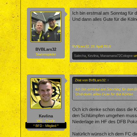
Ich bin erstmal am Sonntag für d
Und dann alles Gute für die Kölne
BVBLars32
,
20. April 2018
BVBLars32
Stammspieler
Salecha
,
Kevlina
,
Manamana72Cologne
u
Zitat von BVBLars32:
↑
Ich bin erstmal am Sonntag für den B
Und dann alles Gute für die Kölner ...
Och ich denke schon dass die Kö
den Schlümpfen umgehen muss, s
Kevlina
WG - Chefin
Niederlage im HF des DFB Pokals
* BFD - Mitglied *
Natürlich wünsch ich dem FC di