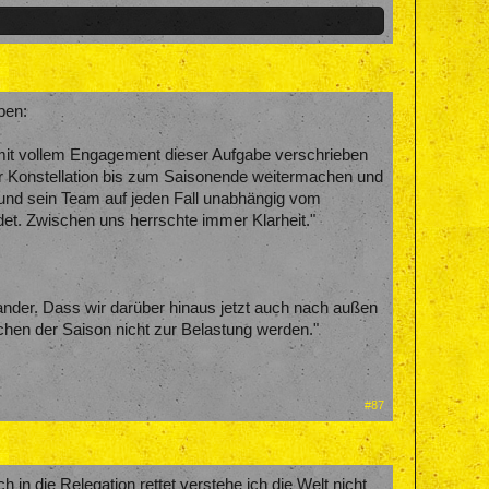
ben:
mit vollem Engagement dieser Aufgabe verschrieben
er Konstellation bis zum Saisonende weitermachen und
 und sein Team auf jeden Fall unabhängig vom
et. Zwischen uns herrschte immer Klarheit."
inander. Dass wir darüber hinaus jetzt auch nach außen
ochen der Saison nicht zur Belastung werden."
#87
h in die Relegation rettet verstehe ich die Welt nicht