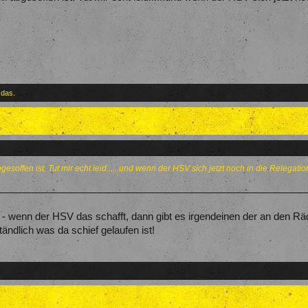
 das.
esoffen ist. Tut mir echt leid......und wenn der HSV sich jetzt noch in die Relegation
- wenn der HSV das schafft, dann gibt es irgendeinen der an den Räd
tändlich was da schief gelaufen ist!