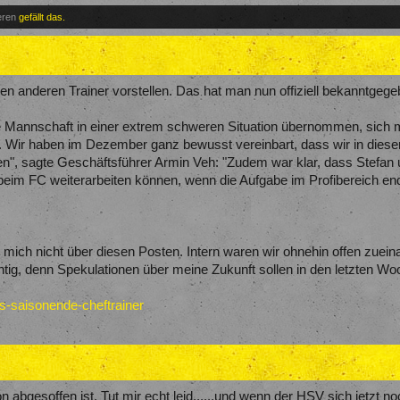
eren
gefällt das.
nen anderen Trainer vorstellen. Das hat man nun offiziell bekanntgege
e Mannschaft in einer extrem schweren Situation übernommen, sich 
t. Wir haben im Dezember ganz bewusst vereinbart, dass wir in dies
en", sagte Geschäftsführer Armin Veh: "Zudem war klar, dass Stefan
im FC weiterarbeiten können, wenn die Aufgabe im Profibereich end
ere mich nicht über diesen Posten. Intern waren wir ohnehin offen zue
htig, denn Spekulationen über meine Zukunft sollen in den letzten W
is-saisonende-cheftrainer
n abgesoffen ist. Tut mir echt leid......und wenn der HSV sich jetzt noc