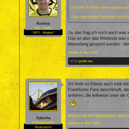
Ich hoffe die finden diese Idioten un
Dazu eine saftige Geldstrafe und ein
Kevlina
WG - Chefin
Ja, das frag ich mich auch was i
* BFD - Mitglied *
Das ist aber das Mindeste was d
lebenslang gesperrt werden - de
Kevlina
,
6. März 2018
DC65
gefällt das.
Ich finde so Etwas auch total d
Frankfurter Fans beschimpft, d
anhören, die teilweise unter di
Beginne mit dem Notwendigen, dann tu
Salecha
Führungsspieler
Salecha
,
6. März 2018
ModeratorIn