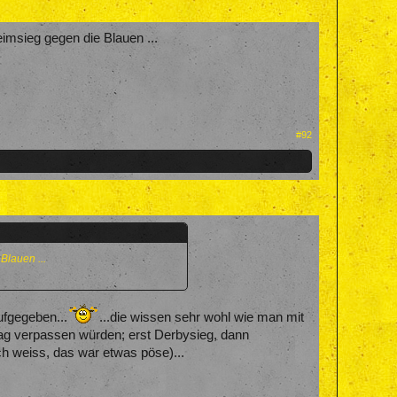
eimsieg gegen die Blauen ...
#92
Blauen ...
ufgegeben...
...die wissen sehr wohl wie man mit
ag verpassen würden; erst Derbysieg, dann
ch weiss, das war etwas pöse)...