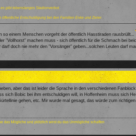
d es gibt lebenslanges Stadionverbot.
e öffentliche Entschuldigung bei den Familien Enke und Zieler.
n so einem Menschen vorgeht der öffentlich Hasstiraden rausbrüllt...
er "Vollhorst" machen muss - sich öffentlich für die Schmach bei be
r darf doch nie mehr den "Vorsänger" geben...solchen Leuten darf m
aneben, aber das ist leider die Sprache in den verschiedenen Fanbloc
ass sich Bobic bei ihm entschuldigen will, in Hoffenheim muss sich
e Gürtellinie gehen, etc. Mir wurde mal gesagt, das würde zum richt
e das Mögliche und plötzlich wirst du das Unmögliche schaffen