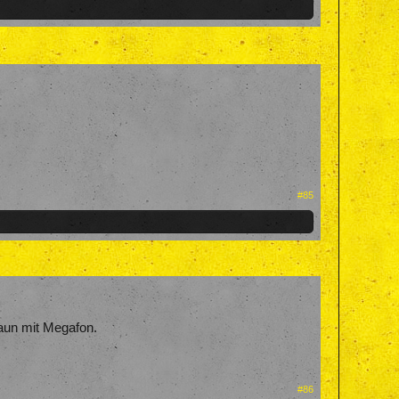
#85
Zaun mit Megafon.
#86