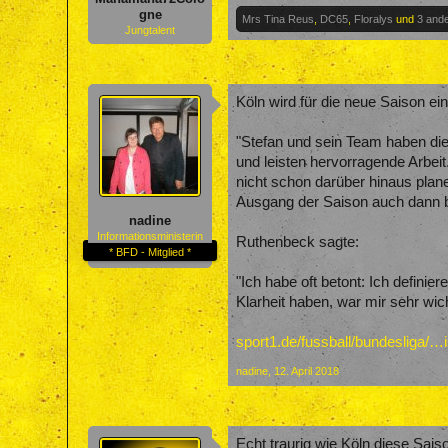
gne
Mrs Tina Reus
,
DC65
,
Floralys
und
3 and
Jungtalent
Köln wird für die neue Saison ei
"Stefan und sein Team haben di
und leisten hervorragende Arbei
nicht schon darüber hinaus plan
Ausgang der Saison auch dann be
nadine
Informationsministerin
Ruthenbeck sagte:
* BFD - Mitglied *
"Ich habe oft betont: Ich defini
Klarheit haben, war mir sehr wic
sport1.de/fussball/bundesliga/…
nadine
,
12. April 2018
Echt traurig wie Köln diese Saiso