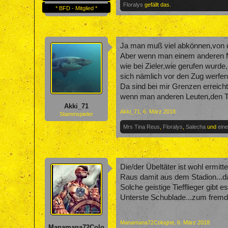
Floralys
gefällt das.
* BFD - Mitglied *
Ja man muß viel abkönnen,von 
Aber wenn man einem anderen 
wie bei Zieler,wie gerufen wurd
sich nämlich vor den Zug werfen
Da sind bei mir Grenzen erreich
wenn man anderen Leuten,den T
Akki_71
Akki_71
,
6. März 2018
Stammspieler
Mrs Tina Reus
,
Floralys
,
Salecha
und
ein
Die/der Übeltäter ist wohl ermittel
Raus damit aus dem Stadion...da
Solche geistige Tiefflieger gibt
Unterste Schublade...zum frem
Manamana72Cologne
,
6. März 2018
Manamana72Colo