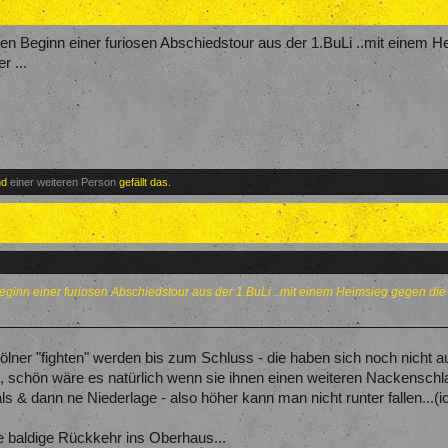
en Beginn einer furiosen Abschiedstour aus der 1.BuLi ..mit einem H
r ...
nd
einer weiteren Person
gefällt das.
eginn einer furiosen Abschiedstour aus der 1.BuLi ..mit einem Heimsieg gegen die 
lner "fighten" werden bis zum Schluss - die haben sich noch nicht a
chön wäre es natürlich wenn sie ihnen einen weiteren Nackenschl
 & dann ne Niederlage - also höher kann man nicht runter fallen...(i
e baldige Rückkehr ins Oberhaus...