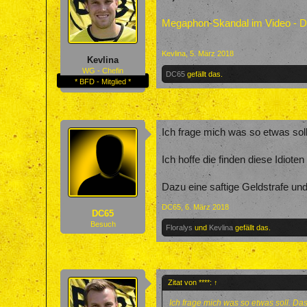
Megaphon-Skandal im Video - Di
Kevlina
,
5. März 2018
Kevlina
WG - Chefin
DC65
gefällt das.
* BFD - Mitglied *
Ich frage mich was so etwas soll
Ich hoffe die finden diese Idiote
Dazu eine saftige Geldstrafe und
DC65
,
6. März 2018
DC65
Besuch
Floralys
und
Kevlina
gefällt das.
Zitat von ****:
↑
Ich frage mich was so etwas soll. Das