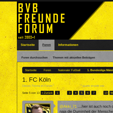
Startseite
Foren
Informationen
Foren durchsuchen
Themen mit aktuellen Beiträgen
Startseite
Foren
Nationaler Fußball
1. Bundesliga Män
1. FC Köln
Dieses Thema im Forum "
1. Bundesliga Männer
" wurde erstellt von
Foren
Seite 5 von 13
< Zurück
1
←
3
4
5
6
7
→
13
W
@Akki_71
....hier ist auch noc
naja die Dummheit der Menschen