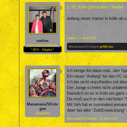
1. FC Köln (@fckoeln) | Twitter
anfang neuer trainer in kölle ab
nadine
,
17. April 2018
nadine
Informationsministerin
Manamana72Cologne
gefällt das.
* BFD - Mitglied *
Ich bringe ihn dann mal...den Sp
Ein neuer “Anfang“ für den FC n
Ich bin nicht unzufrieden mit di
Der Junge scheint nicht untalent
Natürlich ist es in Köln ein gan
Da muß auch er den nächsten “S
Manamana72Colo
Mit Veh hat er zumindest jemande
gne
Aber bei aller “Zeit/Entwicklung“ 
Jungtalent
Manamana72Cologne
,
20. April 2018