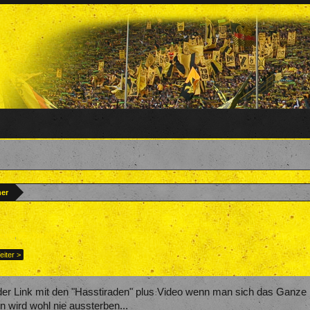
ner
team
,
25. Juli 2017
.
eiter >
h der Link mit den "Hasstiraden" plus Video wenn man sich das Ganze
 wird wohl nie aussterben...