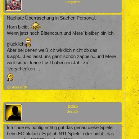
Jungtalent
Nächste Überraschung in Sachen Personal.
Horn bleibt
Wenn jetzt noch Bittencourt und Mere' bleiben bin ich
glücklich
Aber bei denen weiß ich wirklich nicht ob das
klappt....Leo lässt uns ganz schön zappeln...und Mere'
wird sicher keine Lust haben ein Jahr zu
“verschenken“...
26. April 2018
DC65
Besuch
Ich finde es richtig richtig gut das genau diese Spieler
beim FC bleiben. Egal ob N11 Spieler oder nicht...das