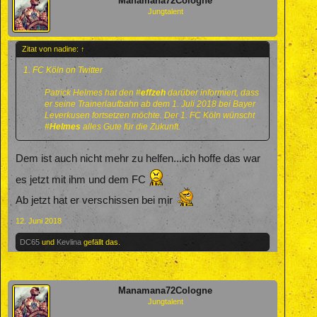
Manamana72Cologne
Jungtalent
Zitat von nadine:
↑
1. FC Köln on Twitter
Patrick Helmes hat den
#
effzeh
darüber informiert, dass
er seine Trainerlaufbahn ab dem 1. Juli 2018 bei Bayer
Leverkusen fortsetzen möchte. Der 1. FC Köln wünscht
#
Helmes
alles Gute für die Zukunft.​
Dem ist auch nicht mehr zu helfen...ich hoffe das war
es jetzt mit ihm und dem FC
Ab jetzt hat er verschissen bei mir
12. Juni 2018
DC65
und
Kevlina
gefällt das.
Manamana72Cologne
Jungtalent