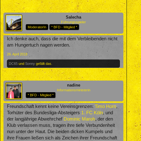
Salecha
Führungsspieler
ModeratorIn
* BFD - Mitglied *
Ich denke auch, dass die mit dem Verbleibenden nicht
am Hungertuch nagen werden.
26. April 2018
DC65
und
Sonny
gefällt das.
nadine
Informationsministerin
* BFD - Mitglied *
Freundschaft kennt keine Vereinsgrenzen:
Timo Horn
,
Torhüter des Bundesliga-Absteigers
1. FC Köln
, und
der langjährige Abwehrchef
Dominic Maroh
, der den
Klub verlassen muss, tragen ihre tiefe Verbundenheit
nun unter der Haut. Die beiden dicken Kumpels und
ihre Frauen ließen sich als Zeichen ihrer Freundschaft