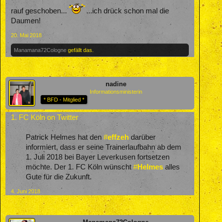
rauf geschoben...
...ich drück schon mal die
Daumen!
20. Mai 2018
Manamana72Cologne
gefällt das.
nadine
Informationsministerin
* BFD - Mitglied *
1. FC Köln on Twitter
Patrick Helmes hat den
#
effzeh
darüber
informiert, dass er seine Trainerlaufbahn ab dem
1. Juli 2018 bei Bayer Leverkusen fortsetzen
möchte. Der 1. FC Köln wünscht
#
Helmes
alles
Gute für die Zukunft. ​
4. Juni 2018