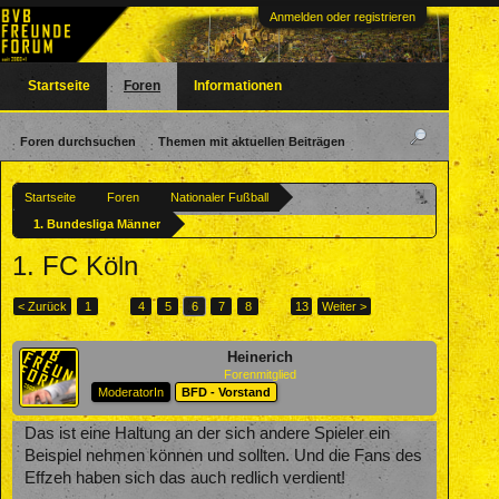
Anmelden oder registrieren
Startseite
Foren
Informationen
Foren durchsuchen
Themen mit aktuellen Beiträgen
Startseite
Foren
Nationaler Fußball
1. Bundesliga Männer
1. FC Köln
< Zurück
1
←
4
5
6
7
8
→
13
Weiter >
Heinerich
Forenmitglied
ModeratorIn
BFD - Vorstand
Das ist eine Haltung an der sich andere Spieler ein
Beispiel nehmen können und sollten. Und die Fans des
Effzeh haben sich das auch redlich verdient!