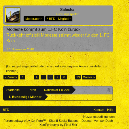
Salecha
Führungsspieler
ModeratorIn
* BFD - Mitglied *
Modeste kommt zum 1.FC Köln zurück
Rückkehr offiziell! Modeste stürmt wieder für den 1. FC
Köln
17. November 2018
(Du musst angemeldet oder registriert sein, um eine Antwort erstellen zu
können.)
< Zurück
1
←
4
5
6
7
8
→
13
Weiter >
Startseite
Foren
Nationaler Fußball
1. Bundesliga Männer
BFD
Kontakt
Hilfe
Nutzungsbedingungen
Forum software by XenForo™
-
Shariff Social Buttons
-
Deutsch von xenDach
XenForo style by Pixel Exit