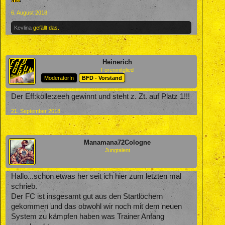
6. August 2018
Kevlina
gefällt das.
Heinerich
Forenmitglied
ModeratorIn
BFD - Vorstand
Der Eff:kölle:zeeh gewinnt und steht z. Zt. auf Platz 1!!!
21. September 2018
Manamana72Cologne
Jungtalent
Hallo...schon etwas her seit ich hier zum letzten mal
schrieb.
Der FC ist insgesamt gut aus den Startlöchern
gekommen und das obwohl wir noch mit dem neuen
System zu kämpfen haben was Trainer Anfang