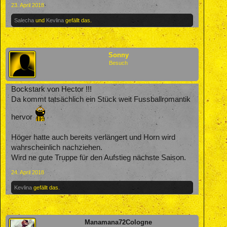
23. April 2018
Salecha
und
Kevlina
gefällt das.
Sonny
Besuch
Bockstark von Hector !!!
Da kommt tatsächlich ein Stück weit Fussballromantik
hervor
Höger hatte auch bereits verlängert und Horn wird
wahrscheinlich nachziehen.
Wird ne gute Truppe für den Aufstieg nächste Saison.
24. April 2018
Kevlina
gefällt das.
Manamana72Cologne