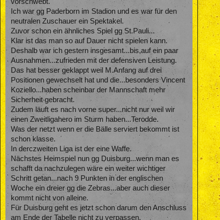
vorschwebt.
Ich war gg Paderborn im Stadion und es war für den
neutralen Zuschauer ein Spektakel.
Zuvor schon ein ähnliches Spiel gg St.Pauli...
Klar ist das man so auf Dauer nicht spielen kann.
Deshalb war ich gestern insgesamt...bis,auf ein paar
Ausnahmen...zufrieden mit der defensiven Leistung.
Das hat besser geklappt weil M.Anfang auf drei
Positionen gewechselt hat und die...besonders Vincent
Koziello...haben scheinbar der Mannschaft mehr
Sicherheit gebracht.
Zudem läuft es nach vorne super...nicht nur weil wir
einen Zweitligahero im Sturm haben...Terodde.
Was der netzt wenn er die Bälle serviert bekommt ist
schon klasse.
In derczweiten Liga ist der eine Waffe.
Nächstes Heimspiel nun gg Duisburg...wenn man es
schafft da nachzulegen wäre ein weiter wichtiger
Schritt getan...nach 9 Punkten in der englischen
Woche ein dreier gg die Zebras...aber auch dieser
kommt nicht von alleine.
Für Duisburg geht es jetzt schon darum den Anschluss
am Ende der Tabelle nicht zu verpassen.