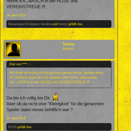
nenne ich...ARSCH in der HOSE und
VEREINSTREUE !!!
26. April 2018
Manamana72Cologne
,
Kevlina
und
Sonny
gefällt das.
Sonny
Besuch
Zitat von ****:
↑
Ich finde es richtig richtig gut das genau diese Spieler beim
FC bleiben. Egal ob N11 Spieler oder nicht...das nenne
ich...ARSCH in der HOSE und VEREINSTREUE !!!
Da bin ich völlig bei Dir
Aber ob da nicht eine "Kleinigkeit" für die genannten
Spieler dabei etwas behilflich war ?
26. April 2018
DC65
gefällt das.