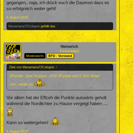
gegangen...naja, ich drück euch die Daumen dass es
so erfolgreich weiter geht!
6. August 2018
Manamana72Cologne
gefällt das.
Heinerich
Forenmitglied
ModeratorIn
BFD - Vorstand
Zitat von Manamana72Cologne:
↑
3Punkte...gute Ansätze...HSV 3Punkte und 5 Tore hinter
uns...weiter so
Vor allem hat der Effzeh die Punkte auswärts geholt
während die Nordlichter zu Hause vergeigt haben ....
Kann so weitergehen!
6. August 2018