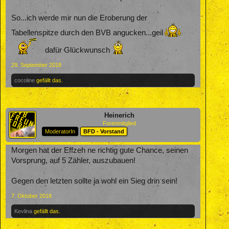
So...ich werde mir nun die Eroberung der
Tabellenspitze durch den BVB angucken...geil
dafür Glückwunsch
29. September 2018
cocoline
gefällt das.
Heinerich
Forenmitglied
ModeratorIn
BFD - Vorstand
Morgen hat der Effzeh ne richtig gute Chance, seinen
Vorsprung, auf 5 Zähler, auszubauen!
Gegen den letzten sollte ja wohl ein Sieg drin sein!
7. Oktober 2018
Kevlina
gefällt das.