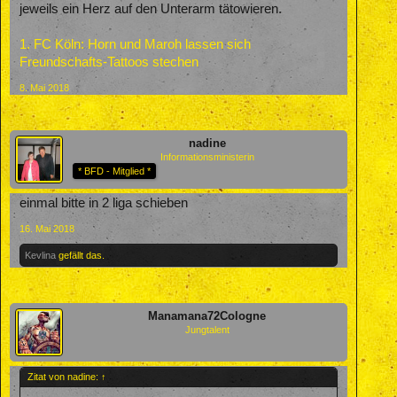
jeweils ein Herz auf den Unterarm tätowieren.
1. FC Köln: Horn und Maroh lassen sich
Freundschafts-Tattoos stechen
8. Mai 2018
nadine
Informationsministerin
* BFD - Mitglied *
einmal bitte in 2 liga schieben
16. Mai 2018
Kevlina
gefällt das.
Manamana72Cologne
Jungtalent
Zitat von nadine:
↑