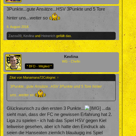
3Punkte...gute Ansätze...HSV 3Punkte und 5 Tore
hinter uns...weiter so
6. August 2018
Zazou09
,
Kevlina
und
Heinerich
gefällt das.
Kevlina
WG - Chefin
* BFD - Mitglied *
Zitat von Manamana72Cologne:
↑
3Punkte...gute Ansätze...HSV 3Punkte und 5 Tore hinter
uns...weiter so
Glückwunsch zu den ersten 3 Punkte...
...da
sieht man, dass der FC ne gewissen Erfahrung hat 2.
Liga zu spielen - ich hab das Spiel HSV gegen Kiel
teilweise gesehen, aber ich hatte den Eindruck als
seien die Hanseaten ziemlich blauäugig ins Spiel