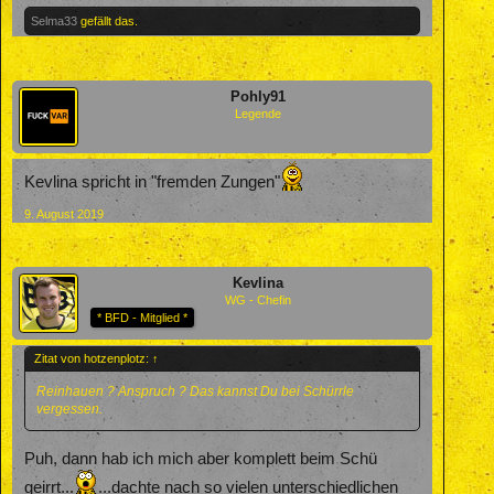
Selma33
gefällt das.
Pohly91
Legende
Kevlina spricht in "fremden Zungen"
9. August 2019
Kevlina
WG - Chefin
* BFD - Mitglied *
Zitat von hotzenplotz:
↑
Reinhauen ? Anspruch ? Das kannst Du bei Schürrle
vergessen.
Puh, dann hab ich mich aber komplett beim Schü
geirrt...
...dachte nach so vielen unterschiedlichen