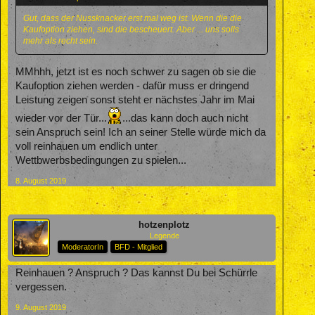
Gut, dass der Nussknacker erst mal weg ist. Wenn die die
Kaufoption ziehen, sind die bescheuert. Aber ... uns solls
mehr als recht sein.
MMhhh, jetzt ist es noch schwer zu sagen ob sie die
Kaufoption ziehen werden - dafür muss er dringend
Leistung zeigen sonst steht er nächstes Jahr im Mai
wieder vor der Tür...
...das kann doch auch nicht
sein Anspruch sein! Ich an seiner Stelle würde mich da
voll reinhauen um endlich unter
Wettbwerbsbedingungen zu spielen...
8. August 2019
hotzenplotz
Legende
ModeratorIn
BFD - Mitglied
Reinhauen ? Anspruch ? Das kannst Du bei Schürrle
vergessen.
9. August 2019