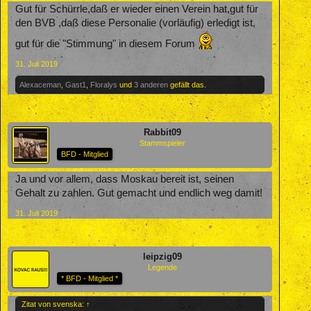
Gut für Schürrle,daß er wieder einen Verein hat,gut für
den BVB ,daß diese Personalie (vorläufig) erledigt ist,
gut für die "Stimmung" in diesem Forum
31. Juli 2019
Alexaceman
,
Gast1
,
Floralys
und
3 anderen
gefällt das.
Rabbit09
Stammspieler
BFD - Mitglied
Ja und vor allem, dass Moskau bereit ist, seinen
Gehalt zu zahlen. Gut gemacht und endlich weg damit!
31. Juli 2019
leipzig09
Legende
* BFD - Mitglied *
Zitat von svenska:
↑