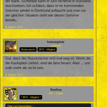
der Bank. Scheinbar kann er sich nichtmal in Russland
durchsetzen. Ich schätze, dass er im kommenden
Sommer wieder in Dortmund auftaucht und man vor
der gleichen Situation steht wie diesen Sommer
bereits..
8. August 2019
hotzenplotz
Legende
ModeratorIn
BFD - Mitglied
Gut, dass der Nussknacker erst mal weg ist. Wenn die
die Kaufoption ziehen, sind die bescheuert. Aber ... uns
solls mehr als recht sein.
8. August 2019
Kevlina
WG - Chefin
* BFD - Mitglied *
Zitat von hotzenplotz:
↑