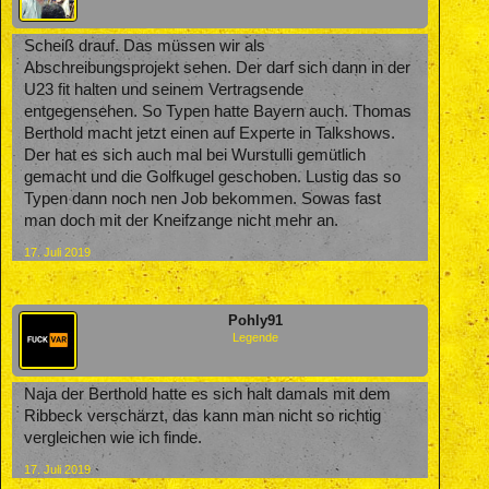
Scheiß drauf. Das müssen wir als
Abschreibungsprojekt sehen. Der darf sich dann in der
U23 fit halten und seinem Vertragsende
entgegensehen. So Typen hatte Bayern auch. Thomas
Berthold macht jetzt einen auf Experte in Talkshows.
Der hat es sich auch mal bei Wurstulli gemütlich
gemacht und die Golfkugel geschoben. Lustig das so
Typen dann noch nen Job bekommen. Sowas fast
man doch mit der Kneifzange nicht mehr an.
17. Juli 2019
Pohly91
Legende
Naja der Berthold hatte es sich halt damals mit dem
Ribbeck verschärzt, das kann man nicht so richtig
vergleichen wie ich finde.
17. Juli 2019