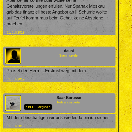
Aber keiner konnte oder wollte seine
Gehaltsvorstellungen erfüllen. Nur Spartak Moskau
gab das finanziell beste Angebot ab !! Schürrle wollte
auf Teufel komm raus beim Gehalt keine Abstriche
machen.
31. Juli 2019
dausi
Stammspieler
Preiset den Herrn....Erstmsl weg mit dem....
31. Juli 2019
Saar-Borusse
Führungsspieler
* BFD - Mitglied *
Mit dem beschäftigen wir uns wieder,da bin ich sicher.
31. Juli 2019