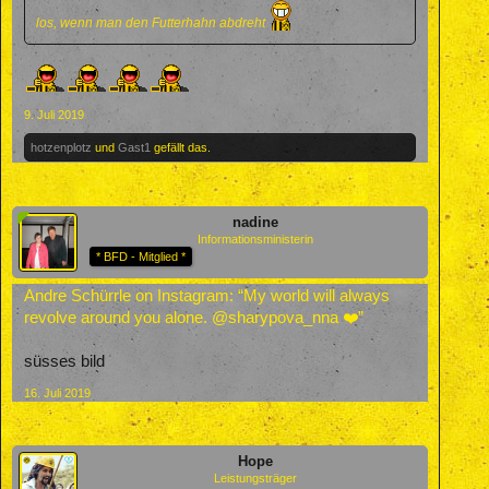
los, wenn man den Futterhahn abdreht
9. Juli 2019
hotzenplotz
und
Gast1
gefällt das.
nadine
Informationsministerin
* BFD - Mitglied *
Andre Schürrle on Instagram: “My world will always
revolve around you alone. @sharypova_nna ❤️”
süsses bild
16. Juli 2019
Hope
Leistungsträger