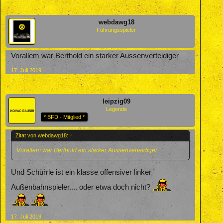
webdawg18
Führungsspieler
Vorallem war Berthold ein starker Aussenverteidiger
17. Juli 2019
leipzig09
Legende
* BFD - Mitglied *
Zitat von webdawg18:
↑
Vorallem war Berthold ein starker Aussenverteidiger
Und Schürrle ist ein klasse offensiver linker
Außenbahnspieler.... oder etwa doch nicht?
17. Juli 2019