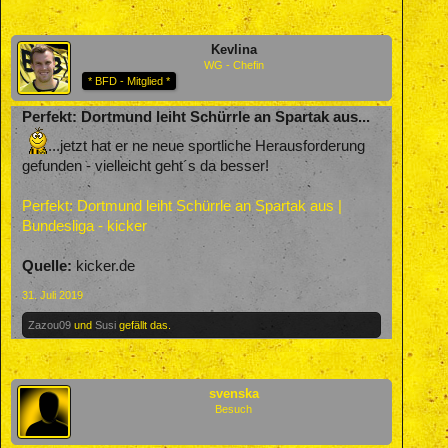
Kevlina
WG - Chefin
* BFD - Mitglied *
Perfekt: Dortmund leiht Schürrle an Spartak aus...
...jetzt hat er ne neue sportliche Herausforderung
gefunden - vielleicht geht´s da besser!
Perfekt: Dortmund leiht Schürrle an Spartak aus |
Bundesliga - kicker
Quelle:
kicker.de
31. Juli 2019
Zazou09
und
Susi
gefällt das.
svenska
Besuch