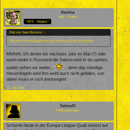
Kevlina
WG - Chefin
* BFD - Mitglied *
Zitat von Saar-Borusse:
↑
Mit dem beschäftigen wir uns wieder,da bin ich sicher.
MMhhh, ich denke bis nächstes Jahr im Mai (?) oder
wann endet in Russland die Saison wird er da spielen,
später sehen wir weiter...
...denn das ständige
Herumtingeln wird ihm wohl auch nicht gefallen, von
daher muss er sich anstrengen!
31. Juli 2019
Selma33
Hoffnungsträger
Schürrle heute in der Europa League Quali vorerst auf