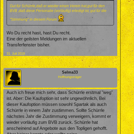
Gut für Schürrle,daß er wieder einen Verein hat,gut für den
BVB ,daß diese Personalie (vorläufig) erledigt ist, gut für die
"Stimmung" in diesem Forum
Wo Du recht hast, hast Du recht.
Eine der geilsten Meldungen im aktuellen
Transferfenster bisher.
31. Juli 2019
Selma33
Hoffnungsträger
Auch ich freue mich sehr, dass Schürrle erstmal "weg"
ist. Aber: Die Kaufoption ist sehr ungewöhnlich. Bei
dieser Kaufoption müssen sowohl Spartak als auch
Schürrle in einem Jahr zustimmen. Sollte Schürrle
nächstes Jahr die Zustimmung verweigern, kommt er
wieder vorläufig zum BVB zurück. Schürrle hat
anscheinend auf Angebote aus den Topligen gehofft.