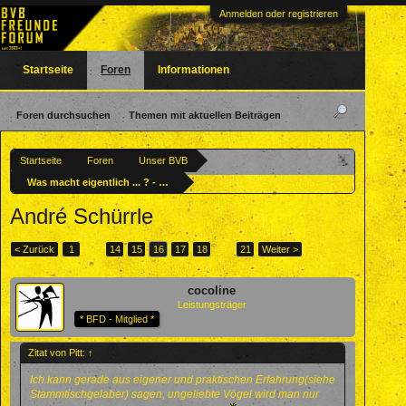
Anmelden oder registrieren
Startseite
Foren
Informationen
Foren durchsuchen
Themen mit aktuellen Beiträgen
Startseite
Foren
Unser BVB
Was macht eigentlich ... ? - Ehemalige BVBler
André Schürrle
< Zurück
1
←
14
15
16
17
18
→
21
Weiter >
cocoline
Leistungsträger
* BFD - Mitglied *
Zitat von Pitt:
↑
Ich kann gerade aus eigener und praktischen Erfahrung(siehe
Stammtischgelaber) sagen, ungeliebte Vögel wird man nur