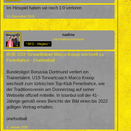
Im Hinspiel haben sie noch 1:0 verloren
10. Dezember 2019
nadine
Informationsministerin
* BFD - Mitglied *
BVB: U19-Torwarttrainer Marco Knoop wechselt zu
Fenerbahce - Onefootball
Bundesligist Borussia Dortmund verliert ein
Trainertalent. U19-Torwartcoach Marco Knoop
wechselt zum türkischen Top-Klub Fenerbahce, wie
der Traditionsverein am Donnerstag auf seiner
Webseite offiziell mitteilte. In Istanbul soll der 41-
Jährige gemäß eines Berichts der Bild einen bis 2022
gültigen Vertrag erhalten.
onefootball
3. Januar 2020