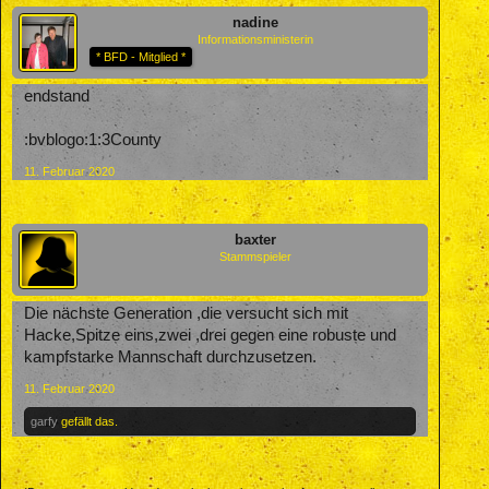
nadine
Informationsministerin
* BFD - Mitglied *
endstand
:bvblogo:1:3County
11. Februar 2020
baxter
Stammspieler
Die nächste Generation ,die versucht sich mit
Hacke,Spitze eins,zwei ,drei gegen eine robuste und
kampfstarke Mannschaft durchzusetzen.
11. Februar 2020
garfy
gefällt das.