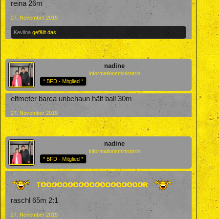
reina 26m
27. November 2019
Kevlina
gefällt das.
nadine
Informationsministerin
* BFD - Mitglied *
elfmeter barca unbehaun hält ball 30m
27. November 2019
nadine
Informationsministerin
* BFD - Mitglied *
raschl 65m 2:1
27. November 2019