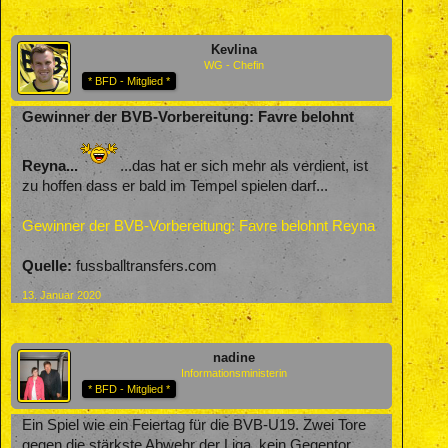
Kevlina
WG - Chefin
* BFD - Mitglied *
Gewinner der BVB-Vorbereitung: Favre belohnt
Reyna...
...das hat er sich mehr als verdient, ist
zu hoffen dass er bald im Tempel spielen darf...
Gewinner der BVB-Vorbereitung: Favre belohnt Reyna
Quelle:
fussballtransfers.com
13. Januar 2020
nadine
Informationsministerin
* BFD - Mitglied *
Ein Spiel wie ein Feiertag für die BVB-U19. Zwei Tore
gegen die stärkste Abwehr der Liga, kein Gegentor