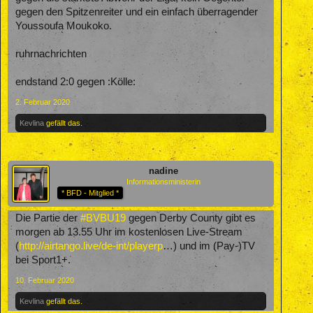
gegen den Spitzenreiter und ein einfach überragender
Youssoufa Moukoko.
ruhrnachrichten
endstand 2:0 gegen :Kölle:
2. Februar 2020
Kevlina
gefällt das.
nadine
Informationsministerin
* BFD - Mitglied *
Die Partie der
#BVBU19
gegen Derby County gibt es
morgen ab 13.55 Uhr im kostenlosen Live-Stream
(
http://airtango.live/de-int/playerp
…) und im (Pay-)TV
bei Sport1+.
10. Februar 2020
Kevlina
gefällt das.