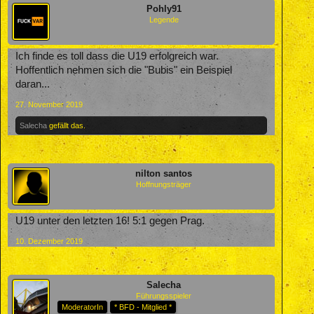
Pohly91
Legende
Ich finde es toll dass die U19 erfolgreich war.
Hoffentlich nehmen sich die "Bubis" ein Beispiel
daran...
27. November 2019
Salecha
gefällt das.
nilton santos
Hoffnungsträger
U19 unter den letzten 16! 5:1 gegen Prag.
10. Dezember 2019
Salecha
Führungsspieler
ModeratorIn
* BFD - Mitglied *