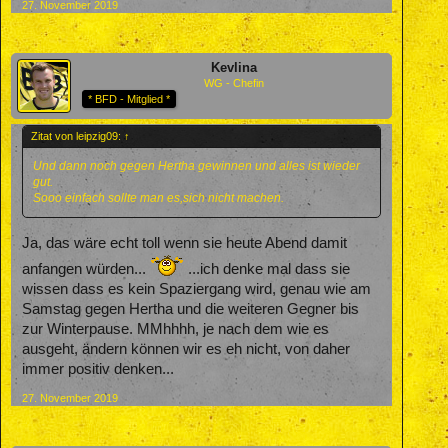
27. November 2019
Kevlina
WG - Chefin
* BFD - Mitglied *
Zitat von leipzig09:
↑
Und dann noch gegen Hertha gewinnen und alles ist wieder
gut.
Sooo einfach sollte man es,sich nicht machen.
Ja, das wäre echt toll wenn sie heute Abend damit
anfangen würden...
...ich denke mal dass sie
wissen dass es kein Spaziergang wird, genau wie am
Samstag gegen Hertha und die weiteren Gegner bis
zur Winterpause. MMhhhh, je nach dem wie es
ausgeht, ändern können wir es eh nicht, von daher
immer positiv denken...
27. November 2019