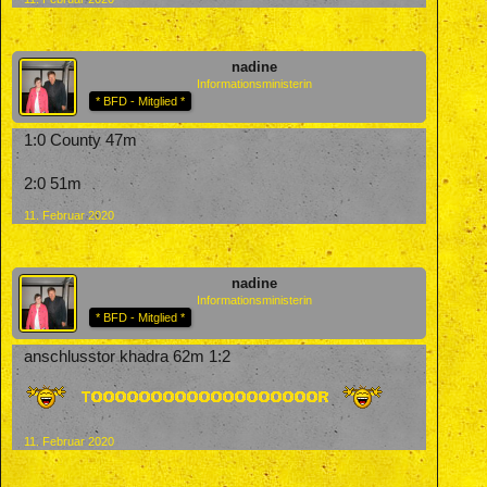
nadine
Informationsministerin
* BFD - Mitglied *
1:0 County 47m
2:0 51m
11. Februar 2020
nadine
Informationsministerin
* BFD - Mitglied *
anschlusstor khadra 62m 1:2
11. Februar 2020