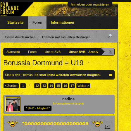
Anmelden oder registrieren
Startseite
Foren
Informationen
Foren durchsuchen
Themen mit aktuellen Beiträgen
Startseite
Foren
Unser BVB
Unser BVB - Archiv
Borussia Dortmund = U19
Status des Themas:
Es sind keine weiteren Antworten möglich.
< Zurück
1
←
12
13
14
15
16
17
Weiter >
nadine
Informationsministerin
* BFD - Mitglied *
1:1