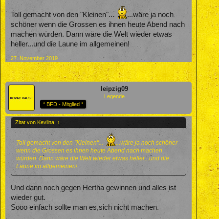
Toll gemacht von den "Kleinen"...
...wäre ja noch
schöner wenn die Grossen es ihnen heute Abend nach
machen würden. Dann wäre die Welt wieder etwas
heller...und die Laune im allgemeinen!
27. November 2019
leipzig09
Legende
* BFD - Mitglied *
Zitat von Kevlina:
↑
Toll gemacht von den "Kleinen"...
...wäre ja noch schöner
wenn die Grossen es ihnen heute Abend nach machen
würden. Dann wäre die Welt wieder etwas heller...und die
Laune im allgemeinen!
Und dann noch gegen Hertha gewinnen und alles ist
wieder gut.
Sooo einfach sollte man es,sich nicht machen.