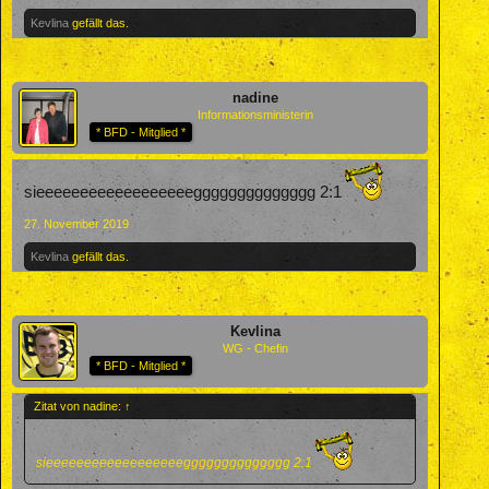
Kevlina
gefällt das.
nadine
Informationsministerin
* BFD - Mitglied *
sieeeeeeeeeeeeeeeeeegggggggggggggg 2:1
27. November 2019
Kevlina
gefällt das.
Kevlina
WG - Chefin
* BFD - Mitglied *
Zitat von nadine:
↑
sieeeeeeeeeeeeeeeeeegggggggggggggg 2:1