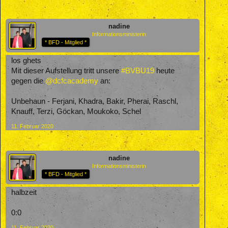
nadine
Informationsministerin
* BFD - Mitglied *
los ghets
Mit dieser Aufstellung tritt unsere
#BVBU19
heute
gegen die
@dcfcacademy
an:
Unbehaun - Ferjani, Khadra, Bakir, Pherai, Raschl,
Knauff, Terzi, Göckan, Moukoko, Schel
11. Februar 2020
nadine
Informationsministerin
* BFD - Mitglied *
halbzeit
0:0
11. Februar 2020