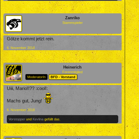
Zanriko
Stammspieler
Götze kommt jetzt rein.
6. November 2018
Heinerich
Forenmitglied
ModeratorIn
BFD - Vorstand
Uiii, Mario!!?? :cool!:
Machs gut, Jung!
6. November 2018
Vorstopper
und
Kevlina
gefällt das.