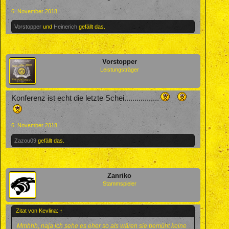
6. November 2018
Vorstopper
und
Heinerich
gefällt das.
Vorstopper
Leistungsträger
Konferenz ist echt die letzte Schei.................
6. November 2018
Zazou09
gefällt das.
Zanriko
Stammspieler
Zitat von Kevlina:
↑
Mmhhh, naja ich sehe es eher so als wären sie bemüht keine