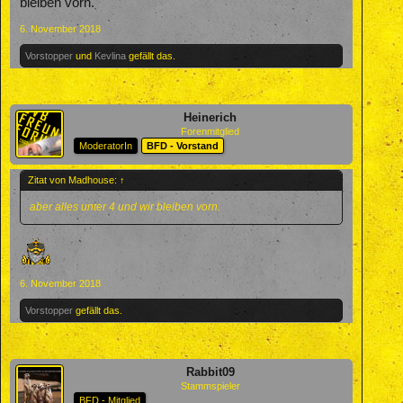
bleiben vorn.
6. November 2018
Vorstopper
und
Kevlina
gefällt das.
Heinerich
Forenmitglied
ModeratorIn
BFD - Vorstand
Zitat von Madhouse:
↑
aber alles unter 4 und wir bleiben vorn.
6. November 2018
Vorstopper
gefällt das.
Rabbit09
Stammspieler
BFD - Mitglied