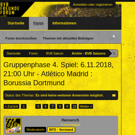
Anmelden oder registrieren
Startseite
Foren
Informationen
Foren durchsuchen
Themen mit aktuellen Beiträgen
Startseite
Foren
BVB Saison
Archiv - BVB Saisons
Gruppenphase 4. Spiel: 6.11.2018,
21:00 Uhr - Atlético Madrid :
Borussia Dortmund
Status des Themas:
Es sind keine weiteren Antworten möglich.
< Zurück
1
←
5
6
7
8
9
10
Weiter >
Heinerich
Forenmitglied
ModeratorIn
BFD - Vorstand