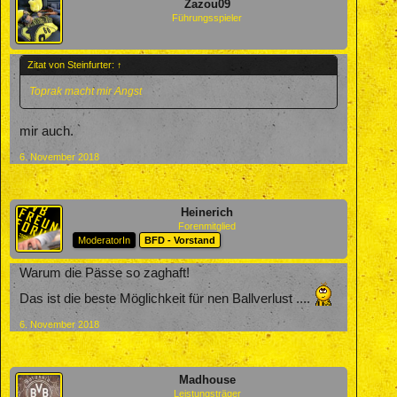
Zazou09
Führungsspieler
Zitat von Steinfurter:
↑
Toprak macht mir Angst
mir auch.
6. November 2018
Heinerich
Forenmitglied
ModeratorIn
BFD - Vorstand
Warum die Pässe so zaghaft!
Das ist die beste Möglichkeit für nen Ballverlust ....
6. November 2018
Madhouse
Leistungsträger