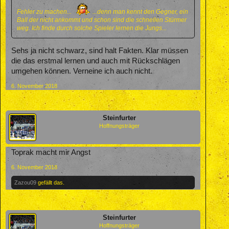
Fehler zu machen...
...denn man kennt den Gegner, ein
Ball der nicht ankommt und schon sind die schnellen Stürmer
weg. Ich finde durch solche Spieler lernen die Jungs...
Sehs ja nicht schwarz, sind halt Fakten. Klar müssen
die das erstmal lernen und auch mit Rückschlägen
umgehen können. Verneine ich auch nicht.
6. November 2018
Steinfurter
Hoffnungsträger
Toprak macht mir Angst
6. November 2018
Zazou09
gefällt das.
Steinfurter
Hoffnungsträger