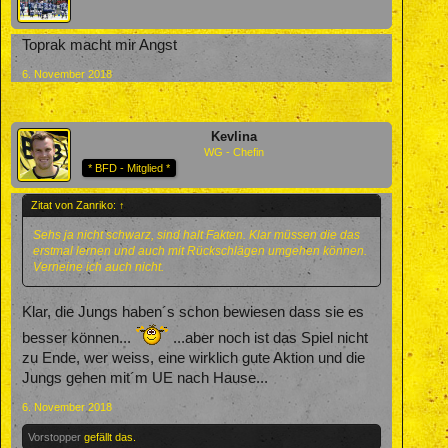
Toprak macht mir Angst
6. November 2018
Kevlina
WG - Chefin
* BFD - Mitglied *
Zitat von Zanriko:
↑
Sehs ja nicht schwarz, sind halt Fakten. Klar müssen die das
erstmal lernen und auch mit Rückschlägen umgehen können.
Verneine ich auch nicht.
Klar, die Jungs haben´s schon bewiesen dass sie es
besser können...
...aber noch ist das Spiel nicht
zu Ende, wer weiss, eine wirklich gute Aktion und die
Jungs gehen mit´m UE nach Hause...
6. November 2018
Vorstopper
gefällt das.