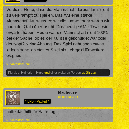
Verdient! Hoffe, dass die Mannschaft daraus lernt nicht
zu verkrampft zu spielen. Das AM eine starke
Mannschaft ist, wussten wir alle, umso mehr waren wir
nach der Gala überrascht. Das heutige AM ist was wir
erwartet haben. Heute war die Mannschaft nicht 100%
bei der Sache, ob es der Kulisse geschuldet war oder
der Kopf? Keine Ahnung. Das Spiel geht noch etwas,
jedoch sehe ich dieses Spiel als Lehrgeld für weitere
Gegner.
6. November 2018
Floralys
,
Heinerich
,
Hope
und
einer weiteren Person
gefällt das.
Madhouse
Leistungsträger
* BFD - Mitglied *
hoffe das hilft für Samstag.
6. November 2018