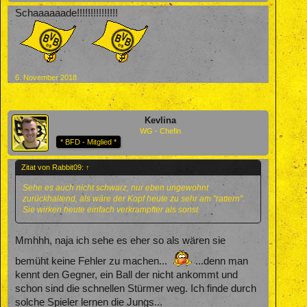
Schaaaaaade!!!!!!!!!!!!!!!
6. November 2018
Kevlina
WG - Chefin
* BFD - Mitglied *
Zitat von Rabbit09:
↑
Sehe es auch nicht schwarz, nur eben ungewohnt
zurückhaltend, als wäre der Kopf heute zu sehr am "rattern".
Sie wirken heute einfach verkrampfter als sonst.
Mmhhh, naja ich sehe es eher so als wären sie
bemüht keine Fehler zu machen...
...denn man
kennt den Gegner, ein Ball der nicht ankommt und
schon sind die schnellen Stürmer weg. Ich finde durch
solche Spieler lernen die Jungs...