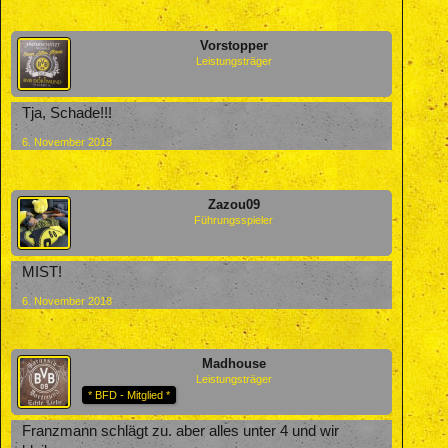
Vorstopper
Leistungsträger
Tja, Schade!!!
6. November 2018
Zazou09
Führungsspieler
MIST!
6. November 2018
Madhouse
Leistungsträger
* BFD - Mitglied *
Franzmann schlägt zu. aber alles unter 4 und wir