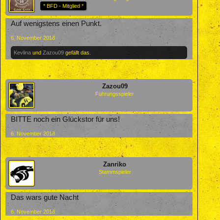
* BFD - Mitglied *
Auf wenigstens einen Punkt.
6. November 2018
Kevlina
und
Zazou09
gefällt das.
Zazou09
Führungsspieler
BITTE noch ein Glückstor für uns!
6. November 2018
Zanriko
Stammspieler
Das wars gute Nacht
6. November 2018