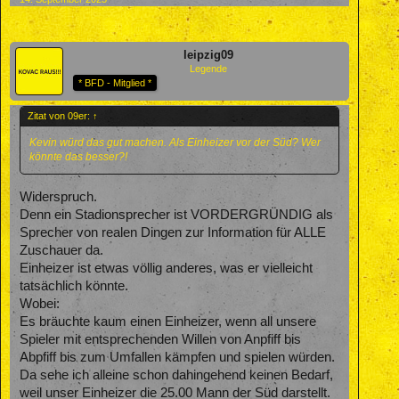
leipzig09
Legende
* BFD - Mitglied *
Zitat von 09er:
↑
Kevin würd das gut machen. Als Einheizer vor der Süd? Wer
könnte das besser?!
Widerspruch.
Denn ein Stadionsprecher ist VORDERGRÜNDIG als
Sprecher von realen Dingen zur Information für ALLE
Zuschauer da.
Einheizer ist etwas völlig anderes, was er vielleicht
tatsächlich könnte.
Wobei:
Es bräuchte kaum einen Einheizer, wenn all unsere
Spieler mit entsprechenden Willen von Anpfiff bis
Abpfiff bis zum Umfallen kämpfen und spielen würden.
Da sehe ich alleine schon dahingehend keinen Bedarf,
weil unser Einheizer die 25.00 Mann der Süd darstellt.