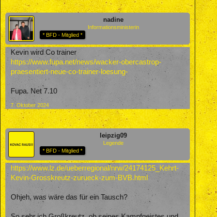
nadine
Informationsministerin
* BFD - Mitglied *
Kevin wird Co trainer
https://www.fupa.net/news/wacker-obercastrop-
praesentiert-neue-co-trainer-loesung-
Fupa. Net 7.10
7. Oktober 2024
leipzig09
Legende
* BFD - Mitglied *
https://www.lz.de/ueberregional/nrw/24174125_Kehrt-
Kevin-Grosskreutz-zurueck-zum-BVB.html
Ohjeh, was wäre das für ein Tausch?
So sehr ich Großkreutz, ob seines Kampfgeistes und