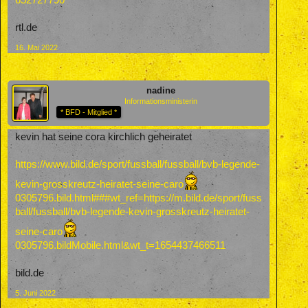
652727790
rtl.de
16. Mai 2022
nadine
Informationsministerin
* BFD - Mitglied *
kevin hat seine cora kirchlich geheiratet
https://www.bild.de/sport/fussball/fussball/bvb-legende-
kevin-grosskreutz-heiratet-seine-caro
0305796.bild.html###wt_ref=https://m.bild.de/sport/fuss
ball/fussball/bvb-legende-kevin-grosskreutz-heiratet-
seine-caro
0305796.bildMobile.html&wt_t=1654437466511
bild.de
5. Juni 2022