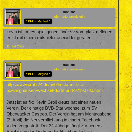
nadine
Informationsministerin
* BFD - Mitglied *
kevin ist im testspiel gegen lüner sv vom platz geflogen
er ist mit einem mitspieler aneiander geraten .
11. Juli 2022
nadine
Informationsministerin
* BFD - Mitglied *
https://www.ruhr24.de/bvb/heckmeck-...-
boevinghausen-wechsel-dortmund-92190790.html
Jetzt ist es fix: Kevin Großkreutz hat einen neuen
Verein. Der einstige BVB-Star wechsel zum SV
Oberwacker Castrop. Der Verein hat am Montagabend
(3. April) die Neuverpflichtung in einem Facebook-
Video vorgestellt. Der 34-Jährige fängt zur neuen
Spielzeit in der Dortmunder Nachbarstadt an.