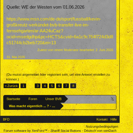
Quelle: WE der Westen vom 01.06.2026
https://www.msn.com/de-de/sport/fussball/kevin-
großkreutz-verkündet-bvb-transfer-live-im-
fernsehgarten/ar-AA24uCaz?
ocid=msedgdhp&pc=HCTS&cvid=6a1c9c764f724d3d8
c51744cb2beb720&ei=13
Zuletzt von einem Moderator bearbeitet:
2. Juni 2026
31. Mai 2026
(Du musst angemeldet oder registriert sein, um eine Antwort erstellen zu
können.)
< Zurück
1
←
3
4
5
6
7
8
Startseite
Foren
Unser BVB
Was macht eigentlich ... ? - Ehemalige BVBler
BFD
Kontakt
Hilfe
Nutzungsbedingungen
Forum software by XenForo™
-
Shariff Social Buttons
-
Deutsch von xenDach