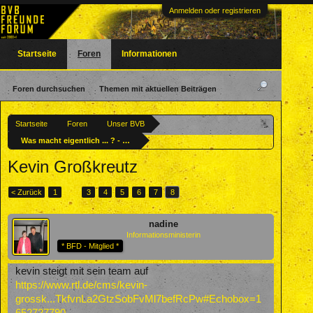
Anmelden oder registrieren
Startseite
Foren
Informationen
Foren durchsuchen
Themen mit aktuellen Beiträgen
Startseite
Foren
Unser BVB
Was macht eigentlich ... ? - Ehemalige BVBler
Kevin Großkreutz
< Zurück
1
←
3
4
5
6
7
8
nadine
Informationsministerin
* BFD - Mitglied *
kevin steigt mit sein team auf
https://www.rtl.de/cms/kevin-
grossk...TkfvnLa2GtzSobFvMl7befRcPw#Echobox=1