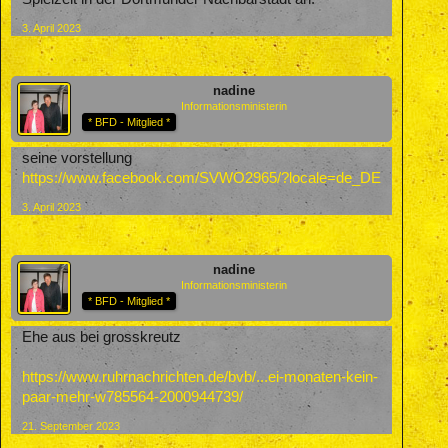
3. April 2023
nadine
Informationsministerin
* BFD - Mitglied *
seine vorstellung
https://www.facebook.com/SVWO2965/?locale=de_DE
3. April 2023
nadine
Informationsministerin
* BFD - Mitglied *
Ehe aus bei grosskreutz
https://www.ruhrnachrichten.de/bvb/...ei-monaten-kein-
paar-mehr-w785564-2000944739/
21. September 2023