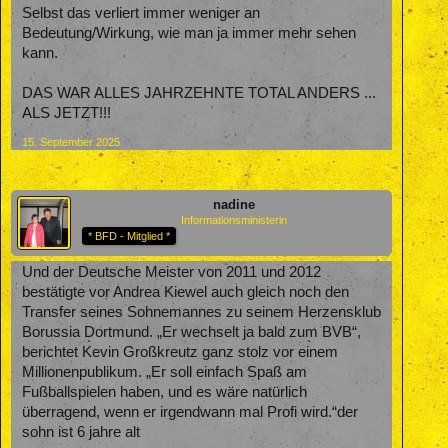
Selbst das verliert immer weniger an
Bedeutung/Wirkung, wie man ja immer mehr sehen
kann.
DAS WAR ALLES JAHRZEHNTE TOTAL ANDERS ...
ALS JETZT!!!
15. September 2025
nadine
Informationsministerin
* BFD - Mitglied *
Und der Deutsche Meister von 2011 und 2012
bestätigte vor Andrea Kiewel auch gleich noch den
Transfer seines Sohnemannes zu seinem Herzensklub
Borussia Dortmund. „Er wechselt ja bald zum BVB“,
berichtet Kevin Großkreutz ganz stolz vor einem
Millionenpublikum. „Er soll einfach Spaß am
Fußballspielen haben, und es wäre natürlich
überragend, wenn er irgendwann mal Profi wird.“der
sohn ist 6 jahre alt