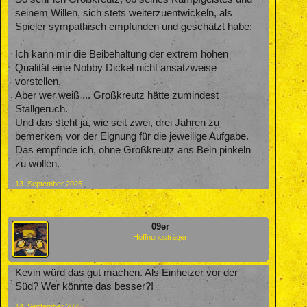
seinem Willen, sich stets weiterzuentwickeln, als
Spieler sympathisch empfunden und geschätzt habe:
Ich kann mir die Beibehaltung der extrem hohen
Qualität eine Nobby Dickel nicht ansatzweise
vorstellen.
Aber wer weiß ... Großkreutz hätte zumindest
Stallgeruch.
Und das steht ja, wie seit zwei, drei Jahren zu
bemerken, vor der Eignung für die jeweilige Aufgabe.
Das empfinde ich, ohne Großkreutz ans Bein pinkeln
zu wollen.
13. September 2025
09er
Hoffnungsträger
Kevin würd das gut machen. Als Einheizer vor der
Süd? Wer könnte das besser?!
14. September 2025