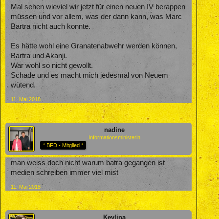
Mal sehen wieviel wir jetzt für einen neuen IV berappen
müssen und vor allem, was der dann kann, was Marc
Bartra nicht auch konnte.
Es hätte wohl eine Granatenabwehr werden können,
Bartra und Akanji.
War wohl so nicht gewollt.
Schade und es macht mich jedesmal von Neuem
wütend.
11. Mai 2018
nadine
Informationsministerin
* BFD - Mitglied *
man weiss doch nicht warum batra gegangen ist
medien schreiben immer viel mist
11. Mai 2018
Kevlina