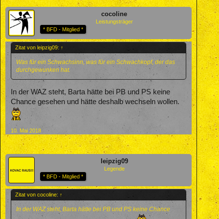
cocoline
Leistungsträger
* BFD - Mitglied *
Zitat von leipzig09:
↑
Was für ein Schwachsinn, was für ein Schwachkopf, der das
durchgewunken hat.
In der WAZ steht, Barta hätte bei PB und PS keine
Chance gesehen und hätte deshalb wechseln wollen.
10. Mai 2018
leipzig09
Legende
* BFD - Mitglied *
Zitat von cocoline:
↑
In der WAZ steht, Barta hätte bei PB und PS keine Chance