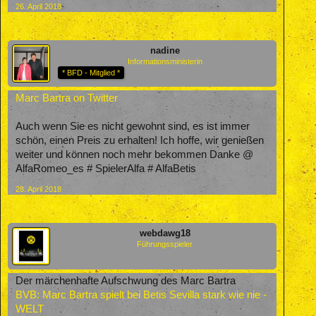
26. April 2018
nadine
Informationsministerin
* BFD - Mitglied *
Marc Bartra on Twitter
Auch wenn Sie es nicht gewohnt sind, es ist immer
schön, einen Preis zu erhalten! Ich hoffe, wir genießen
weiter und können noch mehr bekommen Danke @
AlfaRomeo_es # SpielerAlfa # AlfaBetis
28. April 2018
webdawg18
Führungsspieler
Der märchenhafte Aufschwung des Marc Bartra
BVB: Marc Bartra spielt bei Betis Sevilla stark wie nie -
WELT