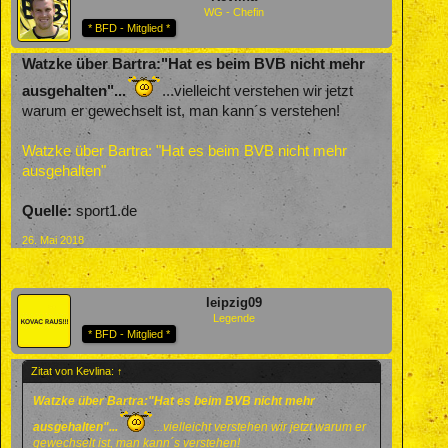
WG - Chefin
* BFD - Mitglied *
Watzke über Bartra:"Hat es beim BVB nicht mehr
ausgehalten"...
...vielleicht verstehen wir jetzt
warum er gewechselt ist, man kann´s verstehen!
Watzke über Bartra: "Hat es beim BVB nicht mehr
ausgehalten"
Quelle:
sport1.de
26. Mai 2018
leipzig09
Legende
* BFD - Mitglied *
Zitat von Kevlina:
↑
Watzke über Bartra:"Hat es beim BVB nicht mehr
ausgehalten"...
...vielleicht verstehen wir jetzt warum er
gewechselt ist, man kann´s verstehen!