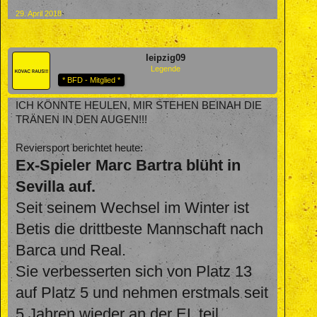
29. April 2018
leipzig09
Legende
* BFD - Mitglied *
ICH KÖNNTE HEULEN, MIR STEHEN BEINAH DIE
TRÄNEN IN DEN AUGEN!!!
Reviersport berichtet heute:
Ex-Spieler Marc Bartra blüht in
Sevilla auf.
Seit seinem Wechsel im Winter ist
Betis die drittbeste Mannschaft nach
Barca und Real.
Sie verbesserten sich von Platz 13
auf Platz 5 und nehmen erstmals seit
5 Jahren wieder an der EL teil.