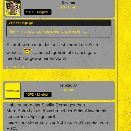
Kevlina
WG - Chefin
* BFD - Mitglied *
Zitat von leipzig09:
↑
Bei mir trocknen die Tränen jetzt gleich recht nicht!
Stimmt, wenn man das so liest kommt der Stich
wieder...
...aber ich gratulier ihm auch ganz
herzlich zur gewonnenen Wahl!
4. Juni 2018
leipzig09
Legende
* BFD - Mitglied *
Habe gestern das Sevilla-Derby gesehen.
Marc Batra hat als Abwehrchef der Betis-Abwehr ein
souveränes Spiel gespielt.
Leider musste er kurz vor Schluss leicht verletzt vom
Platz.