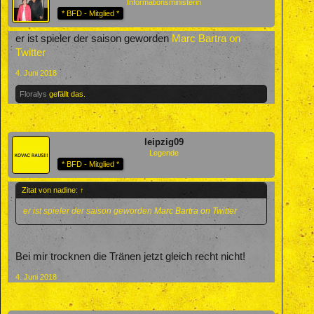
Informationsministerin
* BFD - Mitglied *
er ist spieler der saison geworden
Marc Bartra on
Twitter
4. Juni 2018
Floralys
gefällt das.
leipzig09
Legende
* BFD - Mitglied *
Zitat von nadine:
↑
er ist spieler der saison geworden
Marc Bartra on Twitter
Bei mir trocknen die Tränen jetzt gleich recht nicht!
4. Juni 2018