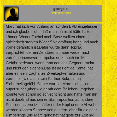
george b.
Hoffnungsträger
Marc hat sich von Anfang an auf den BVB eingelassen
und ich glaube nicht ,daß man ihn nicht hätte halten
können.Weder Tuchel noch Bosz wollten einen
spielerisch starken IV,der Spieleröffnug kann und auch
vorne gefährlich ist.Dafür wurde dann Toprak
verpflichtet ,der ein Zerstörer ist ,aber weder nach
vorne nennenswerte Impulse setzt noch im 16er
Gefahr bedeutet ,wenn man den des Gegners meint
und nicht den eigenen.Das ist ne richtige Kante ,hat
aber ein sehr zaghaftes Zweikapfverhalten und
vermittelt ,wie auch sein Partner Sokratis null
Sicherheitsgefühl. Sicher war bei Marc nicht aller
super,super ,aber wie er mit dem Bällchen umgehen
konnte war schon so schlecht nicht und hätte man ihn
nicht dauernd aus seiner Stammposition auf andere
Positionen versetzt ,hätter er der Kopf unsere Abwehr
werden können.Schnee von gestern ,aber für die paar
Pimperlinge ,die Marc gekostet hat gibts zur Zeit nix