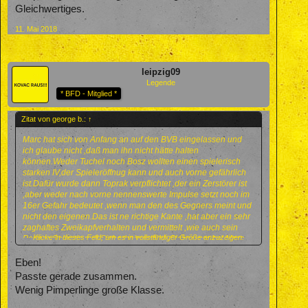
Gleichwertiges.
11. Mai 2018
leipzig09
Legende
* BFD - Mitglied *
Zitat von george b.:
↑
Marc hat sich von Anfang an auf den BVB eingelassen und
ich glaube nicht ,daß man ihn nicht hätte halten
können.Weder Tuchel noch Bosz wollten einen spielerisch
starken IV,der Spieleröffnug kann und auch vorne gefährlich
ist.Dafür wurde dann Toprak verpflichtet ,der ein Zerstörer ist
,aber weder nach vorne nennenswerte Impulse setzt noch im
16er Gefahr bedeutet ,wenn man den des Gegners meint und
nicht den eigenen.Das ist ne richtige Kante ,hat aber ein sehr
zaghaftes Zweikapfverhalten und vermittelt ,wie auch sein
Klicke in dieses Feld, um es in vollständiger Größe anzuzeigen.
Partner Sokratis null Sicherheitsgefühl. Sicher war bei Marc
nicht aller super,super ,aber wie er mit dem Bällchen
umgehen konnte war schon so schlecht nicht und hätte man
Eben!
ihn nicht dauernd aus seiner Stammposition auf andere
Passte gerade zusammen.
Positionen versetzt ,hätter er der Kopf unsere Abwehr werden
Wenig Pimperlinge große Klasse.
können.Schnee von gestern ,aber für die paar Pimperlinge
,die Marc gekostet hat gibts zur Zeit nix Gleichwertiges.