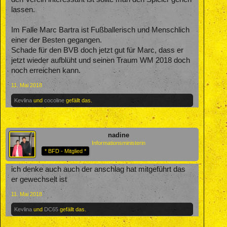
lassen.
Im Falle Marc Bartra ist Fußballerisch und Menschlich
einer der Besten gegangen.
Schade für den BVB doch jetzt gut für Marc, dass er
jetzt wieder aufblüht und seinen Traum WM 2018 doch
noch erreichen kann.
11. Mai 2018
Kevlina
und
cocoline
gefällt das.
nadine
Informationsministerin
* BFD - Mitglied *
ich denke auch auch der anschlag hat mitgeführt das
er gewechselt ist
11. Mai 2018
Kevlina
und
DC65
gefällt das.