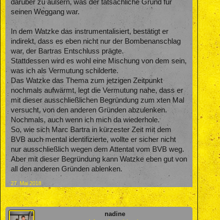
darüber zu äußern, was der tatsächliche Grund für
seinen Weggang war.
In dem Watzke das instrumentalisiert, bestätigt er
indirekt, dass es eben nicht nur der Bombenanschlag
war, der Bartras Entschluss prägte.
Stattdessen wird es wohl eine Mischung von dem sein,
was ich als Vermutung schilderte.
Das Watzke das Thema zum jetzigen Zeitpunkt
nochmals aufwärmt, legt die Vermutung nahe, dass er
mit dieser ausschließlichen Begründung zum xten Mal
versucht, von den anderen Gründen abzulenken.
Nochmals, auch wenn ich mich da wiederhole.
So, wie sich Marc Bartra in kürzester Zeit mit dem
BVB auch mental identifizierte, wollte er sicher nicht
nur ausschließlich wegen dem Attentat vom BVB weg.
Aber mit dieser Begründung kann Watzke eben gut von
all den anderen Gründen ablenken.
27. Mai 2018
nadine