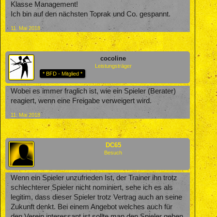
Klasse Management!
Ich bin auf den nächsten Toprak und Co. gespannt.
11. Mai 2018
cocoline
Leistungsträger
* BFD - Mitglied *
Wobei es immer fraglich ist, wie ein Spieler (Berater)
reagiert, wenn eine Freigabe verweigert wird.
11. Mai 2018
DC65
Besuch
Wenn ein Spieler unzufrieden Ist, der Trainer ihn trotz
schlechterer Spieler nicht nominiert, sehe ich es als
legitim, dass dieser Spieler trotz Vertrag auch an seine
Zukunft denkt. Bei einem Angebot welches auch für
den Verein interessant ist sollte man den Spieler gehen