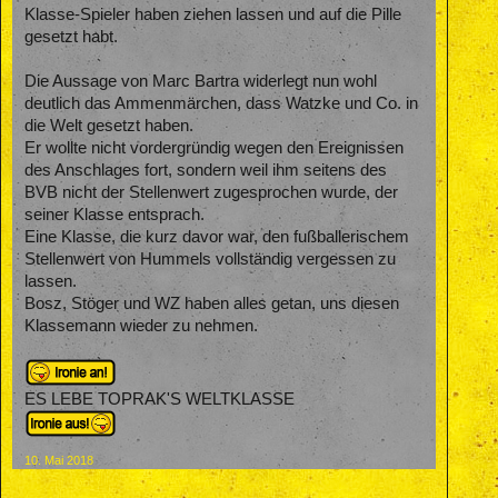
Klasse-Spieler haben ziehen lassen und auf die Pille
gesetzt habt.
Die Aussage von Marc Bartra widerlegt nun wohl
deutlich das Ammenmärchen, dass Watzke und Co. in
die Welt gesetzt haben.
Er wollte nicht vordergründig wegen den Ereignissen
des Anschlages fort, sondern weil ihm seitens des
BVB nicht der Stellenwert zugesprochen wurde, der
seiner Klasse entsprach.
Eine Klasse, die kurz davor war, den fußballerischem
Stellenwert von Hummels vollständig vergessen zu
lassen.
Bosz, Stöger und WZ haben alles getan, uns diesen
Klassemann wieder zu nehmen.
ES LEBE TOPRAK'S WELTKLASSE
10. Mai 2018