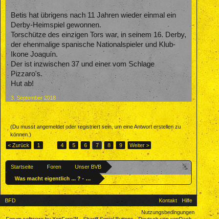
Betis hat übrigens nach 11 Jahren wieder einmal ein
Derby-Heimspiel gewonnen.
Torschütze des einzigen Tors war, in seinem 16. Derby,
der ehenmalige spanische Nationalspieler und Klub-
Ikone Joaquín.
Der ist inzwischen 37 und einer vom Schlage
Pizzaro's.
Hut ab!
3. September 2018
(Du musst angemeldet oder registriert sein, um eine Antwort erstellen zu
können.)
< Zurück
1
←
4
5
6
7
8
9
Weiter >
Startseite
Foren
Unser BVB
Was macht eigentlich ... ? - Ehemalige BVBler
BFD
Kontakt
Hilfe
Nutzungsbedingungen
Forum software by XenForo™
-
Shariff Social Buttons
-
Deutsch von xenDach