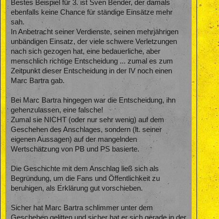
Bestes Beispiel für 3. ist Sven Bender, der damals
ebenfalls keine Chance für ständige Einsätze mehr
sah.
In Anbetracht seiner Verdienste, seinen mehrjährigen
unbändigen Einsatz, der viele schwere Verletzungen
nach sich gezogen hat, eine bedauerliche, aber
menschlich richtige Entscheidung ... zumal es zum
Zeitpunkt dieser Entscheidung in der IV noch einen
Marc Bartra gab.
Bei Marc Bartra hingegen war die Entscheidung, ihn
gehenzulassen, eine falsche!
Zumal sie NICHT (oder nur sehr wenig) auf dem
Geschehen des Anschlages, sondern (lt. seiner
eigenen Aussagen) auf der mangelnden
Wertschätzung von PB und PS basierte.
Die Geschichte mit dem Anschlag ließ sich als
Begründung, um die Fans und Öffentlichkeit zu
beruhigen, als Erklärung gut vorschieben.
Sicher hat Marc Bartra schlimmer unter dem
Geschehen gelitten und sicher hat er sich gerade in der