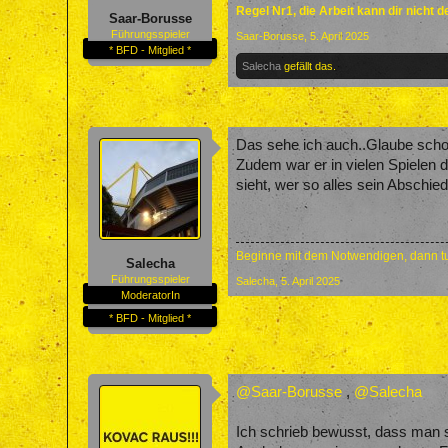
Regel Nr1, die Arbeit kann dir nicht 
Saar-Borusse
Führungsspieler
Saar-Borusse
,
5. April 2025
* BFD - Mitglied *
Salecha
gefällt das.
Das sehe ich auch..Glaube schon
Zudem war er in vielen Spielen
sieht, wer so alles sein Abschie
Beginne mit dem Notwendigen, dann tu
Salecha
Führungsspieler
Salecha
,
5. April 2025
ModeratorIn
* BFD - Mitglied *
@Saar-Borusse
,
@Salecha
Ich schrieb bewusst, dass man s