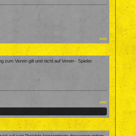
#489
 zum Verein gilt und nicht auf Verein - Spieler.
#490