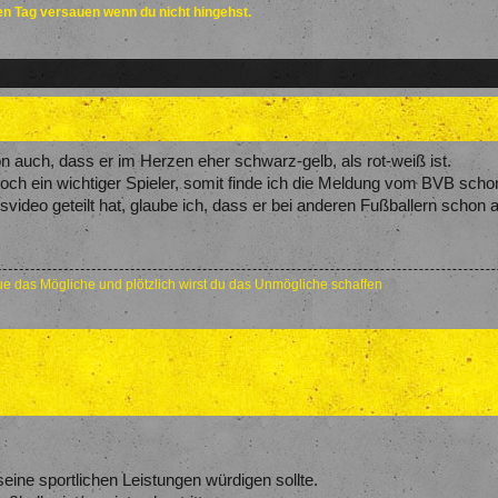
den Tag versauen wenn du nicht hingehst.
 auch, dass er im Herzen eher schwarz-gelb, als rot-weiß ist.
 doch ein wichtiger Spieler, somit finde ich die Meldung vom BVB s
dsvideo geteilt hat, glaube ich, dass er bei anderen Fußballern schon 
e das Mögliche und plötzlich wirst du das Unmögliche schaffen
eine sportlichen Leistungen würdigen sollte.