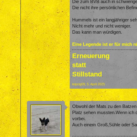
Die zum BVB auch in schwierige
Die nicht ihre persönlichen Befi
Hummels ist ein langjähriger sehr
Nicht mehr und nicht weniger.
Das kann man würdigen.
Eine Legende ist er für mich ni
Erneuerung
statt
Stillstand
leipzig09
,
5. April 2025
Obwohl der Mats zu den Batzen g
Platz sehen mussten.Wenn ich d
vorbei.
Auch einem Groß,Sühle oder Sa