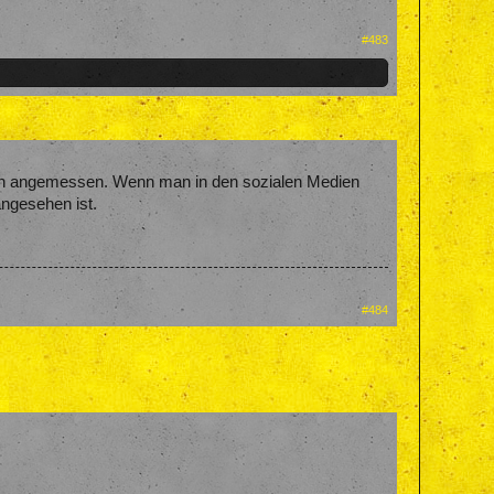
#483
chon angemessen. Wenn man in den sozialen Medien
angesehen ist.
#484