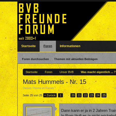
Startseite
Foren
Informationen
Foren durchsuchen
Themen mit aktuellen Beiträgen
Startseite
Foren
Unser BVB
Was macht eigentlich ... 
Mats Hummels - Nr. 15
Dieses Thema im Forum "
Was macht eigentlich ... ? - Ehemalige BVBler
" 
Seite 25 von 25
< Zurück
1
←
20
21
22
23
24
25
Dann kann er ja in 2 Jahren Trai
In Rom läuft es ja nicht prickel