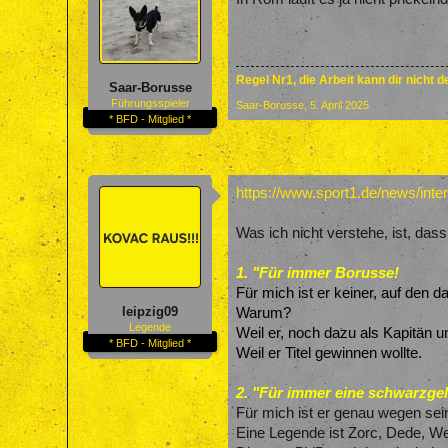
Regel Nr1, die Arbeit kann dir nicht 
Saar-Borusse
Führungsspieler
Saar-Borusse
,
5. April 2025
* BFD - Mitglied *
https://www.sport1.de/news/inte
Was ich nicht verstehe, ist, das
1. "Für immer Borusse!
Für mich ist er keiner, auf den d
leipzig09
Warum?
Legende
Weil er, noch dazu als Kapitän un
* BFD - Mitglied *
Weil er Titel gewinnen wollte.
2. "Für immer eine schwarzge
Für mich ist er genau wegen sei
Eine Legende ist Zorc, Dede, We