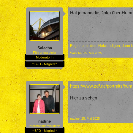
Hat jemand die Doku über Hummel
Beginne mit dem Notwendigen, dann tu
Salecha
Führungsspieler
Salecha
,
25. Mai 2025
ModeratorIn
* BFD - Mitglied *
https://www.zdf.de/portraits/hu
Hier zu sehen
nadine
,
25. Mai 2025
nadine
Informationsministerin
* BFD - Mitglied *