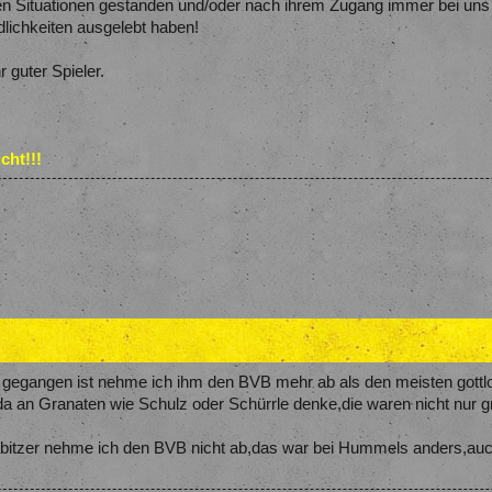
n Situationen gestanden und/oder nach ihrem Zugang immer bei uns 
ndlichkeiten ausgelebt haben!
 guter Spieler.
cht!!!
egangen ist nehme ich ihm den BVB mehr ab als den meisten gottlos
a an Granaten wie Schulz oder Schürrle denke,die waren nicht nur 
bitzer nehme ich den BVB nicht ab,das war bei Hummels anders,auc