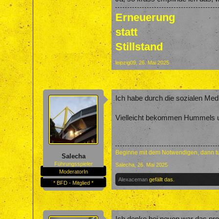
Erneuerung
statt
Stillstand
leipzig09
,
26. Mai 2025
Ich habe durch die sozialen Medi
Vielleicht bekommen Hummels un
Beginne mit dem Notwendigen, dann tu
Salecha
Führungsspieler
Salecha
,
26. Mai 2025
ModeratorIn
Alexaceman
gefällt das.
* BFD - Mitglied *