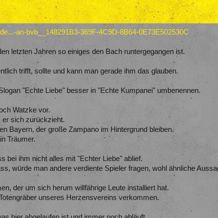
o/vide...-an-bvb__148291B3-369F-4C9D-8B64-0E73E502530C
den letzten Jahren so einiges den Bach runtergegangen ist.
lich trifft, sollte und kann man gerade ihm das glauben.
n Slogan "Echte Liebe" besser in "Echte Kumpanei" umbenennen.
och Watzke vor.
er sich zurückzieht.
den Bayern, der große Zampano im Hintergrund bleiben.
ein Träumer.
bei ihm nicht alles mit "Echter Liebe" ablief.
ass, würde man andere verdiente Spieler fragen, wohl ähnliche Aus
 der um sich herum willfährige Leute installiert hat.
m Totengräber unseres Herzensvereins verkommen.
as hier abgelaufen ist und immer noch abläuft.