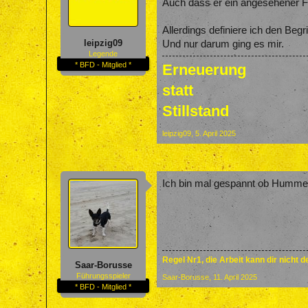
Auch dass er ein angesehener Fuß
Allerdings definiere ich den Beg
leipzig09
Und nur darum ging es mir.
Legende
* BFD - Mitglied *
Erneuerung
statt
Stillstand
leipzig09
,
5. April 2025
Ich bin mal gespannt ob Hummels
Regel Nr1, die Arbeit kann dir nicht 
Saar-Borusse
Führungsspieler
Saar-Borusse
,
11. April 2025
* BFD - Mitglied *