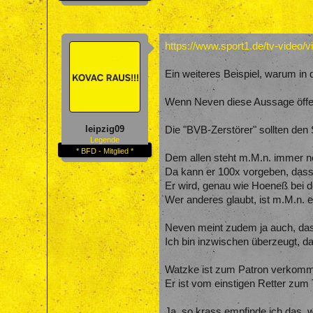
https://www.sport1.de/tv-vide
Ein weiteres Beispiel, warum in 
Wenn Neven diese Aussage öffent
leipzig09
Die "BVB-Zerstörer" sollten de
Legende
* BFD - Mitglied *
Dem allen steht m.M.n. immer n
Da kann er 100x vorgeben, dass 
Er wird, genau wie Hoeneß bei 
Wer anderes glaubt, ist m.M.n. 
Neven meint zudem ja auch, dass 
Ich bin inzwischen überzeugt, d
Watzke ist zum Patron verkommen,
Er ist vom einstigen Retter zu
Ja, so krass empfinde ich das, w