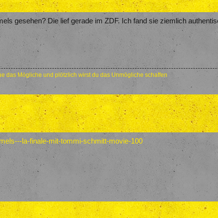
s gesehen? Die lief gerade im ZDF. Ich fand sie ziemlich authentis
e das Mögliche und plötzlich wirst du das Unmögliche schaffen
mmels---la-finale-mit-tommi-schmitt-movie-100