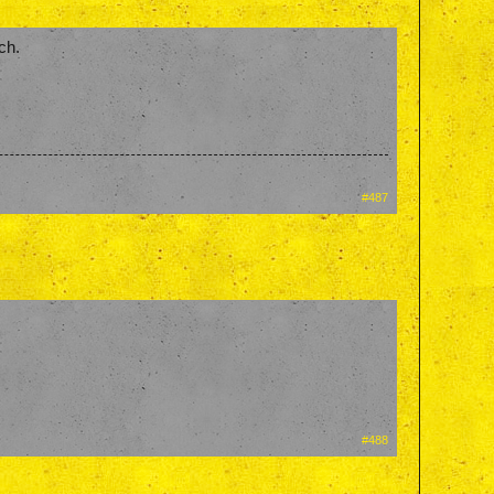
ch.
#487
#488