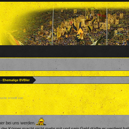
? - Ehemalige BVBler
wurde erstellt von
Forenteam
,
3. Dezember 2017
.
ner bei uns werden.
nd,der Körper macht nicht mehr mit und sein Geld dürfte er verdient ha