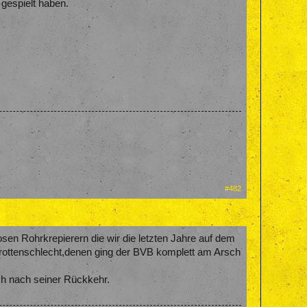
gespielt haben.
#482
en Rohrkrepierern die wir die letzten Jahre auf dem
grottenschlecht,denen ging der BVB komplett am Arsch
h nach seiner Rückkehr.