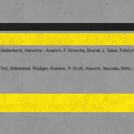
hlotterbeck, Henrichs - Andrich, F. Nmecha, Brandt, L. Sané, Führic
r), Mittelstädt, Rüdiger, Gosens, P. Groß, Havertz, Musiala, Wirtz, 