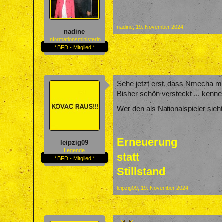
nadine
,
19. November 2024
nadine
Informationsministerin
* BFD - Mitglied *
Sehe jetzt erst, dass Nmecha mit
Bisher schön versteckt ... kenne
Wer den als Nationalspieler sieht
Erneuerung
leipzig09
Legende
statt
* BFD - Mitglied *
Stillstand
leipzig09
,
19. November 2024