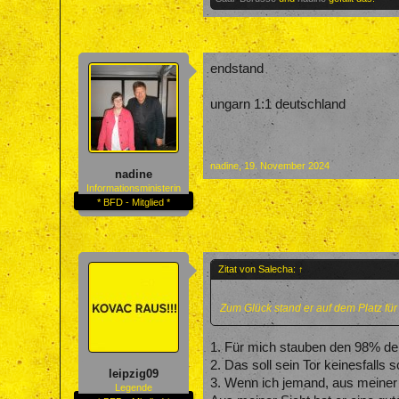
endstand
ungarn 1:1 deutschland
nadine
,
19. November 2024
nadine
Informationsministerin
* BFD - Mitglied *
Zitat von Salecha:
↑
Zum Glück stand er auf dem Platz für
1. Für mich stauben den 98% de
2. Das soll sein Tor keinesfalls 
leipzig09
3. Wenn ich jemand, aus meiner S
Legende