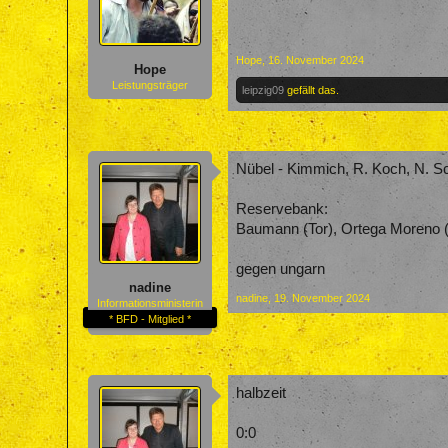
Hope
,
16. November 2024
Hope
Leistungsträger
leipzig09
gefällt das.
Nübel - Kimmich, R. Koch, N. Sc
Reservebank:
Baumann (Tor), Ortega Moreno (To
gegen ungarn
nadine
nadine
,
19. November 2024
Informationsministerin
* BFD - Mitglied *
halbzeit
0:0