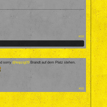
#110
nd sorry
@leipzig09
Brandt auf dem Platz stehen.
#111