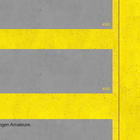
#101
#102
 gegen Amateure.