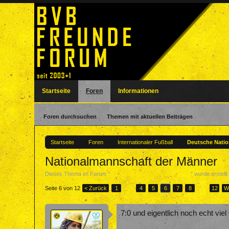
Startseite
Foren
Informationen
Foren durchsuchen
Themen mit aktuellen Beiträgen
Startseite
Foren
Internationaler Fußball
Deutsche Nati
Nationalmannschaft der Männer
Dieses Thema im Forum "
Deutsche Nationalmannschaften
" wurde erstell
Seite 6 von 12
< Zurück
1
←
4
5
6
7
8
→
12
W
7:0 und eigentlich noch echt viel