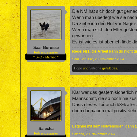
Die NM hat sich doch gut gemac
Wenn man überlegt wie sie nach
Da ziehe ich den Hut vor Nagels
Wenn man sich den Elfer gester
gewonnen.
Es ist wie es ist aber ich finde
Saar-Borusse
Regel Nr1, die Arbeit kann dir nicht 
Führungsspieler
* BFD - Mitglied *
Saar-Borusse
,
20. November 2024
Hope
und
Salecha
gefällt das.
Klar war das gestern sicherlich 
Mannschaft, die so noch nie zus
Dass dieses Tor auch 98% aller 
doch dann auch mal positiv seh
Beginne mit dem Notwendigen, dann tu
Salecha
Führungsspieler
Salecha
,
20. November 2024