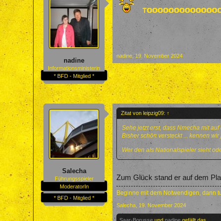
nadine
,
19. November 2024
nadine
Informationsministerin
* BFD - Mitglied *
Zitat von leipzig09:
↑
Sehe jetzt erst, dass Nmecha mit auf 
Bisher schön versteckt ... kennen wir
Wer den als Nationalspieler sieht ode
Salecha
Zum Glück stand er auf dem Plat
Führungsspieler
ModeratorIn
Beginne mit dem Notwendigen, dann tu
* BFD - Mitglied *
Salecha
,
19. November 2024
Saar-Borusse
und
nadine
gefällt das.