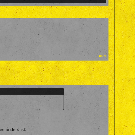
#109
es anders ist.