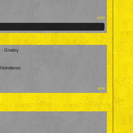
#103
h - Gnabry
Kleindienst
#104