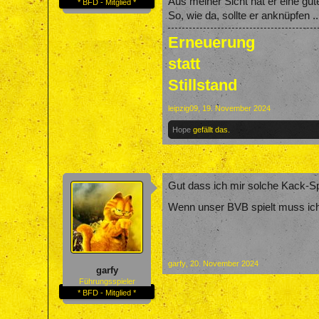
Aus meiner Sicht hat er eine gute
* BFD - Mitglied *
So, wie da, sollte er anknüpfen ..
Erneuerung
statt
Stillstand
leipzig09
,
19. November 2024
Hope
gefällt das.
Gut dass ich mir solche Kack-S
Wenn unser BVB spielt muss ich 
garfy
,
20. November 2024
garfy
Führungsspieler
* BFD - Mitglied *