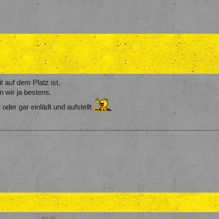
 auf dem Platz ist.
n wir ja bestens.
 oder gar einlädt und aufstellt