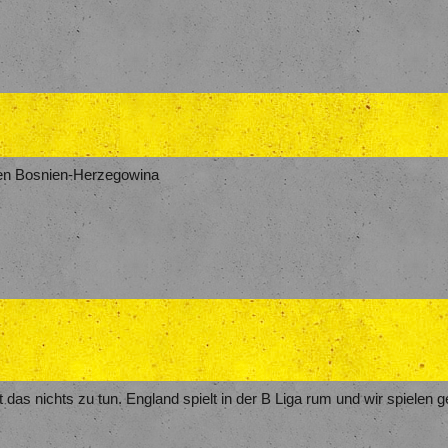
en Bosnien-Herzegowina
 das nichts zu tun. England spielt in der B Liga rum und wir spielen