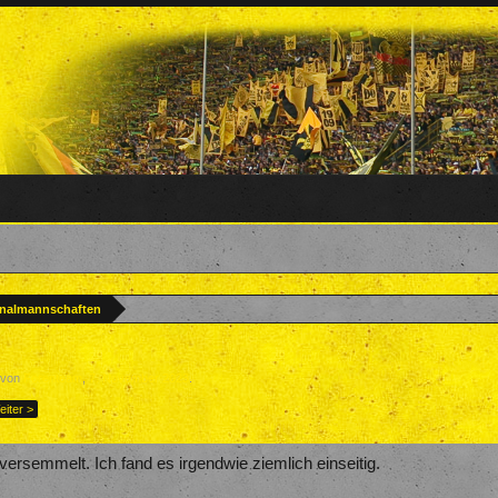
onalmannschaften
t von
Forenteam
,
7. November 2023
.
eiter >
 versemmelt. Ich fand es irgendwie ziemlich einseitig.