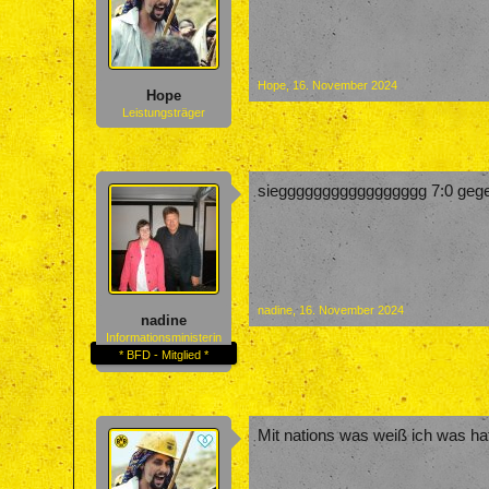
Hope
,
16. November 2024
Hope
Leistungsträger
sieggggggggggggggggg 7:0 geg
nadine
,
16. November 2024
nadine
Informationsministerin
* BFD - Mitglied *
Mit nations was weiß ich was hat