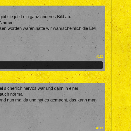
 sie jetzt ein ganz anderes Bild ab.
f Namen.
sen worden wären hätte wir wahrscheinlich die EM
#112
l sicherlich nervös war und dann in einer
 auch normal.
 stand nun mal da und hat es gemacht, das kann man
#113