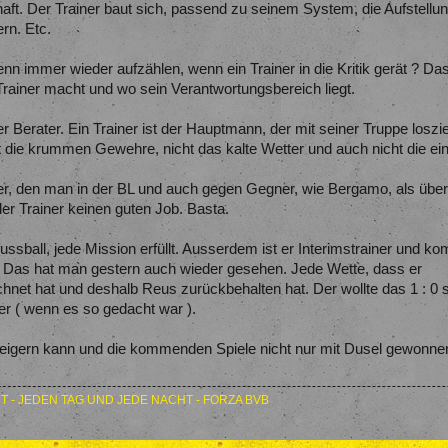
aft. Der Trainer baut sich, passend zu seinem System, die Aufstellu
rn. Etc.
immer wieder aufzählen, wenn ein Trainer in die Kritik gerät ? Das 
ainer macht und wo sein Verantwortungsbereich liegt.
er Berater. Ein Trainer ist der Hauptmann, der mit seiner Truppe losz
 die krummen Gewehre, nicht das kalte Wetter und auch nicht die ei
r, den man in der BL und auch gegen Gegner, wie Bergamo, als überd
er Trainer keinen guten Job. Basta.
ussball, jede Mission erfüllt. Ausserdem ist er Interimstrainer und k
er. Das hat man gestern auch wieder gesehen. Jede Wette, dass er
chnet hat und deshalb Reus zurückbehalten hat. Der wollte das 1 : 0
er ( wenn es so gedacht war ).
eigern kann und die kommenden Spiele nicht nur mit Dusel gewonnen, 
T - JEDEN TAG UND JEDE NACHT - FORZA BVB