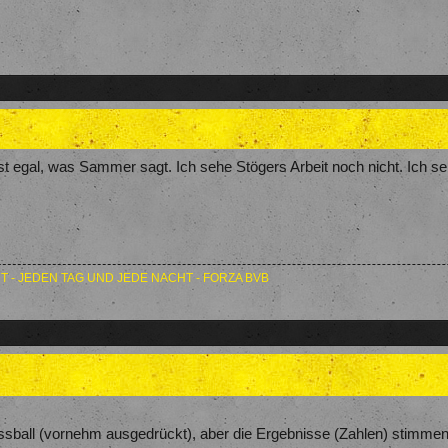
 ist egal, was Sammer sagt. Ich sehe Stögers Arbeit noch nicht. Ich se
T - JEDEN TAG UND JEDE NACHT - FORZA BVB
ussball (vornehm ausgedrückt), aber die Ergebnisse (Zahlen) stimmen