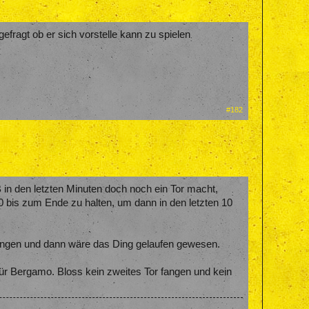
gefragt ob er sich vorstelle kann zu spielen
#182
 in den letzten Minuten doch noch ein Tor macht,
 0 bis zum Ende zu halten, um dann in den letzten 10
 fangen und dann wäre das Ding gelaufen gewesen.
 für Bergamo. Bloss kein zweites Tor fangen und kein