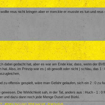
 wollte reus nicht bringen aber er merckte er musste es tun und reus 
ich dabei gedacht hat, aber es war am Ende klar, dass, wenn der BVB
at. Also, im Prinzip war es ( ob gewollt oder nicht ) schlau, das 1 :
uszugleichen.
 zu offensiv gespielt, wäre man Gefahr gelaufen, sich ein 2 : 0 zu
 gewesen. Die Wirklichkeit sah, in der Tat, anders aus : Huch - 1 : 0
ener und dazu dann noch jede Menge Dusel und Bürki.
T - JEDEN TAG UND JEDE NACHT - FORZA BVB