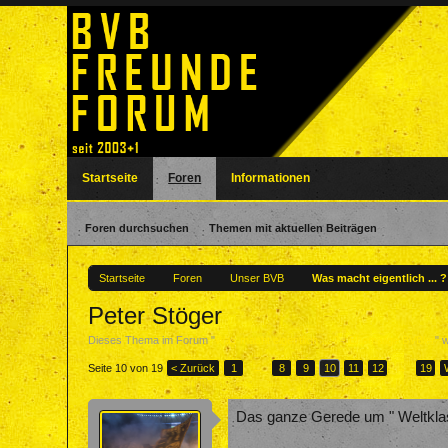
Startseite
Foren
Informationen
Foren durchsuchen
Themen mit aktuellen Beiträgen
Startseite
Foren
Unser BVB
Was macht eigentlich ... 
Peter Stöger
Dieses Thema im Forum "
Was macht eigentlich ... ? - Ehemalige BVBler
" 
Seite 10 von 19
< Zurück
1
←
8
9
10
11
12
→
19
Das ganze Gerede um " Weltklasse