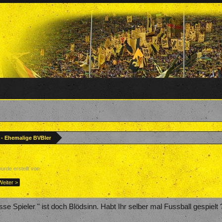
? - Ehemalige BVBler
wurde erstellt von
Forenteam
,
10. Dezember 2017
.
Weiter >
 Spieler " ist doch Blödsinn. Habt Ihr selber mal Fussball gespielt 