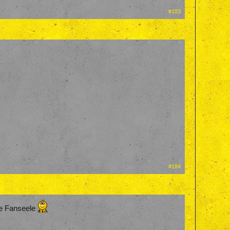
#183
#184
ie Fanseele