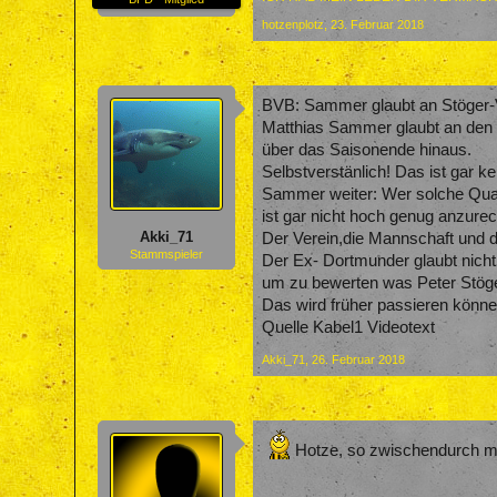
hotzenplotz
,
23. Februar 2018
BVB: Sammer glaubt an Stöger-
Matthias Sammer glaubt an den V
über das Saisonende hinaus.
Selbstverstänlich! Das ist gar 
Sammer weiter: Wer solche Quali
ist gar nicht hoch genug anzure
Akki_71
Der Verein,die Mannschaft und di
Stammspieler
Der Ex- Dortmunder glaubt nicht
um zu bewerten was Peter Stöger
Das wird früher passieren könne
Quelle Kabel1 Videotext
Akki_71
,
26. Februar 2018
Hotze, so zwischendurch mal