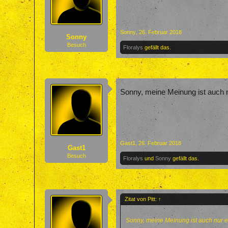
Sonny
,
26. Februar 2018
Sonny
Besuch
Floralys
gefällt das.
Sonny, meine Meinung ist auch 
Gast1
,
26. Februar 2018
Gast1
Besuch
Floralys
und
Sonny
gefällt das.
Zitat von Pitt:
↑
Sonny, meine Meinung ist auch nur 