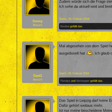
Zudem würde sich die Frage stel
Ich sehe da aktuell weit und brei
Sonny
,
26. Februar 2018
Sonny
Besuch
Kevlina
gefällt das.
Mal abgesehen von dem Spiel heu
ausgeduselt hat
Ich glaub 
Gast1
,
26. Februar 2018
Gast1
Besuch
Floralys
und
Vorstopper
gefällt das.
Das Spiel in Leipzig darf keine 
Dafür gehört weitaus mehr.
Ist nur meine bescheidene Mein