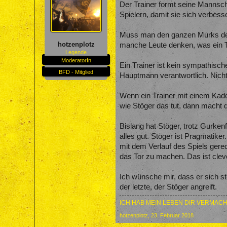
Der Trainer formt seine Mannsch
Spielern, damit sie sich verbesse
Muss man den ganzen Murks denn 
hotzenplotz
manche Leute denken, was ein Tr
Legende
ModeratorIn
Ein Trainer ist kein sympathisch
BFD - Mitglied
Hauptmann verantwortlich. Nicht
Wenn ein Trainer mit einem Kade
wie Stöger das tut, dann macht d
Bislang hat Stöger, trotz Gurkenf
alles gut. Stöger ist Pragmatik
mit dem Verlauf des Spiels gere
das Tor zu machen. Das ist clev
Ich wünsche mir, dass er sich st
der letzte, der Stöger angreift.
ICH HAB MEIN LEBEN DIR VERMACH
hotzenplotz
,
23. Februar 2018