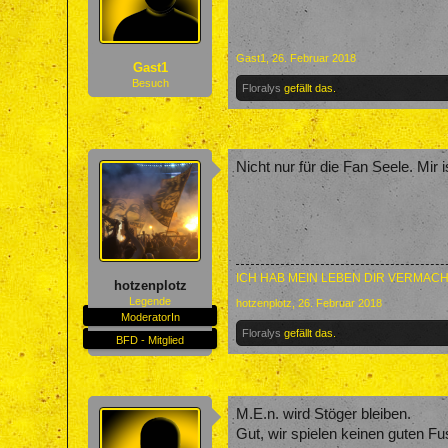
Gast1
,
26. Februar 2018
Gast1
Besuch
Floralys
gefällt das.
Nicht nur für die Fan Seele. Mir
ICH HAB MEIN LEBEN DIR VERMACH
hotzenplotz
Legende
hotzenplotz
,
26. Februar 2018
ModeratorIn
Floralys
gefällt das.
BFD - Mitglied
M.E.n. wird Stöger bleiben.
Gut, wir spielen keinen guten F