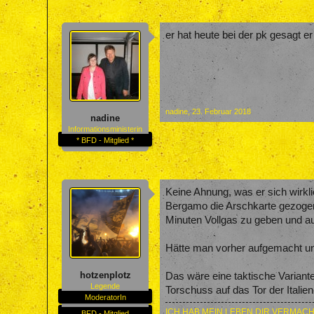
er hat heute bei der pk gesagt er
nadine
,
23. Februar 2018
nadine
Informationsministerin
* BFD - Mitglied *
Keine Ahnung, was er sich wirkl
Bergamo die Arschkarte gezogen h
Minuten Vollgas zu geben und a
Hätte man vorher aufgemacht und
hotzenplotz
Das wäre eine taktische Variante
Legende
Torschuss auf das Tor der Itali
ModeratorIn
ICH HAB MEIN LEBEN DIR VERMACH
BFD - Mitglied