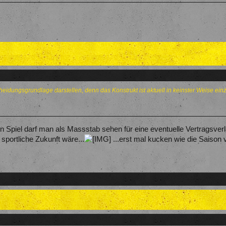
cheidungsgrundlage darstellen, denn das Konstrukt ist aktuell in keinster Weise ei
in Spiel darf man als Massstab sehen für eine eventuelle Vertragsve
 sportliche Zukunft wäre...
...erst mal kucken wie die Saison v