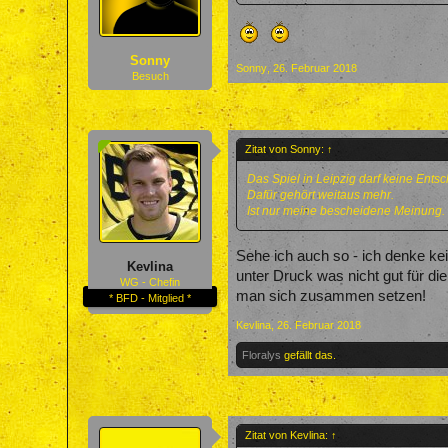
Sonny
Sonny
,
26. Februar 2018
Besuch
Zitat von Sonny:
↑
Das Spiel in Leipzig darf keine Ents
Dafür gehört weitaus mehr.
Ist nur meine bescheidene Meinung.
Sehe ich auch so - ich denke ke
Kevlina
unter Druck was nicht gut für die
WG - Chefin
man sich zusammen setzen!
* BFD - Mitglied *
Kevlina
,
26. Februar 2018
Floralys
gefällt das.
Zitat von Kevlina:
↑