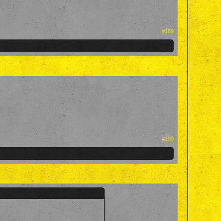
#189
#190