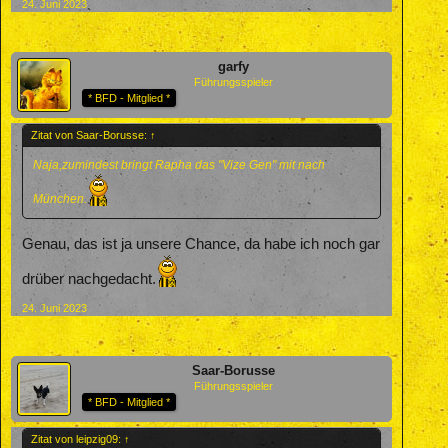
24. Juni 2023
garfy
Führungsspieler
* BFD - Mitglied *
Zitat von Saar-Borusse:
↑
Naja,zumindest bringt Rapha das "Vize Gen" mit nach
München.
Genau, das ist ja unsere Chance, da habe ich noch gar
drüber nachgedacht.
24. Juni 2023
Saar-Borusse
Führungsspieler
* BFD - Mitglied *
Zitat von leipzig09:
↑