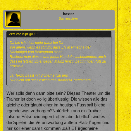
baxter
Stammspieler
Zitat von leipzig09:
↑
Da bin ich nicht mehr ganz bei Dir.
Vor allem, wenn es stimmt, dass ER in Nmecha den
Nachfolger von Bellingham sieht.
Rechnet man dieses und jenes Handeln, insbesonders auch
dass im letzten Spiel gegen Mainz hinzu, beginnt der Putz zu
bröckeln.
Ja, Terzic passt mit Sicherheit zu uns.
Nur nicht auf der Position des Trainers/Cheftrainers.
Wer solls denn dann bitte sein? Dieses Theater um die
Trainer ist doch völlig überflüssig. Die wissen alle das
gleiche oder glaubt einer im heutigen Fussball bliebe
irgendetwas verborgen?Natürlich kann ein Trainer
falsche Entscheidungen treffen aber letztlich sind es
die Spieler ,die Verantwortung auffem Platz tragen und
mir soll einer damit kommen ,daß ET irgedneine