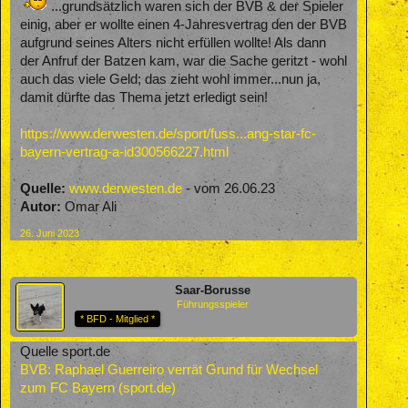
...grundsätzlich waren sich der BVB & der Spieler
einig, aber er wollte einen 4-Jahresvertrag den der BVB
aufgrund seines Alters nicht erfüllen wollte! Als dann
der Anfruf der Batzen kam, war die Sache geritzt - wohl
auch das viele Geld; das zieht wohl immer...nun ja,
damit dürfte das Thema jetzt erledigt sein!
https://www.derwesten.de/sport/fuss...ang-star-fc-
bayern-vertrag-a-id300566227.html
Quelle:
www.derwesten.de
- vom 26.06.23
Autor:
Omar Ali
26. Juni 2023
Saar-Borusse
Führungsspieler
* BFD - Mitglied *
Quelle sport.de
BVB: Raphael Guerreiro verrät Grund für Wechsel
zum FC Bayern (sport.de)