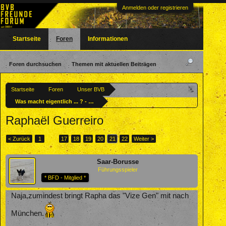
Anmelden oder registrieren
Startseite
Foren
Informationen
Foren durchsuchen
Themen mit aktuellen Beiträgen
Startseite
Foren
Unser BVB
Was macht eigentlich ... ? - Ehemalige BVBler
Raphaël Guerreiro
< Zurück
1
←
17
18
19
20
21
22
Weiter >
Saar-Borusse
Führungsspieler
* BFD - Mitglied *
Naja,zumindest bringt Rapha das "Vize Gen" mit nach
München.