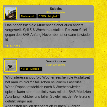
Salecha
Führungsspieler
ModeratorIn
* BFD - Mitglied *
Das haben fsich die Münchner sicher auch anders
vorgestelli. Soll 5-6 Wochen ausfallen. Bis zum Spiel
gegen den BVB Anfang November ist er dann ja wieder
fit
22. Juli 2023
Saar-Borusse
Führungsspieler
* BFD - Mitglied *
Wird interessant ob 5-6 Wochen reichen,die Ausfallzeit
hat man im Normalfall schon bei einem Faserriss.
Wenn Rapha tatsächlich nach 6 Wochen wieder
spielen kann stimmt definitv was mit der BVB Medizien
Abteilung nicht,bei uns fallen Spieler mit der Verletzung
gefühlt länger aus.
Ansonsten bin ich gespannt ob er nach 3 Jahren