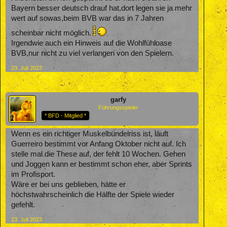
Bayern besser deutsch drauf hat,dort legen sie ja mehr
wert auf sowas,beim BVB war das in 7 Jahren
scheinbar nicht möglich.
Irgendwie auch ein Hinweis auf die Wohlfühloase
BVB,nur nicht zu viel verlangen von den Spielern.
23. Juli 2023
garfy
Führungsspieler
* BFD - Mitglied *
Wenn es ein richtiger Muskelbündelriss ist, läuft
Guerreiro bestimmt vor Anfang Oktober nicht auf. Ich
stelle mal die These auf, der fehlt 10 Wochen. Gehen
und Joggen kann er bestimmt schon eher, aber Sprints
im Profisport.
Wäre er bei uns geblieben, hätte er
höchstwahrscheinlich die Hälfte der Spiele wieder
gefehlt.
23. Juli 2023