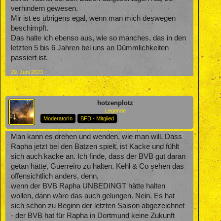
verhindern gewesen.
Mir ist es übrigens egal, wenn man mich deswegen
beschimpft.
Das halte ich ebenso aus, wie so manches, das in den
letzten 5 bis 6 Jahren bei uns an Dümmlichkeiten
passiert ist.
29. Juni 2023
hotzenplotz
Legende
ModeratorIn
BFD - Mitglied
Man kann es drehen und wenden, wie man will. Dass
Rapha jetzt bei den Batzen spielt, ist Kacke und fühlt
sich auch kacke an. Ich finde, dass der BVB gut daran
getan hätte, Guerreiro zu halten. Kehl & Co sehen das
offensichtlich anders, denn,
wenn der BVB Rapha UNBEDINGT hätte halten
wollen, dann wäre das auch gelungen. Nein. Es hat
sich schon zu Beginn der letzten Saison abgezeichnet
- der BVB hat für Rapha in Dortmund keine Zukunft