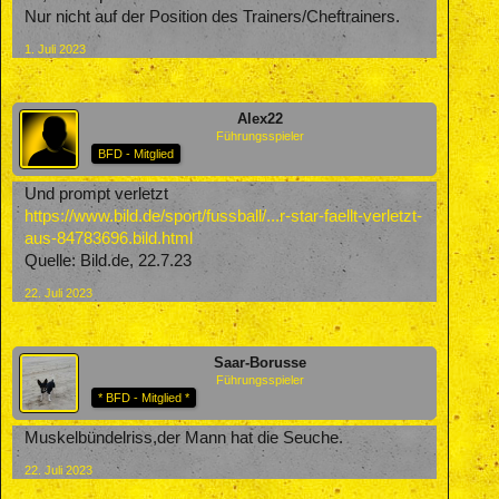
Nur nicht auf der Position des Trainers/Cheftrainers.
1. Juli 2023
Alex22
Führungsspieler
BFD - Mitglied
Und prompt verletzt
https://www.bild.de/sport/fussball/...r-star-faellt-verletzt-
aus-84783696.bild.html
Quelle: Bild.de, 22.7.23
22. Juli 2023
Saar-Borusse
Führungsspieler
* BFD - Mitglied *
Muskelbündelriss,der Mann hat die Seuche.
22. Juli 2023