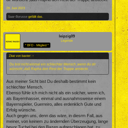
29. Juni 2023
Saar-Borusse
gefällt das.
leipzig09
Legende
* BFD - Mitglied *
Zitat von baxter:
↑
Du bist nicht einmal ein schlechter Mensch ,wenn du dir
wünscht ,daß Rapha den Rest der Truppe ansteckt.
Aus meiner Sicht bist Du deshalb bestimmt kein
schlechter Mensch.
Ebenso fühle ich mich nicht als ein solcher, wenn ich,
als Bayernhasser, einmal und ausnahmsweise einem
Bayernspieler, Guerreiro, alles erdenklich Gute und
Erfolg wünsche.
Auch gegen uns, denn das wäre, in diesrm Fall, aus
meiner, von keinem zu ändernden Überzeugung, lange
bevor Tuchel bei den Bazen aufgeschlagen hat, zu