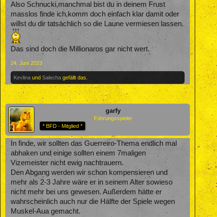
Also Schnucki,manchmal bist du in deinem Frust
masslos finde ich,komm doch einfach klar damit oder
willst du dir tatsächlich so die Laune vermiesen lassen.
Das sind doch die Millionaros gar nicht wert.
24. Juni 2023
Kevlina
und
Salecha
gefällt das.
garfy
Führungsspieler
* BFD - Mitglied *
In finde, wir sollten das Guerreiro-Thema endlich mal
abhaken und einige sollten einem 7maligen
Vizemeister nicht ewig nachtrauern.
Den Abgang werden wir schon kompensieren und
mehr als 2-3 Jahre wäre er in seinem Alter sowieso
nicht mehr bei uns gewesen. Außerdem hätte er
wahrscheinlich auch nur die Hälfte der Spiele wegen
Muskel-Aua gemacht.