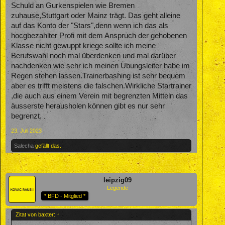
Schuld an Gurkenspielen wie Bremen
zuhause,Stuttgart oder Mainz trägt. Das geht alleine
auf das Konto der "Stars",denn wenn ich das als
hocgbezahlter Profi mit dem Anspruch der gehobenen
Klasse nicht gewuppt kriege sollte ich meine
Berufswahl noch mal überdenken und mal darüber
nachdenken wie sehr ich meinen Übungsleiter habe im
Regen stehen lassen.Trainerbashing ist sehr bequem
aber es trifft meistens die falschen.Wirkliche Startrainer
,die auch aus einem Verein mit begrenzten Mitteln das
äusserste herausholen können gibt es nur sehr
begrenzt.
23. Juli 2023
Salecha
gefällt das.
leipzig09
Legende
* BFD - Mitglied *
Zitat von baxter:
↑