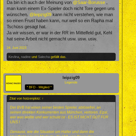
Da bin ich auch der Meinung von
@Saar-Borusse
,
man kann einem Ex-Spieler doch nicht Tore gegen uns
wünschen.
@leipzig09
kann nicht verstehen, wie man
so einen Frust haben kann, nur weil so ein Rapha mal
Tschüss gesagt hat.
Ja wir wissen, er war in der RR im Mittelfeld gut, Kehl
hat seine Arbeit nicht gemacht usw. usw. usw.
24. Juni 2023
Kevlina
,
nadine
und
Salecha
gefällt das.
leipzig09
Legende
* BFD - Mitglied *
Zitat von hotzenplotz:
↑
Der BVB hat einen seiner besten Spieler, ablösefrei, an
seinen direkten Konkurrenten aus München, verloren. Egal,
wer was wollte und wer schuld ist - ES IST NICHT GUT FÜR
UNS !
Genauso, wie die Situation um Haller und dann die