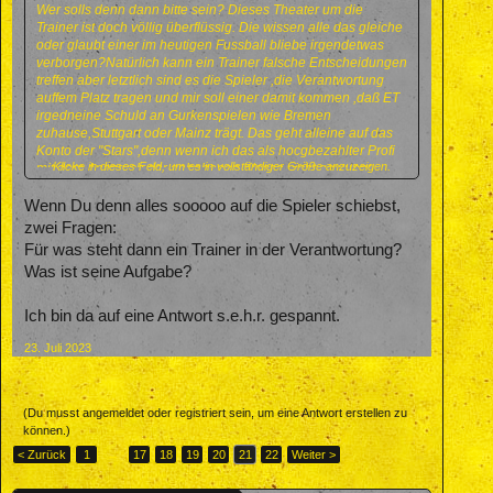
Wer solls denn dann bitte sein? Dieses Theater um die
Trainer ist doch völlig überflüssig. Die wissen alle das gleiche
oder glaubt einer im heutigen Fussball bliebe irgendetwas
verborgen?Natürlich kann ein Trainer falsche Entscheidungen
treffen aber letztlich sind es die Spieler ,die Verantwortung
auffem Platz tragen und mir soll einer damit kommen ,daß ET
irgedneine Schuld an Gurkenspielen wie Bremen
zuhause,Stuttgart oder Mainz trägt. Das geht alleine auf das
Konto der "Stars",denn wenn ich das als hocgbezahlter Profi
Klicke in dieses Feld, um es in vollständiger Größe anzuzeigen.
mit dem Anspruch der gehobenen Klasse nicht gewuppt
kriege sollte ich meine Berufswahl noch mal überdenken und
mal darüber nachdenken wie sehr ich meinen Übungsleiter
Wenn Du denn alles sooooo auf die Spieler schiebst,
habe im Regen stehen lassen.Trainerbashing ist sehr
zwei Fragen:
bequem aber es trifft meistens die falschen.Wirkliche
Für was steht dann ein Trainer in der Verantwortung?
Startrainer ,die auch aus einem Verein mit begrenzten Mitteln
Was ist seine Aufgabe?
das äusserste herausholen können gibt es nur sehr begrenzt.
Ich bin da auf eine Antwort s.e.h.r. gespannt.
23. Juli 2023
(Du musst angemeldet oder registriert sein, um eine Antwort erstellen zu
können.)
< Zurück
1
←
17
18
19
20
21
22
Weiter >