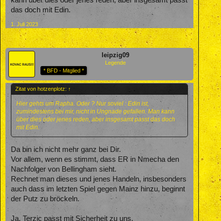
kann über dies oder jenes reden, aber insgesamt passt
das doch mit Edin.
1. Juli 2023
leipzig09
Legende
* BFD - Mitglied *
Zitat von hotzenplotz:
↑
Hier gehts um Rapha. Oder ? Nur soviel : Edin ist,
zumindestens bei mir, nicht in Ungnade gefallen. Man kann
über dies oder jenes reden, aber insgesamt passt das doch
mit Edin.
Da bin ich nicht mehr ganz bei Dir.
Vor allem, wenn es stimmt, dass ER in Nmecha den
Nachfolger von Bellingham sieht.
Rechnet man dieses und jenes Handeln, insbesonders
auch dass im letzten Spiel gegen Mainz hinzu, beginnt
der Putz zu bröckeln.
Ja, Terzic passt mit Sicherheit zu uns.