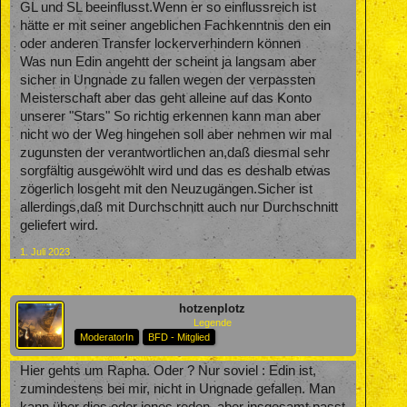
GL und SL beeinflusst.Wenn er so einflussreich ist
hätte er mit seiner angeblichen Fachkenntnis den ein
oder anderen Transfer lockerverhindern können
Was nun Edin angehtt der scheint ja langsam aber
sicher in Ungnade zu fallen wegen der verpassten
Meisterschaft aber das geht alleine auf das Konto
unserer "Stars" So richtig erkennen kann man aber
nicht wo der Weg hingehen soll aber nehmen wir mal
zugunsten der verantwortlichen an,daß diesmal sehr
sorgfältig ausgewöhlt wird und das es deshalb etwas
zögerlich losgeht mit den Neuzugängen.Sicher ist
allerdings,daß mit Durchschnitt auch nur Durchschnitt
geliefert wird.
1. Juli 2023
hotzenplotz
Legende
ModeratorIn
BFD - Mitglied
Hier gehts um Rapha. Oder ? Nur soviel : Edin ist,
zumindestens bei mir, nicht in Ungnade gefallen. Man