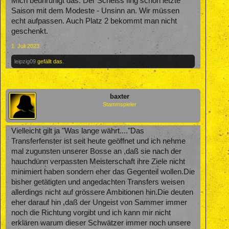
Mich beunruhigt das. Der Scheiss fing schon letzte
Saison mit dem Modeste - Unsinn an. Wir müssen
echt aufpassen. Auch Platz 2 bekommt man nicht
geschenkt.
1. Juli 2023
leipzig09
gefällt das.
baxter
Stammspieler
Vielleicht gilt ja "Was lange währt...."Das
Transferfenster ist seit heute geöffnet und ich nehme
mal zugunsten unserer Bosse an ,daß sie nach der
hauchdünn verpassten Meisterschaft ihre Ziele nicht
minimiert haben sondern eher das Gegenteil wollen.Die
bisher getätigten und angedachten Transfers weisen
allerdings nicht auf grössere Ambitionen hin.Die deuten
eher darauf hin ,daß der Ungeist von Sammer immer
noch die Richtung vorgibt und ich kann mir nicht
erklären warum dieser Schwätzer immer noch unsere