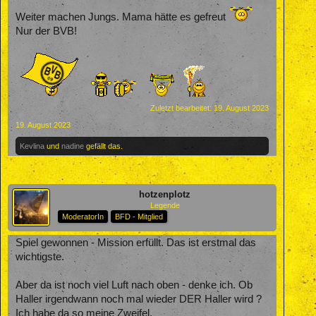
Weiter machen Jungs. Mama hätte es gefreut
Nur der BVB!
Zuletzt bearbeitet:
19. August 2023
19. August 2023
Kevlina
und
nadine
gefällt das.
hotzenplotz
Legende
ModeratorIn
BFD - Mitglied
Spiel gewonnen - Mission erfüllt. Das ist erstmal das
wichtigste.
Aber da ist noch viel Luft nach oben - denke ich. Ob
Haller irgendwann noch mal wieder DER Haller wird ?
Ich habe da so meine Zweifel.