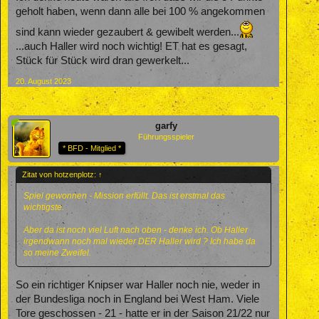
geholt haben, wenn dann alle bei 100 % angekommen
sind kann wieder gezaubert & gewibelt werden...
...auch Haller wird noch wichtig! ET hat es gesagt,
Stück für Stück wird dran gewerkelt...
20. August 2023
garfy
Führungsspieler
* BFD - Mitglied *
Zitat von hotzenplotz:
↑
Spiel gewonnen - Mission erfüllt. Das ist erstmal das
wichtigste.
Aber da ist noch viel Luft nach oben - denke ich. Ob Haller
irgendwann noch mal wieder DER Haller wird ? Ich habe da
so meine Zweifel.
So ein richtiger Knipser war Haller noch nie, weder in
der Bundesliga noch in England bei West Ham. Viele
Tore geschossen - 21 - hatte er in der Saison 21/22 nur