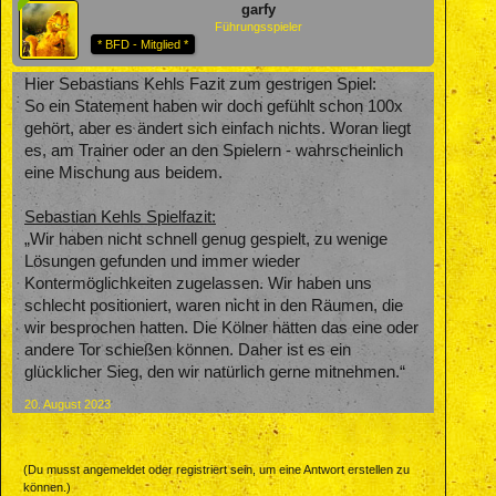
garfy
Führungsspieler
* BFD - Mitglied *
Hier Sebastians Kehls Fazit zum gestrigen Spiel:
So ein Statement haben wir doch gefühlt schon 100x
gehört, aber es ändert sich einfach nichts. Woran liegt
es, am Trainer oder an den Spielern - wahrscheinlich
eine Mischung aus beidem.
Sebastian Kehls Spielfazit:
„Wir haben nicht schnell genug gespielt, zu wenige
Lösungen gefunden und immer wieder
Kontermöglichkeiten zugelassen. Wir haben uns
schlecht positioniert, waren nicht in den Räumen, die
wir besprochen hatten. Die Kölner hätten das eine oder
andere Tor schießen können. Daher ist es ein
glücklicher Sieg, den wir natürlich gerne mitnehmen.“
20. August 2023
(Du musst angemeldet oder registriert sein, um eine Antwort erstellen zu
können.)