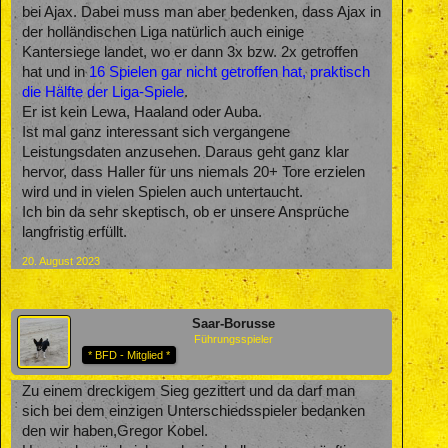
bei Ajax. Dabei muss man aber bedenken, dass Ajax in
der holländischen Liga natürlich auch einige
Kantersiege landet, wo er dann 3x bzw. 2x getroffen
hat und in
16 Spielen gar nicht getroffen hat, praktisch
die Hälfte der Liga-Spiele
.
Er ist kein Lewa, Haaland oder Auba.
Ist mal ganz interessant sich vergangene
Leistungsdaten anzusehen. Daraus geht ganz klar
hervor, dass Haller für uns niemals 20+ Tore erzielen
wird und in vielen Spielen auch untertaucht.
Ich bin da sehr skeptisch, ob er unsere Ansprüche
langfristig erfüllt.
20. August 2023
Saar-Borusse
Führungsspieler
* BFD - Mitglied *
Zu einem dreckigem Sieg gezittert und da darf man
sich bei dem einzigen Unterschiedsspieler bedanken
den wir haben,Gregor Kobel.