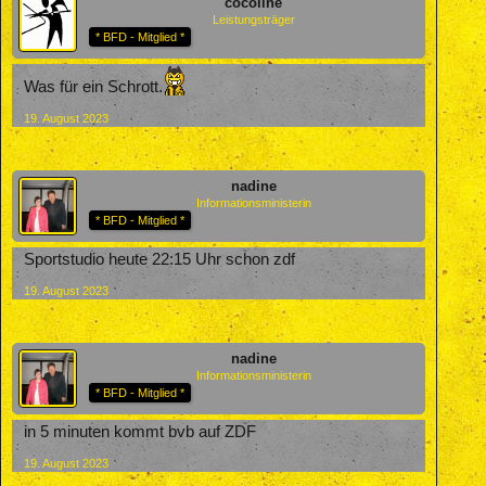
cocoline
Leistungsträger
* BFD - Mitglied *
Was für ein Schrott.
19. August 2023
nadine
Informationsministerin
* BFD - Mitglied *
Sportstudio heute 22:15 Uhr schon zdf
19. August 2023
nadine
Informationsministerin
* BFD - Mitglied *
in 5 minuten kommt bvb auf ZDF
19. August 2023