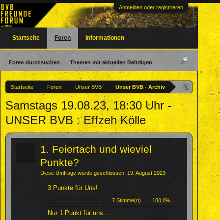
Anmelden oder registrieren
Startseite
Foren
Informationen
Foren durchsuchen
Themen mit aktuellen Beiträgen
Startseite
Foren
Unser BVB
Unser BVB - Archiv
Samstags 19.08.23, 18:30 Uhr -
UNSER BVB : Effzeh Kölle
?
1. Feiertach und wieviel
Punkte?
Diese Umfrage wurde geschlossen: 19. August 2023
3 Punkte für Uns!
7 Stimme(n)
100,0%
Nur 1 Punkt für uns .....