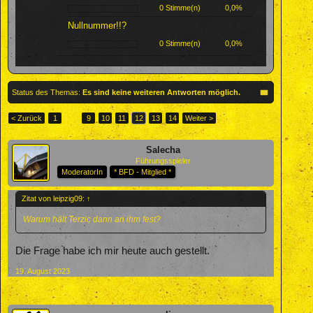
0 Stimme(n)
0,0%
Nullnummer!!?
0 Stimme(n)
0,0%
Status des Themas:
Es sind keine weiteren Antworten möglich.
< Zurück
1
←
9
10
11
12
13
14
Weiter >
Salecha
Führungsspieler
ModeratorIn
* BFD - Mitglied *
Zitat von leipzig09:
↑
Warum hält Terzic dann an ihm fest?
Die Frage habe ich mir heute auch gestellt.
19. August 2023