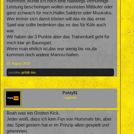
Hummels würde ich noch eine halbwegs vernünftige
Leistung bescheinigen wollen ansonsten Mitläufer oder
ganz schwach für mich,Haller,Sabitzer oder Moukoko.
Wer immer sich damit trösten will das es das erste
Spiel war sollte bedenken das es das für Köln auch
war.
Wir haben die 3 Punkte aber das Trainerduell geht für
mich klar an Baumgart.
Wenn man ehrlich ist,das war wenig bis nix,da
kommen noch andere Mannschaften.
20. August 2023
cocoline
gefällt das.
Pohly91
Legende
Boah was ein Grotten Kick.
Jeder weiß, dass ich kein Fan von Hummels bin, aber
das Spiel gestern hat er im Prinzip allein gespielt und
gewonnen.