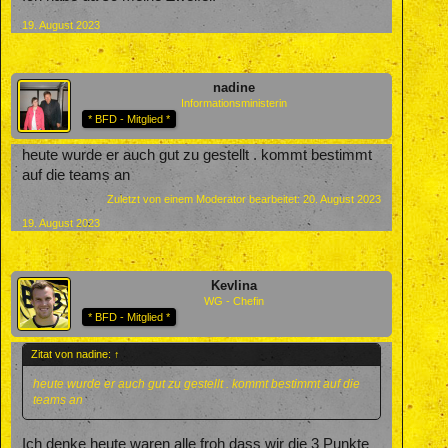
19. August 2023
nadine
Informationsministerin
* BFD - Mitglied *
heute wurde er auch gut zu gestellt . kommt bestimmt
auf die teams an
Zuletzt von einem Moderator bearbeitet:
20. August 2023
19. August 2023
Kevlina
WG - Chefin
* BFD - Mitglied *
Zitat von nadine:
↑
heute wurde er auch gut zu gestellt . kommt bestimmt auf die
teams an
Ich denke heute waren alle froh dass wir die 3 Punkte