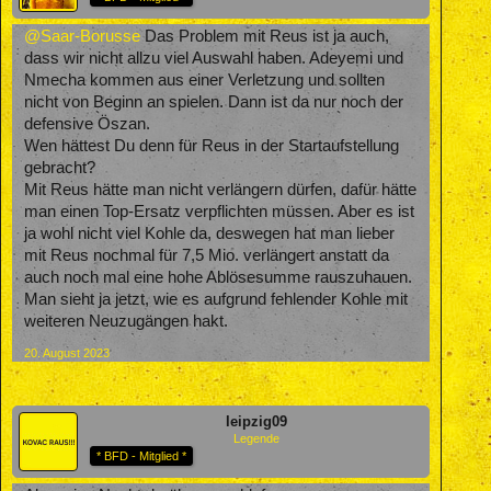
@Saar-Borusse
Das Problem mit Reus ist ja auch,
dass wir nicht allzu viel Auswahl haben. Adeyemi und
Nmecha kommen aus einer Verletzung und sollten
nicht von Beginn an spielen. Dann ist da nur noch der
defensive Öszan.
Wen hättest Du denn für Reus in der Startaufstellung
gebracht?
Mit Reus hätte man nicht verlängern dürfen, dafür hätte
man einen Top-Ersatz verpflichten müssen. Aber es ist
ja wohl nicht viel Kohle da, deswegen hat man lieber
mit Reus nochmal für 7,5 Mio. verlängert anstatt da
auch noch mal eine hohe Ablösesumme rauszuhauen.
Man sieht ja jetzt, wie es aufgrund fehlender Kohle mit
weiteren Neuzugängen hakt.
20. August 2023
leipzig09
Legende
* BFD - Mitglied *