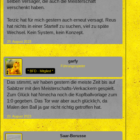
selben Versager, die auch die Meisterschaft
verschenkt haben.
Terzic hat für mich gestern auch erneut versagt. Reus
hat nichts in einer Startelf zu suchen, viel zu späte
Wechsel. Kein System, kein Konzept.
20. August 2023
garfy
Führungsspieler
* BFD - Mitglied *
Das stimmt, wir haben gestern die meiste Zeit bis auf
Sabitzer mit den Meisterschafts-Verkackern gespielt.
Zum Glück hat Nmecha noch die Kopfballvorlage zum
1:0 gegeben. Das Tor war aber auch glücklich, da
Malen den Ball ja gar nicht richtig getroffen hat.
20. August 2023
Saar-Borusse