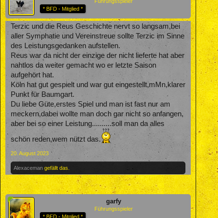
Führungsspieler
* BFD - Mitglied *
Terzic und die Reus Geschichte nervt so langsam,bei
aller Symphatie und Vereinstreue sollte Terzic im Sinne
des Leistungsgedanken aufstellen.
Reus war da nicht der einzige der nicht lieferte hat aber
nahtlos da weiter gemacht wo er letzte Saison
aufgehört hat.
Köln hat gut gespielt und war gut eingestellt,mMn,klarer
Punkt für Baumgart.
Du liebe Güte,erstes Spiel und man ist fast nur am
meckern,dabei wollte man doch gar nicht so anfangen,
aber bei so einer Leistung..........soll man da alles
schön reden,wem nützt das.
20. August 2023
Alexaceman
gefällt das.
garfy
Führungsspieler
* BFD - Mitglied *