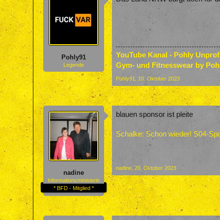
YouTube Kanal - Pohly Unpro
Pohly91
Gym- und Fitnesswear by Poh
Legende
Pohly91
,
10. Oktober 2023
blauen sponsor ist pleite
Schalke: Schon wieder! S04-Spon
nadine
,
20. Oktober 2023
nadine
Informationsministerin
* BFD - Mitglied *