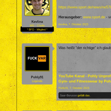
https://www.sport.de/news/ne570
Herausgeber:
www.sport.de
- v
Kevlina
Kevlina
,
7. Oktober 2023
WG - Chefin
* BFD - Mitglied *
Was heißt "der richtige" ich gla
YouTube Kanal - Pohly Unpro
Pohly91
Gym- und Fitnesswear by Poh
Legende
Pohly91
,
7. Oktober 2023
Saar-Borusse
gefällt das.