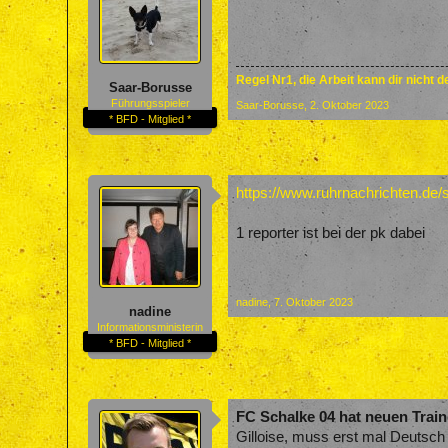
Regel Nr1, die Arbeit kann dir nicht 
Saar-Borusse
Führungsspieler
Saar-Borusse
,
2. Oktober 2023
* BFD - Mitglied *
https://www.ruhrnachrichten.de/
1 reporter ist bei der pk dabei
nadine
,
7. Oktober 2023
nadine
Informationsministerin
* BFD - Mitglied *
FC Schalke 04 hat neuen Train
Gilloise, muss erst mal Deutsch 