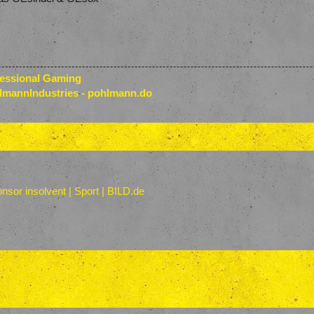
fessional Gaming
lmannIndustries - pohlmann.do
sor insolvent | Sport | BILD.de