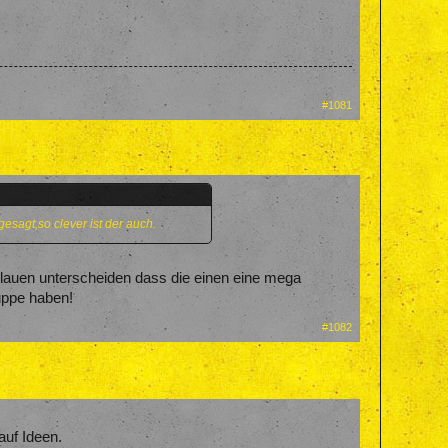
#1081
gesagt,so clever ist der auch.
lauen unterscheiden dass die einen eine mega
uppe haben!
#1082
auf Ideen.