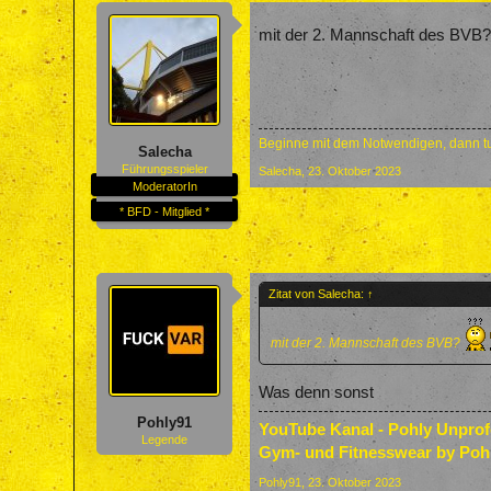
mit der 2. Mannschaft des BVB
Beginne mit dem Notwendigen, dann tu
Salecha
Führungsspieler
Salecha
,
23. Oktober 2023
ModeratorIn
* BFD - Mitglied *
Zitat von Salecha:
↑
mit der 2. Mannschaft des BVB?
Was denn sonst
Pohly91
YouTube Kanal - Pohly Unpro
Legende
Gym- und Fitnesswear by Poh
Pohly91
,
23. Oktober 2023