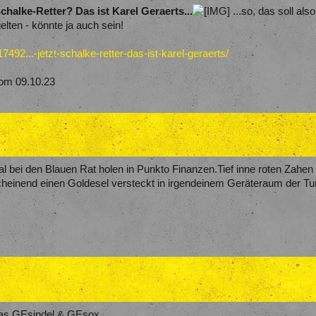
chalke-Retter? Das ist Karel Geraerts...
...so, das soll als
elten - könnte ja auch sein!
492...-jetzt-schalke-retter-das-ist-karel-geraerts/
om 09.10.23
ik mal bei den Blauen Rat holen in Punkto Finanzen.Tief inne roten Zah
heinend einen Goldesel versteckt in irgendeinem Geräteraum der Tur
das GEsindel & GEsox