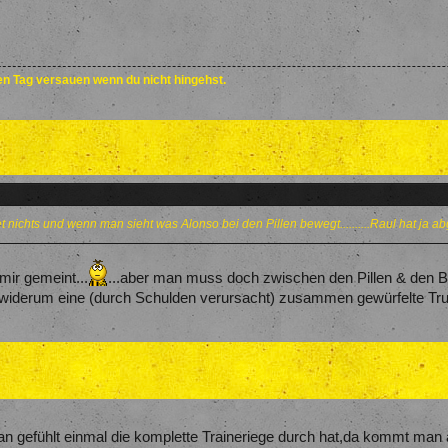
den Tag versauen wenn du nicht hingehst.
t nichts und wenn man sieht was Alonso bei den Pillen bewegt..........Raul hat ja ab
mir gemeint...
...aber man muss doch zwischen den Pillen & den B
widerum eine (durch Schulden verursacht) zusammen gewürfelte Tr
 gefühlt einmal die komplette Traineriege durch hat,da kommt man 