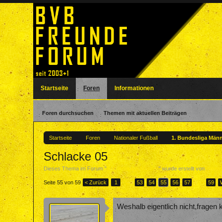
Startseite
Foren
Informationen
Foren durchsuchen
Themen mit aktuellen Beiträgen
Startseite
Foren
Nationaler Fußball
1. Bundesliga Män
Schlacke 05
Dieses Thema im Forum "
1. Bundesliga Männer
" wurde erstellt von
Foren
Seite 55 von 59
< Zurück
1
←
53
54
55
56
57
→
59
Weshalb eigentlich nicht,fragen k