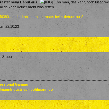
rastet beim Debüt aus...
...oh man, das kann noch lustig w
al da kann keiner mehr was retten...
6390...in-der-kabine-trainer-rastet-beim-debuet-aus/
om 22.10.23
e Saison
fessional Gaming
lmannIndustries - pohlmann.do