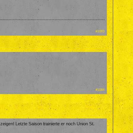
#1083
#1084
eigen! Letzte Saison trainierte er noch Union St.