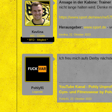
Ansage in der Kabine: Trainer 
nicht lange halten wird. Denke m
https://www.sport.de/news/ne575
Herausgeber:
www.sport.de
- v
Kevlina
Kevlina
,
22. Oktober 2023
WG - Chefin
* BFD - Mitglied *
Ich freu mich aufs Derby nächst
YouTube Kanal - Pohly Unpro
Pohly91
Gym- und Fitnesswear by Poh
Legende
Pohly91
,
23. Oktober 2023