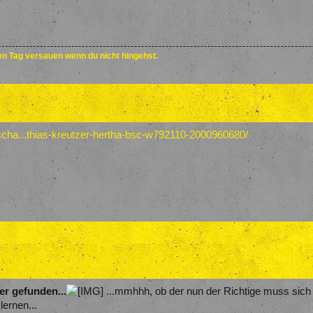
den Tag versauen wenn du nicht hingehst.
scha...thias-kreutzer-hertha-bsc-w792110-2000960680/
er gefunden...
...mmhhh, ob der nun der Richtige muss sich z
lernen...