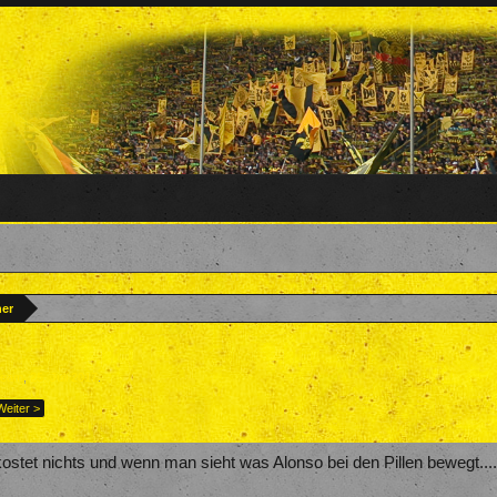
ner
team
,
25. Juli 2017
.
Weiter >
ostet nichts und wenn man sieht was Alonso bei den Pillen bewegt......