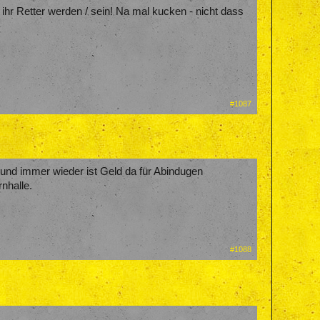
o ihr Retter werden / sein! Na mal kucken - nicht dass
#1087
en und immer wieder ist Geld da für Abindugen
nhalle.
#1088