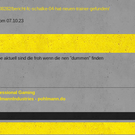
8282/bericht-fc-schalke-04-hat-neuen-trainer-gefunden/
om 07.10.23
ube aktuell sind die froh wenn die nen "dummen" finden
fessional Gaming
lmannIndustries - pohlmann.do