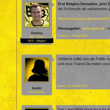
Erst Belgien-Sensation, jetzt S
die Schlümpfe als untrainierbar g
https://www.sport.de/news/ne5717
Herausgeber:
www.sport.de
- v
Kevlina
Kevlina
,
9. Oktober 2023
WG - Chefin
* BFD - Mitglied *
Vielleicht sollte sich die Polit
und neue Trainer.Die haben ansc
baxter
,
10. Oktober 2023
baxter
Stammspieler
Das Land NRW bürgt doch für 