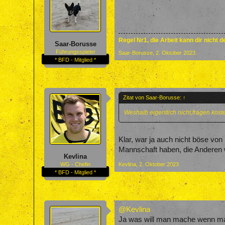
Regel Nr1, die Arbeit kann dir nicht 
Saar-Borusse
Führungsspieler
Saar-Borusse
,
2. Oktober 2023
* BFD - Mitglied *
Zitat von Saar-Borusse:
↑
Weshalb eigentlich nicht,fragen koste
Klar, war ja auch nicht böse von 
Mannschaft haben, die Anderen 
Kevlina
Kevlina
,
2. Oktober 2023
WG - Chefin
* BFD - Mitglied *
@Kevlina
Ja was will man mache wenn man