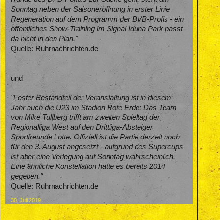
Sonntag neben der Saisoneröffnung in erster Linie
Regeneration auf dem Programm der BVB-Profis - ein
öffentliches Show-Training im Signal Iduna Park passt
da nicht in den Plan."
Quelle: Ruhrnachrichten.de
und
"Fester Bestandteil der Veranstaltung ist in diesem
Jahr auch die U23 im Stadion Rote Erde: Das Team
von Mike Tullberg trifft am zweiten Spieltag der
Regionalliga West auf den Drittliga-Absteiger
Sportfreunde Lotte. Offiziell ist die Partie derzeit noch
für den 3. August angesetzt - aufgrund des Supercups
ist aber eine Verlegung auf Sonntag wahrscheinlich.
Eine ähnliche Konstellation hatte es bereits 2014
gegeben."
Quelle: Ruhrnachrichten.de
30. Juli 2019