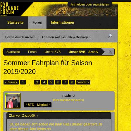
Anmelden oder registrieren
Startseite
Foren
Informationen
Foren durchsuchen
Themen mit aktuellen Beiträgen
Startseite
Foren
Unser BVB
Unser BVB - Archiv
Sommer Fahrplan für Saison
2019/2020
< Zurück
1
←
3
4
5
6
7
8
Weiter >
nadine
Informationsministerin
* BFD - Mitglied *
Zitat von Zazou09:
↑
Ja, da haben sich schon ein paar Fans drüber geärgert. Ist
aber dieses Jahr leider so.