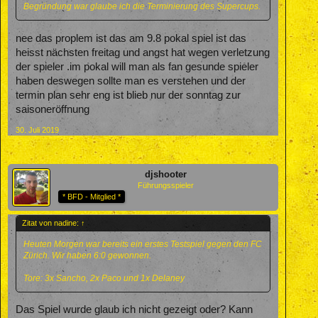
Begründung war glaube ich die Terminierung des Supercups.
nee das proplem ist das am 9.8 pokal spiel ist das
heisst nächsten freitag und angst hat wegen verletzung
der spieler .im pokal will man als fan gesunde spieler
haben deswegen sollte man es verstehen und der
termin plan sehr eng ist blieb nur der sonntag zur
saisoneröffnung
30. Juli 2019
djshooter
Führungsspieler
* BFD - Mitglied *
Zitat von nadine:
↑
Heuten Morgen war bereits ein erstes Testspiel gegen den FC
Zürich. Wir haben 6:0 gewonnen.
Tore: 3x Sancho, 2x Paco und 1x Delaney
Das Spiel wurde glaub ich nicht gezeigt oder? Kann