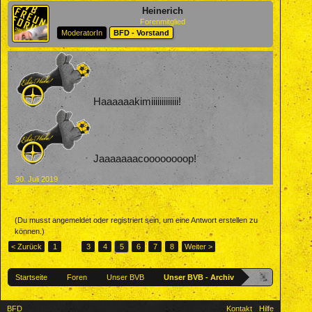
Heinerich
Forenmitglied
ModeratorIn
BFD - Vorstand
Haaaaaakimiiiiiiiiiiiii!
Jaaaaaaacoooooooop!
30. Juli 2019
(Du musst angemeldet oder registriert sein, um eine Antwort erstellen zu
können.)
< Zurück
1
←
3
4
5
6
7
8
Weiter >
Startseite
Foren
Unser BVB
Unser BVB - Archiv
BFD
Kontakt
Hilfe