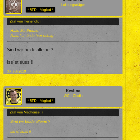
Leistungsträger
* BFD - Mitglied *
Zitat von Heinerich:
↑
Hallo Madhouse!
Natürlich biste hier richtig!
Sind wir beide alleine ?
Iss´et süss !!
30. Juli 2019
Kevlina
WG - Chefin
* BFD - Mitglied *
Zitat von Madhouse:
↑
Sind wir beide alleine ?
Iss´et süss !!