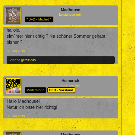
Madhouse
Leistungsträger
* BFD - Mitglied *
hallole,
sim´mer hier richtig ? Na schöner Sommer gehabt
bisher ?
30. Juli 2019
Salecha
gefällt das.
Heinerich
Forenmitglied
ModeratorIn
BFD - Vorstand
Hallo Madhouse!
Natürlich biste hier richtig!
30. Juli 2019
Madhouse