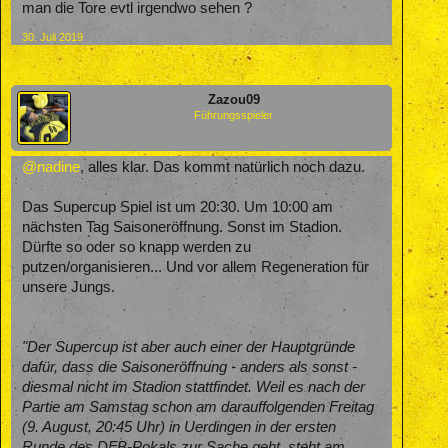
man die Tore evtl irgendwo sehen ?
30. Juli 2019
Zazou09
Führungsspieler
@nadine
, alles klar. Das kommt natürlich noch dazu.
Das Supercup Spiel ist um 20:30. Um 10:00 am
nächsten Tag Saisoneröffnung. Sonst im Stadion.
Dürfte so oder so knapp werden zu
putzen/organisieren... Und vor allem Regeneration für
unsere Jungs.
"Der Supercup ist aber auch einer der Hauptgründe
dafür, dass die Saisoneröffnung - anders als sonst -
diesmal nicht im Stadion stattfindet. Weil es nach der
Partie am Samstag schon am darauffolgenden Freitag
(9. August, 20:45 Uhr) in Uerdingen in der ersten
Runde des DFB-Pokals zur Sache geht, steht am