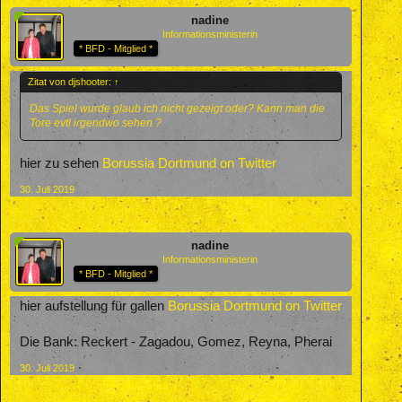
nadine
Informationsministerin
* BFD - Mitglied *
Zitat von djshooter:
↑
Das Spiel wurde glaub ich nicht gezeigt oder? Kann man die
Tore evtl irgendwo sehen ?
hier zu sehen
Borussia Dortmund on Twitter
30. Juli 2019
nadine
Informationsministerin
* BFD - Mitglied *
hier aufstellung für gallen
Borussia Dortmund on Twitter
Die Bank: Reckert - Zagadou, Gomez, Reyna, Pherai
30. Juli 2019