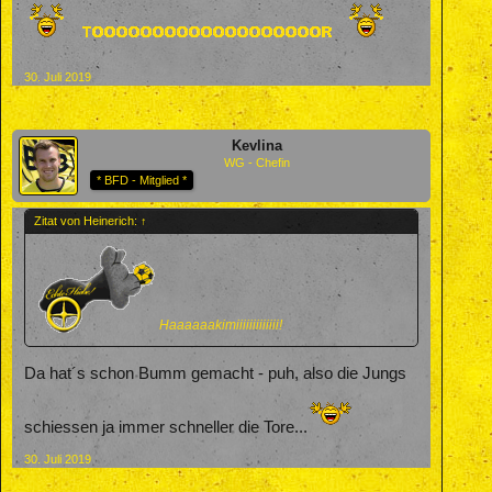
30. Juli 2019
Kevlina
WG - Chefin
* BFD - Mitglied *
Zitat von Heinerich:
↑
Haaaaaakimiiiiiiiiiiiii!
Da hat´s schon Bumm gemacht - puh, also die Jungs
schiessen ja immer schneller die Tore...
30. Juli 2019