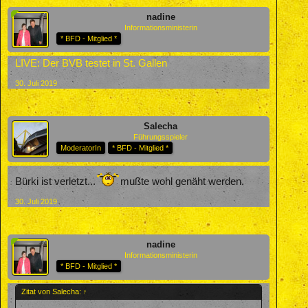
nadine
Informationsministerin
* BFD - Mitglied *
LIVE: Der BVB testet in St. Gallen
30. Juli 2019
Salecha
Führungsspieler
ModeratorIn
* BFD - Mitglied *
Bürki ist verletzt...
mußte wohl genäht werden.
30. Juli 2019
nadine
Informationsministerin
* BFD - Mitglied *
Zitat von Salecha:
↑