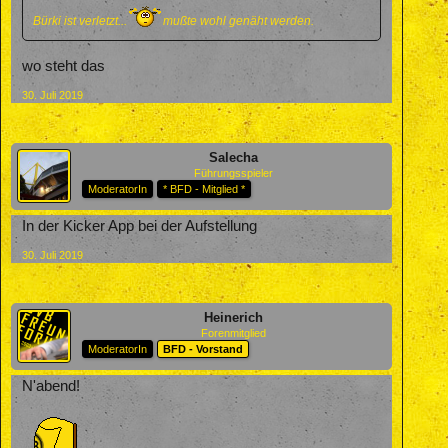
Bürki ist verletzt...
mußte wohl genäht werden.
wo steht das
30. Juli 2019
Salecha
Führungsspieler
ModeratorIn
* BFD - Mitglied *
In der Kicker App bei der Aufstellung
30. Juli 2019
Heinerich
Forenmitglied
ModeratorIn
BFD - Vorstand
N'abend!