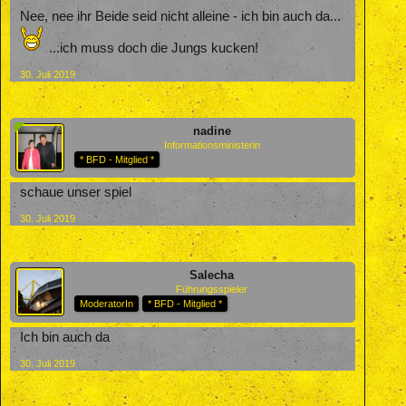
Nee, nee ihr Beide seid nicht alleine - ich bin auch da...
...ich muss doch die Jungs kucken!
30. Juli 2019
nadine
Informationsministerin
* BFD - Mitglied *
schaue unser spiel
30. Juli 2019
Salecha
Führungsspieler
ModeratorIn
* BFD - Mitglied *
Ich bin auch da
30. Juli 2019