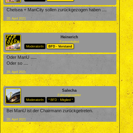
Chelsea + ManCity sollen zurückgezogen haben ....
20. April 2021
Heinerich
Forenmitglied
ModeratorIn
BFD - Vorstand
Oder ManU .....
Oder so ....
20. April 2021
Salecha
Führungsspieler
ModeratorIn
* BFD - Mitglied *
Bei ManU ist der Chairmann zurückgetreten.
20. April 2021