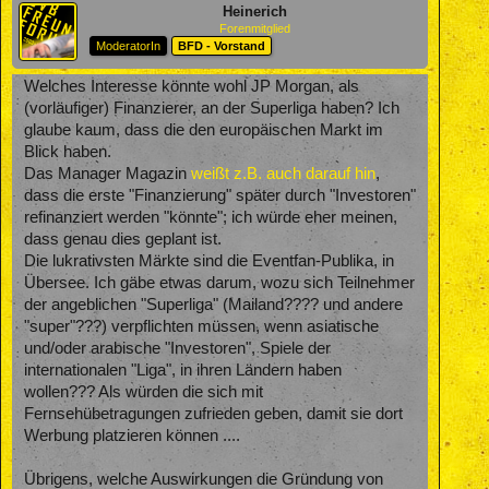
Heinerich
Forenmitglied
ModeratorIn
BFD - Vorstand
Welches Interesse könnte wohl JP Morgan, als
(vorläufiger) Finanzierer, an der Superliga haben? Ich
glaube kaum, dass die den europäischen Markt im
Blick haben.
Das Manager Magazin
weißt z.B. auch darauf hin
,
dass die erste "Finanzierung" später durch "Investoren"
refinanziert werden "könnte"; ich würde eher meinen,
dass genau dies geplant ist.
Die lukrativsten Märkte sind die Eventfan-Publika, in
Übersee. Ich gäbe etwas darum, wozu sich Teilnehmer
der angeblichen "Superliga" (Mailand???? und andere
"super"???) verpflichten müssen, wenn asiatische
und/oder arabische "Investoren", Spiele der
internationalen "Liga", in ihren Ländern haben
wollen??? Als würden die sich mit
Fernsehübetragungen zufrieden geben, damit sie dort
Werbung platzieren können ....
Übrigens, welche Auswirkungen die Gründung von