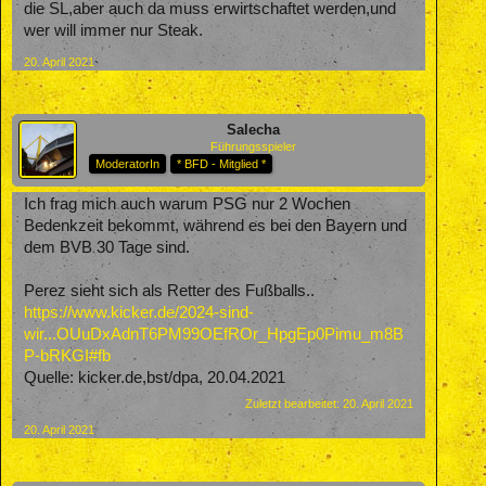
die SL,aber auch da muss erwirtschaftet werden,und
wer will immer nur Steak.
20. April 2021
Salecha
Führungsspieler
ModeratorIn
* BFD - Mitglied *
Ich frag mich auch warum PSG nur 2 Wochen
Bedenkzeit bekommt, während es bei den Bayern und
dem BVB 30 Tage sind.
Perez sieht sich als Retter des Fußballs..
https://www.kicker.de/2024-sind-
wir...OUuDxAdnT6PM99OEfROr_HpgEp0Pimu_m8B
P-bRKGI#fb
Quelle: kicker.de,bst/dpa, 20.04.2021
Zuletzt bearbeitet:
20. April 2021
20. April 2021