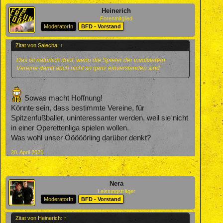
Heinerich
Forenmitglied
ModeratorIn
BFD - Vorstand
Zitat von Salecha:
↑
Das ist natürlich doof, wenn die Spieler der involvierten
Vereine damit auch nicht so ganz einverstanden sind
Sowas macht Hoffnung!
Könnte sein, dass bestimmte Vereine, für
Spitzenfußballer, uninteressanter werden, weil sie nicht
in einer Operettenliga spielen wollen.
Was wohl unser Ööööörling darüber denkt?
20. April 2021
Nera
Leistungsträger
ModeratorIn
BFD - Vorstand
Zitat von Heinerich:
↑