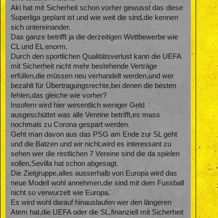
Aki hat mit Sicherheit schon vorher gewusst das diese
Superliga geplant ist und wie weit die sind,die kennen
sich untereinander.
Das ganze betrifft ja die derzeitigen Wettbewerbe wie
CL und EL enorm.
Durch den sportlichen Qualitätsverlust kann die UEFA
mit Sicherheit nicht mehr bestehende Verträge
erfüllen,die müssen neu verhandelt werden,und wer
bezahlt für Übertragungsrechte,bei denen die besten
fehlen,das gleiche wie vorher?
Insofern wird hier wesentlich weniger Geld
ausgeschüttet was alle Vereine betrifft,es muss
nochmals zu Corona gespart werden.
Geht man davon aus das PSG am Ende zur SL geht
und die Batzen und wir nicht,wird es interessant zu
sehen wer die restlichen 7 Vereine sind die da spielen
sollen,Sevilla hat schon abgesagt.
Die Zielgruppe,alles ausserhalb von Europa wird das
neue Modell wohl annehmen,die sind mit dem Fussball
nicht so verwurzelt wie Europa.
Es wird wohl darauf hinauslaufen wer den längeren
Atem hat,die UEFA oder die SL,finanziell mit Sicherheit