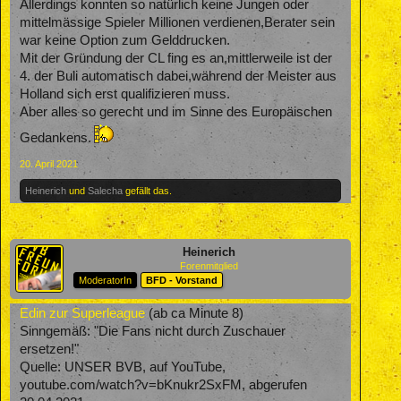
Allerdings konnten so natürlich keine Jungen oder
mittelmässige Spieler Millionen verdienen,Berater sein
war keine Option zum Gelddrucken.
Mit der Gründung der CL fing es an,mittlerweile ist der
4. der Buli automatisch dabei,während der Meister aus
Holland sich erst qualifizieren muss.
Aber alles so gerecht und im Sinne des Europäischen
Gedankens.
20. April 2021
Heinerich
und
Salecha
gefällt das.
Heinerich
Forenmitglied
ModeratorIn
BFD - Vorstand
Edin zur Superleague
(ab ca Minute 8)
Sinngemäß: "Die Fans nicht durch Zuschauer
ersetzen!"
Quelle: UNSER BVB, auf YouTube,
youtube.com/watch?v=bKnukr2SxFM, abgerufen