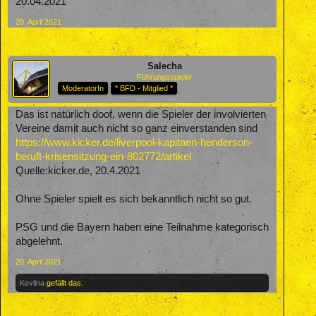
20.04.2021
20. April 2021
Salecha
Führungsspieler
ModeratorIn
* BFD - Mitglied *
Das ist natürlich doof, wenn die Spieler der involvierten
Vereine damit auch nicht so ganz einverstanden sind
https://www.kicker.de/liverpool-kapitaen-henderson-
beruft-krisensitzung-ein-802772/artikel
Quelle:kicker.de, 20.4.2021
Ohne Spieler spielt es sich bekanntlich nicht so gut.
PSG und die Bayern haben eine Teilnahme kategorisch
abgelehnt.
20. April 2021
Kevlina
gefällt das.