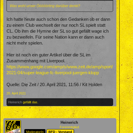
Was wohl unser Ööööörling darüber denkt?
Ich hatte heute auch schon den Gedanken ob er dann
zu einem Club wechselt der nur noch SL spielt statt
CL. Ob ihm die Hymne der SL so gut gefällt wage ich
zu bezweifeln. Für seine Nation kann er dann auch
nicht mehr spielen.
Hier ist noch ein guter Artikel über die SL im
Zusammenhang mit Liverpool.
https://www.google.com/amp/s/www.zeit.de/amp/sport/
2021-04/super-league-fc-liverpool-juergen-klopp
Quelle: Die Zeit / 20. April 2021, 11:56 / Kit Holden
20. April 2021
Heinerich
gefällt das.
Heinerich
Forenmitglied
ModeratorIn
BFD - Vorstand