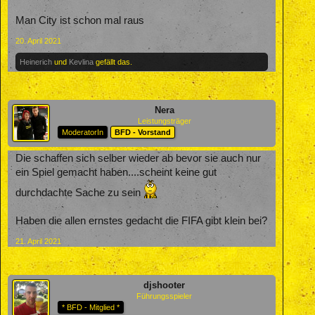
Man City ist schon mal raus
20. April 2021
Heinerich
und
Kevlina
gefällt das.
Nera
Leistungsträger
ModeratorIn
BFD - Vorstand
Die schaffen sich selber wieder ab bevor sie auch nur
ein Spiel gemacht haben....scheint keine gut
durchdachte Sache zu sein
Haben die allen ernstes gedacht die FIFA gibt klein bei?
21. April 2021
djshooter
Führungsspieler
* BFD - Mitglied *