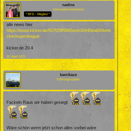
nadine
Informationsministerin
* BFD - Mitglied *
alle news hier
https://www.kicker.de/607f29ff9865eeb16440eab5/liveti
cker/superleague
kicker.de 20.4
20. April 2021
kamikaze
Führungsspieler
Fackeln Raus wir haben gesiegt
Wäre schön wenn jetzt schon alles vorbei wäre