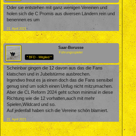
Oder sie entstehen mit ganz.wenigen Vereinen und
holen sich die C Promis aus diversen Ländern rein und
benennen es um
21. April 2021
Saar-Borusse
Führungsspieler
* BFD - Mitglied *
Scheinbar gingen die 12 davon aus das die Fans
klatschen und in Jubelstürme ausbrechen.
Irgendwo freut es ja einen doch das die Fans sensibel
genug sind um solch einen Unfug nicht mitzumachen.
Aber die CL Reform 2024 geht schon minimal in diese
Richtung wie die 12 vorhatten,auch mit mehr
Spielen,Wildcard und so.
Auf jedenfall haben sich die Vereine schön blamiert.
21. April 2021