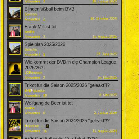
18. Januar 2026
Antworten:
1
Blindenfußball beim BVB
Salecha
16. Oktober 2025
Antworten:
2
Frank Mill ist tot
nadine
15. August 2025
Antworten:
3
Spielplan 2025/2026
Salecha
27. Juni 2025
Antworten:
1
Wie kommt der BVB in die Champion League
2025/26?
U2Borusse
15. Mai 2025
Antworten:
2
Trikot für die Saison 2025/2026 "geleakt"!?
BVBRabauke
8. Mai 2025
Antworten:
19
Wolfgang de Beer ist tot
nadine
2. Januar 2025
Antworten:
6
Trikot für die Saison 2024/2025 "geleakt"!?
Heinerich
...
2
31. August 2024
Antworten:
36
BVB Cup Authentic Cup Trikot 23/24