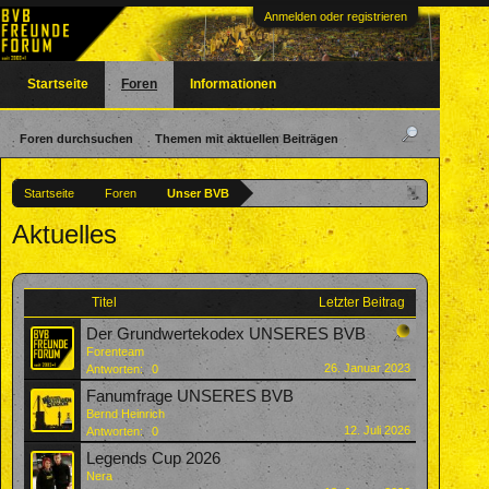
Anmelden oder registrieren
Startseite
Foren
Informationen
Foren durchsuchen
Themen mit aktuellen Beiträgen
Startseite
Foren
Unser BVB
Aktuelles
Titel
Letzter Beitrag
Der Grundwertekodex UNSERES BVB
Forenteam
26. Januar 2023
Antworten:
0
Fanumfrage UNSERES BVB
Bernd Heinrich
12. Juli 2026
Antworten:
0
Legends Cup 2026
Nera