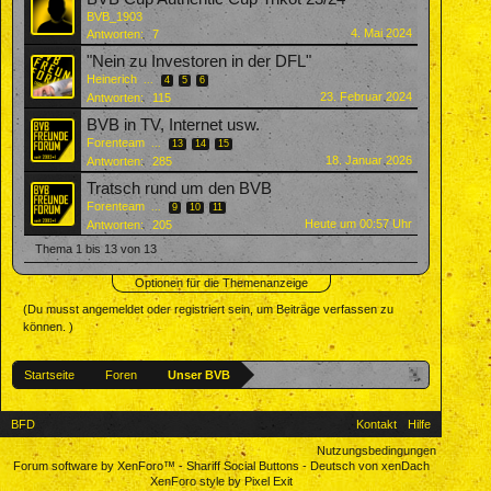
BVB_1903
4. Mai 2024
Antworten:
7
"Nein zu Investoren in der DFL"
Heinerich
...
4
5
6
23. Februar 2024
Antworten:
115
BVB in TV, Internet usw.
Forenteam
...
13
14
15
18. Januar 2026
Antworten:
285
Tratsch rund um den BVB
Forenteam
...
9
10
11
Heute um 00:57 Uhr
Antworten:
205
Thema 1 bis 13 von 13
Optionen für die Themenanzeige
(Du musst angemeldet oder registriert sein, um Beiträge verfassen zu
können. )
Startseite
Foren
Unser BVB
BFD
Kontakt
Hilfe
Nutzungsbedingungen
Forum software by XenForo™
-
Shariff Social Buttons
-
Deutsch von xenDach
XenForo style by Pixel Exit