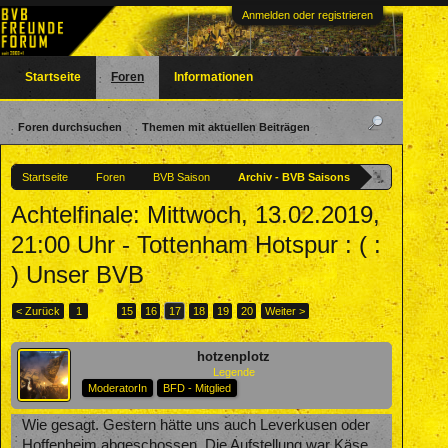
Anmelden oder registrieren
Startseite
Foren
Informationen
Foren durchsuchen
Themen mit aktuellen Beiträgen
Startseite
Foren
BVB Saison
Archiv - BVB Saisons
Achtelfinale: Mittwoch, 13.02.2019,
21:00 Uhr - Tottenham Hotspur : ( :
) Unser BVB
< Zurück
1
←
15
16
17
18
19
20
Weiter >
hotzenplotz
Legende
ModeratorIn
BFD - Mitglied
Wie gesagt. Gestern hätte uns auch Leverkusen oder
Hoffenheim abgeschossen. Die Aufstellung war Käse.