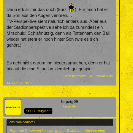
Dann erklär mir das doch (kurz
). Für mich hat er
da Son aus den Augen verloren....
TV-Perspektive sieht natürlich anders aus. Aber aus
der Stadionperspektive sehe ich da zumindest ein
Mitschuld. Schlafmützig, denn als Tottenham den Ball
wieder hat steht er noch hinter Son (wie es sich
gehört.)
Es geht nicht darum ihn niederzumachen, denn er hat
bis auf die eine Sitaution ziemlich gut gespielt.
Zuletzt bearbeitet:
14. Februar 2019
14. Februar 2019
leipzig09
Legende
* BFD - Mitglied *
Zitat von nadine:
↑
Borussia Dortmund kassiert gegen Tottenham Hotspur
eine