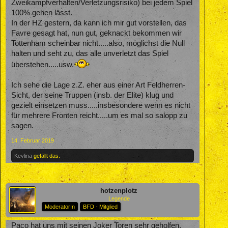
Zweikampfverhalten/Verletzungsrisiko) bei jedem Spiel
100% gehen lässt.
In der HZ gestern, da kann ich mir gut vorstellen, das
Favre gesagt hat, nun gut, geknackt bekommen wir
Tottenham scheinbar nicht.....also, möglichst die Null
halten und seht zu, das alle unverletzt das Spiel
überstehen.....usw.
Ich sehe die Lage z.Z. eher aus einer Art Feldherren-
Sicht, der seine Truppen (insb. der Elite) klug und
gezielt einsetzen muss.....insbesondere wenn es nicht
für mehrere Fronten reicht.....um es mal so salopp zu
sagen.
14. Februar 2019
Kevlina
gefällt das.
hotzenplotz
Legende
ModeratorIn
BFD - Mitglied
Paco hat uns mit seinen Joker Toren sehr geholfen.