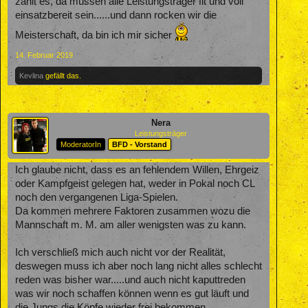
zählt es, da müssen alle Leistungsträger fit und voll
einsatzbereit sein......und dann rocken wir die
Meisterschaft, da bin ich mir sicher
14. Februar 2019
Kevlina
gefällt das.
Nera
Leistungsträger
ModeratorIn
BFD - Vorstand
Ich glaube nicht, dass es an fehlendem Willen, Ehrgeiz
oder Kampfgeist gelegen hat, weder in Pokal noch CL
noch den vergangenen Liga-Spielen.
Da kommen mehrere Faktoren zusammen wozu die
Mannschaft m. M. am aller wenigsten was zu kann.
Ich verschließ mich auch nicht vor der Realität,
deswegen muss ich aber noch lang nicht alles schlecht
reden was bisher war.....und auch nicht kaputtreden
was wir noch schaffen können wenn es gut läuft und
die Jungs die Köpfe wieder frei bekommen.