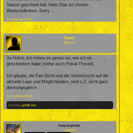
Saison geschont hat. Nein. Das ist Unsinn.
Wunschdenken. Sorry ...
14. Februar 2019
Gast1
Besuch
Ja Hotze, ich meine es genau so, wie ich es
geschrieben habe (siehe auch Pokal-Thread).
Ich glaube, die Fan-Sicht und die Vereinssicht auf die
aktuelle Lage und Möglichkeiten, sind z.Z. nicht ganz
deckungsgleich.
14. Februar 2019
svenska
gefällt das.
hotzenplotz
Legende