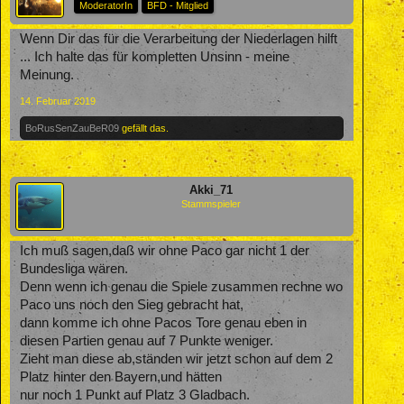
ModeratorIn
BFD - Mitglied
Wenn Dir das für die Verarbeitung der Niederlagen hilft
... Ich halte das für kompletten Unsinn - meine
Meinung.
14. Februar 2019
BoRusSenZauBeR09
gefällt das.
Akki_71
Stammspieler
Ich muß sagen,daß wir ohne Paco gar nicht 1 der
Bundesliga wären.
Denn wenn ich genau die Spiele zusammen rechne wo
Paco uns noch den Sieg gebracht hat,
dann komme ich ohne Pacos Tore genau eben in
diesen Partien genau auf 7 Punkte weniger.
Zieht man diese ab,ständen wir jetzt schon auf dem 2
Platz hinter den Bayern,und hätten
nur noch 1 Punkt auf Platz 3 Gladbach.