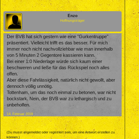
Enzo
Hoffnungsträger
Der BVB hat sich gestern wie eine "Gurkentruppe"
präsentiert. Vielleicht trifft es das besser. Für mich
immer noch nicht nachvollziehbar wie man innerhalb
von 5 Minuten 2 Gegentore kassieren kann.
Bei einer 1:0 Niederlage würde sich kaum einer
beschweren und ließe für das Rückspiel noch alles
offen.
Aber diese Fahrlässigkeit, natürlich nicht gewollt, aber
dennoch völlig unnötig.
Tottenham, um das noch einmal zu betonen, war nicht
bockstark. Nein, der BVB war zu lethargisch und zu
unbeholfen.
14. Februar 2019
(Du musst angemeldet oder registriert sein, um eine Antwort erstellen zu
können.)