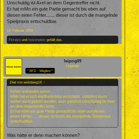
Unschuldig ist Axel an dem Gegentreffer nicht.
Er hat mMn ein gute Partie gemacht bis eben auf
diesen einen Fehler......, dieser ist durch die mangelnde
Spielpraxis entschuldbar.
14. Februar 2019
Floralys
und
hotzenplotz
gefällt das.
leipzig09
Legende
* BFD - Mitglied *
Zitat von webdawg18:
↑
Fehler ankreiden schon .
MMn hat er sich kopfballmäßig verschätzt , natürlich muss
vorher auch geklärt werden, aber gänzlich Unschuldig ist Axel
an dem Gegentreffer nicht.
Er hat mMn ein gute Partie gemacht bis eben auf diesen
einen Fehler......, dieser ist durch die mangelnde Spielpraxis
entschuldbar.
Was hätte er denn machen können?