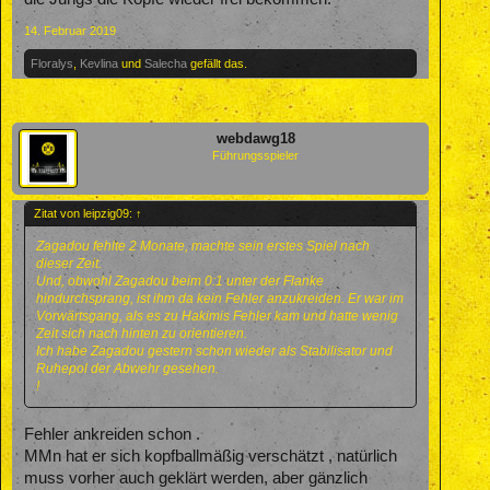
14. Februar 2019
Floralys
,
Kevlina
und
Salecha
gefällt das.
webdawg18
Führungsspieler
Zitat von leipzig09:
↑
Zagadou fehlte 2 Monate, machte sein erstes Spiel nach
dieser Zeit.
Und, obwohl Zagadou beim 0:1 unter der Flanke
hindurchsprang, ist ihm da kein Fehler anzukreiden. Er war im
Vorwärtsgang, als es zu Hakimis Fehler kam und hatte wenig
Zeit sich nach hinten zu orientieren.
Ich habe Zagadou gestern schon wieder als Stabilisator und
Ruhepol der Abwehr gesehen.
!
Fehler ankreiden schon .
MMn hat er sich kopfballmäßig verschätzt , natürlich
muss vorher auch geklärt werden, aber gänzlich