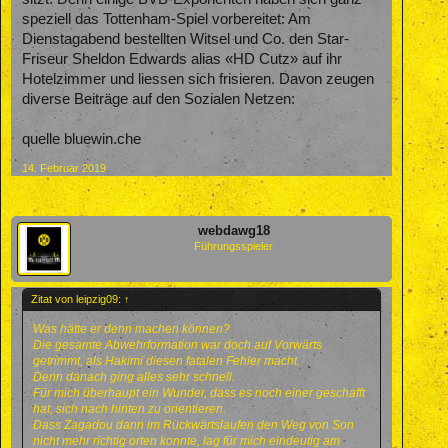
speziell das Tottenham-Spiel vorbereitet: Am
Dienstagabend bestellten Witsel und Co. den Star-
Friseur Sheldon Edwards alias «HD Cutz» auf ihr
Hotelzimmer und liessen sich frisieren. Davon zeugen
diverse Beiträge auf den Sozialen Netzen:
quelle bluewin.che
14. Februar 2019
webdawg18
Führungsspieler
Zitat von leipzig09:
↑
Was hätte er denn machen können?
Die gesamte Abwehrformation war doch auf Vorwärts
getrimmt, als Hakimi diesen fatalen Fehler macht.
Denn danach ging alles sehr schnell.
Für mich überhaupt ein Wunder, dass es noch einer geschafft
hat, sich nach hinten zu orientieren.
Dass Zagadou dann im Rückwärtslaufen den Weg von Son
nicht mehr richtig orten konnte, lag für mich eindeutig am