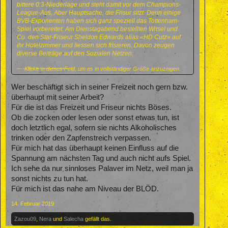
bittere 0:3-Niederlage
und steht damit vor dem Champions-
League-Aus. Aber Hauptsache, die Frisur sitzt. Denn einige
BVB-Exponenten haben sich ganz speziell das Tottenham-
Spiel vorbereitet: Am Dienstagabend bestellten Witsel und
Co. den Star-Friseur Sheldon Edwards alias «HD Cutz» auf
ihr Hotelzimmer und liessen sich frisieren. Davon zeugen
diverse Beiträge auf den Sozialen Netzen:
Klicke in dieses Feld, um es in vollständiger Größe anzuzeigen.
quelle bluewin.che
Wer beschäftigt sich in seiner Freizeit noch gern bzw.
überhaupt mit seiner Arbeit?
Für die ist das Freizeit und Friseur nichts Böses.
Ob die zocken oder lesen oder sonst etwas tun, ist
doch letztlich egal, sofern sie nichts Alkoholisches
trinken oder den Zapfenstreich verpassen.
Für mich hat das überhaupt keinen Einfluss auf die
Spannung am nächsten Tag und auch nicht aufs Spiel.
Ich sehe da nur sinnloses Palaver im Netz, weil man ja
sonst nichts zu tun hat.
Für mich ist das nahe am Niveau der BLÖD.
14. Februar 2019
Zazou09
,
Nera
und
Salecha
gefällt das.