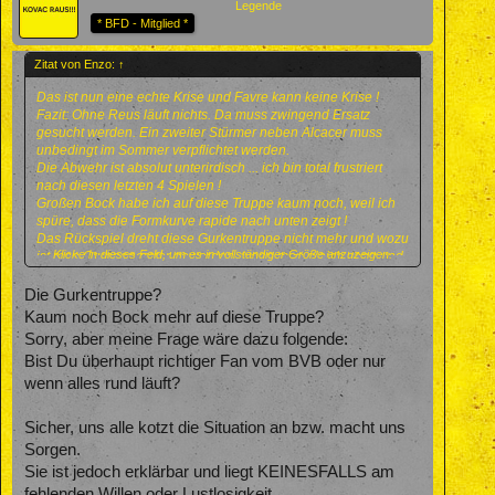
Legende
* BFD - Mitglied *
Zitat von Enzo:
↑
Das ist nun eine echte Krise und Favre kann keine Krise !
Fazit: Ohne Reus läuft nichts. Da muss zwingend Ersatz
gesucht werden. Ein zweiter Stürmer neben Alcacer muss
unbedingt im Sommer verpflichtet werden.
Die Abwehr ist absolut unterirdisch ... ich bin total frustriert
nach diesen letzten 4 Spielen !
Großen Bock habe ich auf diese Truppe kaum noch, weil ich
spüre, dass die Formkurve rapide nach unten zeigt !
Das Rückspiel dreht diese Gurkentruppe nicht mehr und wozu
Klicke in dieses Feld, um es in vollständiger Größe anzuzeigen.
ist man Gruppenerster geworden, wenn man gleich sang und
klanglos im Achtelfinale ausscheidet!
Mit Kane und Alli hätten die Spurs uns heute zweistellig nach
Die Gurkentruppe?
Hause fahren lassen !
Kaum noch Bock mehr auf diese Truppe?
Sorry, aber meine Frage wäre dazu folgende:
Bist Du überhaupt richtiger Fan vom BVB oder nur
wenn alles rund läuft?
Sicher, uns alle kotzt die Situation an bzw. macht uns
Sorgen.
Sie ist jedoch erklärbar und liegt KEINESFALLS am
fehlenden Willen oder Lustlosigkeit.