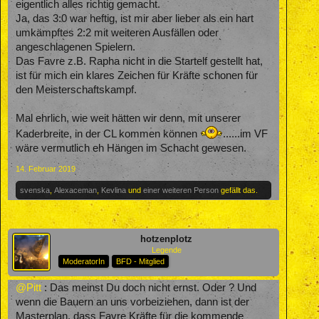
eigentlich alles richtig gemacht.
Ja, das 3:0 war heftig, ist mir aber lieber als ein hart
umkämpftes 2:2 mit weiteren Ausfällen oder
angeschlagenen Spielern.
Das Favre z.B. Rapha nicht in die Startelf gestellt hat,
ist für mich ein klares Zeichen für Kräfte schonen für
den Meisterschaftskampf.
Mal ehrlich, wie weit hätten wir denn, mit unserer
Kaderbreite, in der CL kommen können
......im VF
wäre vermutlich eh Hängen im Schacht gewesen.
14. Februar 2019
svenska
,
Alexaceman
,
Kevlina
und
einer weiteren Person
gefällt das.
hotzenplotz
Legende
ModeratorIn
BFD - Mitglied
@Pitt
: Das meinst Du doch nicht ernst. Oder ? Und
wenn die Bauern an uns vorbeiziehen, dann ist der
Masterplan, dass Favre Kräfte für die kommende