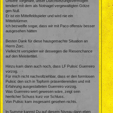
Unsere Torgefahr, unser Durchsetzungsvermögen
tendiert mit dem als Notnagel vergewaltigten Götze
gen Null.
Er ist ein Mittelfeldspieler und wird nie ein
Mittelstürmer.
Ich bezweifle sogar, dass wir mit Paco offensiv besser
ausgesehen hätten
Besten Dank für diese hausgemachte Situation an
Herrn Zorc.
Vielleicht verspielen wir deswegen die Riesenchance
auf den Meistertitel.
Hinzu kam dann auch noch, dass LF Pulisic Guerreiro
vorzog.
Für mich nicht nachvollziehbar, dass er den formlosen
Pulisic den sich in Topform präsentierenden und mit
Erfahrung ausgestatteten Guerreiro vorzog.
Was Guerreiro wert gewesen wäre, zeigt sein
herrlicher Schuss kurz vor Schluss.
Von Pulisic kam insgesamt gesehen nichts.
In Summe kannst Du auf diesem Niveau dann eben