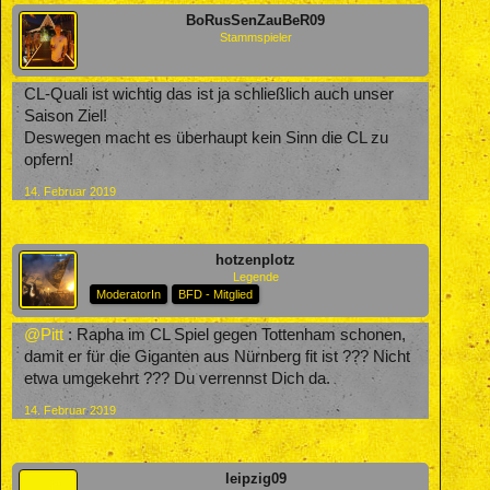
BoRusSenZauBeR09
Stammspieler
CL-Quali ist wichtig das ist ja schließlich auch unser
Saison Ziel!
Deswegen macht es überhaupt kein Sinn die CL zu
opfern!
14. Februar 2019
hotzenplotz
Legende
ModeratorIn
BFD - Mitglied
@Pitt
: Rapha im CL Spiel gegen Tottenham schonen,
damit er für die Giganten aus Nürnberg fit ist ??? Nicht
etwa umgekehrt ??? Du verrennst Dich da.
14. Februar 2019
leipzig09