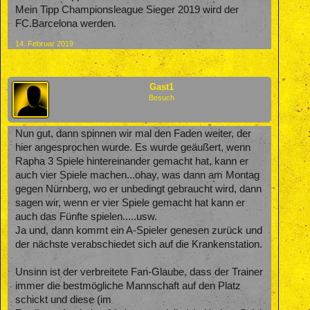
Mein Tipp Championsleague Sieger 2019 wird der
FC.Barcelona werden.
14. Februar 2019
Gast1
Besuch
Nun gut, dann spinnen wir mal den Faden weiter, der
hier angesprochen wurde. Es wurde geäußert, wenn
Rapha 3 Spiele hintereinander gemacht hat, kann er
auch vier Spiele machen...ohay, was dann am Montag
gegen Nürnberg, wo er unbedingt gebraucht wird, dann
sagen wir, wenn er vier Spiele gemacht hat kann er
auch das Fünfte spielen.....usw.
Ja und, dann kommt ein A-Spieler genesen zurück und
der nächste verabschiedet sich auf die Krankenstation.
Unsinn ist der verbreitete Fan-Glaube, dass der Trainer
immer die bestmögliche Mannschaft auf den Platz
schickt und diese (im