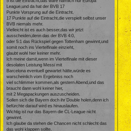
5 ist die Eintracht,das wäre nämlich nur Europa
League,und da hat der BVB 17
Punkte Vorsprung auf die Eintracht.
17 Punkte auf die Eintracht,die verspielt selbst unser
BVB niemals mehr.
Vielleicht ist es auch besser,das wir jetzt
ausscheiden,denn das der BVB 4:0,
oder 5:1 das Rückspiel gegen Tottenham gewinnt,und
somit noch ins Viertelfinale einzieht,
glaubt wohl hier keiner mehr.
Ich meine damit,wenn im Viertelfinale mit dieser
desolaten Leistung Messi mit
Barcelona eventuell gewartet hätte,würde es
warscheinlich vom Ergebniss noch
viel schlimmer kommen,als gestern Abend,und das
braucht dann wohl keiner hier,
mit 2 Megapackungen auszuscheiden.
Sollen sich die Bayern doch ihr Double holen,denn ich
befürchte darauf wird es hinauslaufen.
Wichtig ist nur das Bayern die CL-League nicht
gewinnt.
Ich glaube da stehen die Chancen nicht schlecht das
das wohl klappen sollte.