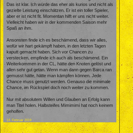
Das ist klar. Ich würde das eher als kurios und nicht als
gezielte Leistung einschätzen. Er ist ein toller Spieler,
aber er ist nicht fit. Momentan hilft er uns nicht weiter.
Vielleicht haben wir in der kommenden Saison mehr
Spaß an ihm.
Ansonsten finde ich es beschämend, dass wir alles,
wofür wir hart gekämpft haben, in den letzten Tagen
kaputt gemacht haben. Sich vor Chancen zu
verstecken, empfinde ich auch als beschämend. Ein
Weiterkommen in der CL, hätte den Knoten gelöst und
allen sehr gut getan. Wenn man dann gegen Barca ran
gemusst hätte, hätte man kämpfen können. Jede
Chance muss genutzt werden. Genauso die minimale
Chance, im Rückspiel doch noch weiter zu kommen.
Nur mit absolutem Willen und Glauben an Erfolg kann
man Titel holen. Halbsteifes Mimimimi hat noch keinem
geholfen.
14. Februar 2019