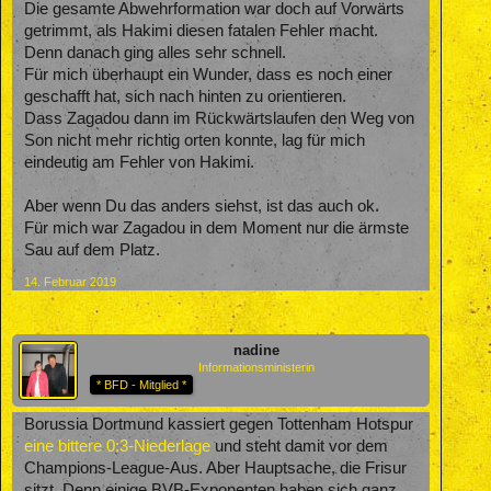
Die gesamte Abwehrformation war doch auf Vorwärts
getrimmt, als Hakimi diesen fatalen Fehler macht.
Denn danach ging alles sehr schnell.
Für mich überhaupt ein Wunder, dass es noch einer
geschafft hat, sich nach hinten zu orientieren.
Dass Zagadou dann im Rückwärtslaufen den Weg von
Son nicht mehr richtig orten konnte, lag für mich
eindeutig am Fehler von Hakimi.
Aber wenn Du das anders siehst, ist das auch ok.
Für mich war Zagadou in dem Moment nur die ärmste
Sau auf dem Platz.
14. Februar 2019
nadine
Informationsministerin
* BFD - Mitglied *
Borussia Dortmund kassiert gegen Tottenham Hotspur
eine bittere 0:3-Niederlage
und steht damit vor dem
Champions-League-Aus. Aber Hauptsache, die Frisur
sitzt. Denn einige BVB-Exponenten haben sich ganz