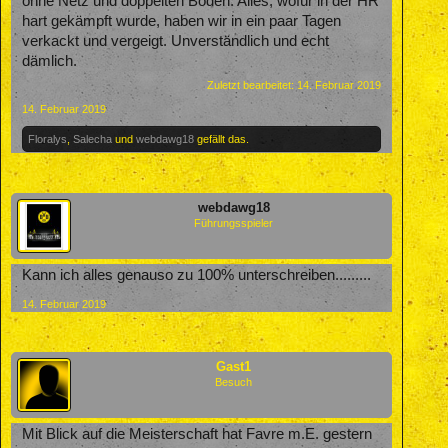
ohne Netz und doppelten Boden. Alles, wofür in der HR
hart gekämpft wurde, haben wir in ein paar Tagen
verkackt und vergeigt. Unverständlich und echt
dämlich.
Zuletzt bearbeitet:
14. Februar 2019
14. Februar 2019
Floralys
,
Salecha
und
webdawg18
gefällt das.
webdawg18
Führungsspieler
Kann ich alles genauso zu 100% unterschreiben.........
14. Februar 2019
Gast1
Besuch
Mit Blick auf die Meisterschaft hat Favre m.E. gestern