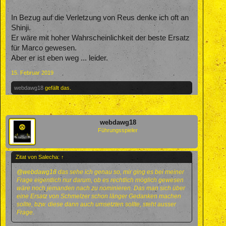
In Bezug auf die Verletzung von Reus denke ich oft an
Shinji.
Er wäre mit hoher Wahrscheinlichkeit der beste Ersatz
für Marco gewesen.
Aber er ist eben weg ... leider.
15. Februar 2019
webdawg18
gefällt das.
webdawg18
Führungsspieler
Zitat von Salecha:
↑
@webdawg18
das sehe ich genau so, mir ging es bei meiner
Frage eigentlich nur darum, ob es rechtlich möglich gewesen
wäre noch jemanden nach zu nominieren. Das man sich über
eine Ersatz von Schmelzer schon länger Gedanken machen
sollte, bzw. diese dann auch umsetzten sollte, steht ausser
Frage.