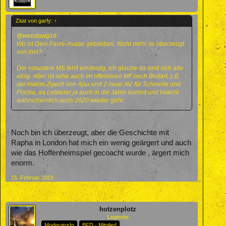
Zitat von garfy:
↑
@webdawg18
Wo ist Dein Favre-Avatar geblieben. Nicht mehr so überzeugt
von ihm?
Der robustere MS fehlt eindeutig, ich glaube da sind sich alle
einig. Aber ist sehe auch im offensiven MF noch Bedarf, z.B.
der Hakim Ziyech von Ajax und 2 neue AV, für Schmelle und
Pischu, da Letzterer ja auch in die Jahre kommt und Hakimi
wahrscheinlich auch 2020 wieder geht.
Noch bin ich überzeugt, aber die Geschichte mit
Rapha in London hat mich ein wenig geärgert und auch
wie das Hoffenheimspiel gecoacht wurde , ärgert mich
enorm.
15. Februar 2019
hotzenplotz
Legende
ModeratorIn
BFD - Mitglied