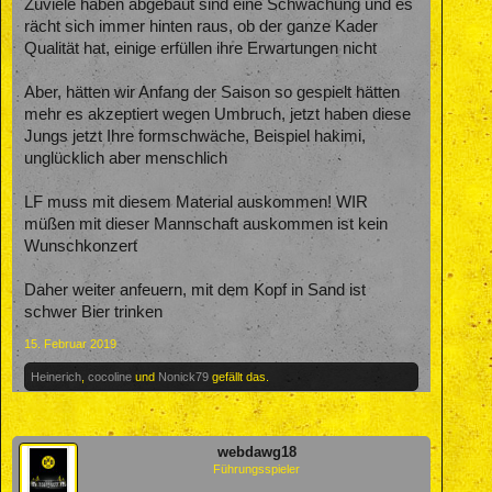
Zuviele haben abgebaut sind eine Schwächung und es
rächt sich immer hinten raus, ob der ganze Kader
Qualität hat, einige erfüllen ihre Erwartungen nicht
Aber, hätten wir Anfang der Saison so gespielt hätten
mehr es akzeptiert wegen Umbruch, jetzt haben diese
Jungs jetzt Ihre formschwäche, Beispiel hakimi,
unglücklich aber menschlich
LF muss mit diesem Material auskommen! WIR
müßen mit dieser Mannschaft auskommen ist kein
Wunschkonzert
Daher weiter anfeuern, mit dem Kopf in Sand ist
schwer Bier trinken
15. Februar 2019
Heinerich
,
cocoline
und
Nonick79
gefällt das.
webdawg18
Führungsspieler