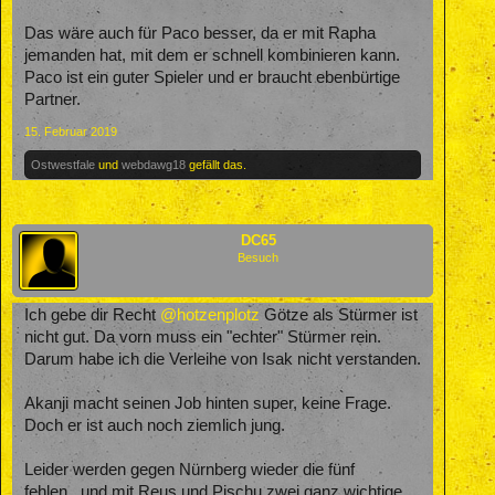
Das wäre auch für Paco besser, da er mit Rapha
jemanden hat, mit dem er schnell kombinieren kann.
Paco ist ein guter Spieler und er braucht ebenbürtige
Partner.
15. Februar 2019
Ostwestfale
und
webdawg18
gefällt das.
DC65
Besuch
Ich gebe dir Recht
@hotzenplotz
Götze als Stürmer ist
nicht gut. Da vorn muss ein "echter" Stürmer rein.
Darum habe ich die Verleihe von Isak nicht verstanden.
Akanji macht seinen Job hinten super, keine Frage.
Doch er ist auch noch ziemlich jung.
Leider werden gegen Nürnberg wieder die fünf
fehlen...und mit Reus und Pischu zwei ganz wichtige.