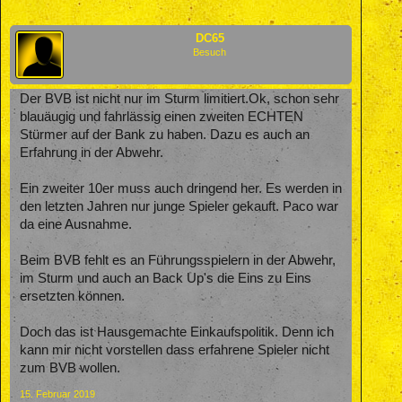
DC65
Besuch
Der BVB ist nicht nur im Sturm limitiert.Ok, schon sehr
blauäugig und fahrlässig einen zweiten ECHTEN
Stürmer auf der Bank zu haben. Dazu es auch an
Erfahrung in der Abwehr.
Ein zweiter 10er muss auch dringend her. Es werden in
den letzten Jahren nur junge Spieler gekauft. Paco war
da eine Ausnahme.
Beim BVB fehlt es an Führungsspielern in der Abwehr,
im Sturm und auch an Back Up's die Eins zu Eins
ersetzten können.
Doch das ist Hausgemachte Einkaufspolitik. Denn ich
kann mir nicht vorstellen dass erfahrene Spieler nicht
zum BVB wollen.
15. Februar 2019