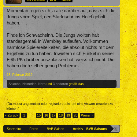
Momentan regen sich ja alle darüber auf, dass sich die
Jungs vorm Spiel, nen Starfriseur ins Hotel geholt
haben.
Finde ich Schwachsinn. Die Jungs wollten halt
standesgemäß in Wembley auflaufen. Vollkommen
harmlose Spielereitelkeiten, die absolut nichts mit dem
Ergebnis zu tun haben. Inwiefern sich Funkel in seiner
F 95 PK darüber auszulassen hat, weiss ich nicht. Die
haben doch selber genug Probleme.
15. Februar 2019
Salecha
,
Heinerich
,
Nera
und
3 anderen
gefällt das.
(Du musst angemeldet oder registriert sein, um eine Antwort erstellen zu
können.)
< Zurück
1
←
15
16
17
18
19
20
Weiter >
Startseite
Foren
BVB Saison
Archiv - BVB Saisons