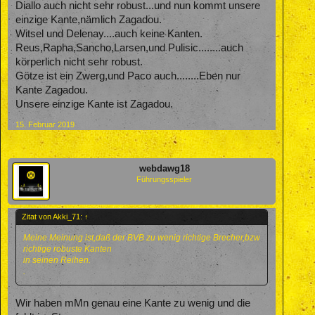
Diallo auch nicht sehr robust...und nun kommt unsere
einzige Kante,nämlich Zagadou.
Witsel und Delenay....auch keine Kanten.
Reus,Rapha,Sancho,Larsen,und Pulisic........auch
körperlich nicht sehr robust.
Götze ist ein Zwerg,und Paco auch........Eben nur
Kante Zagadou.
Unsere einzige Kante ist Zagadou.
15. Februar 2019
webdawg18
Führungsspieler
Zitat von Akki_71:
↑
Meine Meinung ist,daß der BVB zu wenig richtige Brecher,bzw
richtige robuste Kanten
in seinen Reihen.
.
Wir haben mMn genau eine Kante zu wenig und die