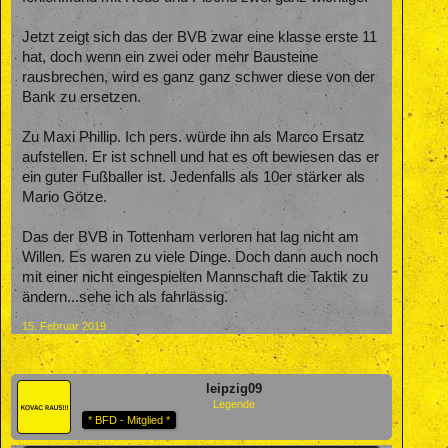
Jetzt zeigt sich das der BVB zwar eine klasse erste 11
hat, doch wenn ein zwei oder mehr Bausteine
rausbrechen, wird es ganz ganz schwer diese von der
Bank zu ersetzen.
Zu Maxi Phillip. Ich pers. würde ihn als Marco Ersatz
aufstellen. Er ist schnell und hat es oft bewiesen das er
ein guter Fußballer ist. Jedenfalls als 10er stärker als
Mario Götze.
Das der BVB in Tottenham verloren hat lag nicht am
Willen. Es waren zu viele Dinge. Doch dann auch noch
mit einer nicht eingespielten Mannschaft die Taktik zu
ändern...sehe ich als fahrlässig.
15. Februar 2019
leipzig09
Legende
* BFD - Mitglied *