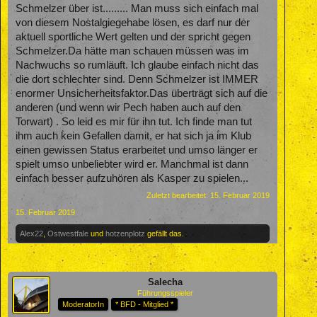
Schmelzer über ist......... Man muss sich einfach mal
von diesem Nostalgiegehabe lösen, es darf nur der
aktuell sportliche Wert gelten und der spricht gegen
Schmelzer.Da hätte man schauen müssen was im
Nachwuchs so rumläuft. Ich glaube einfach nicht das
die dort schlechter sind. Denn Schmelzer ist IMMER
enormer Unsicherheitsfaktor.Das überträgt sich auf die
anderen (und wenn wir Pech haben auch auf den
Torwart) . So leid es mir für ihn tut. Ich finde man tut
ihm auch kein Gefallen damit, er hat sich ja im Klub
einen gewissen Status erarbeitet und umso länger er
spielt umso unbeliebter wird er. Manchmal ist dann
einfach besser aufzuhören als Kasper zu spielen...
Zuletzt bearbeitet:
15. Februar 2019
15. Februar 2019
Alex22
,
Ostwestfale
und
hotzenplotz
gefällt das.
Salecha
Führungsspieler
ModeratorIn
* BFD - Mitglied *