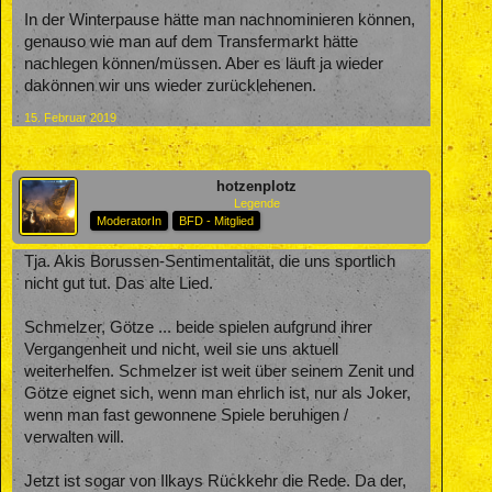
In der Winterpause hätte man nachnominieren können,
genauso wie man auf dem Transfermarkt hätte
nachlegen können/müssen. Aber es läuft ja wieder
dakönnen wir uns wieder zurücklehenen.
15. Februar 2019
hotzenplotz
Legende
ModeratorIn
BFD - Mitglied
Tja. Akis Borussen-Sentimentalität, die uns sportlich
nicht gut tut. Das alte Lied.
Schmelzer, Götze ... beide spielen aufgrund ihrer
Vergangenheit und nicht, weil sie uns aktuell
weiterhelfen. Schmelzer ist weit über seinem Zenit und
Götze eignet sich, wenn man ehrlich ist, nur als Joker,
wenn man fast gewonnene Spiele beruhigen /
verwalten will.
Jetzt ist sogar von Ilkays Rückkehr die Rede. Da der,