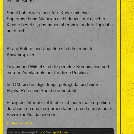
fehlt im Sturm .
Sonst haben wir einen Top -Kader mit einer
Supermischung Natürlich nicht doppelt mit gleicher
Klasse besetzt , das haben aber viele andere Topklubs
auch nicht.
Akanji Balerdi und Zagadou sind drei rubuste
Abwehrspieler .
Delany und Witsel sind die perfekte Kombination und
extrem Zweikampfstark für diese Position .
Im OM sind quirlige Jungs gefragt da sind wir mit
Rapha Reus und Sancho sehr stark
Einzig der Stürmer fehlt, der sich auch mal körperlich
durchsetzen und zermürben kann , und da muss auch
Favre zur Not dazulernen.
15. Februar 2019
cocoline
,
hotzenplotz
und
Susi
gefällt das.