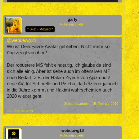
garfy
Führungsspieler
* BFD - Mitglied *
@webdawg18
Wo ist Dein Favre-Avatar geblieben. Nicht mehr so
überzeugt von ihm?
Der robustere MS fehlt eindeutig, ich glaube da sind
sich alle einig. Aber ist sehe auch im offensiven MF
noch Bedarf, z.B. der Hakim Ziyech von Ajax und 2
neue AV, für Schmelle und Pischu, da Letzterer ja auch
in die Jahre kommt und Hakimi wahrscheinlich auch
2020 wieder geht.
Zuletzt bearbeitet:
15. Februar 2019
15. Februar 2019
webdawg18
Führungsspieler