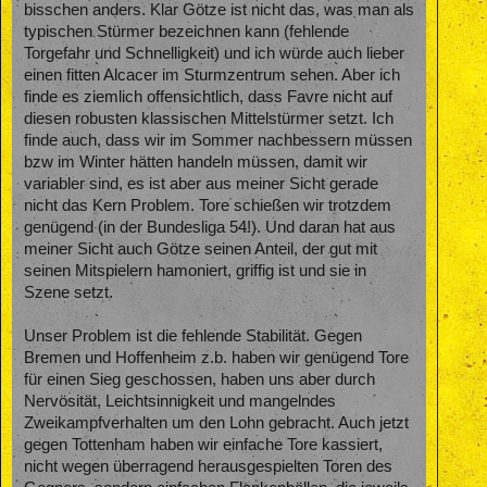
bisschen anders. Klar Götze ist nicht das, was man als
typischen Stürmer bezeichnen kann (fehlende
Torgefahr und Schnelligkeit) und ich würde auch lieber
einen fitten Alcacer im Sturmzentrum sehen. Aber ich
finde es ziemlich offensichtlich, dass Favre nicht auf
diesen robusten klassischen Mittelstürmer setzt. Ich
finde auch, dass wir im Sommer nachbessern müssen
bzw im Winter hätten handeln müssen, damit wir
variabler sind, es ist aber aus meiner Sicht gerade
nicht das Kern Problem. Tore schießen wir trotzdem
genügend (in der Bundesliga 54!). Und daran hat aus
meiner Sicht auch Götze seinen Anteil, der gut mit
seinen Mitspielern hamoniert, griffig ist und sie in
Szene setzt.
Unser Problem ist die fehlende Stabilität. Gegen
Bremen und Hoffenheim z.b. haben wir genügend Tore
für einen Sieg geschossen, haben uns aber durch
Nervösität, Leichtsinnigkeit und mangelndes
Zweikampfverhalten um den Lohn gebracht. Auch jetzt
gegen Tottenham haben wir einfache Tore kassiert,
nicht wegen überragend herausgespielten Toren des