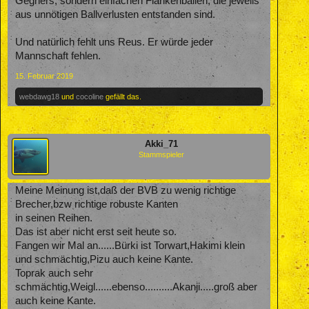
Gegners, sondern einfachen Flankenbällen, die jeweils
aus unnötigen Ballverlusten entstanden sind.
Und natürlich fehlt uns Reus. Er würde jeder
Mannschaft fehlen.
15. Februar 2019
webdawg18
und
cocoline
gefällt das.
Akki_71
Stammspieler
Meine Meinung ist,daß der BVB zu wenig richtige
Brecher,bzw richtige robuste Kanten
in seinen Reihen.
Das ist aber nicht erst seit heute so.
Fangen wir Mal an......Bürki ist Torwart,Hakimi klein
und schmächtig,Pizu auch keine Kante.
Toprak auch sehr
schmächtig,Weigl......ebenso..........Akanji.....groß aber
auch keine Kante.