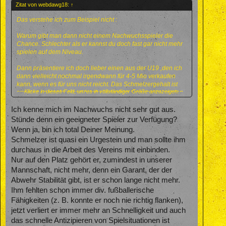
Zitat von webdawg18:
↑
Das verstehe ich zum Beispiel nicht :
Warum gibt man dann nicht einem Nachwuchsspieler die
Chance. Schlechter als er kannst du doch fast gar nicht mehr
spielen auf dem Niveau.
Dann präsentiere ich doch lieber einen aus der U19 ,den ich
dann vielleicht nochmal irgendwann für 4-5 Mio verkaufen
kann, wenn es für uns nicht reicht. Das Schmelzergehalt ist
Klicke in dieses Feld, um es in vollständiger Größe anzuzeigen.
sowieso versenkt, einen fussballerischen Gegenwert werden
wir da nicht merh bekommen.
Ich kenne mich im Nachwuchs nicht sehr gut aus.
Stünde denn ein geeigneter Spieler zur Verfügung?
Wenn ja, bin ich total Deiner Meinung.
Schmelzer ist quasi ein Urgestein und man sollte ihm
durchaus in die Arbeit des Vereins mit einbinden.
Nur auf den Platz gehört er, zumindest in unserer
Mannschaft, nicht mehr, denn ein Garant, der der
Abwehr Stabilität gibt, ist er schon lange nicht mehr.
Ihm fehlten schon immer div. fußballerische
Fähigkeiten (z. B. konnte er noch nie richtig flanken),
jetzt verliert er immer mehr an Schnelligkeit und auch
das schnelle Antizipieren von Spielsituationen ist