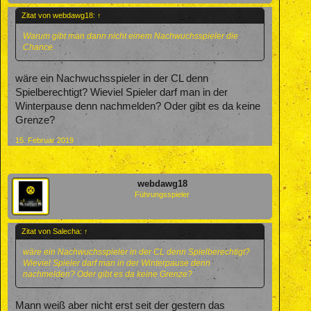
Zitat von webdawg18:
↑
Warum gibt man dann nicht einem Nachwuchsspieler die
Chance.
wäre ein Nachwuchsspieler in der CL denn
Spielberechtigt? Wieviel Spieler darf man in der
Winterpause denn nachmelden? Oder gibt es da keine
Grenze?
15. Februar 2019
webdawg18
Führungsspieler
Zitat von Salecha:
↑
wäre ein Nachwuchsspieler in der CL denn Spielberechtigt?
Wieviel Spieler darf man in der Winterpause denn
nachmelden? Oder gibt es da keine Grenze?
Mann weiß aber nicht erst seit der gestern das