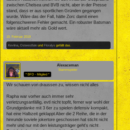
zwischen Chelsea und BVB nicht, aber in der Presse
stand, dass er aus sportlichen Gründen gegangen
wurde. Wäre das der Fall, hätte Zorc damit einen
folgenschweren Fehler gemacht. Ein robuster Batsman
wäre aktuell mehr als Gold wert.
15. Februar 2019
Kevlina
,
Ostwestfale
und
Floralys
gefällt das.
Alexaceman
Stammspieler
* BFD - Mitglied *
Wir schauen von draussen zu, wissen nicht alles
Rapha war vorher auch immer sehr
verletzungsanfällig, evtl nicht topfit, ferner war wohl der
Grundgedanke mit 3 6er zu spielen defensiv kompakt,
hat eine Halbzeit geklappt Aber die 2 Reihe, die in der
hinrunde soviele jokertore geschossen hat sticht nicht
mehr und nur mit den leistungsträger geht's nicht