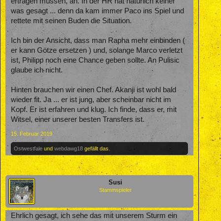
ertragen müssen, an. In der HR hat natürlich keiner
was gesagt ... denn da kam immer Paco ins Spiel und
rettete mit seinen Buden die Situation.
Ich bin der Ansicht, dass man Rapha mehr einbinden (
er kann Götze ersetzen ) und, solange Marco verletzt
ist, Philipp noch eine Chance geben sollte. An Pulisic
glaube ich nicht.
Hinten brauchen wir einen Chef. Akanji ist wohl bald
wieder fit. Ja ... er ist jung, aber scheinbar nicht im
Kopf. Er ist erfahren und klug. Ich finde, dass er, mit
Witsel, einer unserer besten Transfers ist.
15. Februar 2019
Ostwestfale
und
webdawg18
gefällt das.
Susi
Stammspieler
Ehrlich gesagt, ich sehe das mit unserem Sturm ein