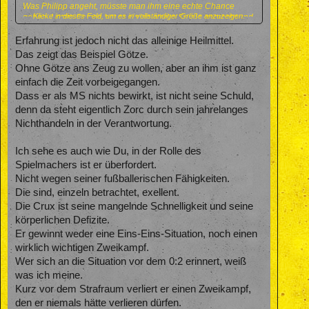
Was Philipp angeht, müsste man ihm eine echte Chance
Klicke in dieses Feld, um es in vollständiger Größe anzuzeigen.
geben. Letzte Saison hat er einige starke Spiele gemacht und
Reus tatsächlich gut vertreten. Aber das funktioniert, meiner
Meinung nach, nur mit Rapha auf der Götze Position.
Erfahrung ist jedoch nicht das alleinige Heilmittel.
Das zeigt das Beispiel Götze.
Das wäre auch für Paco besser, da er mit Rapha jemanden
Ohne Götze ans Zeug zu wollen, aber an ihm ist ganz
hat, mit dem er schnell kombinieren kann. Paco ist ein guter
einfach die Zeit vorbeigegangen.
Spieler und er braucht ebenbürtige Partner.
Dass er als MS nichts bewirkt, ist nicht seine Schuld,
denn da steht eigentlich Zorc durch sein jahrelanges
Nichthandeln in der Verantwortung.
Ich sehe es auch wie Du, in der Rolle des
Spielmachers ist er überfordert.
Nicht wegen seiner fußballerischen Fähigkeiten.
Die sind, einzeln betrachtet, exellent.
Die Crux ist seine mangelnde Schnelligkeit und seine
körperlichen Defizite.
Er gewinnt weder eine Eins-Eins-Situation, noch einen
wirklich wichtigen Zweikampf.
Wer sich an die Situation vor dem 0:2 erinnert, weiß
was ich meine.
Kurz vor dem Strafraum verliert er einen Zweikampf,
den er niemals hätte verlieren dürfen.