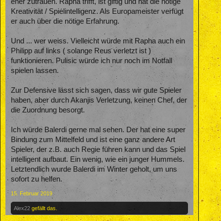
eher zutrauen. Rapha trifft, ist giftig und hat die nötige
Kreativität / Spielintelligenz. Als Europameister verfügt
er auch über die nötige Erfahrung.
Und ... wer weiss. Vielleicht würde mit Rapha auch ein
Philipp auf links ( solange Reus verletzt ist )
funktionieren. Pulisic würde ich nur noch im Notfall
spielen lassen.
Zur Defensive lässt sich sagen, dass wir gute Spieler
haben, aber durch Akanjis Verletzung, keinen Chef, der
die Zuordnung besorgt.
Ich würde Balerdi gerne mal sehen. Der hat eine super
Bindung zum Mittelfeld und ist eine ganz andere Art
Spieler, der z.B. auch Regie führen kann und das Spiel
intelligent aufbaut. Ein wenig, wie ein junger Hummels.
Letztendlich wurde Balerdi im Winter geholt, um uns
sofort zu helfen.
15. Februar 2019
Alex22
gefällt das.