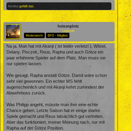
Kevlina
gefällt das.
hotzenplotz
Legende
ModeratorIn
BFD - Mitglied
Na ja. Man hat mit Akanji ( ist leider verletzt ), Witsel,
Delany, Pisczek, Reus, Rapha und auch Götze ein
paar erfahrene Spieler auf dem Platz. Man muss sie
nur spielen lassen.
Wie gesagt, Rapha anstatt Götze. Damit wäre schon
sehr viel gewonnen. Ein echter MS fehlt
augenscheinlich und mit Akanji kehrt zumindest der
Abwehrboss zurück.
Was Philipp angeht, müsste man ihm eine echte
Chance geben. Letzte Saison hat er einige starke
Spiele gemacht und Reus tatsächlich gut vertreten.
Aber das funktioniert, meiner Meinung nach, nur mit
Rapha auf der Götze Position.