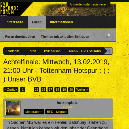
Anmelden oder registrieren
Startseite
Foren
Informationen
Foren durchsuchen
Themen mit aktuellen Beiträgen
Startseite
Foren
BVB Saison
Archiv - BVB Saisons
Achtelfinale: Mittwoch, 13.02.2019,
21:00 Uhr - Tottenham Hotspur : ( :
) Unser BVB
< Zurück
1
←
15
16
17
18
19
20
Weiter >
hotzenplotz
Legende
ModeratorIn
BFD - Mitglied
In Sachen MS war es ein Fehler, Batshuayi ziehen zu
lassen. Natürlich kennen wir den Inhalt der Gespräche