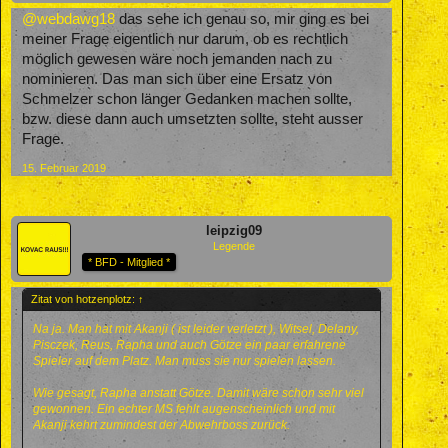
@webdawg18
das sehe ich genau so, mir ging es bei
meiner Frage eigentlich nur darum, ob es rechtlich
möglich gewesen wäre noch jemanden nach zu
nominieren. Das man sich über eine Ersatz von
Schmelzer schon länger Gedanken machen sollte,
bzw. diese dann auch umsetzten sollte, steht ausser
Frage.
15. Februar 2019
leipzig09
Legende
* BFD - Mitglied *
Zitat von hotzenplotz:
↑
Na ja. Man hat mit Akanji ( ist leider verletzt ), Witsel, Delany,
Pisczek, Reus, Rapha und auch Götze ein paar erfahrene
Spieler auf dem Platz. Man muss sie nur spielen lassen.
Wie gesagt, Rapha anstatt Götze. Damit wäre schon sehr viel
gewonnen. Ein echter MS fehlt augenscheinlich und mit
Akanji kehrt zumindest der Abwehrboss zurück.