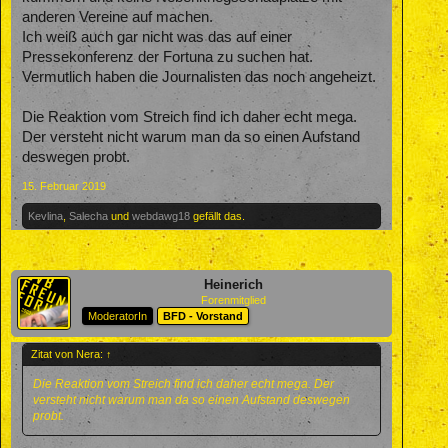
anderen Vereine auf machen.
Ich weiß auch gar nicht was das auf einer
Pressekonferenz der Fortuna zu suchen hat.
Vermutlich haben die Journalisten das noch angeheizt.
Die Reaktion vom Streich find ich daher echt mega.
Der versteht nicht warum man da so einen Aufstand
deswegen probt.
15. Februar 2019
Kevlina
,
Salecha
und
webdawg18
gefällt das.
Heinerich
Forenmitglied
ModeratorIn
BFD - Vorstand
Zitat von Nera:
↑
Die Reaktion vom Streich find ich daher echt mega. Der
versteht nicht warum man da so einen Aufstand deswegen
probt.