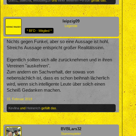
Gast1
,
Salecha
,
webdawg18
und
einer weiteren Person
gefällt das.
leipzig09
Legende
* BFD - Mitglied *
Nichts gegen Funkel, aber so eine Aussage ist hohl.
Streichs Aussage entspricht großer Realitätssinn.
Eigentlich sollten sich alle zurücknehmen und in ihren
Vereinen "auskehren".
Zum andern ein Sachverhalt, der sowas von
nebensächlich ist, dass es schon beihnah lächerlich
wird, wenn sich intelligente Leute über solch einen
Scheiß Gedanken machen.
15. Februar 2019
Kevlina
und
Heinerich
gefällt das.
BVBLars32
Stammspieler