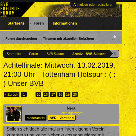
Anmelden oder registrieren
Startseite
Foren
Informationen
Foren durchsuchen
Themen mit aktuellen Beiträgen
Startseite
Foren
BVB Saison
Archiv - BVB Saisons
Achtelfinale: Mittwoch, 13.02.2019,
21:00 Uhr - Tottenham Hotspur : ( :
) Unser BVB
< Zurück
1
←
15
16
17
18
19
20
Nera
Leistungsträger
ModeratorIn
BFD - Vorstand
Sollen sich doch alle mal um ihren eigenen Verein
kümmern und keine Nebenkriegsschauplätze mit