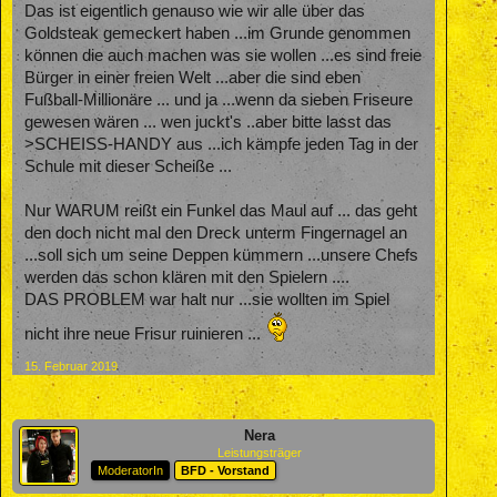
Das ist eigentlich genauso wie wir alle über das
Goldsteak gemeckert haben ...im Grunde genommen
können die auch machen was sie wollen ...es sind freie
Bürger in einer freien Welt ...aber die sind eben
Fußball-Millionäre ... und ja ...wenn da sieben Friseure
gewesen wären ... wen juckt's ..aber bitte lasst das
>SCHEISS-HANDY aus ...ich kämpfe jeden Tag in der
Schule mit dieser Scheiße ...
Nur WARUM reißt ein Funkel das Maul auf ... das geht
den doch nicht mal den Dreck unterm Fingernagel an
...soll sich um seine Deppen kümmern ...unsere Chefs
werden das schon klären mit den Spielern ....
DAS PROBLEM war halt nur ...sie wollten im Spiel
nicht ihre neue Frisur ruinieren ...
15. Februar 2019
Nera
Leistungsträger
ModeratorIn
BFD - Vorstand