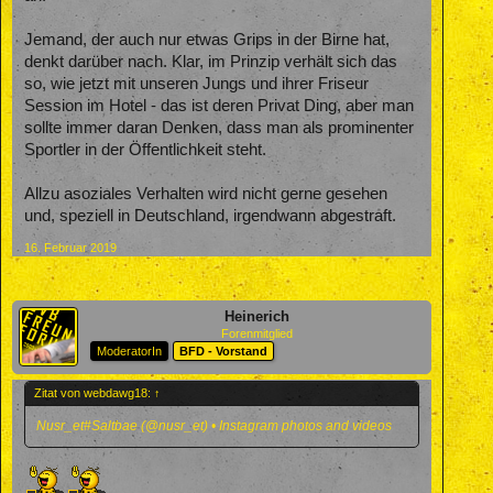
Jemand, der auch nur etwas Grips in der Birne hat,
denkt darüber nach. Klar, im Prinzip verhält sich das
so, wie jetzt mit unseren Jungs und ihrer Friseur
Session im Hotel - das ist deren Privat Ding, aber man
sollte immer daran Denken, dass man als prominenter
Sportler in der Öffentlichkeit steht.
Allzu asoziales Verhalten wird nicht gerne gesehen
und, speziell in Deutschland, irgendwann abgestraft.
16. Februar 2019
Heinerich
Forenmitglied
ModeratorIn
BFD - Vorstand
Zitat von webdawg18:
↑
Nusr_et#Saltbae (@nusr_et) • Instagram photos and videos