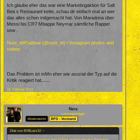
Ich glaube eher das war eine Marketingaktion für Salt
Bea s Restaurant kette, schau dir einfach mal an wer
das alles schon mitgemacht hat. Von Maradona über
Messi bis CR7 Mbappe Neymar sämtliche Rapper
usw .
Nusr_et#Saltbae (@nusr_et) • Instagram photos and
videos
Das Problem ist mMn eher wie asozial der Typ auf die
Kritik reagiert hat.......
15. Februar 2019
Nera
Leistungsträger
ModeratorIn
BFD - Vorstand
Zitat von BVBLars32:
↑
...unsere Chefs werden das schon klären mit den Spielern ....