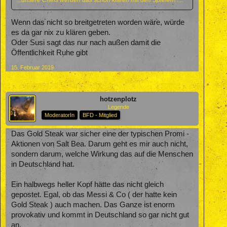
Wenn das nicht so breitgetreten worden wäre, würde
es da gar nix zu klären geben.
Oder Susi sagt das nur nach außen damit die
Öffentlichkeit Ruhe gibt
15. Februar 2019
hotzenplotz
Legende
ModeratorIn
BFD - Mitglied
Das Gold Steak war sicher eine der typischen Promi -
Aktionen von Salt Bea. Darum geht es mir auch nicht,
sondern darum, welche Wirkung das auf die Menschen
in Deutschland hat.
Ein halbwegs heller Kopf hätte das nicht gleich
gepostet. Egal, ob das Messi & Co ( der hatte kein
Gold Steak ) auch machen. Das Ganze ist enorm
provokativ und kommt in Deutschland so gar nicht gut
an.