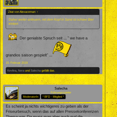
Zitat von Alexaceman:
↑
Daher weiter anfeuern, mit dem Kopf in Sand ist schwer Bier
trinken
Der genialste Spruch seit ... " we have a
grandios saison gespielt" ...
15. Februar 2019
Kevlina
,
Nera
und
Salecha
gefällt das.
Salecha
Führungsspieler
ModeratorIn
* BFD - Mitglied *
Es scheint ja nichts wichtigeres zu geben als der
Friseurbesuch, wenn das auf allen Pressekonferenzen
Thema war. Da muss man aber auch mal die