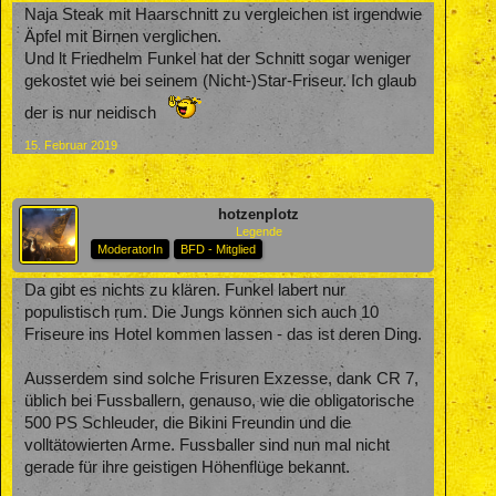
Naja Steak mit Haarschnitt zu vergleichen ist irgendwie
Äpfel mit Birnen verglichen.
Und lt Friedhelm Funkel hat der Schnitt sogar weniger
gekostet wie bei seinem (Nicht-)Star-Friseur. Ich glaub
der is nur neidisch
15. Februar 2019
hotzenplotz
Legende
ModeratorIn
BFD - Mitglied
Da gibt es nichts zu klären. Funkel labert nur
populistisch rum. Die Jungs können sich auch 10
Friseure ins Hotel kommen lassen - das ist deren Ding.
Ausserdem sind solche Frisuren Exzesse, dank CR 7,
üblich bei Fussballern, genauso, wie die obligatorische
500 PS Schleuder, die Bikini Freundin und die
volltätowierten Arme. Fussballer sind nun mal nicht
gerade für ihre geistigen Höhenflüge bekannt.