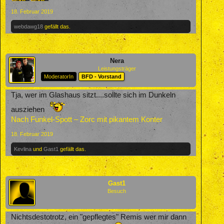
18. Februar 2019
webdawg18
gefällt das.
Nera
Leistungsträger
ModeratorIn
BFD - Vorstand
Tja, wer im Glashaus sitzt....sollte sich im Dunkeln
ausziehen
Nach Funkel-Spott – Zorc mit pikantem Konter
18. Februar 2019
Kevlina
und
Gast1
gefällt das.
Gast1
Besuch
Nichtsdestotrotz, ein "gepflegtes" Remis wer mir dann