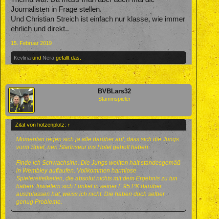
Journalisten in Frage stellen.
Und Christian Streich ist einfach nur klasse, wie immer
ehrlich und direkt..
15. Februar 2019
Kevlina
und
Nera
gefällt das.
BVBLars32
Stammspieler
Zitat von hotzenplotz:
↑
Momentan regen sich ja alle darüber auf, dass sich die Jungs
vorm Spiel, nen Starfriseur ins Hotel geholt haben.
Finde ich Schwachsinn. Die Jungs wollten halt standesgemäß
in Wembley auflaufen. Vollkommen harmlose
Spielereitelkeiten, die absolut nichts mit dem Ergebnis zu tun
haben. Inwiefern sich Funkel in seiner F 95 PK darüber
auszulassen hat, weiss ich nicht. Die haben doch selber
genug Probleme.