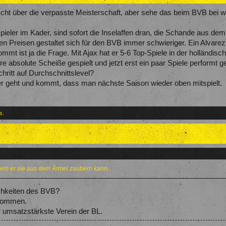
cht über die verpasste Meisterschaft, aber sehe das beim BVB bei we
pieler im Kader, sind sofort die Inselaffen dran, die Schande aus d
en Preisen gestaltet sich für den BVB immer schwieriger. Ein Alvarez
mt ist ja die Frage. Mit Ajax hat er 5-6 Top-Spiele in der holländisc
e absolute Scheiße gespielt und jetzt erst ein paar Spiele performt
hritt auf Durchschnittslevel?
er geht und kommt, dass man nächste Saison wieder oben mitspielt.
s.
 dem er sie aus dem Ärmel zaubern kann.
ichkeiten des BVB?
enommen.
 umsatzstärkste Verein der BL.