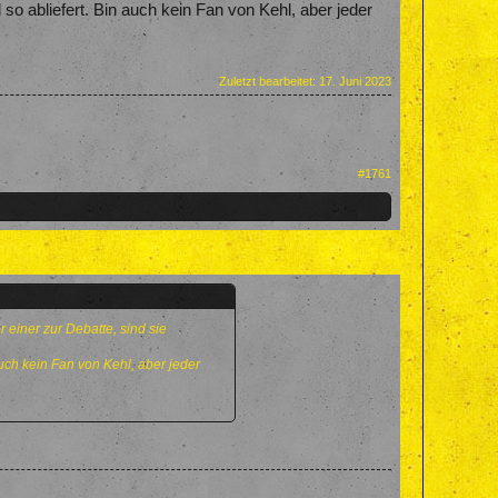
o abliefert. Bin auch kein Fan von Kehl, aber jeder
Zuletzt bearbeitet:
17. Juni 2023
#1761
 einer zur Debatte, sind sie
uch kein Fan von Kehl, aber jeder