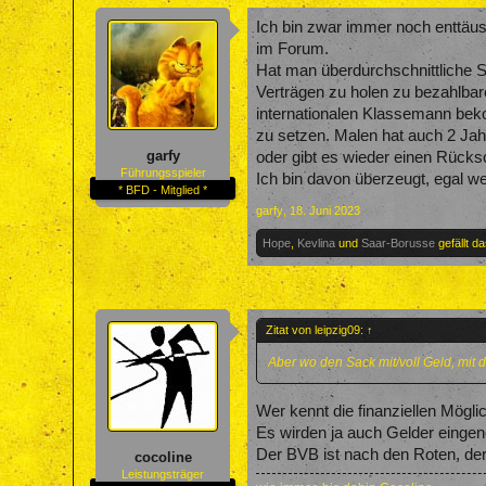
Ich bin zwar immer noch enttäus
im Forum.
Hat man überdurchschnittliche S
Verträgen zu holen zu bezahlbar
internationalen Klassemann bekom
zu setzen. Malen hat auch 2 Jahr
garfy
oder gibt es wieder einen Rücksc
Führungsspieler
Ich bin davon überzeugt, egal w
* BFD - Mitglied *
garfy
,
18. Juni 2023
Hope
,
Kevlina
und
Saar-Borusse
gefällt da
Zitat von leipzig09:
↑
Aber wo den Sack mit/voll Geld, mit
Wer kennt die finanziellen Mögl
Es wirden ja auch Gelder eing
Der BVB ist nach den Roten, der
cocoline
Leistungsträger