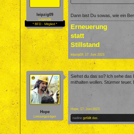
leipzig09
Dann bist Du sowas, wie ein Ber
Legende
* BFD - Mitglied *
Erneuerung
statt
Stillstand
leipzig09
,
17. Juni 2023
Siehst du das so? Ich sehe das 
mithalten wollen. Stürmer teuer.
Hope
,
17. Juni 2023
Hope
Leistungsträger
nadine
gefällt das.