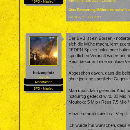
wie immer, bis dahin Cocoline
* BFD - Mitglied *
Gute Besserung Möllerin du schafft 
cocoline
,
18. Juni 2023
Der BVB ist ein Börsen - notier
sich die Mühe macht, lernt zuers
JEDEN Spieler holen oder halte
sportlichen Vernunft widerspricht
Reus bekommt eine sinnlose Ve
hotzenplotz
Abgesehen davon, dass die beide
Legende
ohne jegliche sportliche Gegenle
ModeratorIn
BFD - Mitglied
Man muss kein gelernter Kaufman
notdürftig gedeckt wird. 80 Mio h
Moukoko 5 Mio / Reus 7,5 Mio / D
Hinzu kommen sinnlos - Verpflic
Ich würde mir wünschen, dass Ke