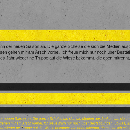
inn der neuen Saison an. Die ganze Scheise die sich die Medien au
ssen gehen mir am Arsch vorbei. Ich freue mich nur noch über Bestä
es Jahr wieder ne Truppe auf die Wiese bekommt, die oben mitrennt
der neuen Saison an. Die ganze Scheise die sich die Medien ausdenken, um sie a
 gehen mir am Arsch vorbei. Ich freue mich nur noch über Bestätigungen. Sowas, w
hr wieder ne Truppe auf die Wiese bekommt, die oben mitrennt, da mache ich mir