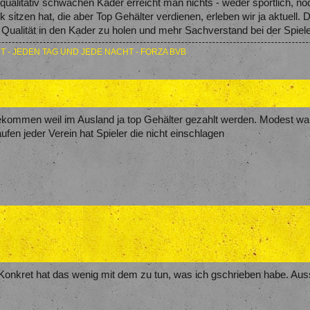
qualitativ schwachen Kader erreicht man nichts - weder sportlich, noc
k sitzen hat, die aber Top Gehälter verdienen, erleben wir ja aktuell.
Qualität in den Kader zu holen und mehr Sachverstand bei der Spiel
T - JEDEN TAG UND JEDE NACHT - FORZA BVB
bekommen weil im Ausland ja top Gehälter gezahlt werden. Modest wa
fen jeder Verein hat Spieler die nicht einschlagen
in. Konkret hat das wenig mit dem zu tun, was ich gschrieben habe. Auss