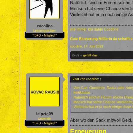
Natürlich sind im Forum solche D
Mensch hat seine Chance verdie
Vielleicht hat er ja noch einige 
cocoline
wie immer, bis dahin Cocoline
Leistungsträger
* BFD - Mitglied *
Gute Besserung Möllerin du schafft 
cocoline
,
17. Juni 2023
Kevlina
gefällt das.
Zitat von cocoline:
↑
Von Can, Guerreiro, Raina oder Adeye
weltklasse.
Natürlich sind im Forum solche Disku
Mensch hat seine Chance verdientm,
Vielleicht hat er ja noch einige Asse 
leipzig09
Legende
Aber wo den Sack mit/voll Geld
* BFD - Mitglied *
Erneuerung