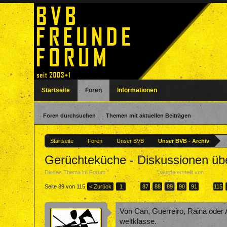
Startseite
Foren
Informationen
Foren durchsuchen
Themen mit aktuellen Beiträgen
Startseite
Foren
Unser BVB
Unser BVB - Archiv
Gerüchteküche - Diskussionen ü
Dieses Thema im Forum "
Unser BVB - Archiv
" wurde erstellt von
nadine
,
Seite 89 von 115
< Zurück
1
←
87
88
89
90
91
→
115
Von Can, Guerreiro, Raina oder A
weltklasse.