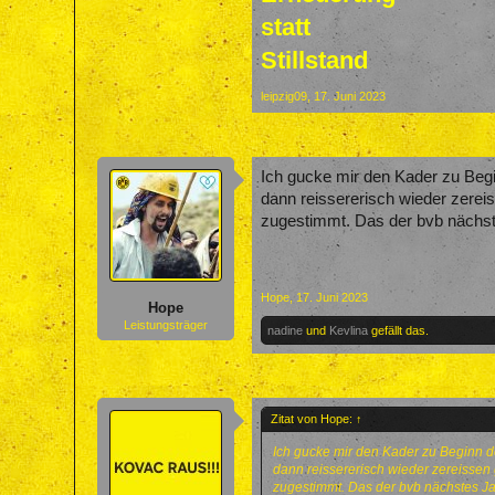
statt
Stillstand
leipzig09
,
17. Juni 2023
Ich gucke mir den Kader zu Beg
dann reissererisch wieder zerei
zugestimmt. Das der bvb nächst
Hope
,
17. Juni 2023
Hope
Leistungsträger
nadine
und
Kevlina
gefällt das.
Zitat von Hope:
↑
Ich gucke mir den Kader zu Beginn 
dann reissererisch wieder zereissen
zugestimmt. Das der bvb nächstes Ja