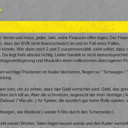
es
ter Verein und muss, jedes Jahr, seine Finanzen offen legen. Der Fin
t, dass der BVB nicht finanzschwach ist und im Fall eines Falles,
n könnte. Wer dann noch 2 und 2 zusammenzählt, sieht sofort, dass 
. Da liegt Kehl absolut richtig. Leider handelt er nicht dementspreche
rtragsverlängerung und Moukoko einen vollkommen überzogenen Prof
n wichtige Positionen im Kader blockieren, fliegen so " Schwupps ! 
istung.
n sein, um zu sehen, dass hier Geld vernichtet wird. Geld, das gera
ören sich toll an. Aber die schmelzen, angesicht der irren Verträge (
ahoud 7 Mio etc. ) für Spieler, die sportlich gar keine Rolle spielen,
htungen, wie Modeste ( wieder 6 Mio durch den Schornstein ).
hl seinen Worten, Taten folgen lassen würde und den Kader vernünfti