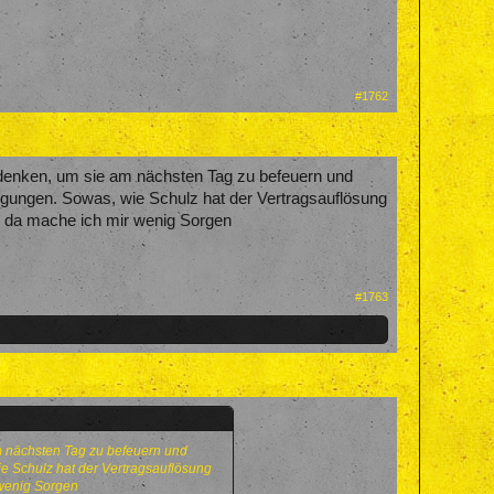
#1762
sdenken, um sie am nächsten Tag zu befeuern und
tigungen. Sowas, wie Schulz hat der Vertragsauflösung
, da mache ich mir wenig Sorgen
#1763
m nächsten Tag zu befeuern und
ie Schulz hat der Vertragsauflösung
 wenig Sorgen