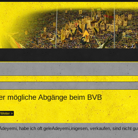
ber mögliche Abgänge beim BVB
27. September 2018
.
Weiter >
deyemi, habe ich oft geleAdeyemi,inigesen, verkaufen, sind nicht gut