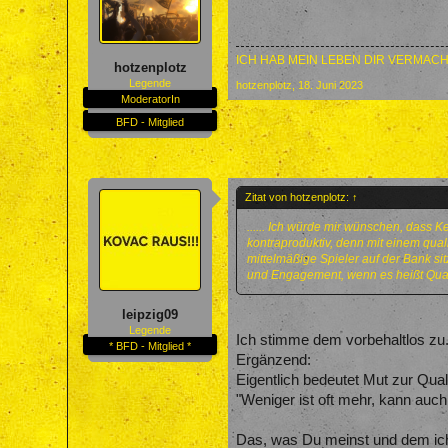
ICH HAB MEIN LEBEN DIR VERMACH
hotzenplotz
Legende
hotzenplotz
,
18. Juni 2023
ModeratorIn
BFD - Mitglied
Zitat von hotzenplotz:
↑
...... Ich würde mir wünschen, dass 
kontraproduktiv, denn mit einem quali
mittelmäßige Spieler auf der Bank sit
und Engagement, wenn es heißt Qual
leipzig09
Legende
Ich stimme dem vorbehaltlos zu
* BFD - Mitglied *
Ergänzend:
Eigentlich bedeutet Mut zur Qual
"Weniger ist oft mehr, kann auch
Das, was Du meinst und dem ich 