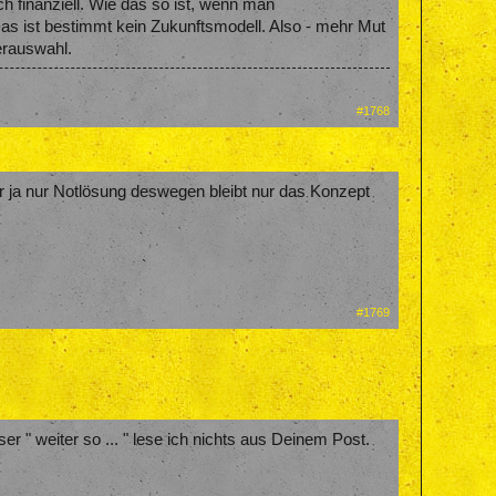
h finanziell. Wie das so ist, wenn man
 Das ist bestimmt kein Zukunftsmodell. Also - mehr Mut
erauswahl.
#1768
r ja nur Notlösung deswegen bleibt nur das Konzept
#1769
er " weiter so ... " lese ich nichts aus Deinem Post.