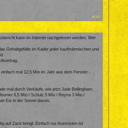
#1767
anzbericht kann im Internet nachgelesen werden. Wer
das Gehaltgefälle im Kader jeder kaufmännischen und
nd.
ivertrag.
" einfach mal 12,5 Mio im Jahr aus dem Fenster -
de mal durch Verkäufe, wie jetzt Jude Bellingham,
 Meunier 6,5 Mio / Schulz 5 Mio / Reyna 3 Mio /
 wie Eis in der Sonne davon.
g auf Zack bringt. Einfach nur Ausmisten ist