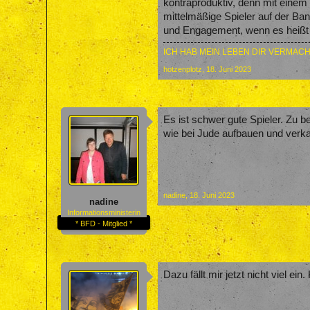
kontraproduktiv, denn mit einem 
mittelmäßige Spieler auf der Ban
und Engagement, wenn es heißt 
ICH HAB MEIN LEBEN DIR VERMACH
hotzenplotz
,
18. Juni 2023
Es ist schwer gute Spieler. Zu 
wie bei Jude aufbauen und verkau
nadine
,
18. Juni 2023
nadine
Informationsministerin
* BFD - Mitglied *
Dazu fällt mir jetzt nicht viel e