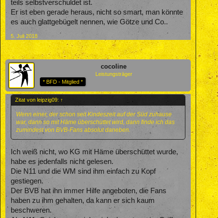
teils selbstverschuldet ist.
Er ist eben gerade heraus, nicht so smart, man könnte
es auch glattgebügelt nennen, wie Götze und Co..
5. Juli 2018
cocoline
Leistungsträger
* BFD - Mitglied *
Zitat von leipzig09:
↑
Wenn einer, der schon seit Kindeszeit auf der Süd zuhause
war, dann so mit Häme überschüttet wird, dann finde ich das
zumindest von BVB-Fans absolut daneben.
Ich weiß nicht, wo KG mit Häme überschüttet wurde,
habe es jedenfalls nicht gelesen.
Die N11 und die WM sind ihm einfach zu Kopf
gestiegen.
Der BVB hat ihn immer Hilfe angeboten, die Fans
haben zu ihm gehalten, da kann er sich kaum
beschweren.