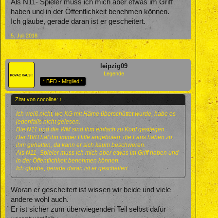
Als N11- Spieler muss ich mich aber etwas im Griff
haben und in der Öffentlichkeit benehmen können.
Ich glaube, gerade daran ist er gescheitert.
5. Juli 2018
leipzig09
Legende
* BFD - Mitglied *
Zitat von cocoline:
↑
Ich weiß nicht, wo KG mit Häme überschüttet wurde, habe es
jedenfalls nicht gelesen.
Die N11 und die WM sind ihm einfach zu Kopf gestiegen.
Der BVB hat ihn immer Hilfe angeboten, die Fans haben zu
ihm gehalten, da kann er sich kaum beschweren.
Als N11- Spieler muss ich mich aber etwas im Griff haben und
in der Öffentlichkeit benehmen können.
Ich glaube, gerade daran ist er gescheitert.
Woran er gescheitert ist wissen wir beide und viele
andere wohl auch.
Er ist sicher zum überwiegenden Teil selbst dafür