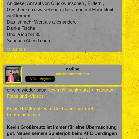
An dieser Anzahl von Glückwünschen , Bildern ,
Geschenken usw sehe ich ,dass man mit Ehrlichkeit
weit kommt .
Das ist mehr Wert als alles andere
Danke Fische
Und ja ich bin 30
Schönen Abend noch
21. Juli 2018
nadine
Informationsministerin
* BFD - Mitglied *
er wird wieder papa
Kevin (@fischkreutz) • Instagram-
Fotos und -Videos
Kevin Großkreutz wird Co-Trainer beim VfL
Kemminghausen
Kevin Großkreutz ist immer für eine Überraschung
gut. Neben seinem Spielerjob beim KFC Uerdingen