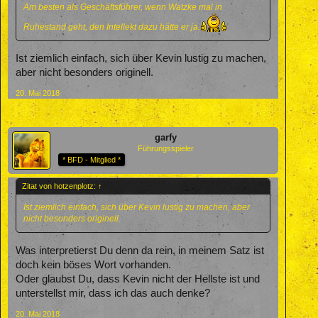
Am besten als Geschäftsführer, wenn Watzke mal in
Ruhestand geht, den Intellekt dazu hätte er ja.
Ist ziemlich einfach, sich über Kevin lustig zu machen,
aber nicht besonders originell.
20. Mai 2018
garfy
Führungsspieler
* BFD - Mitglied *
Zitat von hotzenplotz:
↑
Ist ziemlich einfach, sich über Kevin lustig zu machen, aber
nicht besonders originell.
Was interpretierst Du denn da rein, in meinem Satz ist
doch kein böses Wort vorhanden.
Oder glaubst Du, dass Kevin nicht der Hellste ist und
unterstellst mir, dass ich das auch denke?
20. Mai 2018