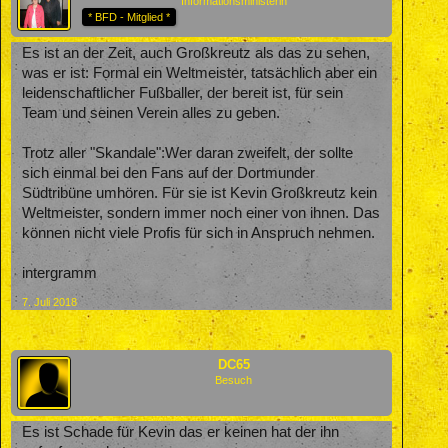
Informationsministerin
* BFD - Mitglied *
Es ist an der Zeit, auch Großkreutz als das zu sehen,
was er ist: Formal ein Weltmeister, tatsächlich aber ein
leidenschaftlicher Fußballer, der bereit ist, für sein
Team und seinen Verein alles zu geben.
Trotz aller "Skandale":Wer daran zweifelt, der sollte
sich einmal bei den Fans auf der Dortmunder
Südtribüne umhören. Für sie ist Kevin Großkreutz kein
Weltmeister, sondern immer noch einer von ihnen. Das
können nicht viele Profis für sich in Anspruch nehmen.
intergramm
7. Juli 2018
DC65
Besuch
Es ist Schade für Kevin das er keinen hat der ihn