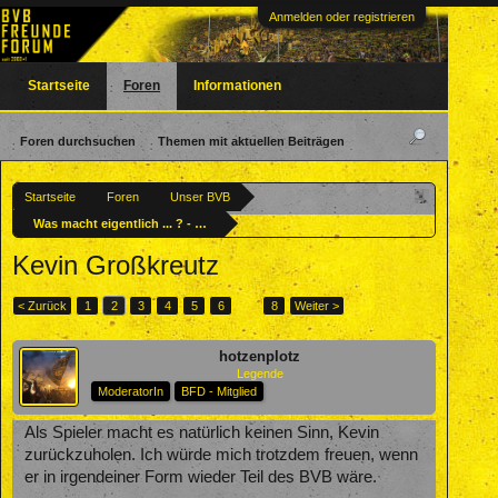
Anmelden oder registrieren
Startseite
Foren
Informationen
Foren durchsuchen
Themen mit aktuellen Beiträgen
Startseite
Foren
Unser BVB
Was macht eigentlich ... ? - Ehemalige BVBler
Kevin Großkreutz
< Zurück
1
2
3
4
5
6
→
8
Weiter >
hotzenplotz
Legende
ModeratorIn
BFD - Mitglied
Als Spieler macht es natürlich keinen Sinn, Kevin
zurückzuholen. Ich würde mich trotzdem freuen, wenn
er in irgendeiner Form wieder Teil des BVB wäre.