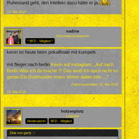
Ruhestand geht, den Intellekt dazu hätte er ja.
19. Mai 2018
nadine
Informationsministerin
* BFD - Mitglied *
kevin ist heute beim pokalfinale mit kumpels
mit flieger nach berlin
Kevin auf Instagram: „Auf nach
Berlin Was ich da mache ?! Das weiß ich auch nicht so
genau Ein Dortmunder muss immer dabei sein …“
Zuletzt bearbeitet:
19. Mai 2018
19. Mai 2018
hotzenplotz
Legende
ModeratorIn
BFD - Mitglied
Zitat von garfy:
↑