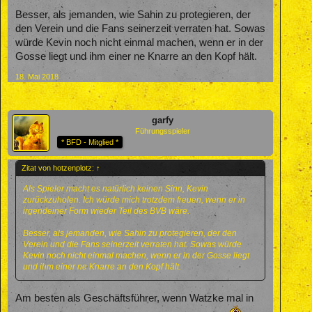
Besser, als jemanden, wie Sahin zu protegieren, der
den Verein und die Fans seinerzeit verraten hat. Sowas
würde Kevin noch nicht einmal machen, wenn er in der
Gosse liegt und ihm einer ne Knarre an den Kopf hält.
18. Mai 2018
garfy
Führungsspieler
* BFD - Mitglied *
Zitat von hotzenplotz:
↑
Als Spieler macht es natürlich keinen Sinn, Kevin
zurückzuholen. Ich würde mich trotzdem freuen, wenn er in
irgendeiner Form wieder Teil des BVB wäre.
Besser, als jemanden, wie Sahin zu protegieren, der den
Verein und die Fans seinerzeit verraten hat. Sowas würde
Kevin noch nicht einmal machen, wenn er in der Gosse liegt
und ihm einer ne Knarre an den Kopf hält.
Am besten als Geschäftsführer, wenn Watzke mal in