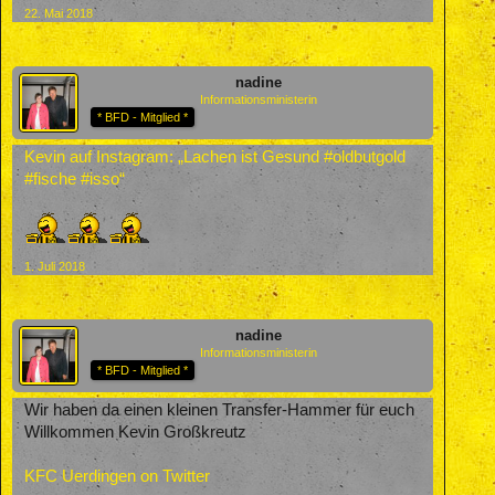
22. Mai 2018
nadine
Informationsministerin
* BFD - Mitglied *
Kevin auf Instagram: „Lachen ist Gesund #oldbutgold
#fische #isso“
1. Juli 2018
nadine
Informationsministerin
* BFD - Mitglied *
Wir haben da einen kleinen Transfer-Hammer für euch
Willkommen Kevin Großkreutz
KFC Uerdingen on Twitter