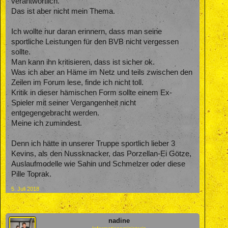
verantwortlich.
Das ist aber nicht mein Thema.
Ich wollte nur daran erinnern, dass man seine
sportliche Leistungen für den BVB nicht vergessen
sollte.
Man kann ihn kritisieren, dass ist sicher ok.
Was ich aber an Häme im Netz und teils zwischen den
Zeilen im Forum lese, finde ich nicht toll.
Kritik in dieser hämischen Form sollte einem Ex-
Spieler mit seiner Vergangenheit nicht
entgegengebracht werden.
Meine ich zumindest.
Denn ich hätte in unserer Truppe sportlich lieber 3
Kevins, als den Nussknacker, das Porzellan-Ei Götze,
Auslaufmodelle wie Sahin und Schmelzer oder diese
Pille Toprak.
5. Juli 2018
nadine