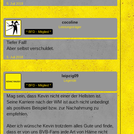
5. Juli 2018
cocoline
Leistungsträger
* BFD - Mitglied *
Tiefer Fall!
Aber selbst verschuldet.
5. Juli 2018
leipzig09
Legende
* BFD - Mitglied *
Mag sein, dass Kevin nicht einer der Hellsten ist.
Seine Karriere nach der WM ist auch nicht unbedingt
als positives Beispiel bzw. zur Nachahmung zu
empfehlen.
Aber ich wünsche Kevin trotzdem alles Gute und finde,
dass er von uns BVB-Fans jede Art von Häme nicht