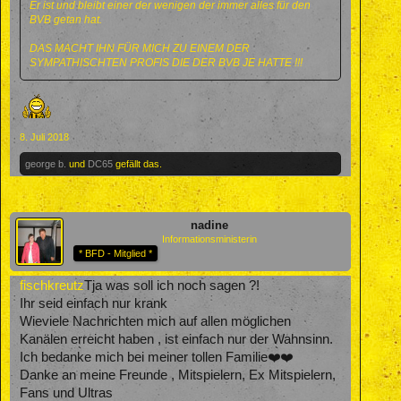
Er ist und bleibt einer der wenigen der immer alles für den
BVB getan hat.
DAS MACHT IHN FÜR MICH ZU EINEM DER
SYMPATHISCHTEN PROFIS DIE DER BVB JE HATTE !!!
8. Juli 2018
george b.
und
DC65
gefällt das.
nadine
Informationsministerin
* BFD - Mitglied *
fischkreutz
Tja was soll ich noch sagen ?!
Ihr seid einfach nur krank
Wieviele Nachrichten mich auf allen möglichen
Kanälen erreicht haben , ist einfach nur der Wahnsinn.
Ich bedanke mich bei meiner tollen Familie❤️❤️
Danke an meine Freunde , Mitspielern, Ex Mitspielern,
Fans und Ultras