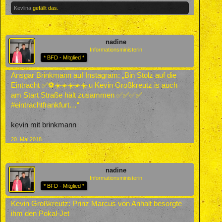
Kevlina
gefällt das.
nadine
Informationsministerin
* BFD - Mitglied *
Ansgar Brinkmann auf Instagram: „Bin Stolz auf die
Eintracht ✅⚽️☀️☀️☀️☀️☀️ u Kevin Großkreutz is auch
am Start Straße hält zusammen ✅✅✅✅
#eintrachtfrankfurt…“
kevin mit brinkmann
20. Mai 2018
nadine
Informationsministerin
* BFD - Mitglied *
Kevin Großkreutz: Prinz Marcus von Anhalt besorgte
ihm den Pokal-Jet