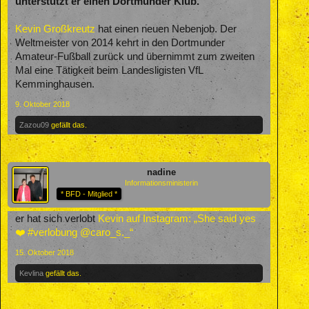
unterstützt er einen Dortmunder Klub.
Kevin Großkreutz
hat einen neuen Nebenjob. Der
Weltmeister von 2014 kehrt in den Dortmunder
Amateur-Fußball zurück und übernimmt zum zweiten
Mal eine Tätigkeit beim Landesligisten VfL
Kemminghausen.
9. Oktober 2018
Zazou09
gefällt das.
nadine
Informationsministerin
* BFD - Mitglied *
er hat sich verlobt
Kevin auf Instagram: „She said yes
❤️ #verlobung @caro_s._“
15. Oktober 2018
Kevlina
gefällt das.