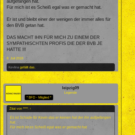
aufgefangen hat.
Für mich ist es Scheiß egal was er gemacht hat.
Er ist und bleibt einer der wenigen der immer alles für
den BVB getan hat.
DAS MACHT IHN FÜR MICH ZU EINEM DER
SYMPATHISCHTEN PROFIS DIE DER BVB JE
HATTE !!!
8. Juli 2018
Kevlina
gefällt das.
leipzig09
Legende
* BFD - Mitglied *
Zitat von ****:
↑
Es ist Schade für Kevin das er keinen hat der ihn aufgefangen
hat.
Für mich ist es Scheiß egal was er gemacht hat.