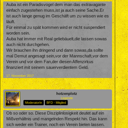
Auba ist ein Paradisvogel dem man das extravagante
einfach zugestehen muss,ist ja auch seine Sache.Er
ist auch lange genug im Geschäft um zu wissen wie es
läuft.
Für einmal zu spät kommen wird er nicht suspendiert
worden sein.
Auba hat immer mit Real geliebäuelt,die lassen sowas
auch nicht durchgehen.
Wir brauchen ihn dringend und dann sowas,da sollte
mal Demut angesagt sein,vor der Mannschaft,vor dem
Verein und vor dem Fan,der diesen Affenzirkus
finanziert mit seinem sauerverdientem Geld.
17. November 2017
hotzenplotz
Legende
ModeratorIn
BFD - Mitglied
Ob so oder so. Diese Disziplinlosigkeit deutet auf ein
Mißverhältnis und mangelnden Respekt hin. Das kann
sich weder ein Trainer, noch ein Verein bieten lassen.