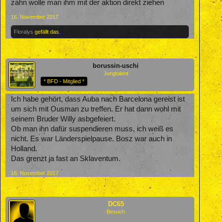
zahn wolle man ihm mit der aktion direkt ziehen
16. November 2017
Floralys
gefällt das.
borussin-uschi
Jungtalent
* BFD - Mitglied *
Ich habe gehört, dass Auba nach Barcelona gereist ist
um sich mit Ousman zu treffen. Er hat dann wohl mit
seinem Bruder Willy asbgefeiert.
Ob man ihn dafür suspendieren muss, ich weiß es
nicht. Es war Länderspielpause. Bosz war auch in
Holland.
Das grenzt ja fast an Sklaventum.
16. November 2017
DC65
Besuch