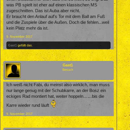
was PB spielt ist eher auf einen klassischen MS
zugeschnitten. Das ist Auba aber nicht.
Er braucht den Anlauf auf's Tor mit dem Ball am Fuß
und die Zuspiele über die Außen. Doch die fehlen...weil
kein Platz mehr da ist.
9. November 2017
Gast1
gefällt das.
Gast1
Besuch
Ich weiß nicht Fabi, du meinst also wirklich, man muss
nur lange genug mit der Schubkarre, an der Bosz ein
eckiges Rad montiert hat, weiter hoppeln……bis die
Karre wieder rund läuft
9. November 2017