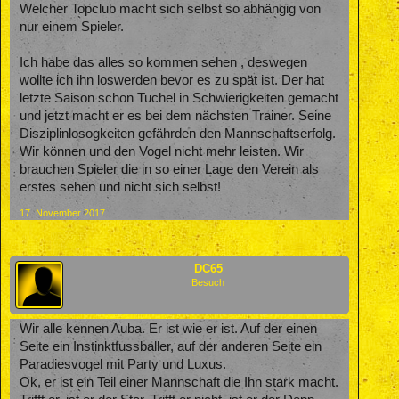
Welcher Topclub macht sich selbst so abhängig von
nur einem Spieler.
Ich habe das alles so kommen sehen , deswegen
wollte ich ihn loswerden bevor es zu spät ist. Der hat
letzte Saison schon Tuchel in Schwierigkeiten gemacht
und jetzt macht er es bei dem nächsten Trainer. Seine
Disziplinlosogkeiten gefährden den Mannschaftserfolg.
Wir können und den Vogel nicht mehr leisten. Wir
brauchen Spieler die in so einer Lage den Verein als
erstes sehen und nicht sich selbst!
17. November 2017
DC65
Besuch
Wir alle kennen Auba. Er ist wie er ist. Auf der einen
Seite ein Instinktfussballer, auf der anderen Seite ein
Paradiesvogel mit Party und Luxus.
Ok, er ist ein Teil einer Mannschaft die Ihn stark macht.