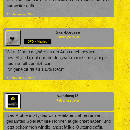
wenn da einer ist ) zwischen Auba und Trainer / Verein,
nur weiter auftut.
17. November 2017
Saar-Borusse
Führungsspieler
* BFD - Mitglied *
Wäre Marco da,wäre es um Auba auch besser
bestellt,und nicht nur um den,warum muss der Junge
auch so oft verletzt sein.
Ich gebe dir da zu 100% Recht.
17. November 2017
webdawg18
Führungsspieler
Das Problem ist , das wir die letzten Jahren unser
gesamtes Spiel auf ihre Hohheit augerichtet haben, und
jetzt bekommen wir die längst fällige Quittung dafür.