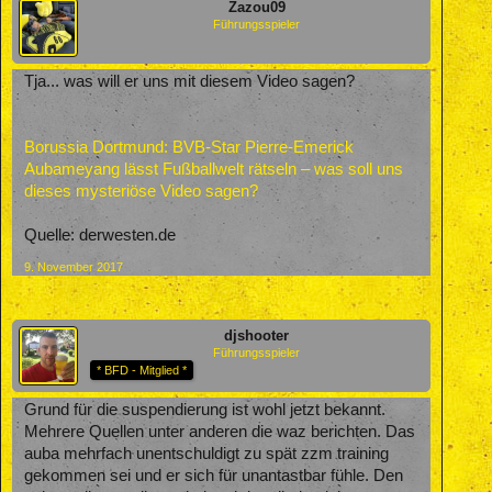
Zazou09
Führungsspieler
Tja... was will er uns mit diesem Video sagen?
Borussia Dortmund: BVB-Star Pierre-Emerick
Aubameyang lässt Fußballwelt rätseln – was soll uns
dieses mysteriöse Video sagen?
Quelle: derwesten.de
9. November 2017
djshooter
Führungsspieler
* BFD - Mitglied *
Grund für die suspendierung ist wohl jetzt bekannt.
Mehrere Quellen unter anderen die waz berichten. Das
auba mehrfach unentschuldigt zu spät zzm training
gekommen sei und er sich für unantastbar fühle. Den