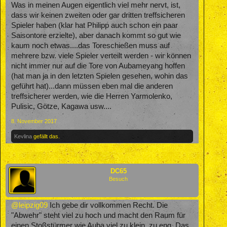
Was in meinen Augen eigentlich viel mehr nervt, ist,
dass wir keinen zweiten oder gar dritten treffsicheren
Spieler haben (klar hat Philipp auch schon ein paar
Saisontore erzielte), aber danach kommt so gut wie
kaum noch etwas....das Toreschießen muss auf
mehrere bzw. viele Spieler verteilt werden - wir können
nicht immer nur auf die Tore von Aubameyang hoffen
(hat man ja in den letzten Spielen gesehen, wohin das
geführt hat)...dann müssen eben mal die anderen
treffsicherer werden, wie die Herren Yarmolenko,
Pulisic, Götze, Kagawa usw....
8. November 2017
Kevlina
gefällt das.
DC65
Besuch
@leipzig09
Ich gebe dir vollkommen Recht. Die
"Abwehr" steht viel zu hoch und macht den Raum für
einen Stoßstürmer wie Auba viel zu klein, zu eng. Das