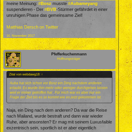
meine Meinung:
#
Bosz
musste
#
Aubameyang
suspendieren - Der
#
BVB
-Stürmer gefährdet in einer
unruhigen Phase das gemeinsame Ziel!
Matthias Dersch on Twitter
16. November 2017
Pfefferkuchenmann
Hoffnungsträger
Zitat von webdawg18:
↑
Auba hat sich schon vor Bosz ein Ding nachdem anderen
erlaubt. Es wurde ihm mehr oder weniger durchgehen lassen
weil er immer getroffen hat . Für mich war es aber nur ein
Frage der Zeit bis es so kommt wie es jetzt gekommen ist.
Naja, ein Ding nach dem anderen? Da war die Reise
nach Mailand, wurde bestraft und dann war wieder
Ruhe, aber ansonsten? Er mag mit seinem Luxusfaible
exzentrisch sein, sportlich ist er aber eigentlich