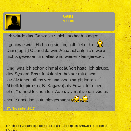
Gast1
Besuch
Ich würde das Ganze jetzt nicht so hoch hängen,
irgendwie wie : Halb zog sie ihn, halb fiel er hin.
Dienstag ist CL und da wird Auba auflaufen als wäre
nichts gewesen und alles wird wieder klein geredet.
Und, was ich schon einmal geäußert hatte, ich glaube,
das System Bosz funktioniert besser mit einem
zusätzlichen offensiven und zweikampfstarken
Mittelfeldspieler (z.B. Kagawa) als Ersatz für einen
eher "rumschleichenden" Auba……mal sehen, wie es
heute ohne ihn läuft, bin gespannt
17. November 2017
(Du musst angemeldet oder registriert sein, um eine Antwort erstellen zu
können.)