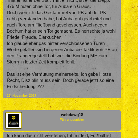
Trifft er, ist er der Star. Trifft er nicht, ist er der Depp.
476 Minuten ohne Tor, für Auba ein Graus.
Doch wen ich das Gestammel von PB auf der PK
richtig verstanden habe, hat Auba gut gearbeitet und
auch Tore am Fließband geschossen. Auch gegen
Bochum hat er sein Tor gemacht. Es herrschte ja wohl
Friede, Freude, Eierkuchen.
Ich glaube eher das hinter verschlossenen Türen
Worte gefallen sind in denen Auba die Taktik von PB an
den Pranger gestellt hat, weil die Bindung MF zum
Sturm in letzter Zeit komplett fehlt.
Das ist eine Vermutung meinerseits. Ich gebe Hotze
Recht, Disziplin muss sein. Doch gerade jetzt so eine
Endscheidung ???
17. November 2017
webdawg18
Führungsspieler
Ich kann das nicht verstehen, tut mir leid, Fußball ist