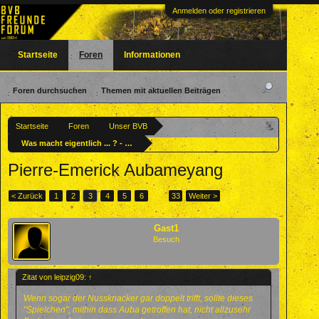
Anmelden oder registrieren
Startseite
Foren
Informationen
Foren durchsuchen
Themen mit aktuellen Beiträgen
Startseite
Foren
Unser BVB
Was macht eigentlich ... ? - Ehemalige BVBler
Pierre-Emerick Aubameyang
< Zurück
1
2
3
4
5
6
→
33
Weiter >
Gast1
Besuch
Zitat von leipzig09:
↑
Wenn sogar der Nussknacker gar doppelt trifft, sollte dieses
"Spielchen", mithin dass Auba getroffen hat, nicht allzusehr