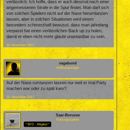
verlässlich. Ich hoffe, dass er auch diesmal nach einer
angemessenen Strafe in die Spur findet. Man darf sich
von solchen Spielern nicht auf der Nase herumtanzen
lassen, aber in solchen Situationen wird einem
besonders schmerzhaft bewusst, dass man jahrelang
verpasst hat einen verlässlichen Back up zu holen,
damit er eben nicht mehr glaubt unantastbar zu sein.
16. November 2017
vagabund
Hoffnungsträger
Auf der Nase rumtanzen lassen nur weil er mal Party
machen war oder zu spät kam?
16. November 2017
Saar-Borusse
Führungsspieler
* BFD - Mitglied *