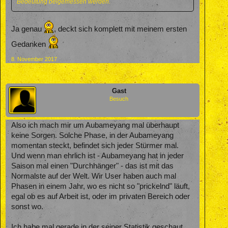
Bedeutung beigemessen werden.
Ja genau
, deckt sich komplett mit meinem ersten
Gedanken
8. November 2017
Gast
Besuch
Also ich mach mir um Aubameyang mal überhaupt
keine Sorgen. Solche Phase, in der Aubameyang
momentan steckt, befindet sich jeder Stürmer mal.
Und wenn man ehrlich ist - Aubameyang hat in jeder
Saison mal einen "Durchhänger" - das ist mit das
Normalste auf der Welt. Wir User haben auch mal
Phasen in einem Jahr, wo es nicht so "prickelnd" läuft,
egal ob es auf Arbeit ist, oder im privaten Bereich oder
sonst wo.
Ich habe mal gerade in der seiner Statistik geschaut