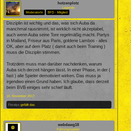
hotzenplotz
Legende
ModeratorIn
BFD - Mitglied
Disziplin ist wichtig und das, was sich Auba da
manchmal rausnimmt, ist wirklich nicht akzeptabel,
auch wenn Auba seine Tore regelmäßig macht. Partys
in Mailand, Friseur aus Paris, goldene Lambos - alles
OK, aber auf dem Platz ( damit auch beim Training )
muss die Disziplin stimmen.
Trotzdem muss man darüber nachdenken, warum
Auba sich derzeit hängen lässt. In einer Phase, in der (
fast ) alle Spieler demotiviert wirken. Das muss ja
irgendwo einen Grund haben. Ich glaube, dass derzeit
beim BVB einiges sehr schief läuft.
16. November 2017
Floralys
gefällt das.
webdawg18
Führungsspieler