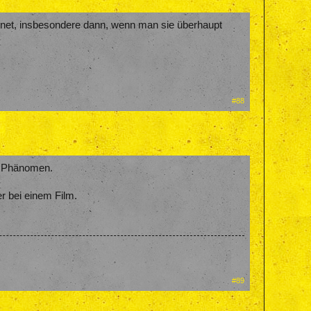
gnet, insbesondere dann, wenn man sie überhaupt
#88
es Phänomen.
r bei einem Film.
#89