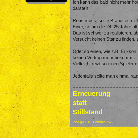
Ich kann das bald nicht mehr hö
darstellt.
Reus muss, sollte Brandt es nic
Einer, so um die 24, 25 Jahre alt
Das ist schwer zu realisieren, ab
Versucht keinen Star zu finden, 
Oder so einen, wie z.B. Erikson (
keinen Vertrag mehr bekommt.
Vielleicht reizt so einen Spieler
Jedenfalls sollte man einmal r
Erneuerung
statt
Stillstand
leipzig09
,
16. Februar 2022