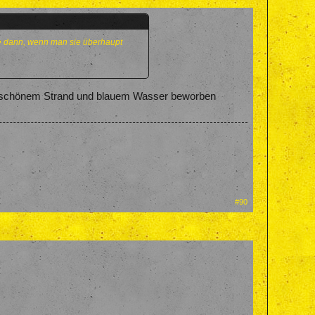
re dann, wenn man sie überhaupt
nderschönem Strand und blauem Wasser beworben
#90