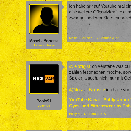
Ich habe mir auf Youtube mal ei
eine weitere Offensivkraft, die i
zwar mit anderen Skills, ausreic
Mosel - Borusse
,
16. Februar 2022
Mosel - Borusse
Hoffnungsträger
@leipzig09
ich verstehe was du m
zahlen festmachen möchte, sonde
Spieler ja auch, nicht nur mit Ge
@Mosel - Borusse
ich halte von
YouTube Kanal - Pohly Unpro
Pohly91
Gym- und Fitnesswear by Poh
Legende
Pohly91
,
16. Februar 2022