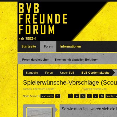
Startseite
Foren
Informationen
Foren durchsuchen
Themen mit aktuellen Beiträgen
Startseite
Foren
Unser BVB
BVB Gerüchteküche
Spielerwünsche-Vorschläge (Scou
Dieses Thema im Forum "
BVB Gerüchteküche
" wurde erstellt von
webda
Seite 5 von 8
< Zurück
1
←
3
4
5
6
7
8
Weiter 
So wie man liest wären sich die