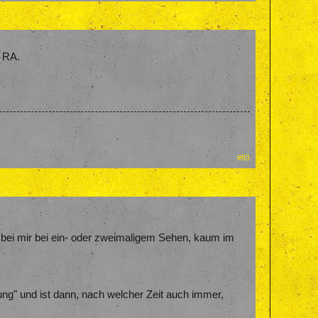
d RA.
#83
 bei mir bei ein- oder zweimaligem Sehen, kaum im
ung" und ist dann, nach welcher Zeit auch immer,