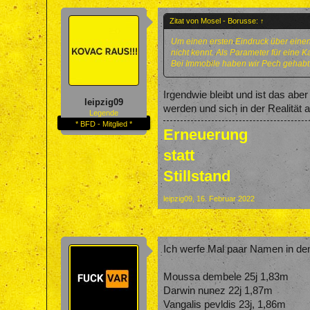
Zitat von Mosel - Borusse:
↑
Um einen ersten Eindruck über eine
nicht kennt. Als Parameter für eine 
Bei Immobile haben wir Pech gehabt. 
Irgendwie bleibt und ist das a
leipzig09
werden und sich in der Realität a
Legende
* BFD - Mitglied *
Erneuerung
statt
Stillstand
leipzig09
,
16. Februar 2022
Ich werfe Mal paar Namen in de
Moussa dembele 25j 1,83m
Darwin nunez 22j 1,87m
Vangalis pevldis 23j, 1,86m