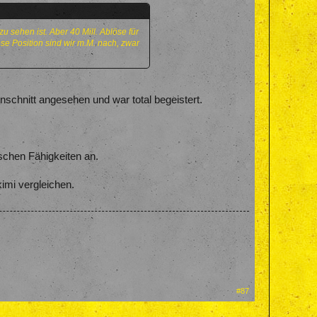
 sehen ist. Aber 40 Mill. Ablöse für
iese Position sind wir m.M. nach, zwar
hnitt angesehen und war total begeistert.
schen Fähigkeiten an.
kimi vergleichen.
#87