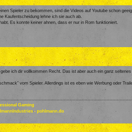
einen Spieler zu bekommen, sind die Videos auf Youtube schon geei
ine Kaufentscheidung lehne ich sie auch ab.
abt. Es konnte keiner ahnen, dass er nur in Rom funktioniert.
 gebe ich dir vollkommen Recht. Das ist aber auch ein ganz selten
mack" vom Spieler. Allerdings ist es eben wie Werbung oder Traile
fessional Gaming
lmannIndustries - pohlmann.do