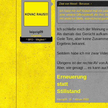
Zitat von Mosel - Borusse:
↑
Ich habe mir auf Youtube mal ein paa
eine weitere Offensivkraft, die ihre 
mit anderen Skills, ausreichend gut b
Ich schließe mich der Meinung 
leipzig09
Als damals das Gerücht aufkam,
Legende
Geile Tore, aber keine Zusammen
* BFD - Mitglied *
Ergebnis bekannt.
Seitdem habe ich mir zwar Video
Übrigens ist der rechte AV von A
Aber, wie gesagt ... es kann auc
Erneuerung
statt
Stillstand
leipzig09
,
16. Februar 2022