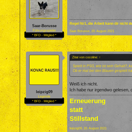
Regel Nr1, die Arbeit kann dir nicht 
Saar-Borusse
Führungsspieler
Saar-Borusse
,
20. August 2021
* BFD - Mitglied *
Zitat von cocoline:
↑
Spielt in PSG, wie ist sein Gehalt?, 
Ob er mal bei den Blauen gespielt ha
Weiß ich nicht.
Ich habe nur irgendwo gelesen,
leipzig09
Legende
Erneuerung
* BFD - Mitglied *
statt
Stillstand
leipzig09
,
20. August 2021