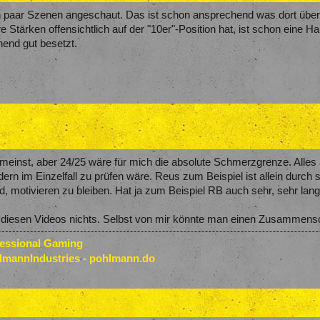
n paar Szenen angeschaut. Das ist schon ansprechend was dort über ei
hre Stärken offensichtlich auf der "10er"-Position hat, ist schon eine
hend gut besetzt.
einst, aber 24/25 wäre für mich die absolute Schmerzgrenze. Alles an
rn im Einzelfall zu prüfen wäre. Reus zum Beispiel ist allein durch
ld, motivieren zu bleiben. Hat ja zum Beispiel RB auch sehr, sehr lang
 diesen Videos nichts. Selbst von mir könnte man einen Zusammensch
fessional Gaming
lmannIndustries - pohlmann.do