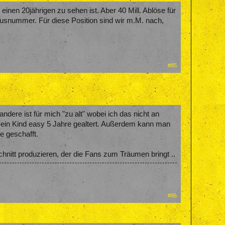
nen 20jährigen zu sehen ist. Aber 40 Mill. Ablöse für
 Hausnummer. Für diese Position sind wir m.M. nach,
#85
dere ist für mich "zu alt" wobei ich das nicht an
 sein Kind easy 5 Jahre gealtert. Außerdem kann man
e geschafft.
nitt produzieren, der die Fans zum Träumen bringt ..
#86