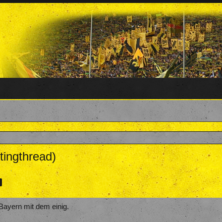
tingthread)
wg18
,
22. Mai 2019
.
>
 Bayern mit dem einig.