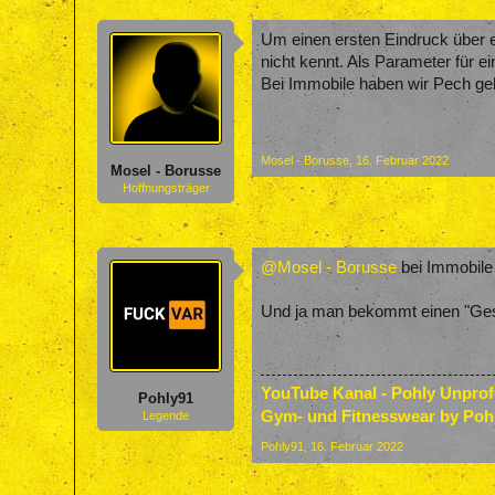
Um einen ersten Eindruck über 
nicht kennt. Als Parameter für e
Bei Immobile haben wir Pech geh
Mosel - Borusse
,
16. Februar 2022
Mosel - Borusse
Hoffnungsträger
@Mosel - Borusse
bei Immobile
Und ja man bekommt einen "Gesch
YouTube Kanal - Pohly Unpro
Pohly91
Gym- und Fitnesswear by Poh
Legende
Pohly91
,
16. Februar 2022