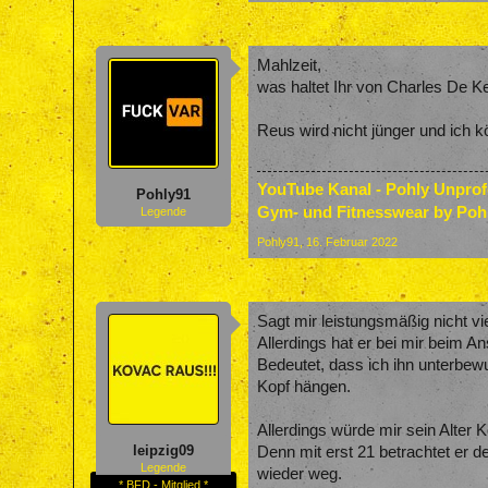
Mahlzeit,
was haltet Ihr von Charles De Ke
Reus wird nicht jünger und ich kö
YouTube Kanal - Pohly Unpro
Pohly91
Gym- und Fitnesswear by Poh
Legende
Pohly91
,
16. Februar 2022
Sagt mir leistungsmäßig nicht vie
Allerdings hat er bei mir beim 
Bedeutet, dass ich ihn unterbew
Kopf hängen.
Allerdings würde mir sein Alter
leipzig09
Denn mit erst 21 betrachtet er d
Legende
wieder weg.
* BFD - Mitglied *