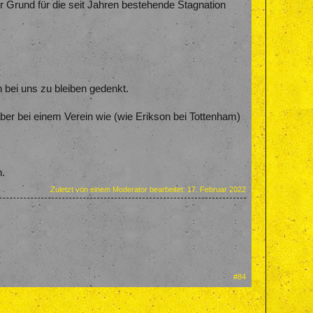
r Grund für die seit Jahren bestehende Stagnation
 bei uns zu bleiben gedenkt.
t, aber bei einem Verein wie (wie Erikson bei Tottenham)
n.
Zuletzt von einem Moderator bearbeitet:
17. Februar 2022
#84