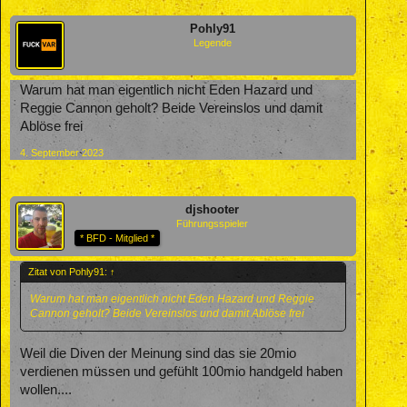
Pohly91
Legende
Warum hat man eigentlich nicht Eden Hazard und
Reggie Cannon geholt? Beide Vereinslos und damit
Ablöse frei
4. September 2023
djshooter
Führungsspieler
* BFD - Mitglied *
Zitat von Pohly91:
↑
Warum hat man eigentlich nicht Eden Hazard und Reggie
Cannon geholt? Beide Vereinslos und damit Ablöse frei
Weil die Diven der Meinung sind das sie 20mio
verdienen müssen und gefühlt 100mio handgeld haben
wollen....