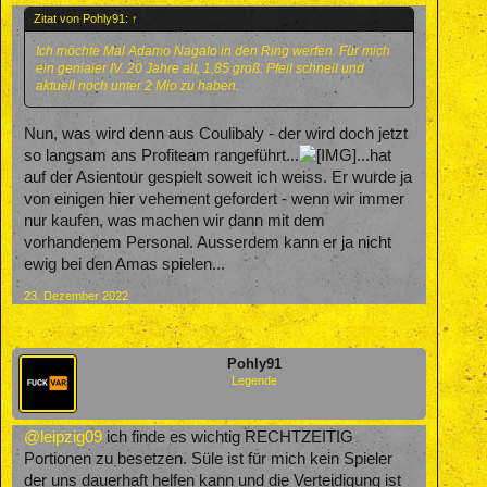
Zitat von Pohly91:
↑
Ich möchte Mal Adamo Nagalo in den Ring werfen. Für mich
ein genialer IV. 20 Jahre alt, 1,85 groß. Pfeil schnell und
aktuell noch unter 2 Mio zu haben.
Nun, was wird denn aus Coulibaly - der wird doch jetzt
so langsam ans Profiteam rangeführt...
...hat
auf der Asientour gespielt soweit ich weiss. Er wurde ja
von einigen hier vehement gefordert - wenn wir immer
nur kaufen, was machen wir dann mit dem
vorhandenem Personal. Ausserdem kann er ja nicht
ewig bei den Amas spielen...
23. Dezember 2022
Pohly91
Legende
@leipzig09
ich finde es wichtig RECHTZEITIG
Portionen zu besetzen. Süle ist für mich kein Spieler
der uns dauerhaft helfen kann und die Verteidigung ist