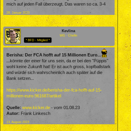
mich auf jeden Fall überzeugt. Das waren so ca. 3-4
28. Januar 2023
Kevlina
WG - Chefin
* BFD - Mitglied *
Berisha: Der FCA hofft auf 15 Millionen Euro...
...könnte der einer für uns sein, da er bei den "Püppis"
wohl keine Zukunft hat! Er ist auch gross, kopfballstark
und würde sich wahrscheinlich auch später auf die
Bank setzen...
https://www.kicker.de/berisha-der-fca-hofft-auf-15-
millionen-euro-961687/artikel
Quelle:
www.kicker.de
- vom 01.08.23
Autor:
Frank Linkesch
13. August 2023