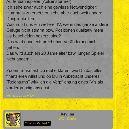
Außenbahnspieler (Außenstürmer).
Ich sehe zwar auch eine gewisse Notwendigkeit,
Hummels zu ersetzen, sehe aber auch weit andere
Dringlichkeiten.
Was nützt uns ein weiterer IV, wenn das ganze andere
Gefüge nicht stimmt bzw. Positionen qualitativ mehr
als bescheiden besetzt sind?
Das wird ohne entsprechende Veränderung nicht
gehen.
Das wird auch ein 20 Jahre alter bzw. jungen Spieler
nicht ändern.
Zudem müsstest Du mal erklären, wie Du das alles
finanzieren willst und ob Du in Anbetracht unseres
"Reichtums" wirklich die Verpflichtung eines IV's als
vordergründig ansiehst.
23. Dezember 2022
Kevlina
WG - Chefin
* BFD - Mitglied *