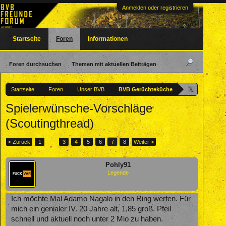
Anmelden oder registrieren
Startseite
Foren
Informationen
Foren durchsuchen
Themen mit aktuellen Beiträgen
Startseite
Foren
Unser BVB
BVB Gerüchteküche
Spielerwünsche-Vorschläge
(Scoutingthread)
< Zurück
1
←
3
4
5
6
7
8
Weiter >
Pohly91
Legende
Ich möchte Mal Adamo Nagalo in den Ring werfen. Für
mich ein genialer IV. 20 Jahre alt, 1,85 groß. Pfeil
schnell und aktuell noch unter 2 Mio zu haben.