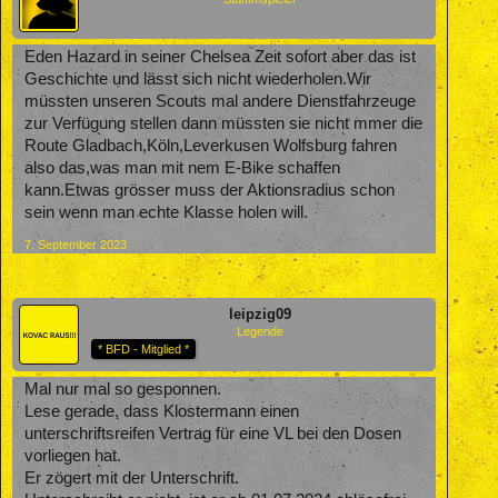
Eden Hazard in seiner Chelsea Zeit sofort aber das ist
Geschichte und lässt sich nicht wiederholen.Wir
müssten unseren Scouts mal andere Dienstfahrzeuge
zur Verfügung stellen dann müssten sie nicht mmer die
Route Gladbach,Köln,Leverkusen Wolfsburg fahren
also das,was man mit nem E-Bike schaffen
kann.Etwas grösser muss der Aktionsradius schon
sein wenn man echte Klasse holen will.
7. September 2023
leipzig09
Legende
* BFD - Mitglied *
Mal nur mal so gesponnen.
Lese gerade, dass Klostermann einen
unterschriftsreifen Vertrag für eine VL bei den Dosen
vorliegen hat.
Er zögert mit der Unterschrift.