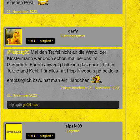
eigenen Post.
21. November 2023
garfy
Führungsspieler
* BFD - Mitglied *
@leipzig09
Mal den Teufel nicht an die Wand, der
Klostermann war doch schon mal bei uns im
Gespräch. Für so abwegig halte ich das gar nicht bei
Terzic und Kehl. Für alles mit Flop-Niveau sind beide ja
empfänglich bzw. hat man ein Händchen.
Zuletzt bearbeitet:
21. November 2023
21. November 2023
leipzig09
gefällt das.
leipzig09
Legende
* BFD - Mitglied *