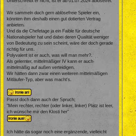
Unterschreibt er nicht, ist er ab 01.07.2024 ablösefrei.
Wir sammeln doch gern ablösefreie Spieler ein,
könnten ihm deshalb einen gut dotierten Vertrag
anbieten.
Und da die Chefetage ja ein Faible für deutsche
Nationalspieler hat und dabei deren Qualität weniger
von Bedeutung zu sein scheint, wäre der doch gerade
richtig für uns.
Polyvalent ist er auch, was will man mehr?.
Als gelernter, mittelmäßiger IV kann er auch
mittelmäßig auf außen verteidigen.
Wir hätten dann zwar einen weiteren mittelmäßigen
Mitläufer-Typ, aber was macht's.
Passt doch dann auch der Spruch;
"Mein rechter, rechter (oder linker, linker) Platz ist leer,
ich wünsche mir den Klosti her"
Ich hätte da sogar noch eine ergänzende, vielleicht