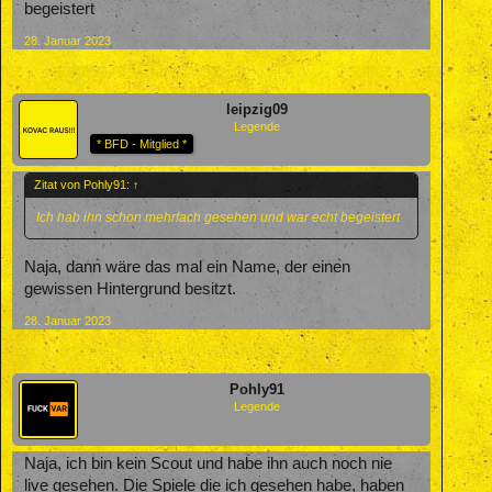
begeistert
28. Januar 2023
leipzig09
Legende
* BFD - Mitglied *
Zitat von Pohly91:
↑
Ich hab ihn schon mehrfach gesehen und war echt begeistert
Naja, dann wäre das mal ein Name, der einen
gewissen Hintergrund besitzt.
28. Januar 2023
Pohly91
Legende
Naja, ich bin kein Scout und habe ihn auch noch nie
live gesehen. Die Spiele die ich gesehen habe, haben