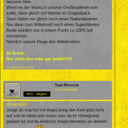
bessere Idee.
Wenn es der Wunsch unserer Großkopferen sein
sollte, dann gleich mit Werner im Doppelpack.
Dann hätten wir gleich noch einen Nationalspieler.
Nur dann zum Mittelmaß noch einen Superblinden
Beide würden uns in einem Punkt zu 100% toll
verstärken.
Nämlich unsere Riege des Mittelmaßes.
Im Ernst:
Nur nicht den oder gar beide!!!!!!
21. November 2023
Saar-Borusse
Führungsspieler
* BFD - Mitglied *
@leipzig09
Junge du machst mir Angst,bring den Kehl jetzt nicht
auf solche Ideen,wer weiss was da im Hinergrund
geplant ist und du erstickst möglicherweise an deinem