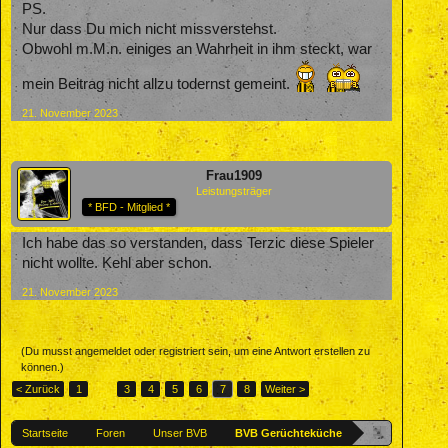
PS.
Nur dass Du mich nicht missverstehst.
Obwohl m.M.n. einiges an Wahrheit in ihm steckt, war
mein Beitrag nicht allzu todernst gemeint.
21. November 2023
Frau1909
Leistungsträger
* BFD - Mitglied *
Ich habe das so verstanden, dass Terzic diese Spieler
nicht wollte. Kehl aber schon.
21. November 2023
(Du musst angemeldet oder registriert sein, um eine Antwort erstellen zu
können.)
< Zurück
1
←
3
4
5
6
7
8
Weiter >
Startseite
Foren
Unser BVB
BVB Gerüchteküche