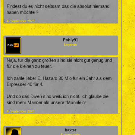
Findest du es nicht seltsam das die absolut niemand
haben möchte ?
4. September 2023
Pohly91
Legende
Naja, für die ganz großen sind sie nicht gut genug und
für die kleinen zu teuer.
Ich zahle lieber E. Hazard 30 Mio für ein Jahr als dem
Erpresser 40 für 4.
Und ob das Diven sind weiß ich nicht, ich glaube die
sind mehr Männer als unsere "Männlein"
4. September 2023
baxter
Stammspieler