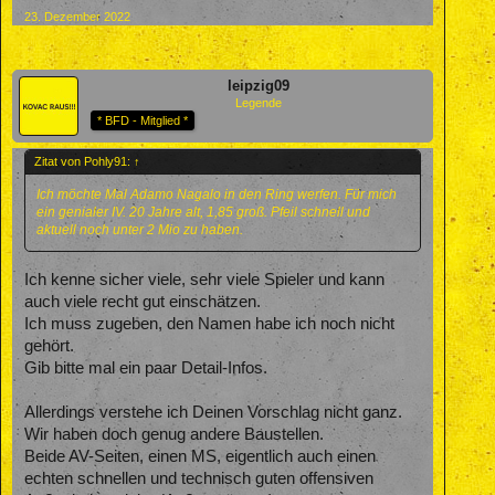
23. Dezember 2022
leipzig09
Legende
* BFD - Mitglied *
Zitat von Pohly91:
↑
Ich möchte Mal Adamo Nagalo in den Ring werfen. Für mich
ein genialer IV. 20 Jahre alt, 1,85 groß. Pfeil schnell und
aktuell noch unter 2 Mio zu haben.
Ich kenne sicher viele, sehr viele Spieler und kann
auch viele recht gut einschätzen.
Ich muss zugeben, den Namen habe ich noch nicht
gehört.
Gib bitte mal ein paar Detail-Infos.
Allerdings verstehe ich Deinen Vorschlag nicht ganz.
Wir haben doch genug andere Baustellen.
Beide AV-Seiten, einen MS, eigentlich auch einen
echten schnellen und technisch guten offensiven