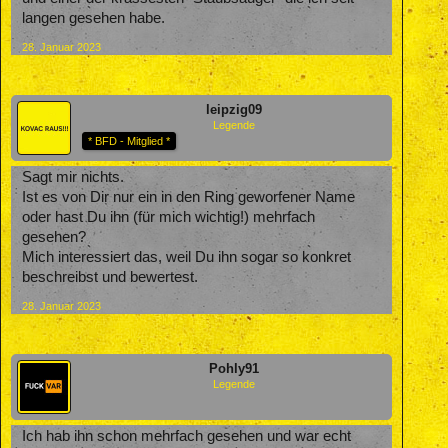
langen gesehen habe.
28. Januar 2023
leipzig09
Legende
* BFD - Mitglied *
Sagt mir nichts.
Ist es von Dir nur ein in den Ring geworfener Name
oder hast Du ihn (für mich wichtig!) mehrfach
gesehen?
Mich interessiert das, weil Du ihn sogar so konkret
beschreibst und bewertest.
28. Januar 2023
Pohly91
Legende
Ich hab ihn schon mehrfach gesehen und war echt