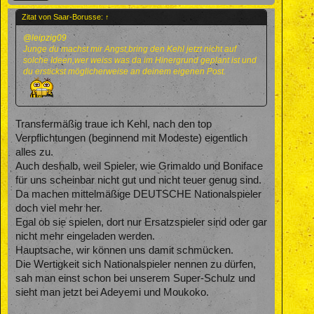
Zitat von Saar-Borusse:
↑
@leipzig09
Junge du machst mir Angst,bring den Kehl jetzt nicht auf
solche Ideen,wer weiss was da im Hinergrund geplant ist und
du erstickst möglicherweise an deinem eigenen Post.
Transfermäßig traue ich Kehl, nach den top
Verpflichtungen (beginnend mit Modeste) eigentlich
alles zu.
Auch deshalb, weil Spieler, wie Grimaldo und Boniface
für uns scheinbar nicht gut und nicht teuer genug sind.
Da machen mittelmäßige DEUTSCHE Nationalspieler
doch viel mehr her.
Egal ob sie spielen, dort nur Ersatzspieler sind oder gar
nicht mehr eingeladen werden.
Hauptsache, wir können uns damit schmücken.
Die Wertigkeit sich Nationalspieler nennen zu dürfen,
sah man einst schon bei unserem Super-Schulz und
sieht man jetzt bei Adeyemi und Moukoko.