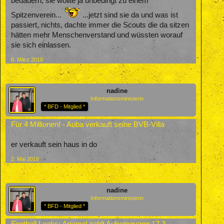
bedauern, sie wollte ja unbedingt zu einem
Spitzenverein...
...jetzt sind sie da und was ist
passiert, nichts, dachte immer die Scouts die da sitzen
hätten mehr Menschenverstand und wüssten worauf
sie sich einlassen.
8. März 2018
nadine
Informationsministerin
* BFD - Mitglied *
Für 4 Millionen! - Auba verkauft seine BVB-Villa
er verkauft sein haus in do
2. Mai 2018
nadine
Informationsministerin
* BFD - Mitglied *