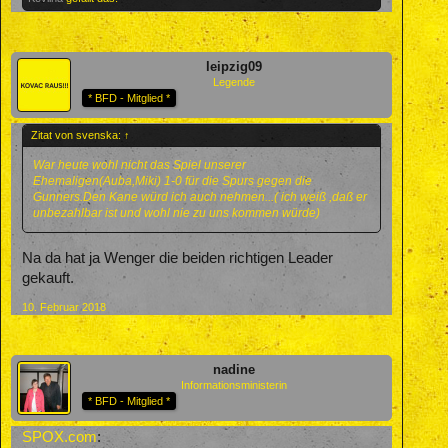
leipzig09
Legende
* BFD - Mitglied *
Zitat von svenska:
↑
War heute wohl nicht das Spiel unserer
Ehemaligen(Auba,Miki) 1-0 für die Spurs gegen die
Gunners.Den Kane würd ich auch nehmen...( ich weiß ,daß er
unbezahlbar ist und wohl nie zu uns kommen würde)
Na da hat ja Wenger die beiden richtigen Leader
gekauft.
10. Februar 2018
nadine
Informationsministerin
* BFD - Mitglied *
SPOX.com
: