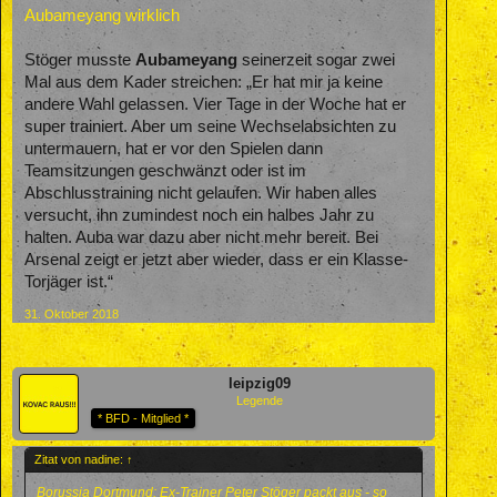
Aubameyang wirklich
Stöger musste
Aubameyang
seinerzeit sogar zwei
Mal aus dem Kader streichen: „Er hat mir ja keine
andere Wahl gelassen. Vier Tage in der Woche hat er
super trainiert. Aber um seine Wechselabsichten zu
untermauern, hat er vor den Spielen dann
Teamsitzungen geschwänzt oder ist im
Abschlusstraining nicht gelaufen. Wir haben alles
versucht, ihn zumindest noch ein halbes Jahr zu
halten. Auba war dazu aber nicht mehr bereit. Bei
Arsenal zeigt er jetzt aber wieder, dass er ein Klasse-
Torjäger ist.“
31. Oktober 2018
leipzig09
Legende
* BFD - Mitglied *
Zitat von nadine:
↑
Borussia Dortmund: Ex-Trainer Peter Stöger packt aus - so