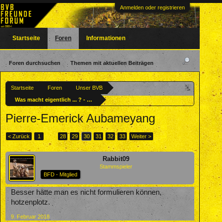
Anmelden oder registrieren
Startseite
Foren
Informationen
Foren durchsuchen
Themen mit aktuellen Beiträgen
Startseite
Foren
Unser BVB
Was macht eigentlich ... ? - Ehemalige BVBler
Pierre-Emerick Aubameyang
< Zurück
1
←
28
29
30
31
32
33
Weiter >
Rabbit09
Stammspieler
BFD - Mitglied
Besser hätte man es nicht formulieren können,
hotzenplotz.
9. Februar 2018