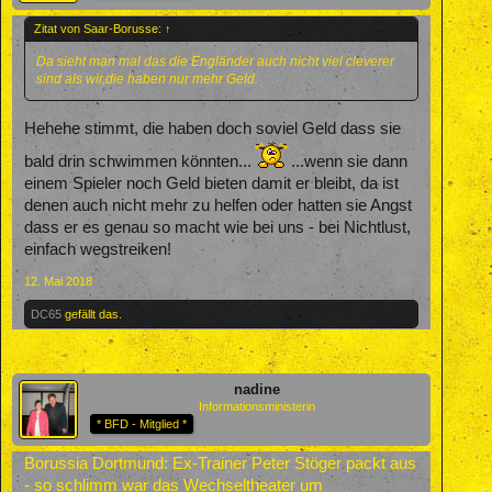
Zitat von Saar-Borusse:
↑
Da sieht man mal das die Engländer auch nicht viel cleverer
sind als wir,die haben nur mehr Geld.
Hehehe stimmt, die haben doch soviel Geld dass sie
bald drin schwimmen könnten...
...wenn sie dann
einem Spieler noch Geld bieten damit er bleibt, da ist
denen auch nicht mehr zu helfen oder hatten sie Angst
dass er es genau so macht wie bei uns - bei Nichtlust,
einfach wegstreiken!
12. Mai 2018
DC65
gefällt das.
nadine
Informationsministerin
* BFD - Mitglied *
Borussia Dortmund: Ex-Trainer Peter Stöger packt aus
- so schlimm war das Wechseltheater um