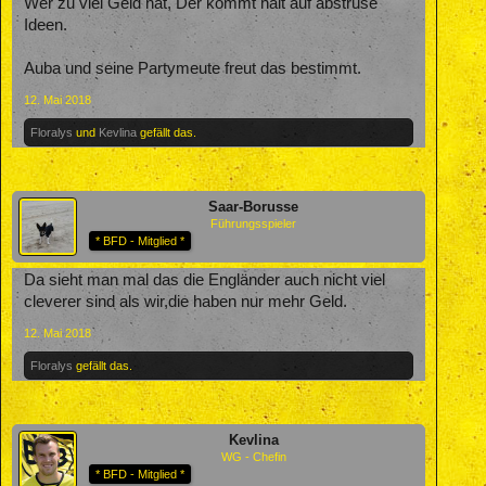
Wer zu viel Geld hat, Der kommt halt auf abstruse
Ideen.
Auba und seine Partymeute freut das bestimmt.
12. Mai 2018
Floralys
und
Kevlina
gefällt das.
Saar-Borusse
Führungsspieler
* BFD - Mitglied *
Da sieht man mal das die Engländer auch nicht viel
cleverer sind als wir,die haben nur mehr Geld.
12. Mai 2018
Floralys
gefällt das.
Kevlina
WG - Chefin
* BFD - Mitglied *