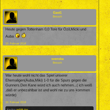
Gast1
Besuch
Heute gegen Tottenham 0,0 Tore für Özil,Micki und
Auba
10. Februar 2018
svenska
Besuch
War heute wohl nicht das Spiel unserer
Ehemaligen(Auba,Miki) 1-0 für die Spurs gegen die
Gunners.Den Kane würd ich auch nehmen...( ich weiß
,daß er unbezahlbar ist und wohl nie zu uns kommen
würde)
10. Februar 2018
Kevlina
gefällt das.