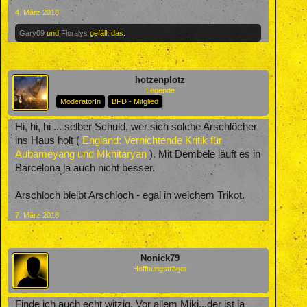
4. März 2018
Gary09
und
Floralys
gefällt das.
hotzenplotz
Legende
ModeratorIn
BFD - Mitglied
Hi, hi, hi ... selber Schuld, wer sich solche Arschlöcher
ins Haus holt (
England: Vernichtende Kritik für
Aubameyang und Mkhitaryan
). Mit Dembele läuft es in
Barcelona ja auch nicht besser.
Arschloch bleibt Arschloch - egal in welchem Trikot.
7. März 2018
Nonick79
Hoffnungsträger
Finde ich auch echt witzig. Vor allem Miki...der ist ja