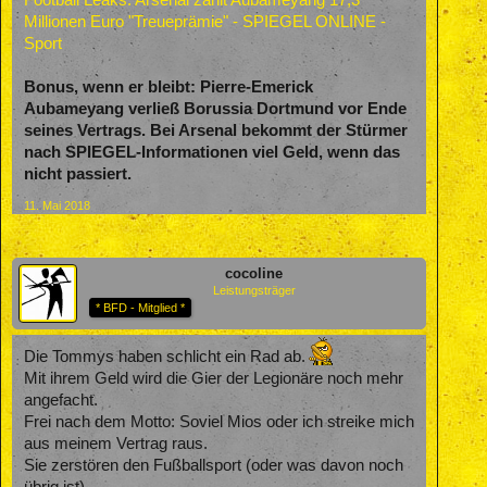
Football Leaks: Arsenal zahlt Aubameyang 17,3
Millionen Euro "Treueprämie" - SPIEGEL ONLINE -
Sport
Bonus, wenn er bleibt: Pierre-Emerick
Aubameyang verließ Borussia Dortmund vor Ende
seines Vertrags. Bei Arsenal bekommt der Stürmer
nach SPIEGEL-Informationen viel Geld, wenn das
nicht passiert.
11. Mai 2018
cocoline
Leistungsträger
* BFD - Mitglied *
Die Tommys haben schlicht ein Rad ab.
Mit ihrem Geld wird die Gier der Legionäre noch mehr
angefacht.
Frei nach dem Motto: Soviel Mios oder ich streike mich
aus meinem Vertrag raus.
Sie zerstören den Fußballsport (oder was davon noch