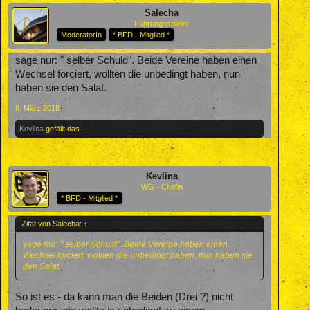
Salecha
Führungsspieler
ModeratorIn
* BFD - Mitglied *
sage nur: " selber Schuld". Beide Vereine haben einen
Wechsel forciert, wollten die unbedingt haben, nun
haben sie den Salat.
8. März 2018
Kevlina
gefällt das.
Kevlina
WG - Chefin
* BFD - Mitglied *
Zitat von Salecha:
↑
sage nur: " selber Schuld". Beide Vereine haben einen
Wechsel forciert, wollten die unbedingt haben, nun haben sie
den Salat.
So ist es - da kann man die Beiden (Drei ?) nicht