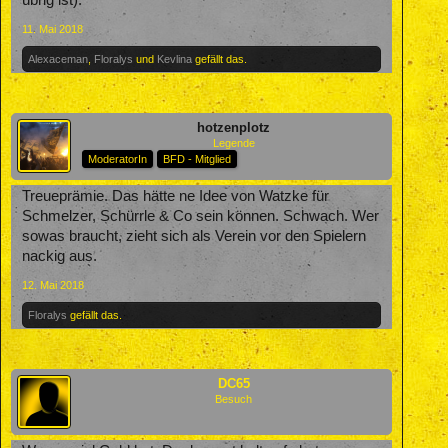
übrig ist).
11. Mai 2018
Alexaceman
,
Floralys
und
Kevlina
gefällt das.
hotzenplotz
Legende
ModeratorIn
BFD - Mitglied
Treueprämie. Das hätte ne Idee von Watzke für
Schmelzer, Schürrle & Co sein können. Schwach. Wer
sowas braucht, zieht sich als Verein vor den Spielern
nackig aus.
12. Mai 2018
Floralys
gefällt das.
DC65
Besuch