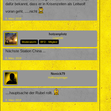
dafür bekannt, dass er in Krisenzeiten als Leitwolf
voran geht. .....nicht
8. März 2018
hotzenplotz
Legende
ModeratorIn
BFD - Mitglied
Nächste Station China ...
8. März 2018
Nonick79
Hoffnungsträger
....hauptsache der Rubel rollt.
8. März 2018