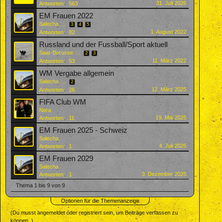
31. Juli 2026
Antworten:
563
EM Frauen 2022
Salecha
...
3
4
5
1. August 2022
Antworten:
82
Russland und der Fussball/Sport aktuell
Saar-Borusse
...
2
3
11. März 2022
Antworten:
53
WM Vergabe allgemein
Salecha
...
2
12. März 2025
Antworten:
26
FIFA Club WM
Nera
19. Mai 2025
Antworten:
11
EM Frauen 2025 - Schweiz
Salecha
4. Juli 2025
Antworten:
1
EM Frauen 2029
Salecha
3. Dezember 2025
Antworten:
1
Thema 1 bis 9 von 9
Optionen für die Themenanzeige
(Du musst angemeldet oder registriert sein, um Beiträge verfassen zu
können. )