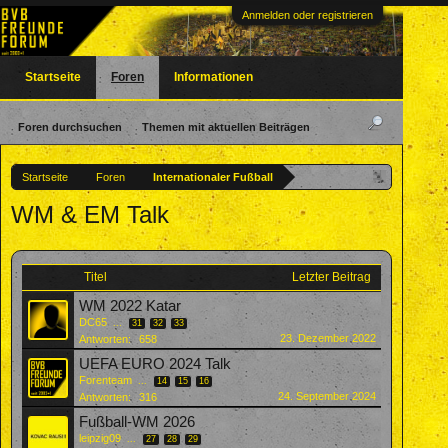
Anmelden oder registrieren
Startseite
Foren
Informationen
Foren durchsuchen
Themen mit aktuellen Beiträgen
Startseite
Foren
Internationaler Fußball
WM & EM Talk
Titel
Letzter Beitrag
WM 2022 Katar
DC65
...
31
32
33
23. Dezember 2022
Antworten:
658
UEFA EURO 2024 Talk
Forenteam
...
14
15
16
24. September 2024
Antworten:
316
Fußball-WM 2026
leipzig09
...
27
28
29