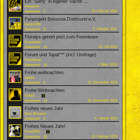
Ein "Sorry" in eigener Sache ....
Heinerich
19. Februar 2020
Antworten:
7
Fanprojekt Borussia Dortmund e.V.
katrin1990
5. Oktober 2017
Antworten:
3
Floralys gehört jetzt zum Forenteam
Forenteam
25. Juli 2019
Antworten:
16
Forum und Tapat*** (incl. Umfrage)
Forenteam
1. März 2019
Antworten:
16
Frohe weihnachten
nadine
23. Dezember 2019
Antworten:
0
Frohe Weihnachten
Chiara
...
2
26. Dezember 2023
Antworten:
24
Frohes neues Jahr
Saar-Borusse
4. Januar 2024
Antworten:
5
Frohes Neues Jahr!
Frau1909
...
2
14. Februar 2020
Antworten:
35