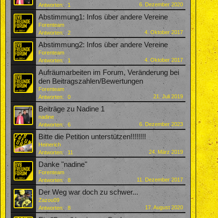
6. Dezember 2020
Antworten:
1
Abstimmung1: Infos über andere Vereine
Forenteam
4. Oktober 2017
Antworten:
2
Abstimmung2: Infos über andere Vereine
Forenteam
4. Oktober 2017
Antworten:
1
Aufräumarbeiten im Forum, Veränderung bei
den Beitragszahlen/Bewertungen
Forenteam
21. Juli 2019
Antworten:
0
Beiträge zu Nadine 1
nadine
6. Dezember 2023
Antworten:
6
Bitte die Petition unterstützen!!!!!!!!
Heinerich
24. März 2019
Antworten:
11
Danke "nadine"
Forenteam
11. Dezember 2017
Antworten:
8
Der Weg war doch zu schwer...
Zazou09
17. August 2020
Antworten:
8