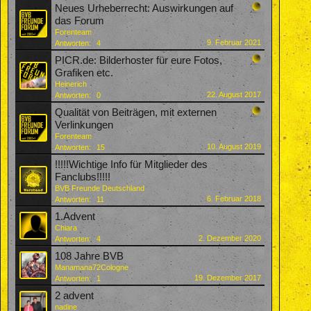
Neues Urheberrecht: Auswirkungen auf
das Forum
Forenteam
9. Februar 2021
Antworten:
4
PICR.de: Bilderhoster für eure Fotos,
Grafiken etc.
Heinerich
22. August 2017
Antworten:
0
Qualität von Beiträgen, mit externen
Verlinkungen
Forenteam
10. August 2019
Antworten:
15
!!!!!Wichtige Info für Mitglieder des
Fanclubs!!!!!
BVB Freunde Deutschland
6. Februar 2018
Antworten:
11
1.Advent
Chiara
2. Dezember 2020
Antworten:
4
108 Jahre BVB
Manamana72Cologne
19. Dezember 2017
Antworten:
1
2 advent
nadine