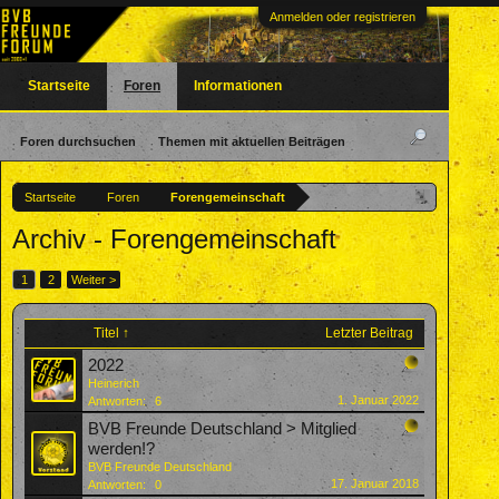
Anmelden oder registrieren
Startseite
Foren
Informationen
Foren durchsuchen
Themen mit aktuellen Beiträgen
Startseite
Foren
Forengemeinschaft
Archiv - Forengemeinschaft
1
2
Weiter >
Titel ↑
Letzter Beitrag
2022
Heinerich
1. Januar 2022
Antworten:
6
BVB Freunde Deutschland > Mitglied
werden!?
BVB Freunde Deutschland
17. Januar 2018
Antworten:
0