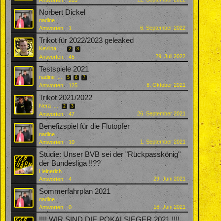
Antworten:
203
Norbert Dickel
nadine
6. September 2022
Antworten:
1
Trikot für 2022/2023 geleaked
Kevlina
...
2
3
29. Juli 2022
Antworten:
45
Testspiele 2021
nadine
...
5
6
7
8. Oktober 2021
Antworten:
125
Trikot 2021/2022
Nera
...
2
3
26. September 2021
Antworten:
47
Benefizspiel für die Flutopfer
nadine
1. September 2021
Antworten:
10
Studie: Unser BVB sei der "Rückpasskönig"
der Bundesliga !!??
Heinerich
29. Juni 2021
Antworten:
4
Sommerfahrplan 2021
nadine
16. Juni 2021
Antworten:
0
!!!! WIR SIND DIE POKALSIEGER 2021 !!!!