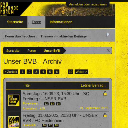
Anmelden oder registrieren
Startseite
Foren
Informationen
Foren durchsuchen
Themen mit aktuellen Beiträgen
Startseite
Foren
Unser BVB
Unser BVB - Archiv
< Zurück
1
2
3
4
5
6
→
10
Weiter >
Titel
Letzter Beitrag ↓
Samstags 16.09.23, 15:30 Uhr - SC
Freiburg : UNSER BVB
Forenteam
...
12
13
14
19. September 2023
Antworten:
279
Freitag, 01.09.2023, 20:30 Uhr - UNSER
BVB : FC Heidenheim
Heinerich
...
16
17
18