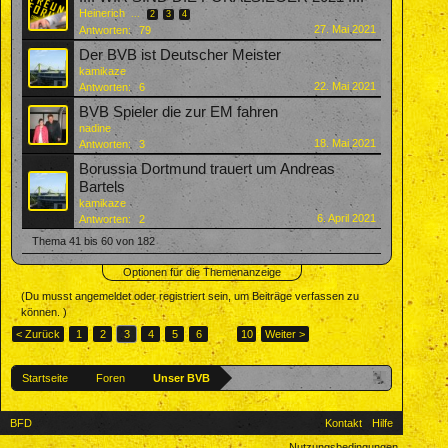
Heinerich
...
2
3
4
27. Mai 2021
Antworten:
79
Der BVB ist Deutscher Meister
kamikaze
22. Mai 2021
Antworten:
6
BVB Spieler die zur EM fahren
nadine
18. Mai 2021
Antworten:
3
Borussia Dortmund trauert um Andreas
Bartels
kamikaze
6. April 2021
Antworten:
2
Thema 41 bis 60 von 182
Optionen für die Themenanzeige
(Du musst angemeldet oder registriert sein, um Beiträge verfassen zu
können. )
< Zurück
1
2
3
4
5
6
→
10
Weiter >
Startseite
Foren
Unser BVB
BFD
Kontakt
Hilfe
Nutzungsbedingungen