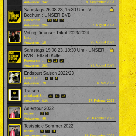
9. September 2023
Antworten:
342
Samstags 26.08.23, 15:30 Uhr - VL
Bochum : UNSER BVB
Forenteam
...
13
14
15
27. August 2023
Antworten:
294
Voting für unser Trikot 2023/2024
Nera
25. August 2023
Antworten:
16
Samstags 19.08.23, 18:30 Uhr - UNSER
BVB : Effzeh Kölle
Forenteam
...
12
13
14
21. August 2023
Antworten:
261
Endspurt Saison 2022/23
Frau1909
...
2
3
4
6. Mai 2023
Antworten:
70
Tratsch
webdawg18
...
30
31
32
17. Februar 2023
Antworten:
638
Asientour 2022
nadine
...
2
3
2. Dezember 2022
Antworten:
46
Testspiele Sommer 2022
nadine
...
9
10
11
12. September 2022