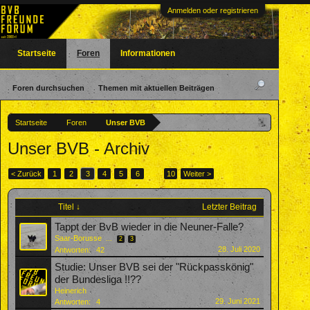
Anmelden oder registrieren
Startseite
Foren
Informationen
Foren durchsuchen
Themen mit aktuellen Beiträgen
Startseite
Foren
Unser BVB
Unser BVB - Archiv
< Zurück
1
2
3
4
5
6
→
10
Weiter >
Titel ↓
Letzter Beitrag
Tappt der BvB wieder in die Neuner-Falle?
Saar-Borusse
...
2
3
28. Juli 2020
Antworten:
42
Studie: Unser BVB sei der "Rückpasskönig"
der Bundesliga !!??
Heinerich
29. Juni 2021
Antworten:
4