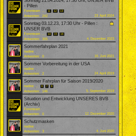
Sonntag 21.04.2024, 17:30 Uhr, UNSER BVB
- Pillen
Forenteam
...
11
12
13
23. April 2024
Antworten:
242
Sonntag 03.12.23, 17:30 Uhr - Pillen :
UNSER BVB
Forenteam
...
14
15
16
4. Dezember 2023
Antworten:
305
Sommerfahrplan 2021
nadine
16. Juni 2021
Antworten:
0
Sommer Vorbereitung in der USA
nadine
24. April 2019
Antworten:
2
Sommer Fahrplan für Saison 2019/2020
nadine
...
6
7
8
5. September 2019
Antworten:
146
Situation und Entwicklung UNSERES BVB
(Archiv)
Forenteam
12. Dezember 2020
Antworten:
0
Schutzmasken
nadine
4. Juni 2020
Antworten:
3