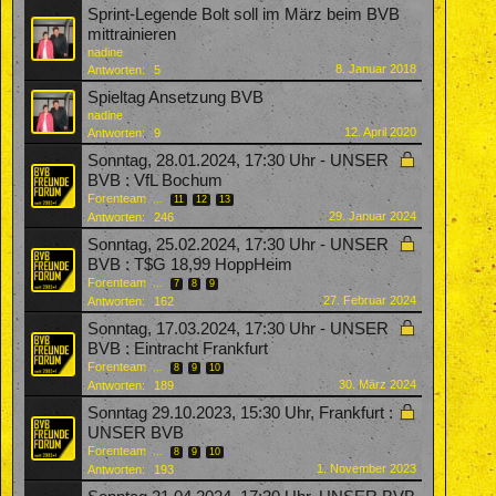
Sprint-Legende Bolt soll im März beim BVB
mittrainieren
nadine
8. Januar 2018
Antworten:
5
Spieltag Ansetzung BVB
nadine
12. April 2020
Antworten:
9
Sonntag, 28.01.2024, 17:30 Uhr - UNSER
BVB : VfL Bochum
Forenteam
...
11
12
13
29. Januar 2024
Antworten:
246
Sonntag, 25.02.2024, 17:30 Uhr - UNSER
BVB : T$G 18,99 HoppHeim
Forenteam
...
7
8
9
27. Februar 2024
Antworten:
162
Sonntag, 17.03.2024, 17:30 Uhr - UNSER
BVB : Eintracht Frankfurt
Forenteam
...
8
9
10
30. März 2024
Antworten:
189
Sonntag 29.10.2023, 15:30 Uhr, Frankfurt :
UNSER BVB
Forenteam
...
8
9
10
1. November 2023
Antworten:
193