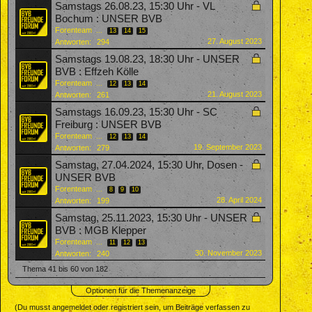
Samstags 26.08.23, 15:30 Uhr - VL
Bochum : UNSER BVB
Forenteam
...
13
14
15
27. August 2023
Antworten:
294
Samstags 19.08.23, 18:30 Uhr - UNSER
BVB : Effzeh Kölle
Forenteam
...
12
13
14
21. August 2023
Antworten:
261
Samstags 16.09.23, 15:30 Uhr - SC
Freiburg : UNSER BVB
Forenteam
...
12
13
14
19. September 2023
Antworten:
279
Samstag, 27.04.2024, 15:30 Uhr, Dosen -
UNSER BVB
Forenteam
...
8
9
10
28. April 2024
Antworten:
199
Samstag, 25.11.2023, 15:30 Uhr - UNSER
BVB : MGB Klepper
Forenteam
...
11
12
13
30. November 2023
Antworten:
240
Thema 41 bis 60 von 182
Optionen für die Themenanzeige
(Du musst angemeldet oder registriert sein, um Beiträge verfassen zu